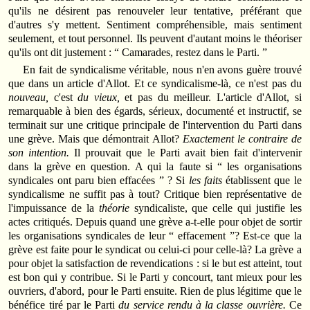
qu'ils ne désirent pas renouveler leur tentative, préférant que
d'autres s'y mettent. Sentiment compréhensible, mais sentiment
seulement, et tout personnel. Ils peuvent d'autant moins le théoriser
qu'ils ont dit justement : “ Camarades, restez dans le Parti. ”
En fait de syndicalisme véritable, nous n'en avons guère trouvé
que dans un article d'Allot. Et ce syndicalisme-là, ce n'est pas du
nouveau,
c'est
du vieux,
et pas du meilleur. L'article d'Allot, si
remarquable à bien des égards, sérieux, documenté et instructif, se
terminait sur une critique principale de l'intervention du Parti dans
une grève. Mais que démontrait Allot?
Exactement le contraire de
son intention.
Il prouvait que le Parti avait bien fait d'intervenir
dans la grève en question. A qui la faute si “ les organisations
syndicales ont paru bien effacées ” ? Si
les faits
établissent que le
syndicalisme ne suffit pas à tout? Critique bien représentative de
l'impuissance de la
théorie
syndicaliste, que celle qui justifie les
actes critiqués. Depuis quand une grève a-t-elle pour objet de sortir
les organisations syndicales de leur “ effacement ”? Est-ce que la
grève est faite pour le syndicat ou celui-ci pour celle-là? La grève a
pour objet la satisfaction de revendications : si le but est atteint, tout
est bon qui y contribue. Si le Parti y concourt, tant mieux pour les
ouvriers, d'abord, pour le Parti ensuite. Rien de plus légitime que le
bénéfice tiré par le Parti
du service rendu à la classe ouvrière.
Ce