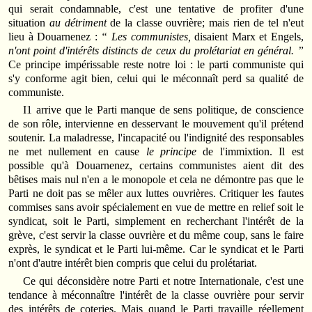
qui serait condamnable, c'est une tentative de profiter d'une
situation
au détriment
de la classe ouvrière; mais rien de tel n'eut
lieu à Douarnenez :
“ Les communistes,
disaient Marx et Engels,
n'ont point d'intérêts distincts de ceux du prolétariat en général. ”
Ce principe impérissable reste notre loi : le parti communiste qui
s'y conforme agit bien, celui qui le méconnaît perd sa qualité de
communiste.
I1 arrive que le Parti manque de sens politique, de conscience
de son rôle, intervienne en desservant le mouvement qu'il prétend
soutenir. La maladresse, l'incapacité ou l'indignité des responsables
ne met nullement en cause
le principe
de l'immixtion. Il est
possible qu'à Douarnenez, certains communistes aient dit des
bêtises mais nul n'en a le monopole et cela ne démontre pas que le
Parti ne doit pas se mêler aux luttes ouvrières. Critiquer les fautes
commises sans avoir spécialement en vue de mettre en relief soit le
syndicat, soit le Parti, simplement en recherchant l'intérêt de la
grève, c'est servir la classe ouvrière et du même coup, sans le faire
exprès, le syndicat et le Parti lui-même. Car le syndicat et le Parti
n'ont d'autre intérêt bien compris que celui du prolétariat.
Ce qui déconsidère notre Parti et notre Internationale, c'est une
tendance à méconnaître l'intérêt de la classe ouvrière pour servir
des intérêts de coteries. Mais quand le Parti travaille réellement