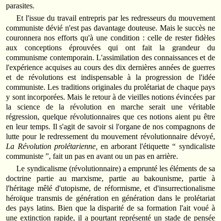
parasites.
Et l'issue du travail entrepris par les redresseurs du mouvement
communiste dévié n'est pas davantage douteuse. Mais le succès ne
couronnera nos efforts qu'à une condition : celle de rester fidèles
aux conceptions éprouvées qui ont fait la grandeur du
communisme contemporain. L'assimilation des connaissances et de
l'expérience acquises au cours des dix dernières années de guerres
et de révolutions est indispensable à la progression de l'idée
communiste. Les traditions originales du prolétariat de chaque pays
y sont incorporées. Mais le retour à de vieilles notions évincées par
la science de la révolution en marche serait une véritable
régression, quelque révolutionnaires que ces notions aient pu être
en leur temps. Il s'agit de savoir si l'organe de nos compagnons de
lutte pour le redressement du mouvement révolutionnaire dévoyé,
La Révolution prolétarienne,
en arborant l'étiquette “ syndicaliste
communiste ”, fait un pas en avant ou un pas en arrière.
Le syndicalisme (révolutionnaire) a emprunté les éléments de sa
doctrine partie au marxisme, partie au bakounisme, partie à
l'héritage mêlé d'utopisme, de réformisme, et d'insurrectionalisme
héroïque transmis de génération en génération dans le prolétariat
des pays latins. Bien que la disparité de sa formation l'ait voué à
une extinction rapide, il a pourtant représenté un stade de pensée