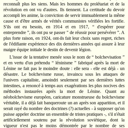
reconnaît plus les siens. Mais les hommes du prolétariat et de la
révolution en ont vu d'autres. Ils tiennent. La certitude du devoir
accompli les anime, la conviction de servir immuablement la même
cause et d'être armés de vérités communistes vérifiées les fortifie.
S'ils ont eu besoin, en 1914 et en 1917, “ d'espérer pour
entreprendre ”, ils ont pu se passer " de réussir pour persévérer ”. A
plus forte raison, en 1924, ont-ils fait leur choix sans regret, riches
de l'édifiante expérience des dix dernières années qui assure à leur
maigre équipe initiale le destin de devenir légion.
L'issue de la tentative menée sous le nom de “ bolchevisation ”
et en vertu d'un prétendu “ léninisme ” fabriqué après la mort de
Lénine ne fait pas le moindre doute : elle sera - elle est déjà - un
désastre. Le bolchevisme russe, invaincu sous les attaques de
l'univers capitaliste, amoindri seulement par ses dernières luttes
intestines, a renoncé à temps aux exagérations les plus nocives des
méthodes instaurées après la mort de Lénine. Quant au
néobolchevisme européen, caricature monstrueuse du bolchevisme
véritable, il a déjà fait banqueroute un an après son apparition, et il
serait rayé du nombre des doctrines (?) actuelles - à supposer qu'on
puisse appeler doctrine un ensemble de tristes pratiques -, s'il n'était
artificiellement soutenu par la révolution soviétique, dont la
vigueur n'est pas le moins démontrée par le nombre de ses