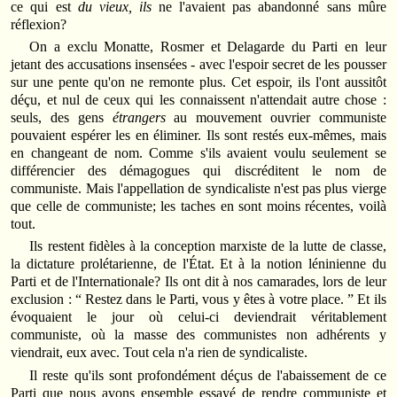
ce qui est
du vieux, ils
ne l'avaient pas abandonné sans mûre
réflexion?
On a exclu Monatte, Rosmer et Delagarde du Parti en leur
jetant des accusations insensées - avec l'espoir secret de les pousser
sur une pente qu'on ne remonte plus. Cet espoir, ils l'ont aussitôt
déçu, et nul de ceux qui les connaissent n'attendait autre chose :
seuls, des gens
étrangers
au mouvement ouvrier communiste
pouvaient espérer les en éliminer. Ils sont restés eux-mêmes, mais
en changeant de nom. Comme s'ils avaient voulu seulement se
différencier des démagogues qui discréditent le nom de
communiste. Mais l'appellation de syndicaliste n'est pas plus vierge
que celle de communiste; les taches en sont moins récentes, voilà
tout.
Ils restent fidèles à la conception marxiste de la lutte de classe,
la dictature prolétarienne, de l'État. Et à la notion léninienne du
Parti et de l'Internationale? Ils ont dit à nos camarades, lors de leur
exclusion : “ Restez dans le Parti, vous y êtes à votre place. ” Et ils
évoquaient le jour où celui-ci deviendrait véritablement
communiste, où la masse des communistes non adhérents y
viendrait, eux avec. Tout cela n'a rien de syndicaliste.
Il reste qu'ils sont profondément déçus de l'abaissement de ce
Parti que nous avons ensemble essayé de rendre communiste et