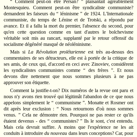
“ Comment peut-on être Persan? ” plaisantait agréablement
Montesquieu. Comment peut-on être syndicaliste communiste?
demandent les faiseurs du “ léninisme ” de 1924. L'Internationale
communiste, du temps de Lénine et de Trotski, a répondu par
avance. Et il a fallu la mort du premier, l'absence du second, pour
qu'en cette question comme en tant d'autres le bolchevisme
véritable soit mis au rancart, supplanté par le retour offensif du
socialisme dégénéré masqué de néoléninisme.
Mais si
La Révolution prolétarienne
est très au-dessus des
commentaires de ses détracteurs, elle est à portée de la critique de
ses amis, de ceux qui, d'accord en ceci avec Zinoviev, considèrent
les syndicalistes communistes comme “ des frères ”. Et nous
devons dire nettement que nous sommes plusieurs à ne pas
approuver son étiquette.
Comment la justifie-t-on? Dix numéros de la revue ont paru et
nous n'y avons rien trouvé qui légitimât l'abandon de ce que nous
appelons simplement le “ communisme ”. Monatte et Rosmer ont
dit après leur exclusion : “ Nous retournons d'où nous sommes
venus. ” Cela ne démontre rien. Pourquoi ne pas rester ce qu'ils
étaient devenus - des “ communistes? ” Ils le sont, c'est entendu.
Mais cela devrait suffire. A moins que l'expérience ne les ait
conduits à introduire
du nouveau
dans leurs conceptions? Car, pour