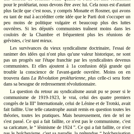
pour le prolétariat, nous devons être avec lui. Cela nous est d'autant
plus facile que c'est nous, y compris Monatte et Rosmer, qui avons
eu tant de mal à accréditer cette idée que le Parti doit s'occuper un
peu moins de politique vulgaire et beaucoup plus des luttes
ouvrières. Si les députés communistes traînent moins dans les
couloirs de la Chambre et fréquentent plus les réunions de
grévistes,
c'est tant mieux.
Les survivances du vieux syndicalisme doctrinaire, l'essai de
ranimer des idées qui n'ont plus qu'une valeur historique, ne sont
pas un progrès sur l'étape franchie par les syndicalistes devenus
communistes. Et elles ajoutent à 1a confusion déjà grande qui
trouble la conscience de l'avant-garde ouvrière. Moins on en
trouvera dans
La Révolution prolétarienne, plus
celle-ci sera forte
dans sa besogne de redressement révolutionnaire.
La question du retour au syndicalisme aurait pu se poser si le
communisme de 1919-1923, le vrai, celui des quatre premiers
congrès de la III° Internationale, celui de Lénine et de Trotski, avait
fait faillite. Une telle catastrophe aurait remis en question toutes les
théories, toutes les pratiques. Mais heureusement, rien de tel ne
s'est passé. Ce qui a fait faillite, ce n'est pas le communisme, c'est
sa caricature, le “ léninisme de 1924 ”. Ce qui a fait faillite, ce n'est
pas le bolchevisme, c'est sa parodie, la prétendue “ bolchevisation