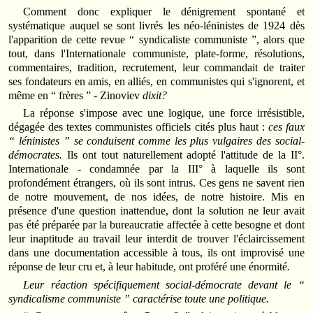
Comment donc expliquer le dénigrement spontané et
systématique auquel se sont livrés les néo-léninistes de 1924 dès
l'apparition de cette revue “ syndicaliste communiste ”, alors que
tout, dans l'Internationale communiste, plate-forme, résolutions,
commentaires, tradition, recrutement, leur commandait de traiter
ses fondateurs en amis, en alliés, en communistes qui s'ignorent, et
même en “ frères ” - Zinoviev
dixit?
La réponse s'impose avec une logique, une force irrésistible,
dégagée des textes communistes officiels cités plus haut :
ces faux
“ léninistes ” se conduisent comme les plus vulgaires des social-
démocrates.
Ils ont tout naturellement adopté l'attitude de la II°.
Internationale - condamnée par la III° à laquelle ils sont
profondément étrangers, où ils sont intrus. Ces gens ne savent rien
de notre mouvement, de nos idées, de notre histoire. Mis en
présence d'une question inattendue, dont la solution ne leur avait
pas été préparée par la bureaucratie affectée à cette besogne et dont
leur inaptitude au travail leur interdit de trouver l'éclaircissement
dans une documentation accessible à tous, ils ont improvisé une
réponse de leur cru et, à leur habitude, ont proféré une énormité.
Leur réaction spécifiquement social-démocrate devant le “
syndicalisme communiste ” caractérise toute une politique.