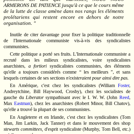
ARMERONS DE PATIENCE jusqu'à ce que le cours même
de la lutte de classe amène dans nos rangs les éléments
prolétariens qui restent encore en dehors de notre
organisation. ”
Inutile de citer davantage pour fixer la politique traditionnelle
de l'Internationale communiste vis-à-vis des syndicalistes
communistes.
Cette politique a porté ses fruits. L'Internationale communiste a
recruté dans les milieux syndicalistes, voire syndicalistes
anarchistes,
a fortiori
syndicalistes communistes, des éléments
qu'elle a toujours considérés comme “ les meilleurs ”, et sans
lesquels certaines de ses sections
n'existeraient pour ainsi dire pas.
En Amérique, c'est chez les syndicalistes (William
Foster
,
Andreytchine, Bill Haywood, Crosby), chez les socialistes de
gauche du
Liberator
sympathisant avec le I. W. W. (John
Reed
,
Max
Eastman
), chez les anarchistes (Robert Minor, Bill Chatov),
qu'elle a trouvé la plupart de ses communistes.
En Angleterre et en Irlande, c'est chez les syndicalistes (Tom
Man, Jim Larkin, Jack Tanner) et dans le mouvement des shop
stewarts committees,
d'esprit syndicaliste (Murphy, Tom Bell, etc.)