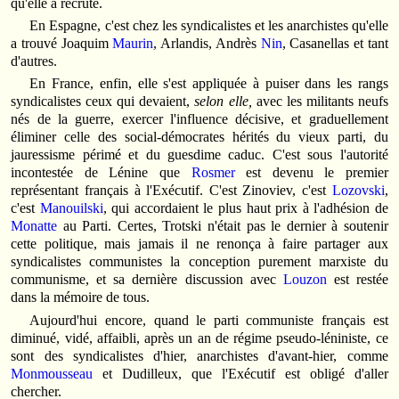
qu'elle a recruté.
En Espagne, c'est chez les syndicalistes et les anarchistes qu'elle
a trouvé Joaquim
Maurin
, Arlandis, Andrès
Nin
, Casanellas et tant
d'autres.
En France, enfin, elle s'est appliquée à puiser dans les rangs
syndicalistes ceux qui devaient,
selon elle,
avec les militants neufs
nés de la guerre, exercer l'influence décisive, et graduellement
éliminer celle des social-démocrates hérités du vieux parti, du
jauressisme périmé et du guesdime caduc. C'est sous l'autorité
incontestée de Lénine que
Rosmer
est devenu le premier
représentant français à l'Exécutif. C'est Zinoviev, c'est
Lozovski
,
c'est
Manouilski
, qui accordaient le plus haut prix à l'adhésion de
Monatte
au Parti. Certes, Trotski n'était pas le dernier à soutenir
cette politique, mais jamais il ne renonça à faire partager aux
syndicalistes communistes la conception purement marxiste du
communisme, et sa dernière discussion avec
Louzon
est restée
dans la mémoire de tous.
Aujourd'hui encore, quand le parti communiste français est
diminué, vidé, affaibli, après un an de régime pseudo-léniniste, ce
sont des syndicalistes d'hier, anarchistes d'avant-hier, comme
Monmousseau
et Dudilleux, que l'Exécutif est obligé d'aller
chercher.