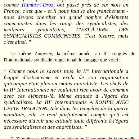
comme
Humbert-Droz
, ont passé près de six mois en
France, c'est que - et il nous faut le dire franchement -
nous devons chercher un grand nombre d'éléments
communistes dans les rangs des syndicalistes, des
meilleurs syndicalistes, C'EST-À-DIRE DES
SYNDICALISTES COMMUNISTES. C'est bizarre, mais
c'est ainsi. ”
Le même Zinoviev, la même année, au II° congrès de
l'Internationale syndicale rouge, tenait le langage que voici :
“ Comme nous le savons tous, la II° Internationale a
frappé d'ostracisme et exclu de son organisation
quiconque était plus ou moins anarchiste. Les chefs de
la II° Internationale ne voulaient rien avoir de commun
avec ces éléments-là. Même attitude à l'égard des
syndicalistes. La III° Internationale A ROMPU AVEC
CETTE TRADITION. Née dans les tempêtes de la guerre
mondiale, elle se rend parfaitement compte qu'il est
nécessaire d'avoir une attitude toute différente à l'égard
des syndicalistes et des anarchistes. ”
Et Zinoviev se référait avec raison au I° congrès de la nouvelle