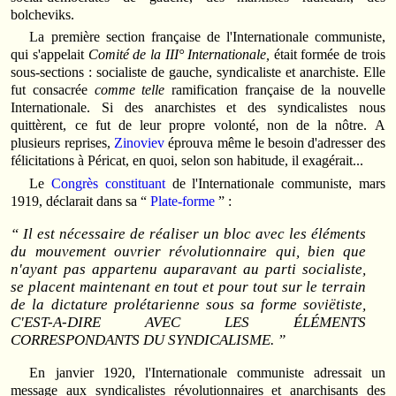
bolcheviks.
La première section française de l'Internationale communiste,
qui s'appelait
Comité de la III° Internationale,
était formée de trois
sous-sections : socialiste de gauche, syndicaliste et anarchiste. Elle
fut consacrée
comme telle
ramification française de la nouvelle
Internationale. Si des anarchistes et des syndicalistes nous
quittèrent, ce fut de leur propre volonté, non de la nôtre. A
plusieurs reprises,
Zinoviev
éprouva même le besoin d'adresser des
félicitations à Péricat, en quoi, selon son habitude, il exagérait...
Le
Congrès constituant
de l'Internationale communiste, mars
1919, déclarait dans sa “
Plate-forme
” :
“ Il est nécessaire de réaliser un bloc avec les éléments
du mouvement ouvrier révolutionnaire qui, bien que
n'ayant pas appartenu auparavant au parti socialiste,
se placent maintenant en tout et pour tout sur le terrain
de la dictature prolétarienne sous sa forme soviëtiste,
C'EST-A-DIRE AVEC LES ÉLÉMENTS
CORRESPONDANTS DU SYNDICALISME. ”
En janvier 1920, l'Internationale communiste adressait un
message aux syndicalistes révolutionnaires et anarchisants des