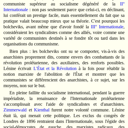
communiste supérieur au socialisme dégénéré de la
II°
Internationale
: non pas seulement parce que celui-ci, en déclinant,
lui conférait un prestige facile, mais essentiellement du fait que sa
pratique valait beaucoup mieux que sa théorie. C'est pourquoi les
bolcheviks, avant même que d'avoir fondé la
III° Internationale
,
considéraient les syndicalistes comme des alliés, voire comme une
variété de communistes destinés à se fondre tôt ou tard dans les
organisations du communisme.
Bien plus : les bolcheviks ont su se comporter, vis-à-vis des
anarchistes proprement dits, comme envers des combattants de la
révolution prolétarienne, des auxiliaires, des renforts possibles.
Lénine écrivait
L'État et la Révolution
à la fois pour rétablir la
notion marxiste de l'abolition de l'État et montrer que les
communistes se différencient des anarchistes, à ce sujet, sur les
moyens, non sur le but.
En pleine faillite du socialisme international, pendant la guerre
impérialiste, la renaissance de l'Internationale prolétarienne
s'accomplissait avec l'aide de syndicalistes et d'anarchistes.
Zimmerwald
et
Kienthal
furent notre volonté commune. Lénine
était là, qui menait cette politique. Les exclus du congrès de
Londres de 1896 rentraient dans l'Internationale, sous l'égide des
social-démocrates de gauche, des marxistes radicaux, des