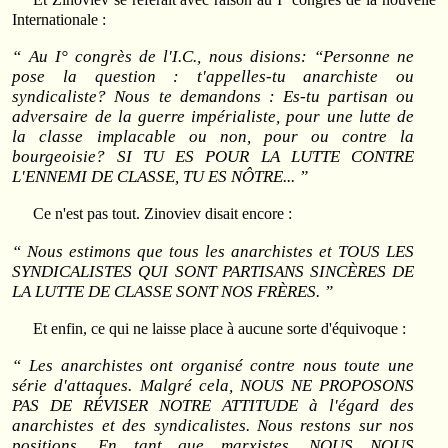
Internationale :
“ Au I° congrès de l'I.C., nous disions: “Personne ne
pose la question : t'appelles-tu anarchiste ou
syndicaliste? Nous te demandons : Es-tu partisan ou
adversaire de la guerre impérialiste, pour une lutte de
la classe implacable ou non, pour ou contre la
bourgeoisie? SI TU ES POUR LA LUTTE CONTRE
L'ENNEMI DE CLASSE, TU ES NÔTRE... ”
Ce n'est pas tout. Zinoviev disait encore :
“ Nous estimons que tous les anarchistes et TOUS LES
SYNDICALISTES QUI SONT PARTISANS SINCÈRES DE
LA LUTTE DE CLASSE SONT NOS FRÈRES. ”
Et enfin, ce qui ne laisse place à aucune sorte d'équivoque :
“ Les anarchistes ont organisé contre nous toute une
série d'attaques. Malgré cela, NOUS NE PROPOSONS
PAS DE RÉVISER NOTRE ATTITUDE à l'égard des
anarchistes et des syndicalistes. Nous restons sur nos
positions. En tant que marxistes, NOUS NOUS