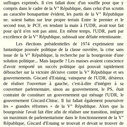
suffrages exprimés. Il s'en fallait donc d'un souffle pour que y
compris dans le cadre de la V° République, dans celui d'un scrutin
au caractère bonapartiste évident, les par­tis de la V° République
ne. soient bat­tus sur leur propre terrain Entre le premier et le
second tour, le PCF, en tendant la main à l'UDR, avait tout fait
pour qu'il n'en soit pas ainsi. En même temps, l'UDR, parti par
excellence de la V° République, subissait une défaite retentissante.
Les élections présidentielles de 1974 exprimaient une
fantastique poussée politique de la classe ouvrière, la crise sans
issue de la V° République, la recherche par la bourgeoisie d'une
solution politique... Mais laquelle ? Les masses avaient conscience
d'avoir remporté un succès politique qui pouvait rapidement
déboucher sur la victoire décisive contre la V° République et ses
gouvernements. Giscard d'Estaing, vainqueur de l'UDR, désireux
de réaliser l'ouverture à gauche, c'est‑à‑dire d'intégrer à sa
couverture parlementaire, sinon au gouvernement, le PS, était
contraint de constituer un gouvernement qui ménage l'UDR, le
gouvernement Giscard-Chirac. Il lui fallait également poursuivre
les « grandes réformes » de la V° République. Alors que la
bourgeoisie l'avait fait élire afin de réaliser une transition, intégrer
un maximum de parlementarisme dans le fonctionnement de la V°
République, Giscard d'Estaing se trouvait et devait se trouver de