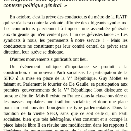
contexte politique général. »
En octobre, c'est la grève des conducteurs du métro de la RATP
qui se réalisera contre la volonté affirmée des dirigeants syndicaux.
Les conducteurs parviennent à imposer une assemblée générale
aux dirigeants qui n'en veulent pas. L'un des grévistes lance : « Les
syndicats à nous, les permanents à notre service ! » Mais les
conducteurs ne constituent pas leur comité central de grève; sans
direction, leur grève se disloque.
D'autres mouvements significatifs ont lieu.
Un événement politique d'importance se produit : la
construction. d'un nouveau Parti socialiste. La participation de la
SFIO
à
la mise en place de la V° République, Guy Mollet se
faisant au Parlement le fourrier de De Gaulle, sa participation aux
premiers gouvernements de la V° République l'ont dis­loquée et
presque détruite Mais il existe en France dans la classe ouvrière et
les masses populaires une tradition socialiste, et donc une place
pour un parti ouvrier bourgeois de type parlementaire. Dans la
tradition de la vieille SFIO, sans que ce soit celle‑ci, un Parti
socialiste, bien que très hétérogène, s’est construit et a occupé la
place laissée libre Il en résulte une modification dans les rapports à
l'intérieur du mouvement ouvrier, de la classe ouvrière et des