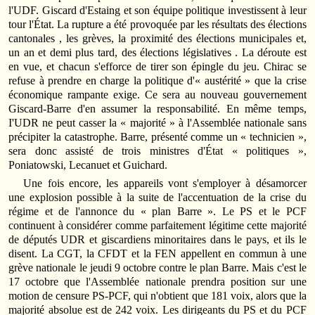
l'UDF. Giscard d'Estaing et son équipe politique investissent à leur
tour l'État. La rupture a été provoquée par les résultats des élections
cantonales , les grèves, la proximité des élections municipales et,
un an et demi plus tard, des élections législatives . La déroute est
en vue, et chacun s'efforce de tirer son épingle du jeu. Chirac se
refuse à prendre en charge la politique d'« austérité » que la crise
économique rampante exige. Ce sera au nouveau gouvernement
Giscard‑Barre d'en assumer la responsabilité. En même temps,
I'UDR ne peut casser la « majorité » à l'Assemblée nationale sans
précipiter la catastrophe. Barre, présenté comme un « technicien »,
sera donc assisté de trois ministres d'État « politiques »,
Poniatowski, Lecanuet et Guichard.
Une fois encore, les appareils vont s'employer à désamorcer
une explosion possible à la suite de l'accentuation de la crise du
régime et de l'annonce du « plan Barre ». Le PS et le PCF
continuent à considérer comme parfaitement légitime cette majorité
de députés UDR et giscardiens minoritaires dans le pays, et ils le
disent. La CGT, la CFDT et la FEN appellent en commun à une
grève nationale le jeudi 9 octobre contre le plan Barre. Mais c'est le
17 octobre que l'Assemblée nationale prendra position sur une
motion de censure PS‑PCF, qui n'obtient que 181 voix, alors que la
majorité absolue est de 242 voix. Les dirigeants du PS et du PCF