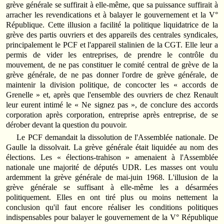
grève générale se suffirait à elle-même, que sa puissance suffirait à
arracher les revendications et à balayer le gouvernement et la V°
République. Cette illusion a facilité la politique liquidatrice de la
grève des partis ouvriers et des appareils des centrales syndicales,
principalement le PCF et l'appareil stalinien de la CGT. Elle leur a
permis de vider les entreprises, de prendre le contrôle du
mouvement, de ne pas constituer le comité central de grève de la
grève générale, de ne pas donner l'ordre de grève générale, de
maintenir la division politique, de concocter les « accords de
Grenelle » et, après que l'ensemble des ouvriers de chez Renault
leur eurent intimé le « Ne signez pas », de conclure des accords
corporation après corporation, entreprise après entreprise, de se
dérober devant la question du pouvoir.
Le PCF demandait la dissolution de l'Assemblée nationale. De
Gaulle la dissolvait. La grève générale était liquidée au nom des
élections. Les « élections‑trahison » amenaient à l'Assemblée
nationale une majorité de députés UDR. Les masses ont voulu
ardemment la grève générale de mai-juin 1968. L'illusion de la
grève générale se suffisant à elle‑même les a désarmées
politiquement. Elles en ont tiré plus ou moins nettement la
conclusion qu'il faut encore réaliser les conditions politiques
indispensables pour balayer le gouvernement de la V° République