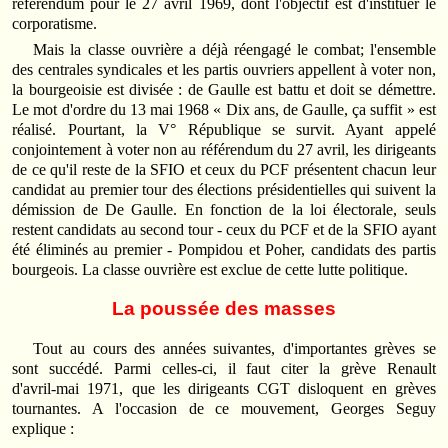
référendum pour le 27 avril 1969, dont l'objectif est d'instituer le
corporatisme.
Mais la classe ouvrière a déjà réengagé le combat; l'ensemble
des centrales syndicales et les partis ouvriers appellent à voter non,
la bourgeoisie est divisée : de Gaulle est battu et doit se démettre.
Le mot d'ordre du 13 mai 1968 « Dix ans, de Gaulle, ça suffit » est
réalisé. Pourtant, la V° République se survit. Ayant appelé
conjointement à voter non au référendum du 27 avril, les dirigeants
de ce qu'il reste de la SFIO et ceux du PCF présentent chacun leur
candidat au premier tour des élections présidentielles qui suivent la
démission de De Gaulle. En fonction de la loi électorale, seuls
restent candidats au second tour ‑ ceux du PCF et de la SFIO ayant
été éliminés au premier ‑ Pompidou et Poher, candidats des partis
bourgeois. La classe ouvrière est exclue de cette lutte politique.
La poussée des masses
Tout au cours des années suivantes, d'importantes grèves se
sont succédé. Parmi celles‑ci, il faut citer la grève Renault
d'avril‑mai 1971, que les dirigeants CGT disloquent en grèves
tournantes. A l'occasion de ce mouvement, Georges Seguy
explique :