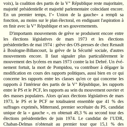
voix), la coalition des partis de la V° Républi­que reste majoritaire,
majorité prési­dentielle et majorité parlementaire coïncidant encore.
En un premier temps, I’» Union de la gauche» a rempli sa
fonction, au moins sur le plan électoral, en endiguant l'aspiration à
en finir avec la V° République et ses gouvernements.
D'importants mouvements de grève se produisent encore entre
les élections législatives de mars 1973 et les élections
présidentielles de mai 1974 : grève des OS-presses de chez Renault
à Boulogne‑Billancourt, la grève de la Sécurité sociale, d'autres
mouvements encore. Il faut signaler plus particulièrement le
mouvement des lycéens en mars 1973 contre la loi Debré. Un évé­
nement fortuit, la mort de Pompidou, va contribuer à dégager la
modifica­tion en cours des rapports politiques, aussi bien en ce qui
concerne les rap­ports entre les classes qu'en ce qui concerne les
rapports
à
l'intérieur des partis de la V° République, les rap­ports
entre le PS et le PCF, les rapports au sein du mouvement ouvrier et
des masses populaires. Alors qu'aux élections législatives de mars
1973, le PS et le PCF ne totalisaient ensemble que 41 % des
suffrages exprimés, Mit­terrand, premier secrétaire du PS, candidat
unique de la « gauche », en obtenait 49,3 % au second tour des
élections présidentielles de juin 1974. Le candidat de l’UDR,
Chaban-Delmas n'obtenait au premier tour que 15,1 % des