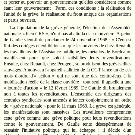
et porter au pouvoir un gouvernement qu'elles considèrent comme
étant leur gouvernement . Parmi ces conditions : la réalisation de
l'unité de la grève, la réalisation du front unique des organisations
et partis ouvriers.
La liquidation de la grève générale, l'élection de l'Assemblée
nationale « bleu CRS », n'ont pas abattu la classe ouvrière. A peine
de Gaulle vient‑il de proclamer le 24 novembre 1968 : « C'en est
fini des cortèges et exhibitions », que les ouvriers de chez Renault,
les travailleurs de l'Assistance publique, les métallos de Bordeaux,
manifestent pour que soient satisfaites leurs revendications.
Ensuite, chez Renault, chez Peugeot, se produisent des grèves dites
sauvages. A nouveau l'appareil stalinien de la CGT lance un de ces
mots d'ordre d'« action » qui ne sont que des contre‑feux à la
mobilisation réelle de la classe ouvrière : tout seul, il appelle à une
« journée d'action » le 12 février 1969. De Gaulle dit brutalement
non à toutes les revendications. L'ensemble des dirigeants des
centrales syndicales sont amenés à lancer conjointement un ordre
de « grève nationale » pour le 11 mars 1969. La grève est générale,
les manifestations sont massives. Les travailleurs comprennent
cette grève comme une grève politique pour leurs revendications
contre le gouvernement. De Gaulle tente désespérément de
ressaisir l'initiative politique qui lui échappe : il décide d'un