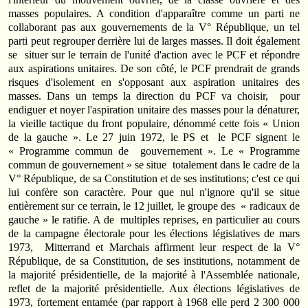
masses populaires. A condition d'apparaître comme un parti ne
collaborant pas aux gouvernements de la V° République, un tel
parti peut regrouper derrière lui de larges masses. Il doit également
se situer sur le terrain de l'unité d'action avec le PCF et répondre
aux aspirations unitaires. De son côté, le PCF prendrait de grands
risques d'isolement en s'opposant aux aspiration unitaires des
masses. Dans un temps la direction du PCF va choisir, pour
endiguer et noyer l'aspiration unitaire des masses pour la dénaturer,
la vieille tactique du front populaire, dénommé cette fois « Union
de la gauche ». Le 27 juin 1972, le PS et le PCF signent le
« Programme commun de gouvernement ». Le « Programme
commun de gouvernement » se situe totalement dans le cadre de la
V° République, de sa Constitution et de ses institutions; c'est ce qui
lui confère son caractère. Pour que nul n'ignore qu'il se situe
entièrement sur ce terrain, le 12 juillet, le groupe des « radicaux de
gauche » le ratifie. A de multiples reprises, en particulier au cours
de la campagne électorale pour les élections législatives de mars
1973, Mitterrand et Marchais affirment leur respect de la V°
République, de sa Constitution, de ses institutions, notamment de
la majorité présiden­tielle, de la majorité à l'Assemblée nationale,
reflet de la majorité prési­dentielle. Aux élections législatives de
1973, fortement entamée (par rapport à 1968 elle perd 2 300 000