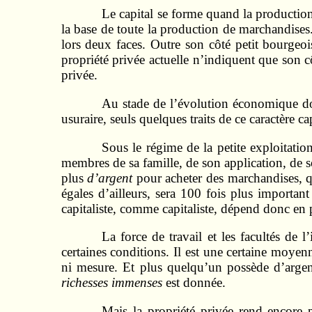
Le capital se forme quand la production 
la base de toute la production de marchandises. 
lors deux faces. Outre son côté petit bourgeois
propriété privée actuelle n’indiquent que son cô
privée.
Au stade de l’évolution économique do
usuraire, seuls quelques traits de ce caractère cap
Sous le régime de la petite exploitati
membres de sa famille, de son application, de so
plus
d’argent
pour acheter des mar­chan­dises, 
égales d’ailleurs, sera 100 fois plus importa
capitaliste, comme capitaliste, dépend donc en 
La force de travail et les facultés de 
certaines conditions. Il est une certaine moyenn
ni mesure. Et plus quelqu’un possède d’argent
richesses immenses
est donnée.
Mais la propriété privée rend encore 