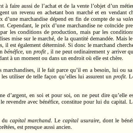
nt à faire aussi de l’achat et de la vente l’objet d’un mét
gent un revenu en achetant bon marché et en vendant che
prix d’une marchandise dépend en fin de compte de sa
vale
nt. Cepen­dant, le prix d’une marchandise ne coïncide pre
r les conditions de production, mais par les conditions
ses mise sur le marché, de la quantité demandée. Mais le pr
, il est également déterminé. Si donc le marchand cherch
un
bénéfice,
un
profit
, il ne peut ordinairement y arriver q
ant à un moment ou dans un endroit où elle est chère.
 marchandises, il le fait parce qu’il en a besoin, lui ou 
s utiliser de telle façon qu’elles lui assurent un
profit.
L
d’argent, en soi et pour soi, on ne peut dire qu’elle es
e revendre avec bénéfice, constitue pour lui du capital. L
le du
capital marchand.
Le
capital usuraire,
dont le béné
êtées, est presque aussi ancien.