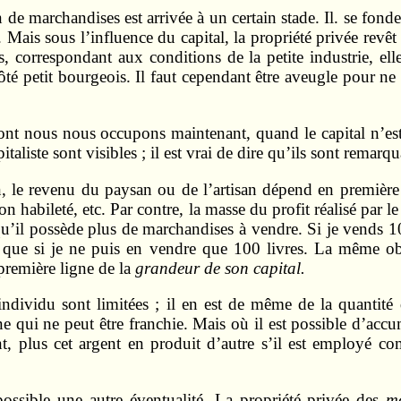
de marchandises est arrivée à un certain stade. Il. se fond
Mais sous l’influence du capital, la propriété privée revêt 
, correspondant aux conditions de la petite industrie, elle
té petit bourgeois. Il faut cependant être aveugle pour ne pa
nt nous nous occupons maintenant, quand le capital n’est
italiste sont visibles ; il est vrai de dire qu’ils sont remarqu
on, le revenu du paysan ou de l’artisan dépend en premièr
n habileté, etc. Par contre, la masse du profit réalisé par l
qu’il possède plus de marchandises à vendre. Si je vends 10
nt que si je ne puis en vendre que 100 livres. La même ob
première ligne de la
grandeur de son capital.
l’individu sont limitées ; il en est de même de la quantit
e qui ne peut être franchie. Mais où il est possible d’accumu
, plus cet argent en produit d’autre s’il est employé comm
possible une autre éventualité. La propriété privée des
m