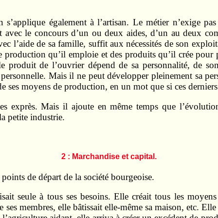
 s’applique également à l’artisan. Le métier n’exige pas
t avec le concours d’un ou deux aides, d’un au deux com
 l’aide de sa famille, suffit aux nécessités de son exploit
de production qu’il emploie et des produits qu’il crée pour
 le produit de l’ouvrier dépend de sa personnalité, de so
personnelle. Mais il ne peut développer pleinement sa pers
 de ses moyens de production, en un mot que si ces derniers 
ermes exprès. Mais il ajoute en même temps que l’évolut
a petite industrie.
2 : Marchandise et capital.
s points de départ de la société bourgeoise.
aisait seule à tous ses besoins. Elle créait tous les moyens
de ses membres, elle bâtissait elle-même sa maison, etc. Elle 
 l’agriculture aidant, elle arriva à créer un excédent de p