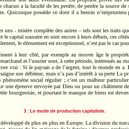
ue chacun a la faculté de les
perdre,
de perdre la source de
ère. Quiconque possède ce dont il a besoin n’empruntera p
s uns - misère complète des autres – tels sont les traits qu
et le capital usuraire en sont encore à leurs débuts, ces côtés
blement, le dénuement est exceptionnel, n’est pas le cas po
issent à leur côté, par exemple au moyen âge le propriét
 marchand et l’usurier sont, à cette période, intéressés au mai
ore vrai : Si le paysan a de l’argent, tout le monde en a. 
r saigne son débiteur, mais n’a pas d’intérêt à sa perte La 
phénomène social régulier ; c’est un malheur particulier 
our une épreuve envoyée par Dieu ou pour un châtiment de la
petite bourgeoisie, et pourtant le manque de biens est deve
3 : Le mode de production capitaliste.
 développé de plus en plus en Europe. La division du travail