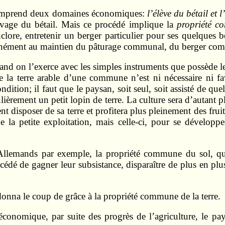
comprend deux domaines économiques:
l’élève du bétail et l
evage du bétail. Mais ce procédé implique la
propriété 
enclore, entretenir un berger particulier pour ses quelques 
bstinément au maintien du pâturage communal, du berger co
quand on l’exerce avec les simples instru­ments que possède
oute la terre arable d’une commune n’est ni nécessaire ni 
dition; il faut que le paysan, soit seul, soit assisté de 
u­lièrement un petit lopin de terre. La culture sera d’autant
t disposer de sa terre et profitera plus pleinement des fruit
e la petite exploitation, mais celle-ci, pour se développ
Allemands par exemple, la propriété com­mune du sol, q
cédé de gagner leur subsistance, disparaître de plus en plus 
 donna le coup de grâce à la propriété commune de la terre.
économique, par suite des progrès de l’agri­cul­ture, le p