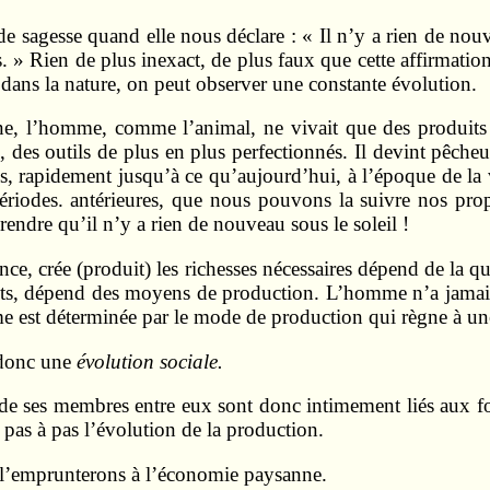
de sagesse quand elle nous déclare : « Il n’y a rien de nou
s. » Rien de plus inexact, de plus faux que cette affirmatio
dans la nature, on peut observer une constante évolution.
e, l’homme, comme l’animal, ne vivait que des produits q
, des outils de plus en plus perfectionnés. Il devint pêcheur
s, rapidement jusqu’à ce qu’aujourd’hui, à l’époque de la vap
périodes. antérieures, que nous pouvons la suivre nos pro
rendre qu’il n’y a rien de nouveau sous le soleil !
e, crée (produit) les richesses nécessaires dépend de la qua
its, dépend des moyens de production. L’homme n’a jamais t
me est déterminée par le mode de production qui règne à u
 donc une
évolution sociale.
s de ses membres entre eux sont donc intimement liés aux fo
 pas à pas l’évolution de la production.
l’emprunterons à l’économie paysanne.