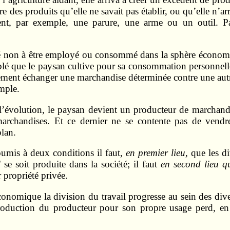
e des produits qu’elle ne savait pas établir, ou qu’elle n’arr
ient, par exemple, une parure, une arme ou un outil. Pa
 non à être employé ou consommé dans la sphère économiqu
lé que le paysan cultive pour sa consommation personnelle 
lement échanger une marchandise déterminée contre une autre
mple.
évolution, le paysan devient un producteur de marchandis
archandises. Et ce dernier ne se contente pas de vendre
plan.
umis à deux conditions il faut,
en premier lieu,
que les di
l
se soit produite dans la société; il faut
en second lieu 
 propriété privée.
nomique la division du travail progresse au sein des diver
roduction du producteur pour son propre usage perd, en 