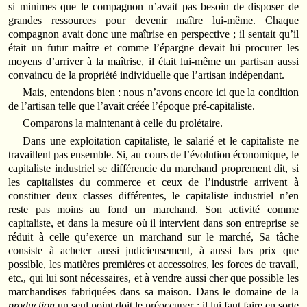
si minimes que le compagnon n’avait pas besoin de disposer de
grandes ressources pour devenir maître lui-même. Chaque
compagnon avait donc une maîtrise en perspective ; il sentait qu’il
était un futur maître et comme l’épargne devait lui procurer les
moyens d’arriver à la maîtrise, il était lui-même un partisan aussi
convaincu de la propriété individuelle que l’artisan indépendant.
Mais, entendons bien : nous n’avons encore ici que la condition
de l’artisan telle que l’avait créée l’époque pré-capitaliste.
Comparons la maintenant à celle du prolétaire.
Dans une exploitation capitaliste, le salarié et le capitaliste ne
travaillent pas ensemble. Si, au cours de l’évolution économique, le
capitaliste industriel se diffé­rencie du marchand proprement dit, si
les capitalistes du commerce et ceux de l’industrie arrivent à
constituer deux classes différentes, le capitaliste industriel n’en
reste pas moins au fond un marchand. Son activité comme
capitaliste, et dans la mesure où il intervient dans son entreprise se
réduit à celle qu’exerce un marchand sur le marché, Sa tâche
consiste à acheter aussi judicieusement, à aussi bas prix que
possible, les matières premières et accessoires, les forces de travail,
etc., qui lui sont nécessaires, et à vendre aussi cher que possible les
marchandises fabriquées dans sa maison. Dans le domaine de la
production
un seul point doit le préoccuper : il lui faut faire en sorte