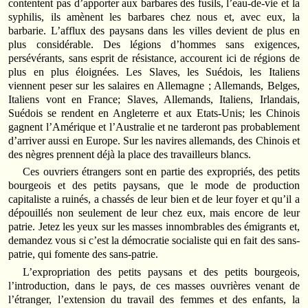
contentent pas d’apporter aux barbares des fusils, l’eau-de-vie et la
syphilis, ils amènent les barbares chez nous et, avec eux, la
barbarie. L’afflux des paysans dans les villes devient de plus en
plus considérable. Des légions d’hommes sans exigences,
persévérants, sans esprit de résistance, accourent ici de régions de
plus en plus éloignées. Les Slaves, les Suédois, les Italiens
viennent peser sur les salaires en Allemagne ; Allemands, Belges,
Italiens vont en France; Slaves, Allemands, Italiens, Irlandais,
Suédois se rendent en Angleterre et aux Etats-Unis; les Chinois
gagnent l’Amérique et l’Australie et ne tarderont pas probablement
d’arriver aussi en Europe. Sur les navires allemands, des Chinois et
des nègres prennent déjà la place des travailleurs blancs.
Ces ouvriers étrangers sont en partie des expropriés, des petits
bourgeois et des petits paysans, que le mode de production
capitaliste a ruinés, a chassés de leur bien et de leur foyer et qu’il a
dépouillés non seulement de leur chez eux, mais encore de leur
patrie. Jetez les yeux sur les masses innombrables des émigrants et,
demandez vous si c’est la démocratie socialiste qui en fait des sans-
patrie, qui fomente des sans-patrie.
L’expropriation des petits paysans et des petits bourgeois,
l’introduction, dans le pays, de ces masses ouvrières venant de
l’étranger, l’extension du travail des femmes et des enfants, la