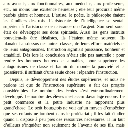
aux avocats, aux fonctionnaires, aux médecins, aux professeurs,
etc., an moins une existence heureuse ; elle leur procurait même
parfois gloire et honneur. L’artiste, le poète, le philosophe étaient
les familiers des rois. L’aristocrate de l’intelligence se sentait
supérieur à l’aristocrate de naissance ou d’argent. Son seul souci
était de développer ses dons spirituels. Aussi les gens instruits
pouvaient-ils être idéalistes, ils l’étaient même souvent. Ils
planaient au-dessus des autres classes, de leurs efforts matériels et
de leurs antagonismes. Instruction signifiait puissance, bonheur et
amabilité. Dès lors la conclusion n’était elle pas naturelle : pour
rendre les hommes heureux et aimables, pour supprimer les
antagonismes de classe et bannir du monde la pauvreté et la
grossièreté, il suffisait d’une seule chose : répandre l’instruction.
Depuis, le développement des études supérieures, et nous ne
parlons ici que de l’instruction supérieure, a fait des progrès
considérables. Le nombre des écoles s’est extraordinairement
développé. Le nombre des élèves s’est accru davantage encore. Le
petit commerce et la petite industrie ne rapportent plus
grand’chose. Le petit bourgeois ne voit qu’un moyen d’empêcher
que ses enfants ne tombent dans le prolétariat ; il les fait étudier
quand il dispose à peu près des ressources nécessaires. Il lui faut
d’ailleurs s’inquiéter non seulement de l’avenir de ses fils, mais