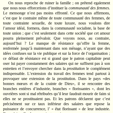
On nous reproche de ruiner la famille ; on prétend egalement
que nous nous efforcerions d’instituer la
communauté des femmes.
Le mensonge n’est pas moins effronté. Ce que nous affirmons,
c’est que le contraire même de toute communauté des femmes, de
toute contrainte sexuelle, de toute luxure, nous voulons dire
l’amour idéal, formera, dans la communauté socialiste, la base de
toute union ; que c’est seulement dans cette société que cet amour
pourra pleinement prévaloir. Que voyons nous, au contraire,
aujourd’hui ? Le manque de résistance qu’offre la femme,
renfermée jusqu’à maintenant dans son ménage, n’ayant que des
idées confuses sur la vie publique et sur la force de l’organisation ;
ce défaut de résistance est si grand que le patron capitaliste peut
oser lui payer constamment des salaires qui ne suffisent pas à son
entretien et l’envoyer chercher dans la
prostitution
le complément
indispensable. L’extension du travail des femmes tend partout à
provoquer une extension de la prostitution. Dans le pays «des
bonnes mœurs et de la crainte de Dieu», il se rencontre des
branches entières d’industrie, branches « florissantes », dont les
ouvrières sont si mal rétribuées qu’il leur faudrait mourir de faim si
elles ne se prostituaient pas. Et les patrons déclarent que c’est
précisément sur ce taux inférieur des salaires que repose la
puissance de concurrence, l’ « état florissant » de leur industrie.