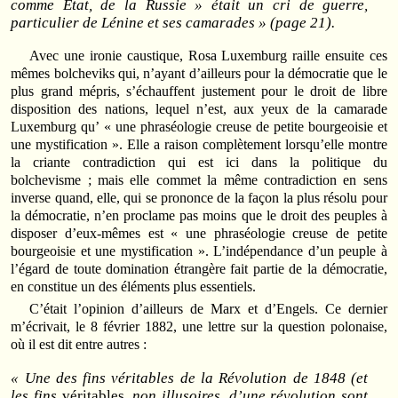
comme Etat, de la Russie » était un cri de guerre,
particulier de Lénine et ses camarades » (page 21).
Avec une ironie caustique, Rosa Luxemburg raille ensuite ces
mêmes bolcheviks qui, n’ayant d’ailleurs pour la démocratie que le
plus grand mépris, s’échauffent justement pour le droit de libre
disposition des nations, lequel n’est, aux yeux de la camarade
Luxemburg qu’ « une phraséologie creuse de petite bourgeoisie et
une mystification ». Elle a raison complètement lorsqu’elle montre
la criante contradiction qui est ici dans la politique du
bolchevisme ; mais elle commet la même contradiction en sens
inverse quand, elle, qui se prononce de la façon la plus résolu pour
la démocratie, n’en proclame pas moins que le droit des peuples à
disposer d’eux-mêmes est « une phraséologie creuse de petite
bourgeoisie et une mystification ». L’indépendance d’un peuple à
l’égard de toute domination étrangère fait partie de la démocratie,
en constitue un des éléments plus essentiels.
C’était l’opinion d’ailleurs de Marx et d’Engels. Ce dernier
m’écrivait, le 8 février 1882, une lettre sur la question polonaise,
où il est dit entre autres :
« Une des fins véritables de la Révolution de 1848 (et
les fins
véritables
, non illusoires, d’une révolution sont