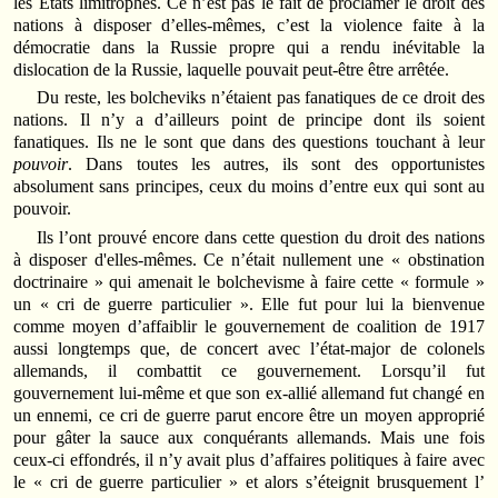
les Etats limitrophes. Ce n’est pas le fait de proclamer le droit des
nations à disposer d’elles-mêmes, c’est la violence faite à la
démocratie dans la Russie propre qui a rendu inévitable la
dislocation de la Russie, laquelle pouvait peut-être être arrêtée.
Du reste, les bolcheviks n’étaient pas fanatiques de ce droit des
nations. Il n’y a d’ailleurs point de principe dont ils soient
fanatiques. Ils ne le sont que dans des questions touchant à leur
pouvoir
. Dans toutes les autres, ils sont des opportunistes
absolument sans principes, ceux du moins d’entre eux qui sont au
pouvoir.
Ils l’ont prouvé encore dans cette question du droit des nations
à disposer d'elles-mêmes. Ce n’était nullement une « obstination
doctrinaire » qui amenait le bolchevisme à faire cette « formule »
un « cri de guerre particulier ». Elle fut pour lui la bienvenue
comme moyen d’affaiblir le gouvernement de coalition de 1917
aussi longtemps que, de concert avec l’état-major de colonels
allemands, il combattit ce gouvernement. Lorsqu’il fut
gouvernement lui-même et que son ex-allié allemand fut changé en
un ennemi, ce cri de guerre parut encore être un moyen approprié
pour gâter la sauce aux conquérants allemands. Mais une fois
ceux-ci effondrés, il n’y avait plus d’affaires politiques à faire avec
le « cri de guerre particulier » et alors s’éteignit brusquement l’