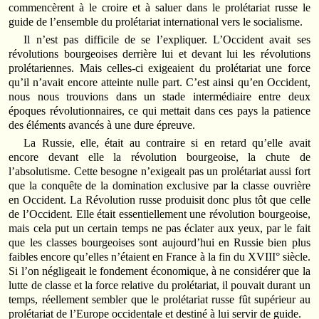
commencèrent à le croire et à saluer dans le prolétariat russe le
guide de l’ensemble du prolétariat international vers le socialisme.
Il n’est pas difficile de se l’expliquer. L’Occident avait ses
révolutions bourgeoises derrière lui et devant lui les révolutions
prolétariennes. Mais celles-ci exigeaient du prolétariat une force
qu’il n’avait encore atteinte nulle part. C’est ainsi qu’en Occident,
nous nous trouvions dans un stade intermédiaire entre deux
époques révolutionnaires, ce qui mettait dans ces pays la patience
des éléments avancés à une dure épreuve.
La Russie, elle, était au contraire si en retard qu’elle avait
encore devant elle la révolution bourgeoise, la chute de
l’absolutisme. Cette besogne n’exigeait pas un prolétariat aussi fort
que la conquête de la domination exclusive par la classe ouvrière
en Occident. La Révolution russe produisit donc plus tôt que celle
de l’Occident. Elle était essentiellement une révolution bourgeoise,
mais cela put un certain temps ne pas éclater aux yeux, par le fait
que les classes bourgeoises sont aujourd’hui en Russie bien plus
faibles encore qu’elles n’étaient en France à la fin du XVIII° siècle.
Si l’on négligeait le fondement économique, à ne considérer que la
lutte de classe et la force relative du prolétariat, il pouvait durant un
temps, réellement sembler que le prolétariat russe fût supérieur au
prolétariat de l’Europe occidentale et destiné à lui servir de guide.