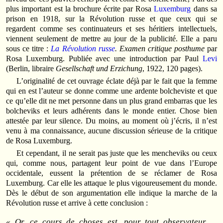
plus important est la brochure écrite par Rosa
Luxemburg
dans sa
prison en 1918, sur la Révolution russe et que ceux qui se
regardent comme ses continuateurs et ses héritiers intellectuels,
viennent seulement de mettre au jour de la publicité. Elle a paru
sous ce titre :
La Révolution russe
. Examen critique posthume
par
Rosa Luxemburg. Publiée avec une introduction par Paul
Levi
(Berlin, libraire
Gesellschaft und Erzichung
, 1922, 120 pages).
L’originalité de cet ouvrage éclate déjà par le fait que la femme
qui en est l’auteur se donne comme une ardente bolcheviste et que
ce qu’elle dit ne met personne dans un plus grand embarras que les
bolcheviks et leurs adhérents dans le monde entier. Chose bien
attestée par leur silence. Du moins, au moment où j’écris, il n’est
venu à ma connaissance, aucune discussion sérieuse de la critique
de Rosa Luxemburg.
Et cependant, il ne serait pas juste que les mencheviks ou ceux
qui, comme nous, partagent leur point de vue dans l’Europe
occidentale, eussent la prétention de se réclamer de Rosa
Luxemburg. Car elle les attaque le plus vigoureusement du monde.
Dès le début de son argumentation elle indique la marche de la
Révolution russe et arrive à cette conclusion :
« Or, ce cours de choses est, pour tout observateur