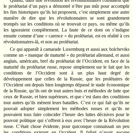
Quand, dans une révolution les révolutionnaires constatent que
le prolétariat d’un pays a démontré n’être pas mûr pour accomplir
les fins historiques qu’ils lui proposent, c’est simplement une autre
manière de dire que les révolutionnaires se sont grandement
trompés sur les conditions où se trouvait ce pays, ou même qu’ils
les ignoraient complètement. La faute de ce dont on s’indigne
ensuite comme d’une « carence » du prolétariat, est en réalité à ces
révolutionnaires-là, et non au prolétariat.
Ce qui apparaît à camarade Luxemburg et aussi aux bolcheviks
comme un « manque de maturité » du prolétariat allemand, et aussi
anglais, américain, bref du prolétariat de l’Occident, en face de la
maturité du prolétariat russe, repose simplement sur le fait que les
conditions de l’Occident sont à un plus haut degré de
développement que celles de la Russie, que les prolétaires de
l’Occident ont depuis bien longtemps dépassé le stade économique
de la Russie, qu’ils ont de tout autres buts et méthodes de lutte que
ceux de Russie, et bien supérieurs, et que c’est dans des conditions
tout autres qu’ils mènent leurs batailles. C’est ce qui fait qu’ils ne
pouvait adopter simplement les méthodes russes et qu’ils ne
pouvaient tous faire coïncider l’heure des luttes décisives pour le
pouvoir politique qui s’offrent à eux avec l’heure de la Révolution
russe. C’était chose évidente, pour quiconque connaissait un peu
les conditions existant en Occident. Il fallait n’avoir aucune