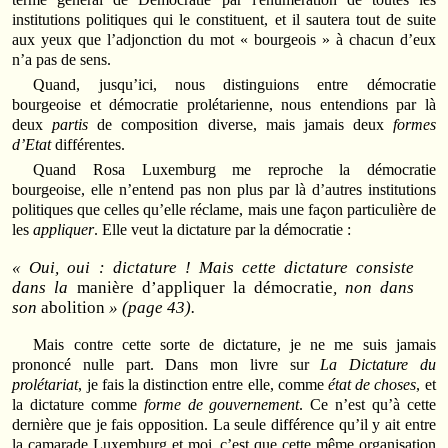
institutions politiques qui le constituent, et il sautera tout de suite
aux yeux que l’adjonction du mot « bourgeois » à chacun d’eux
n’a pas de sens.
Quand, jusqu’ici, nous distinguions entre démocratie
bourgeoise et démocratie prolétarienne, nous entendions par là
deux
partis
de composition diverse, mais jamais deux
formes
d’Etat
différentes.
Quand Rosa Luxemburg me reproche la démocratie
bourgeoise, elle n’entend pas non plus par là d’autres institutions
politiques que celles qu’elle réclame, mais une façon particulière de
les
appliquer
. Elle veut la dictature par la démocratie :
« Oui, oui : dictature ! Mais cette dictature consiste
dans la
manière d’appliquer la démocratie
, non dans
son
abolition
» (page 43).
Mais contre cette sorte de dictature, je ne me suis jamais
prononcé nulle part. Dans mon livre sur
La Dictature du
prolétariat
, je fais la distinction entre elle, comme
état de choses
, et
la dictature comme
forme de gouvernement
. Ce n’est qu’à cette
dernière que je fais opposition. La seule différence qu’il y ait entre
la camarade Luxemburg et moi, c’est que cette même organisation