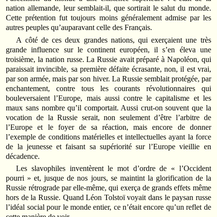
nation allemande, leur semblait-il, que sortirait le salut du monde.
Cette prétention fut toujours moins généralement admise par les
autres peuples qu’auparavant celle des Français.
A côté de ces deux grandes nations, qui exerçaient une très
grande influence sur le continent européen, il s’en éleva une
troisième, la nation russe. La Russie avait préparé à Napoléon, qui
paraissait invincible, sa première défaite écrasante, non, il est vrai,
par son armée, mais par son hiver. La Russie semblait protégée, par
enchantement, contre tous les courants révolutionnaires qui
bouleversaient l’Europe, mais aussi contre le capitalisme et les
maux sans nombre qu’il comportait. Aussi crut-on souvent que la
vocation de la Russie serait, non seulement d’être l’arbitre de
l’Europe et le foyer de sa réaction, mais encore de donner
l’exemple de conditions matérielles et intellectuelles ayant la force
de la jeunesse et faisant sa supériorité sur l’Europe vieillie en
décadence.
Les slavophiles inventèrent le mot d’ordre de « l’Occident
pourri » et, jusque de nos jours, se maintint la glorification de la
Russie rétrograde par elle-même, qui exerça de grands effets même
hors de la Russie. Quand Léon Tolstoï voyait dans le paysan russe
l’idéal social pour le monde entier, ce n’était encore qu’un reflet de
cette manière de voir.