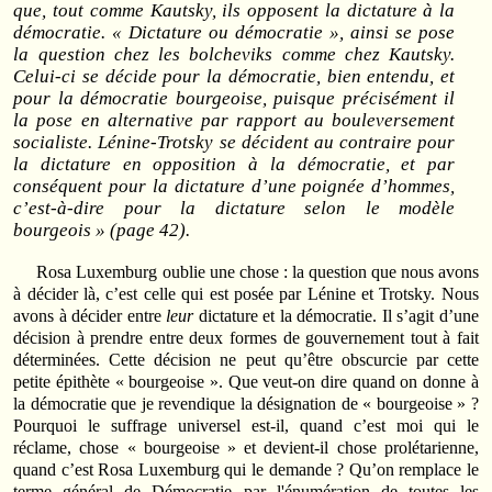
que, tout comme Kautsky, ils opposent la dictature à la
démocratie. « Dictature ou démocratie », ainsi se pose
la question chez les bolcheviks comme chez Kautsky.
Celui-ci se décide pour la démocratie, bien entendu, et
pour la démocratie bourgeoise, puisque précisément il
la pose en alternative par rapport au bouleversement
socialiste. Lénine-Trotsky se décident au contraire pour
la dictature en opposition à la démocratie, et par
conséquent pour la dictature d’une poignée d’hommes,
c’est-à-dire pour la dictature selon le modèle
bourgeois » (page 42).
Rosa Luxemburg oublie une chose : la question que nous avons
à décider là, c’est celle qui est posée par Lénine et Trotsky. Nous
avons à décider entre
leur
dictature et la démocratie. Il s’agit d’une
décision à prendre entre deux formes de gouvernement tout à fait
déterminées. Cette décision ne peut qu’être obscurcie par cette
petite épithète « bourgeoise ». Que veut-on dire quand on donne à
la démocratie que je revendique la désignation de « bourgeoise » ?
Pourquoi le suffrage universel est-il, quand c’est moi qui le
réclame, chose « bourgeoise » et devient-il chose prolétarienne,
quand c’est Rosa Luxemburg qui le demande ? Qu’on remplace le
terme général de Démocratie par l'énumération de toutes les