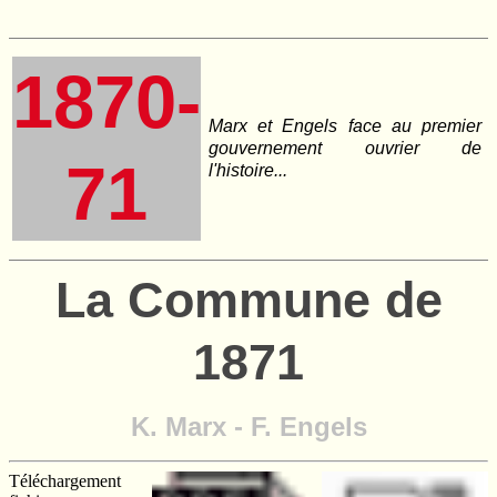
1870-
Marx et Engels face au premier
gouvernement ouvrier de
71
l'histoire...
La Commune de
1871
K. Marx - F. Engels
Téléchargement