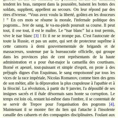
tendent les bras, rampent dans la poussière, baisent les bottes des
soldats, supplient, appellent au secours. On leur répond par des
rires d'ivresse. “Vous avez voulu la liberté, goûtez‑en les douceurs
! ” En ces mots se résume la morale, l'infernale politique des
pogroms... Ivre de sang, le va‑nu‑pieds poursuit sa course. Il peut
tout, il ose tout, il est le maître. Le “tsar blanc” lui a tout permis,
vive le tsar blanc
[3]
! Et il ne se trompe pas. C'est l'autocrate de
toute la Russie, et pas un autre, qui sert de protecteur suprême à
cette camorra à demi gouvernementale de brigands et de
massacreurs, soutenue par la bureaucratie officielle, qui groupe
dans les provinces plus de cent représentants de la haute
administration et a pour état‑major la camarilla des courtisans.
Borné et apeuré, tout‑puissant et simple d'esprit, en proie à des
préjugés dignes d'un Esquimau, le sang empoisonné par tous les
vices de la race impériale, Nicolas Romanov, comme bien des gens
de son métier, allie la dépravation la plus crapuleuse à l'apathie et à
la férocité. La révolution, à partir du 9 janvier, l'a dépouillé de ses
insignes sacrés et il étale désormais sans honte sa corruption. Le
temps est loin où, restant lui‑même dans l'ombre, il se contentait de
se servir de Trepov pour l'organisation des pogroms
[4]
.
Maintenant il se montre fier du lien qui l'attache à l'insolente
canaille des cabarets et des compagnies disciplinaires. Foulant aux