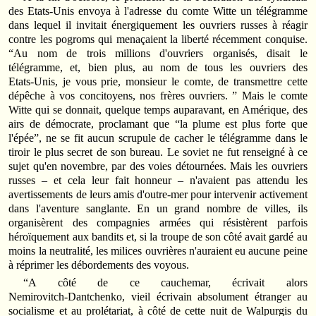
des Etats‑Unis envoya à l'adresse du comte Witte un télégramme
dans lequel il invitait énergiquement les ouvriers russes à réagir
contre les pogroms qui menaçaient la liberté récemment conquise.
“Au nom de trois millions d'ouvriers organisés, disait le
télégramme, et, bien plus, au nom de tous les ouvriers des
Etats‑Unis, je vous prie, monsieur le comte, de transmettre cette
dépêche à vos concitoyens, nos frères ouvriers. ” Mais le comte
Witte qui se donnait, quelque temps auparavant, en Amérique, des
airs de démocrate, proclamant que “la plume est plus forte que
l'épée”, ne se fit aucun scrupule de cacher le télégramme dans le
tiroir le plus secret de son bureau. Le soviet ne fut renseigné à ce
sujet qu'en novembre, par des voies détournées. Mais les ouvriers
russes – et cela leur fait honneur – n'avaient pas attendu les
avertissements de leurs amis d'outre‑mer pour intervenir activement
dans l'aventure sanglante. En un grand nombre de villes, ils
organisèrent des compagnies armées qui résistèrent parfois
héroïquement aux bandits et, si la troupe de son côté avait gardé au
moins la neutralité, les milices ouvrières n'auraient eu aucune peine
à réprimer les débordements des voyous.
“A côté de ce cauchemar, écrivait alors
Nemirovitch‑Dantchenko, vieil écrivain absolument étranger au
socialisme et au prolétariat, à côté de cette nuit de Walpurgis du