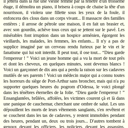
il jettera dans la rue une vieille femme par la fenêtre d'un troisième
étage, il démolira un piano, il brisera à coups de chaise la tête d'un
nourrisson, il violera une fillette sous les yeux de la foule, il
enfoncera des clous dans un corps vivant... Il massacre des familles
entières ; il arrose de pétrole une maison, il en fait un brasier et,
avec son gourdin, achève tous ceux qui se jettent sur le pavé. Les
misérables font irruption dans un hospice arménien, égorgent les
vieillards, les malades, les femmes, les enfants... Il n'y a pas de
supplice imaginé par un cerveau rendu furieux par le vin et le
fanatisme qui lui soit interdit. Il peut tout, il ose tout... “Dieu garde
l'empereur ! ” Voici un jeune homme qui a vu la mort de tout près
et dont les cheveux, en quelques minutes, sont devenus blancs !
Voici un garçonnet de dix ans qui a perdu la raison sur les cadavres
mutilés de ses parents ! Voici un médecin major qui a connu toutes
les horreurs du siège de Port‑Arthur sans broncher, mais qui n'a pu
supporter quelques heures du pogrom d'Odessa, le voici plongé
dans les ténèbres éternelles de la folie. “Dieu garde l'empereur ! ”
Ensanglantées, brûlées, affolées, les victimes courent çà et là dans
une panique de cauchemar, cherchant une ombre de salut. Les uns
dépouillent les morts de leurs vêtements sanglants, s'en revêtent et
se couchent dans les tas de cadavres, y restent immobiles pendant
des heures, pendant un, deux ou trois jours... D'autres tombent à
genoux devant les officiers, les policiers, devant les assassins,