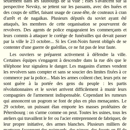
seulement dans les faubourgs de la ville ; elles s'avancent sur la
perspective Nevsky, se jettent sur les passants, avec des huées et
des coups de sifflet, faisant usage de casse‑tête, de couteaux à cran
d'arrêt et de nagaïkas. Plusieurs députés du soviet ayant été
attaqués, les membres de cette organisation se pourvurent de
revolvers. Des agents de police engageaient les commerçants et
leurs commis à attaquer le cortège de funérailles qui devait passer
par la ville le 23 octobre... Si les Cent‑Noirs furent obligés de se
contenter d'une guerre de guérillas, ce ne fut pas de leur faute.
Les ouvriers se préparent activement à défendre la ville.
Certaines équipes s'engagent à descendre dans la rue dès que le
téléphone leur signalera le danger. Les magasins d'armes vendent
les revolvers sans compter et sans se soucier des limites fixées à ce
commerce par la police... Mais les armes coûtent cher, leurs prix ne
sont guère à la portée des gens du peuple : les partis
révolutionnaires et le soviet arrivent difficilement à munir leurs
compagnies de l'armement indispensable. Cependant les rumeurs
qui annoncent un pogrom se font de plus en plus menaçantes. Le
29 octobre, un puissant élan emporte les masses prolétaires de
Pétersbourg : on s'arme comme on peut. Toutes les usines, tous les
ateliers qui travaillent le fer ou l'acier entreprennent de fabriquer, de
leur propre initiative, des armes blanches. Plusieurs milliers de
marteaux façonnent des poignards, des piques, des fouets en fil de