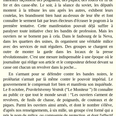
fer et des casse‑tête. Le soir, à la séance du soviet, les députés
montent à la tribune les uns après les autres, exhibent leurs
coutelas, les brandissent bien haut au‑dessus de leur tête et font
connaître le serment fait par leurs électeurs d'écraser le pogrom à la
première tentative. Cette manifestation pouvait déjà suffire à
paralyser toute initiative chez les bandits de profession. Mais les
ouvriers ne se bornent pas à cela. Dans le faubourg de la Neva,
dans les quartiers des usines, ils organisent une véritable milice
avec des services de nuit réguliers. Des groupes se chargent en
outre de monter la garde dans les locaux de la presse
révolutionnaire. C'est une mesure indispensable à une époque où le
journaliste qui rédige son article et le compositeur debout devant sa
casse ont chacun un revolver dans la poche...
En s'armant pour se défendre contre les bandes noires, le
prolétariat s'armait par là même contre le pouvoir impérial. Le
gouvernement le comprenait fort bien et manifesta son inquiétude.
Le 8 octobre,
Pravitelstvenny Vestnik
(“Le Moniteur ”) fit connaître
au public ce que tout le monde savait : “Les ouvriers s'arment de
revolvers, de fusils de chasse, de poignards, de couteaux et de
piques. Parmi les ouvriers ainsi armés, et dont le nombre s'élève,
d'après nos renseignements, à six mille, un groupe s'est formé qui a
pris le nom de milice, ou compagnie de protection, et dont l'effectif