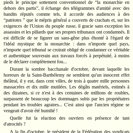
pieds le principe sottement conventionnel de “la monarchie en
dehors des partis”, il échange des télégrammes d'amitié avec des
bandits réputés comme tels, il accorde des audiences à des
“patriotes ” que le mépris général a couverts de crachats et, sur les
exigences de l'Union du peuple russe, il gracie sans exception les
assassins et les pillards que ses propres tribunaux ont condamnés. Il
est difficile de se figurer un sans‑gêne plus éhonté à l'égard de
l'idéal mystique de la monarchie : dans n'importe quel pays,
n'importe quel tribunal se croirait obligé de condamner ce véritable
et authentique souverain aux travaux forcés à perpétuité, à moins
de le déclarer complètement fou...
Durant la sombre bacchanale d'octobre, devant laquelle les
horreurs de la Saint‑Barthélemy ne semblent qu'un innocent effet
théâtral, il y eut, dans cent villes, de trois à quatre mille personnes
massacrées et dix mille mutilées. Les dégâts matériels, estimés à
des dizaines, si ce n'est à des centaines de millions de roubles,
surpassent de beaucoup les dommages subis par les propriétaires
pendant les troubles agraires... C'est ainsi que l'ancien régime se
vengeait d'avoir été humilié !
Quelle fut la réaction des ouvriers en présence de tant
d'atrocités ?
A la fin d'octobre, le président de la Fédération des syndicats