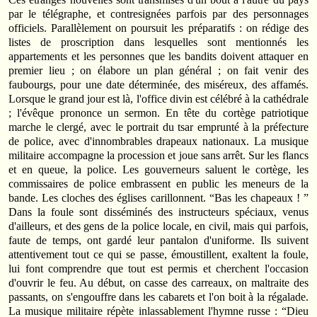
par le télégraphe, et contresignées parfois par des personnages
officiels. Parallèlement on poursuit les préparatifs : on rédige des
listes de proscription dans lesquelles sont mentionnés les
appartements et les personnes que les bandits doivent attaquer en
premier lieu ; on élabore un plan général ; on fait venir des
faubourgs, pour une date déterminée, des miséreux, des affamés.
Lorsque le grand jour est là, l'office divin est célébré à la cathédrale
; l'évêque prononce un sermon. En tête du cortège patriotique
marche le clergé, avec le portrait du tsar emprunté à la préfecture
de police, avec d'innombrables drapeaux nationaux. La musique
militaire accompagne la procession et joue sans arrêt. Sur les flancs
et en queue, la police. Les gouverneurs saluent le cortège, les
commissaires de police embrassent en public les meneurs de la
bande. Les cloches des églises carillonnent. “Bas les chapeaux ! ”
Dans la foule sont disséminés des instructeurs spéciaux, venus
d'ailleurs, et des gens de la police locale, en civil, mais qui parfois,
faute de temps, ont gardé leur pantalon d'uniforme. Ils suivent
attentivement tout ce qui se passe, émoustillent, exaltent la foule,
lui font comprendre que tout est permis et cherchent l'occasion
d'ouvrir le feu. Au début, on casse des carreaux, on maltraite des
passants, on s'engouffre dans les cabarets et l'on boit à la régalade.
La musique militaire répète inlassablement l'hymne russe : “Dieu