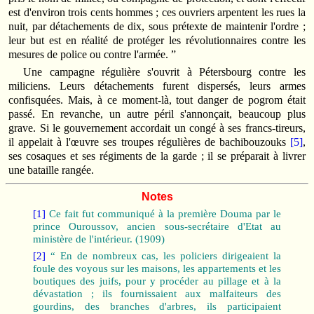
est d'environ trois cents hommes ; ces ouvriers arpentent les rues la
nuit, par détachements de dix, sous prétexte de maintenir l'ordre ;
leur but est en réalité de protéger les révolutionnaires contre les
mesures de police ou contre l'armée. ”
Une campagne régulière s'ouvrit à Pétersbourg contre les
miliciens. Leurs détachements furent dispersés, leurs armes
confisquées. Mais, à ce moment‑là, tout danger de pogrom était
passé. En revanche, un autre péril s'annonçait, beaucoup plus
grave. Si le gouvernement accordait un congé à ses francs-tireurs,
il appelait à l'œuvre ses troupes régulières de bachibouzouks
[5]
,
ses cosaques et ses régiments de la garde ; il se préparait à livrer
une bataille rangée.
Notes
[1]
Ce fait fut communiqué à la première Douma par le
prince Ourous­sov, ancien sous‑secrétaire d'Etat au
ministère de l'intérieur. (1909)
[2]
“ En de nombreux cas, les policiers dirigeaient la
foule des voyous sur les maisons, les appartements et les
boutiques des juifs, pour y procéder au pillage et à la
dévastation ; ils fournissaient aux malfaiteurs des
gourdins, des branches d'arbres, ils participaient