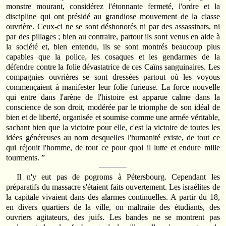
monstre mourant, considérez l'étonnante fermeté, l'ordre et la
discipline qui ont présidé au grandiose mouvement de la classe
ouvrière. Ceux‑ci ne se sont déshonorés ni par des assassinats, ni
par des pillages ; bien au contraire, partout ils sont venus en aide à
la société et, bien entendu, ils se sont montrés beaucoup plus
capables que la police, les cosaques et les gendarmes de la
défendre contre la folie dévastatrice de ces Caïns sanguinaires. Les
compagnies ouvrières se sont dressées partout où les voyous
commençaient à manifester leur folie furieuse. La force nouvelle
qui entre dans l'arène de l'histoire est apparue calme dans la
conscience de son droit, modérée par le triomphe de son idéal de
bien et de liberté, organisée et soumise comme une armée véritable,
sachant bien que la victoire pour elle, c'est la victoire de toutes les
idées généreuses au nom desquelles l'humanité existe, de tout ce
qui réjouit l'homme, de tout ce pour quoi il lutte et endure mille
tourments. ”
Il n'y eut pas de pogroms à Pétersbourg. Cependant les
préparatifs du massacre s'étaient faits ouvertement. Les israélites de
la capitale vivaient dans des alarmes continuelles. A partir du 18,
en divers quartiers de la ville, on maltraite des étudiants, des
ouvriers agitateurs, des juifs. Les bandes ne se montrent pas