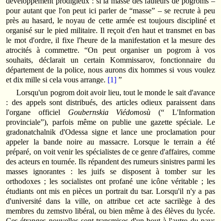
développement prodigieux : si la masse des fauteurs de pogroms –
pour autant que l'on peut ici parler de “masse” – se recrute à peu
près au hasard, le noyau de cette armée est toujours discipliné et
organisé sur le pied militaire. Il reçoit d'en haut et transmet en bas
le mot d'ordre, il fixe l'heure de la manifestation et la mesure des
atrocités à commettre. “On peut organiser un pogrom à vos
souhaits, déclarait un certain Kommissarov, fonctionnaire du
département de la police, nous aurons dix hommes si vous voulez
et dix mille si cela vous arrange.
[1]
”
Lorsqu'un pogrom doit avoir lieu, tout le monde le sait d'avance
: des appels sont distribués, des articles odieux paraissent dans
l'organe officiel
Goubernskia Viédomosù
(“ L'Information
provinciale”), parfois même on publie une gazette spéciale. Le
gradonatchalnik d'Odessa signe et lance une proclamation pour
appeler la bande noire au massacre. Lorsque le terrain a été
préparé, on voit venir les spécialistes de ce genre d'affaires, comme
des acteurs en tournée. Ils répandent des rumeurs sinistres parmi les
masses ignorantes : les juifs se disposent à tomber sur les
orthodoxes ; les socialistes ont profané une icône véritable ; les
étudiants ont mis en pièces un portrait du tsar. Lorsqu'il n'y a pas
d'université dans la ville, on attribue cet acte sacrilège à des
membres du zemstvo libéral, ou bien même à des élèves du lycée.
Ces étranges nouvelles sont transmises d'un bout à l'autre du pays