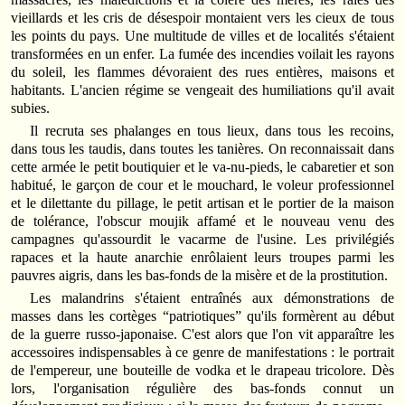
vieillards et les cris de désespoir montaient vers les cieux de tous
les points du pays. Une multitude de villes et de localités s'étaient
transformées en un enfer. La fumée des incendies voilait les rayons
du soleil, les flammes dévoraient des rues entières, maisons et
habitants. L'ancien régime se vengeait des humiliations qu'il avait
subies.
Il recruta ses phalanges en tous lieux, dans tous les recoins,
dans tous les taudis, dans toutes les tanières. On reconnaissait dans
cette armée le petit boutiquier et le va‑nu‑pieds, le cabaretier et son
habitué, le garçon de cour et le mouchard, le voleur professionnel
et le dilettante du pillage, le petit artisan et le portier de la maison
de tolérance, l'obscur moujik affamé et le nouveau venu des
campagnes qu'assourdit le vacarme de l'usine. Les privilégiés
rapaces et la haute anarchie enrôlaient leurs troupes parmi les
pauvres aigris, dans les bas‑fonds de la misère et de la prostitution.
Les malandrins s'étaient entraînés aux démonstrations de
masses dans les cortèges “patriotiques” qu'ils formèrent au début
de la guerre russo‑japonaise. C'est alors que l'on vit apparaître les
accessoires indispensables à ce genre de manifestations : le portrait
de l'empereur, une bouteille de vodka et le drapeau tricolore. Dès
lors, l'organisation régulière des bas‑fonds connut un