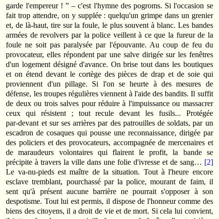
garde l'empereur ! ” – c'est l'hymne des pogroms. Si l'occasion se
fait trop attendre, on y supplée : quelqu'un grimpe dans un grenier
et, de là‑haut, tire sur la foule, le plus souvent à blanc. Les bandes
armées de revolvers par la police veillent à ce que la fureur de la
foule ne soit pas paralysée par l'épouvante. Au coup de feu du
provocateur, elles répondent par une salve dirigée sur les fenêtres
d'un logement désigné d'avance. On brise tout dans les boutiques
et on étend devant le cortège des pièces de drap et de soie qui
proviennent d'un pillage. Si l'on se heurte à des mesures de
défense, les troupes régulières viennent à l'aide des bandits. Il suffit
de deux ou trois salves pour réduire à l'impuissance ou massacrer
ceux qui résistent ; tout recule devant les fusils... Protégée
par‑devant et sur ses arrières par des patrouilles de soldats, par un
escadron de cosaques qui pousse une reconnaissance, dirigée par
des policiers et des provocateurs, accompagnée de mercenaires et
de maraudeurs volontaires qui flairent le profit, la bande se
précipite à travers la ville dans une folie d'ivresse et de sang…
[2]
Le va‑nu‑pieds est maître de la situation. Tout à l'heure encore
esclave tremblant, pourchassé par la police, mourant de faim, il
sent qu'à présent aucune barrière ne pourrait s'opposer à son
despotisme. Tout lui est permis, il dispose de l'honneur comme des
biens des citoyens, il a droit de vie et de mort. Si cela lui convient,