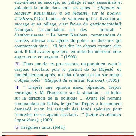
eux‑mêmes au saccage, au pillage et aux assassinats et
guidaient la foule dans tous ses actes. ”
(Rapport du
sénateur Kouzminsky à Sa Majesté, sur le pogrom
d’Odessa.)
“Des bandes de vauriens qui se livraient au
saccage et au pillage, c'est l'aveu du
gradonatchalnik
Neudgart, l'accueillaient par des “ hourrah ”
d'enthousiasme. ” Le baron Kaulbars, commandant de
l'armée, adressa aux agents de police un discours qui
commençait ainsi : “Il faut dire les choses comme elles
sont. Il faut avouer que tous, en notre for intérieur, nous
approuvons ce pogrom. ” (1909)
[3]
“Dans une de ces processions, on portait en avant le
drapeau tricolore, puis le portrait de Sa Majesté, et,
immédiatement après, un plat d’argent et un sac rempli
d'objets volés ” (Rapport
du sénateur Touraou).
(1909)
[4]
“ D'après une opinion assez répandue, Trepov
renseigne S. M. l'Empereur sur la situation ... et influe
sur la direction de la poli­tique ... Ayant été nommé
commandant du Palais, le général Trepov a instamment
demandé qu'on lui assignât des fonds spéciaux pour
l'entre­tien de ses agents spéciaux... ” (Lettre
du sénateur
Lopoukhine).
(1909)
[5]
Irréguliers turcs. (NdT)