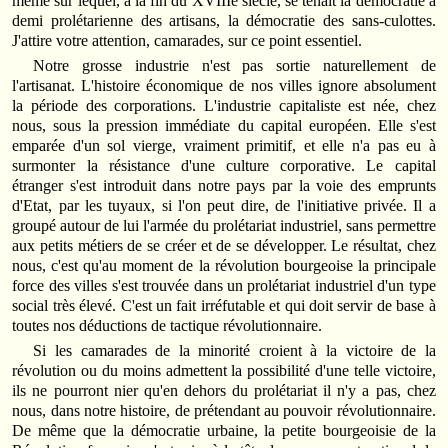
même sur lequel, à la fin du XVIIIe siècle, se tenait la démocratie à
demi prolétarienne des artisans, la démocratie des sans-culottes.
J'attire votre attention, camarades, sur ce point essentiel.
Notre grosse industrie n'est pas sortie naturellement de
l'artisanat. L'histoire économique de nos villes ignore absolument
la période des corporations. L'industrie capitaliste est née, chez
nous, sous la pression immédiate du capital européen. Elle s'est
emparée d'un sol vierge, vraiment primitif, et elle n'a pas eu à
surmonter la résistance d'une culture corporative. Le capital
étranger s'est introduit dans notre pays par la voie des emprunts
d'Etat, par les tuyaux, si l'on peut dire, de l'initiative privée. Il a
groupé autour de lui l'armée du prolétariat industriel, sans permettre
aux petits métiers de se créer et de se développer. Le résultat, chez
nous, c'est qu'au moment de la révolution bourgeoise la principale
force des villes s'est trouvée dans un prolétariat industriel d'un type
social très élevé. C'est un fait irréfutable et qui doit servir de base à
toutes nos déductions de tactique révolutionnaire.
Si les camarades de la minorité croient à la victoire de la
révolution ou du moins admettent la possibilité d'une telle victoire,
ils ne pourront nier qu'en dehors du prolétariat il n'y a pas, chez
nous, dans notre histoire, de prétendant au pouvoir révolutionnaire.
De même que la démocratie urbaine, la petite bourgeoisie de la