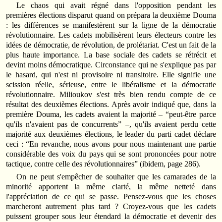
Le chaos qui avait régné dans l'opposition pendant les
premières élections disparut quand on prépara la deuxième Douma
: les différences se manifestèrent sur la ligne de la démocratie
révolutionnaire. Les cadets mobilisèrent leurs électeurs contre les
idées de démocratie, de révolution, de prolétariat. C'est un fait de la
plus haute importance. La base sociale des cadets se rétrécit et
devint moins démocratique. Circonstance qui ne s'explique pas par
le hasard, qui n'est ni provisoire ni transitoire. Elle signifie une
scission réelle, sérieuse, entre le libéralisme et la démocratie
révolutionnaire. Milioukov s'est très bien rendu compte de ce
résultat des deuxièmes élections. Après avoir indiqué que, dans la
première Douma, les cadets avaient la majorité – “peut‑être parce
qu'ils n'avaient pas de concurrents” –, qu'ils avaient perdu cette
majorité aux deuxièmes élections, le leader du parti cadet déclare
ceci : “En revanche, nous avons pour nous maintenant une partie
considérable des voix du pays qui se sont prononcées pour notre
tactique, contre celle des révolutionnaires” (ibidem, page 286).
On ne peut s'empêcher de souhaiter que les camarades de la
minorité apportent la même clarté, la même netteté dans
l'appréciation de ce qui se passe. Pensez‑vous que les choses
marcheront autrement plus tard ? Croyez‑vous que les cadets
puissent grouper sous leur étendard la démocratie et devenir des