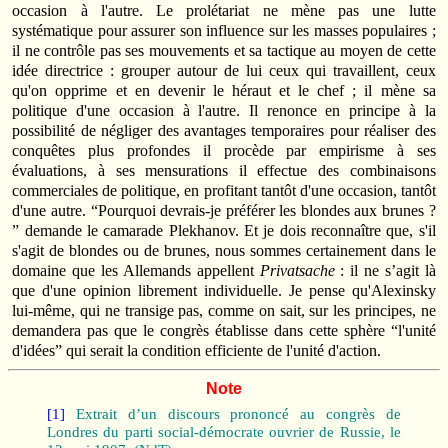
occasion à l'autre. Le prolétariat ne mène pas une lutte
systématique pour assurer son influence sur les masses populaires ;
il ne contrôle pas ses mouvements et sa tactique au moyen de cette
idée directrice : grouper autour de lui ceux qui travaillent, ceux
qu'on opprime et en devenir le héraut et le chef ; il mène sa
politique d'une occasion à l'autre. Il renonce en principe à la
possibilité de négliger des avantages temporaires pour réaliser des
conquêtes plus profondes il procède par empirisme à ses
évaluations, à ses mensurations il effectue des combinaisons
commerciales de politique, en profitant tantôt d'une occasion, tantôt
d'une autre. “Pourquoi devrais‑je préférer les blondes aux brunes ?
” demande le camarade Plekhanov. Et je dois reconnaître que, s'il
s'agit de blondes ou de brunes, nous sommes certainement dans le
domaine que les Allemands appellent
Privatsache
: il ne s’agit là
que d'une opinion librement individuelle. Je pense qu'Alexinsky
lui‑même, qui ne transige pas, comme on sait, sur les principes, ne
demandera pas que le congrès établisse dans cette sphère “l'unité
d'idées” qui serait la condition efficiente de l'unité d'action.
Note
[1]
Extrait d’un discours prononcé au congrès de
Londres du parti social‑démocrate ouvrier de Russie, le