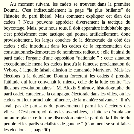
Au moment suivant, les cadets se trouvent dans la première
Douma. C'est indiscutablement la page “la plus brillante” de
l'histoire du parti libéral. Mais comment expliquer cet élan des
cadets ? Nous pouvons apprécier diversement la tactique du
boycottage. Mais, pour nous tous, il doit apparaître indubitable que
c'est précisément cette tactique qui poussa artificiellement, donc
provisoirement, les larges couches de la démocratie du côté des
cadets ; elle introduisit dans les cadres de la représentation des
constitutionnels‑démocrates de nombreux radicaux ; elle fit ainsi du
parti cadet l'organe d'une opposition “nationale ” : cette situation
exceptionnelle mena les cadets jusqu'à la fameuse proclamation de
Vyborg à laquelle faisait allusion le camarade Martynov. Mais les
élections à la deuxième Douma forcèrent les cadets à prendre
l'attitude qui leur convenait le mieux, celle de la lutte contre “les
illusions révolutionnaires”. M. Alexis Smirnov, historiographe du
parti cadet, caractérise la campagne électorale dans les villes, où les
cadets ont leur principale influence, de la manière suivante : “Il n'y
avait pas de partisans du gouvernement parmi les électeurs des
villes... C'est pourquoi, dans les assemblées, la lutte se déroula sur
un autre plan : ce fut une discussion entre le parti de la Liberté du
peuple et les partis socialistes de gauche ” (Comment se sont faites
les élections…, page 90).