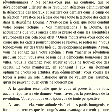
révolutionnaires ? Ne pensez‑vous pas, au contraire, que le
développement ultérieur de la révolution détachera définitivement
la démocratie des libéraux et rejettera ces derniers dans le camp de
la réaction ? N'est‑ce pas à cela que vise toute la tactique des cadets
dans la deuxième Douma ? N'est‑ce pas à cela que nous conduit
votre propre tactique ? Vos manifestations à la Douma, les
accusations que vous lancez dans la presse et dans les assemblées
n'auront‑elles pas cela pour effet ? Quels motifs avez‑vous donc de
croire que les cadets pourront encore se relever, se redresser ? Vous
fondez‑vous sur des traits tirés du développement politique ? Non,
vous ne songez qu'à votre schéma ! Pour “mener la révolution
jusqu'au bout”, vous avez besoin de la démocratie bourgeoise des
villes. Vous la cherchez avec ardeur et vous ne trouvez que des
cadets. Et vous manifestez, en songeant à eux, un étonnant
optimisme ; vous les affublez d'un déguisement ; vous voulez les
forcer à jouer un rôle historique qu'ils ne veulent pas assumer,
qu'ils ne peuvent jouer, qu'ils ne joueront pas.
A la question essentielle que je vous ai posée tant de fois,
aucune réponse n'a été donnée. Vous n'avez pas la prescience de la
révolution. Votre politique est dépourvue de toute perspective.
A cause de cela, votre attitude vis‑à‑vis des partis bourgeois se
formule en termes que le congrès aura avantage à retenir ; d'une