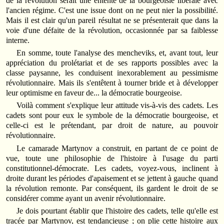
de la révolution serait une entente de la bourgeoisie libérale avec
l'ancien régime. C'est une issue dont on ne peut nier la possibilité.
Mais il est clair qu'un pareil résultat ne se présenterait que dans la
voie d'une défaite de la révolution, occasionnée par sa faiblesse
interne.
En somme, toute l'analyse des mencheviks, et, avant tout, leur
appréciation du prolétariat et de ses rapports possibles avec la
classe paysanne, les conduisent inexorablement au pessimisme
révolutionnaire. Mais ils s'entêtent à tourner bride et à développer
leur optimisme en faveur de... la démocratie bourgeoise.
Voilà comment s'explique leur attitude vis‑à‑vis des cadets. Les
cadets sont pour eux le symbole de la démocratie bourgeoise, et
celle‑ci est le prétendant, par droit de nature, au pouvoir
révolutionnaire.
Le camarade Martynov a construit, en partant de ce point de
vue, toute une philosophie de l'histoire à l'usage du parti
constitutionnel‑démocrate. Les cadets, voyez‑vous, inclinent à
droite durant les périodes d'apaisement et se jettent à gauche quand
la révolution remonte. Par conséquent, ils gardent le droit de se
considérer comme ayant un avenir révolutionnaire.
Je dois pourtant établir que l'histoire des cadets, telle qu'elle est
tracée par Martynov, est tendancieuse ; on plie cette histoire aux