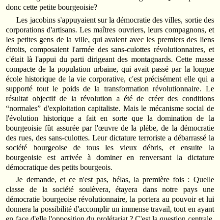
donc cette petite bourgeoisie?
Les jacobins s'appuyaient sur la démocratie des villes, sortie des
corporations d'artisans. Les maîtres ouvriers, leurs compagnons, et
les petites gens de la ville, qui avaient avec les premiers des liens
étroits, composaient l'armée des sans‑culottes révolutionnaires, et
c'était là l'appui du parti dirigeant des montagnards. Cette masse
compacte de la population urbaine, qui avait passé par la longue
école historique de la vie corporative, c'est précisément elle qui a
supporté tout le poids de la transformation révolutionnaire. Le
résultat objectif de la révolution a été de créer des conditions
“normales” d'exploitation capitaliste. Mais le mécanisme social de
l'évolution historique a fait en sorte que la domination de la
bourgeoisie fût assurée par l'œuvre de la plèbe, de la démocratie
des rues, des sans‑culottes. Leur dictature terroriste a débarrassé la
société bourgeoise de tous les vieux débris, et ensuite la
bourgeoisie est arrivée à dominer en renversant la dictature
démocratique des petits bourgeois.
Je demande, et ce n'est pas, hélas, la première fois : Quelle
classe de la société soulèvera, étayera dans notre pays une
démocratie bourgeoise révolutionnaire, la portera au pouvoir et lui
donnera la possibilité d'accomplir un immense travail, tout en ayant
en face d'elle l'opposition du prolétariat ? C'est la question centrale,