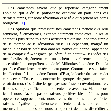
Les camarades savent que je repousse catégoriquement
l'opinion qui a été la philosophie officielle du parti dans ces
derniers temps, sur notre révolution et le rôle qu'y jouent les partis
bourgeois.
[1]
Les opinions que professent nos camarades mencheviks leur
semblent, à eux‑mêmes, extraordinairement complexes. Je les ai
entendus plus d'une fois nous accuser d'avoir une idée trop simple
de la marche de la révolution russe. Et cependant, malgré un
manque absolu de précision dans les formes qui donne l'apparence
de la complexité – et grâce, peut‑être, à ce défaut –, les idées des
mencheviks dégénèrent en un schéma extrêmement simple,
accessible à la compréhension de M. Milioukov lui‑même. Dans la
postface d'une brochure récemment parue, Comment se sont faites
les élections à la deuxième Douma d'Etat, le leader du parti cadet
écrit ceci : “En ce qui concerne les groupes de gauche, au sens
étroit du mot, c'est‑à‑dire les groupes socialistes et révolutionnaires,
il nous sera plus difficile de nous entendre avec eux. Mais encore
ici, si nous n'avons pas de raisons positives bien définies pour
opérer ce rapprochement, nous avons du moins de très fortes
raisons négatives qui favoriseront l'entente dans une certaine
mesure. Leur but est de nous critiquer et de nous discréditer ;