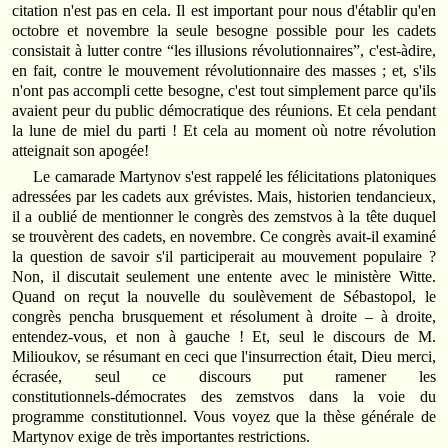
citation n'est pas en cela. Il est important pour nous d'établir qu'en
octobre et novembre la seule besogne possible pour les cadets
consistait à lutter contre “les illusions révolutionnaires”, c'est‑àdire,
en fait, contre le mouvement révolutionnaire des masses ; et, s'ils
n'ont pas accompli cette besogne, c'est tout simplement parce qu'ils
avaient peur du public démocratique des réunions. Et cela pendant
la lune de miel du parti ! Et cela au moment où notre révolution
atteignait son apogée!
Le camarade Martynov s'est rappelé les félicitations platoniques
adressées par les cadets aux grévistes. Mais, historien tendancieux,
il a oublié de mentionner le congrès des zemstvos à la tête duquel
se trouvèrent des cadets, en novembre. Ce congrès avait‑il examiné
la question de savoir s'il participerait au mouvement populaire ?
Non, il discutait seulement une entente avec le ministère Witte.
Quand on reçut la nouvelle du soulèvement de Sébastopol, le
congrès pencha brusquement et résolument à droite – à droite,
entendez‑vous, et non à gauche ! Et, seul le discours de M.
Milioukov, se résumant en ceci que l'insurrection était, Dieu merci,
écrasée, seul ce discours put ramener les
constitutionnels‑démocrates des zemstvos dans la voie du
programme constitutionnel. Vous voyez que la thèse générale de
Martynov exige de très importantes restrictions.