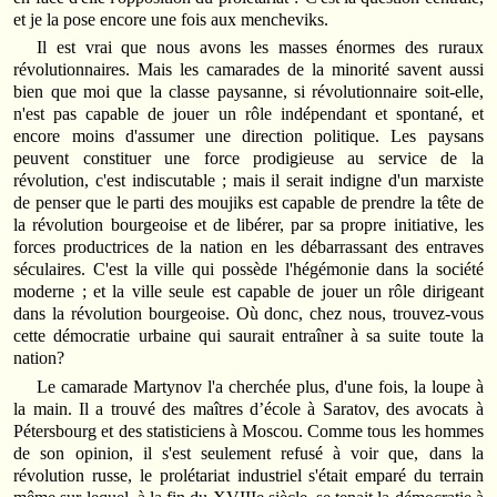
et je la pose encore une fois aux mencheviks.
Il est vrai que nous avons les masses énormes des ruraux
révolutionnaires. Mais les camarades de la minorité savent aussi
bien que moi que la classe paysanne, si révolutionnaire soit‑elle,
n'est pas capable de jouer un rôle indépendant et spontané, et
encore moins d'assumer une direction politique. Les paysans
peuvent constituer une force prodigieuse au service de la
révolution, c'est indiscutable ; mais il serait indigne d'un marxiste
de penser que le parti des moujiks est capable de prendre la tête de
la révolution bourgeoise et de libérer, par sa propre initiative, les
forces productrices de la nation en les débarrassant des entraves
séculaires. C'est la ville qui possède l'hégémonie dans la société
moderne ; et la ville seule est capable de jouer un rôle dirigeant
dans la révolution bourgeoise. Où donc, chez nous, trouvez‑vous
cette démocratie urbaine qui saurait entraîner à sa suite toute la
nation?
Le camarade Martynov l'a cherchée plus, d'une fois, la loupe à
la main. Il a trouvé des maîtres d’école à Saratov, des avocats à
Pétersbourg et des statisticiens à Moscou. Comme tous les hommes
de son opinion, il s'est seulement refusé à voir que, dans la
révolution russe, le prolétariat industriel s'était emparé du terrain