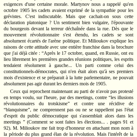
exigences d'une certaine morale. Martynov nous a rappelé qu'en
octobre 1905 les cadets avaient exprimé de la sympathie pour les
grévistes. C'est indiscutable. Mais que cachait‑on sous cette
déclaration platonique ? Un sentiment bien vulgaire, l'épouvante
du bourgeois devant la terreur déchaînée dans la rue. Dès que le
mouvement révolutionnaire s'est étendu, les cadets se sont
absolument écartés de l'arène politique. Et Milioukov explique les
raisons de cette attitude avec une entière franchise dans la brochure
que j'ai déjà citée : “Après le 17 octobre, quand, en Russie, ont eu
lieu librement les premières grandes réunions politiques, les esprits
tendaient résolument à gauche... Un parti comme celui des
constitutionnels‑démocrates, qui n'en était alors qu'à ses premiers
mois d'existence et se préparait à la lutte parlementaire, ne pouvait
absolument pas agir durant les derniers mois de 1905.
Ceux qui reprochent maintenant au parti de n'avoir pas protesté
en temps voulu, sur l'heure, par des meetings, contre “les illusions
révolutionnaires du trotskisme” et contre une récidive de
“blanquisme”, ne comprennent pas ou ne se rappellent pas l'état
d'esprit du public démocratique qui s'assemblait alors dans les
meetings ” (Comment se sont faites les élections... . pages 91 et
92). M. Milioukov me fait trop d'honneur en attachant mon nom à
la période du plus grand élan de la révolution. Mais l'intérêt de la