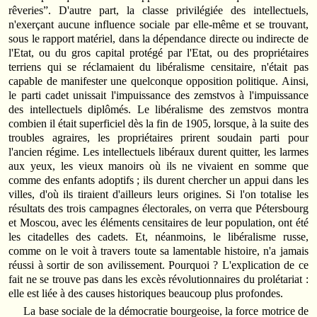
rêveries”. D'autre part, la classe privilégiée des intellectuels,
n'exerçant aucune influence sociale par elle‑même et se trouvant,
sous le rapport matériel, dans la dépendance directe ou indirecte de
l'Etat, ou du gros capital protégé par l'Etat, ou des propriétaires
terriens qui se réclamaient du libéralisme censitaire, n'était pas
capable de manifester une quelconque opposition politique. Ainsi,
le parti cadet unissait l'impuissance des zemstvos à l'impuissance
des intellectuels diplômés. Le libéralisme des zemstvos montra
combien il était superficiel dès la fin de 1905, lorsque, à la suite des
troubles agraires, les propriétaires prirent soudain parti pour
l'ancien régime. Les intellectuels libéraux durent quitter, les larmes
aux yeux, les vieux manoirs où ils ne vivaient en somme que
comme des enfants adoptifs ; ils durent chercher un appui dans les
villes, d'où ils tiraient d'ailleurs leurs origines. Si l'on totalise les
résultats des trois campagnes électorales, on verra que Pétersbourg
et Moscou, avec les éléments censitaires de leur population, ont été
les citadelles des cadets. Et, néanmoins, le libéralisme russe,
comme on le voit à travers toute sa lamentable histoire, n'a jamais
réussi à sortir de son avilissement. Pourquoi ? L'explication de ce
fait ne se trouve pas dans les excès révolutionnaires du prolétariat :
elle est liée à des causes historiques beaucoup plus profondes.
La base sociale de la démocratie bourgeoise, la force motrice de