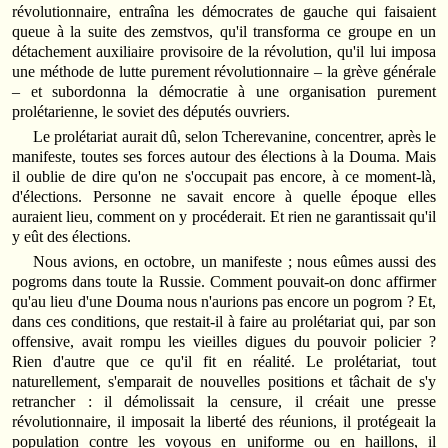
révolutionnaire, entraîna les démocrates de gauche qui faisaient
queue à la suite des zemstvos, qu'il transforma ce groupe en un
détachement auxiliaire provisoire de la révolution, qu'il lui imposa
une méthode de lutte purement révolutionnaire – la grève générale
– et subordonna la démocratie à une organisation purement
prolétarienne, le soviet des députés ouvriers.
Le prolétariat aurait dû, selon Tcherevanine, concentrer, après le
manifeste, toutes ses forces autour des élections à la Douma. Mais
il oublie de dire qu'on ne s'occupait pas encore, à ce moment-là,
d'élections. Personne ne savait encore à quelle époque elles
auraient lieu, comment on y procéderait. Et rien ne garantissait qu'il
y eût des élections.
Nous avions, en octobre, un manifeste ; nous eûmes aussi des
pogroms dans toute la Russie. Comment pouvait‑on donc affirmer
qu'au lieu d'une Douma nous n'aurions pas encore un pogrom ? Et,
dans ces conditions, que restait‑il à faire au prolétariat qui, par son
offensive, avait rompu les vieilles digues du pouvoir policier ?
Rien d'autre que ce qu'il fit en réalité. Le prolétariat, tout
naturellement, s'emparait de nouvelles positions et tâchait de s'y
retrancher : il démolissait la censure, il créait une presse
révolutionnaire, il imposait la liberté des réunions, il protégeait la
population contre les voyous en uniforme ou en haillons, il