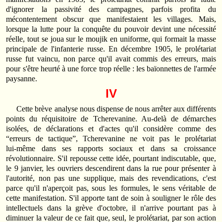
d'ignorer la passivité des campagnes, parfois profita du
mécontentement obscur que manifestaient les villages. Mais,
lorsque la lutte pour la conquête du pouvoir devint une nécessité
réelle, tout se joua sur le moujik en uniforme, qui formait la masse
principale de l'infanterie russe. En décembre 1905, le prolétariat
russe fut vaincu, non parce qu'il avait commis des erreurs, mais
pour s'être heurté à une force trop réelle : les baïonnettes de l'armée
paysanne.
IV
Cette brève analyse nous dispense de nous arrêter aux différents
points du réquisitoire de Tcherevanine. Au‑delà de démarches
isolées, de déclarations et d'actes qu'il considère comme des
“erreurs de tactique”, Tcherevanine ne voit pas le prolétariat
lui‑même dans ses rapports sociaux et dans sa croissance
révolutionnaire. S'il repousse cette idée, pourtant indiscutable, que,
le 9 janvier, les ouvriers descendirent dans la rue pour présenter à
l'autorité, non pas une supplique, mais des revendications, c'est
parce qu'il n'aperçoit pas, sous les formules, le sens véritable de
cette manifestation. S'il apporte tant de soin à souligner le rôle des
intellectuels dans la grève d'octobre, il n'arrive pourtant pas à
diminuer la valeur de ce fait que, seul, le prolétariat, par son action