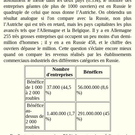
absolument le même dans les deux pays (6.334), le nombre des
entreprises géantes (de plus de 1000 ouvriers) est en Russie le
quadruple de celui que nous donne l’Autriche. On obtiendra un
résultat analogue si l'on compare avec la Russie, non plus
l’Autriche qui est très en retard, mais les pays capitalistes les plus
avancés tels que l'Allemagne et la Belgique. Il y a en Allemagne
255 très grosses entreprises qui occupent un peu moins d'un demi­
million d'hommes ; il y en a en Russie 458, et le chiffre des
ouvriers dépasse le million. Cette question s'éclaire encore mieux
quand on compare les revenus réalisés par les établissements
commerciaux‑industriels des différentes catégories en Russie.
Nombre
Bénéfices
d'entreprises
Bénéfice
de 1 000
37.000 (44,5
56.000.000 (8,6
à 2 000
%)
%)
roubles
Bénéfice
au-
1.400.000 (1,7
291.000.000 (45
dessus de
%)
%)
2 000
roubles