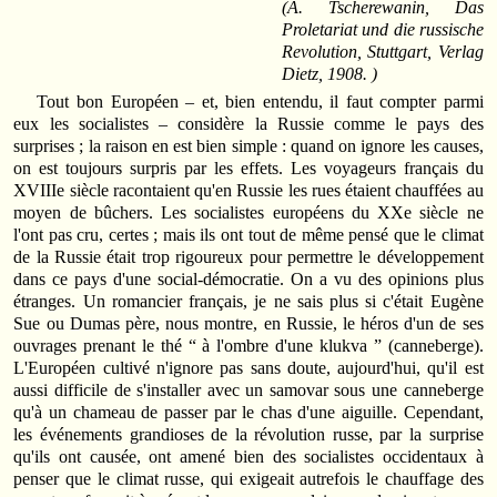
(A. Tscherewanin,
Das
Proletariat und die russische
Revolution,
Stuttgart, Verlag
Dietz, 1908. )
Tout bon Européen – et, bien entendu, il faut compter parmi
eux les socialistes – considère la Russie comme le pays des
surprises ; la raison en est bien simple : quand on ignore les causes,
on est toujours surpris par les effets. Les voyageurs français du
XVIIIe siècle racontaient qu'en Russie les rues étaient chauffées au
moyen de bûchers. Les socialistes européens du XXe siècle ne
l'ont pas cru, certes ; mais ils ont tout de même pensé que le climat
de la Russie était trop rigoureux pour permettre le développement
dans ce pays d'une social‑démocratie. On a vu des opinions plus
étranges. Un romancier français, je ne sais plus si c'était Eugène
Sue ou Dumas père, nous montre, en Russie, le héros d'un de ses
ouvrages prenant le thé “ à l'ombre d'une klukva ” (canneberge).
L'Européen cultivé n'ignore pas sans doute, aujourd'hui, qu'il est
aussi difficile de s'installer avec un samovar sous une canneberge
qu'à un chameau de passer par le chas d'une aiguille. Cependant,
les événements grandioses de la révolution russe, par la surprise
qu'ils ont causée, ont amené bien des socialistes occidentaux à
penser que le climat russe, qui exigeait autrefois le chauffage des