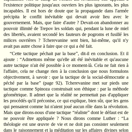
l'existence politique jusqu'aux ouvriers les plus ignorants, les plus
incapables. Il est hors de doute que la propagande dans l'armée
précipita le conflit inévitable qui devait avoir lieu avec le
gouvernement. Mais, que faire d'autre ? Devait‑on abandonner au
pouvoir illimité de Trepov les soldats qui, pendant la lune de miel
des libertés, avaient secondé les fauteurs de pogroms et fusillé les
milices ouvrières ? Tcherevanine sent bien, lui‑même, qu'il n'y
avait pas autre chose à faire que ce qui a été fait.
“Cette tactique péchait par la base”, dit‑il en conclusion. Et il
ajoute : “Admettons même qu'elle ait été inévitable et qu'aucune
autre tactique n'ait été possible à ce moment‑là. Cela ne fait rien à
l'affaire, cela ne change rien à la conclusion que nous formulons
objectivement, à savoir : que la tactique de la social‑démocratie a
péché par la base” (page 92). Tcherevanine met sur pieds une
tactique comme Spinoza construisait son éthique : par la méthode
géométrique. Il admet que la réalité ne permettait pas d'appliquer
les procédés qu'il préconise, ce qui explique, bien sûr, que les gens
qui pensaient comme lui n'aient joué aucun rôle dans la révolution.
Mais que dirons‑nous d'une tactique “réaliste” dont le défaut est de
ne pouvoir être appliquée ? Nous dirons comme Luther : “La
théologie est une œuvre de vie et ne doit pas consister seulement
dans le raisonnement et la méditation sur les affaires divines selon