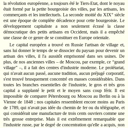
la révolution européenne, a toujours été le Tiers‑Etat, dont le noyau
était formé par la petite bourgeoisie des villes, par les artisans, les
commerçants et les intellectuels. La seconde moitié du XIX° siècle
est une époque de complète décadence pour cette bourgeoisie. Le
développement capitaliste a non seulement écrasé la classe
démocratique des petits artisans en Occident, mais il a empêché
une classe de ce genre de se constituer en Europe orientale.
Le capital européen a trouvé en Russie l'artisan de village et,
sans lui donner le temps de se dissocier du paysan pour devenir un
artisan des villes, il l'a aussitôt emprisonné dans ses usines. De
plus, de nos anciennes villes – de Moscou, par exemple, ce “grand
village” –, il a fait des centres d'industrie moderne. Le prolétariat,
qui n'avait aucun passé, aucune tradition, aucun préjugé corporatif,
s'est trouvé brusquement concentré en masses considérables. Dans
toutes les branches essentielles de l'industrie, le gros et très gros
capital a supplanté le petit et le moyen sans coup férir. Il est
impossible de comparer Pétersbourg ou Moscou au Berlin ou à la
Vienne de 1848 ; nos capitales ressemblent encore moins au Paris
de 1789, qui n'avait pas idée du chemin de fer ou du télégraphe, et
qui considérait une manufacture de trois cents ouvriers comme une
très grosse entreprise. Mais il est extrêmement remarquable que
l'industrie russe, par le degré de concentration qu'elle a acquis, non