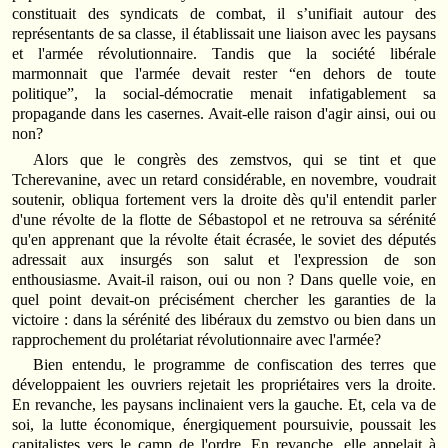
constituait des syndicats de combat, il s’unifiait autour des
représentants de sa classe, il établissait une liaison avec les paysans
et l'armée révolutionnaire. Tandis que la société libérale
marmonnait que l'armée devait rester “en dehors de toute
politique”, la social‑démocratie menait infatigablement sa
propagande dans les casernes. Avait‑elle raison d'agir ainsi, oui ou
non?
Alors que le congrès des zemstvos, qui se tint et que
Tcherevanine, avec un retard considérable, en novembre, voudrait
soutenir, obliqua fortement vers la droite dès qu'il entendit parler
d'une révolte de la flotte de Sébastopol et ne retrouva sa sérénité
qu'en apprenant que la révolte était écrasée, le soviet des députés
adressait aux insurgés son salut et l'expression de son
enthousiasme. Avait‑il raison, oui ou non ? Dans quelle voie, en
quel point devait-on précisément chercher les garanties de la
victoire : dans la sérénité des libéraux du zemstvo ou bien dans un
rapprochement du prolétariat révolutionnaire avec l'armée?
Bien entendu, le programme de confiscation des terres que
développaient les ouvriers rejetait les propriétaires vers la droite.
En revanche, les paysans inclinaient vers la gauche. Et, cela va de
soi, la lutte économique, énergiquement poursuivie, poussait les
capitalistes vers le camp de l'ordre. En revanche, elle appelait à