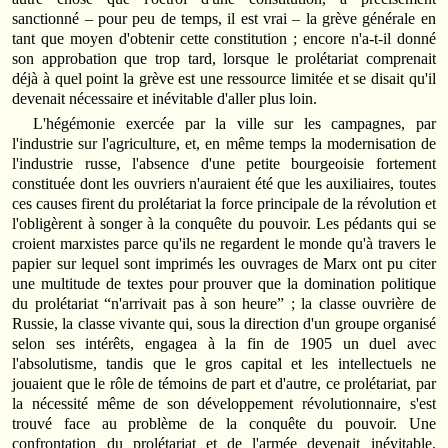
sanctionné – pour peu de temps, il est vrai – la grève générale en
tant que moyen d'obtenir cette constitution ; encore n'a‑t‑il donné
son approbation que trop tard, lorsque le prolétariat comprenait
déjà à quel point la grève est une ressource limitée et se disait qu'il
devenait nécessaire et inévitable d'aller plus loin.
L'hégémonie exercée par la ville sur les campagnes, par
l'industrie sur l'agriculture, et, en même temps la modernisation de
l'industrie russe, l'absence d'une petite bourgeoisie fortement
constituée dont les ouvriers n'auraient été que les auxiliaires, toutes
ces causes firent du prolétariat la force principale de la révolution et
l'obligèrent à songer à la conquête du pouvoir. Les pédants qui se
croient marxistes parce qu'ils ne regardent le monde qu'à travers le
papier sur lequel sont imprimés les ouvrages de Marx ont pu citer
une multitude de textes pour prouver que la domination politique
du prolétariat “n'arrivait pas à son heure” ; la classe ouvrière de
Russie, la classe vivante qui, sous la direction d'un groupe organisé
selon ses intérêts, engagea à la fin de 1905 un duel avec
l'absolutisme, tandis que le gros capital et les intellectuels ne
jouaient que le rôle de témoins de part et d'autre, ce prolétariat, par
la nécessité même de son développement révolutionnaire, s'est
trouvé face au problème de la conquête du pouvoir. Une
confrontation du prolétariat et de l'armée devenait inévitable.