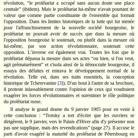
révolution, “le prolétariat a occupé sans aucun doute une place
centrale” (ibidem). Mais le prolétariat lui‑même n'avait pourtant de
valeur que comme partie constituante de l'ensemble qui formait
l'opposition. Dans les limites historiques de la lutte qui fut menée
pour l'affranchissement de la nouvelle société bourgeoise, le
prolétariat ne pouvait avoir de succès que dans la mesure où
l'opposition bourgeoise le soutenait, ou plutôt dans la mesure où
lui‑même, par son action révolutionnaire, soutenait cette
opposition. L’inverse est également vrai. Toutes les fois que le
prolétariat dépassa la mesure dans ses actes “ou bien, si l'on veut,
agit prématurément” et s'isola ainsi de la démocratie bourgeoise, il
essuya des défaites et entrava le développement normal de la
révolution. Telle est, dans ses traits essentiels, la conception
historique de Tcherevanine
[3]
). D'un bout à l'autre de sa brochure,
il proteste inlassablement contre l'opinion de ceux qui voudraient
exagérer les forces révolutionnaires et surestimer le rôle politique
du prolétariat russe.
Il analyse le grand drame du 9 janvier 1905 pour en venir à
cette conclusion : “Trotsky a tort d'écrire que les ouvriers se
dirigèrent, le 9 janvier, vers le Palais d'Hiver afin d'y présenter non
pas une supplique, mais des revendications” (page 27). Il accuse le
parti d'avoir exagéré la maturité du prolétariat de Pétersbourg en