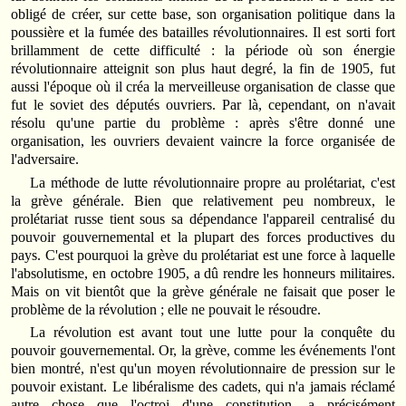
obligé de créer, sur cette base, son organisation politique dans la
poussière et la fumée des batailles révolutionnaires. Il est sorti fort
brillamment de cette difficulté : la période où son énergie
révolutionnaire atteignit son plus haut degré, la fin de 1905, fut
aussi l'époque où il créa la merveilleuse organisation de classe que
fut le soviet des députés ouvriers. Par là, cependant, on n'avait
résolu qu'une partie du problème : après s'être donné une
organisation, les ouvriers devaient vaincre la force organisée de
l'adversaire.
La méthode de lutte révolutionnaire propre au prolétariat, c'est
la grève générale. Bien que relativement peu nombreux, le
prolétariat russe tient sous sa dépendance l'appareil centralisé du
pouvoir gouvernemental et la plupart des forces productives du
pays. C'est pourquoi la grève du prolétariat est une force à laquelle
l'absolutisme, en octobre 1905, a dû rendre les honneurs militaires.
Mais on vit bientôt que la grève générale ne faisait que poser le
problème de la révolution ; elle ne pouvait le résoudre.
La révolution est avant tout une lutte pour la conquête du
pouvoir gouvernemental. Or, la grève, comme les événements l'ont
bien montré, n'est qu'un moyen révolutionnaire de pression sur le
pouvoir existant. Le libéralisme des cadets, qui n'a jamais réclamé
autre chose que l'octroi d'une constitution, a précisément