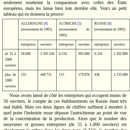
seulement soutienne la comparaison avec celles des États
européens, mais les laisse bien loin derrière elle. Voici un petit
tableau qui en donnera la preuve:
ALLEMAGNE
[4]
AUTRICHE
[5]
RUSSIE
[6]
(recensement de 1905)
(recensement de
(recensement de 1902)
1902)
entreprises
ouvriers
entreprises
ouvriers
entreprises
ouvriers
de 51 à
18.698
2.595.536
6.334
993.000
6.334
1.202.800
1000
ouvriers
plus de
255
448.731
115
179.876
458
1.155.000
1000
ouvriers
Nous avons laissé de côté les entreprises qui occupent moins de
50 ouvriers, le compte de ces établissements en Russie étant très
mal établi. Mais ces deux lignes de chiffres suffisent à montrer à
quel point l'industrie russe dépasse l'autrichienne au point de vue
de la concentration de la production. Alors que le nombre des
moyennes et grosses entreprises (de 51 à 1.000 ouvriers) est