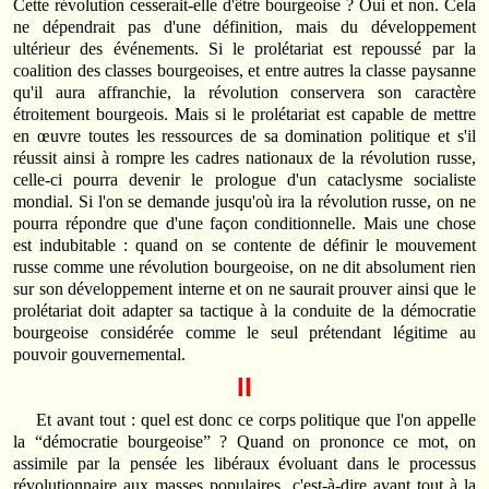
Cette révolution cesserait‑elle d'être bourgeoise ? Oui et non. Cela
ne dépendrait pas d'une définition, mais du développement
ultérieur des événements. Si le prolétariat est repoussé par la
coalition des classes bourgeoises, et entre autres la classe paysanne
qu'il aura affranchie, la révolution conservera son caractère
étroitement bourgeois. Mais si le prolétariat est capable de mettre
en œuvre toutes les ressources de sa domination politique et s'il
réussit ainsi à rompre les cadres nationaux de la révolution russe,
celle‑ci pourra devenir le prologue d'un cataclysme socialiste
mondial. Si l'on se demande jusqu'où ira la révolution russe, on ne
pourra répondre que d'une façon conditionnelle. Mais une chose
est indubitable : quand on se contente de définir le mouvement
russe comme une révolution bourgeoise, on ne dit absolument rien
sur son développement interne et on ne saurait prouver ainsi que le
prolétariat doit adapter sa tactique à la conduite de la démocratie
bourgeoise considérée comme le seul prétendant légitime au
pouvoir gouvernemental.
II
Et avant tout : quel est donc ce corps politique que l'on appelle
la “démocratie bourgeoise” ? Quand on prononce ce mot, on
assimile par la pensée les libéraux évoluant dans le processus
révolutionnaire aux masses populaires, c'est‑à-dire avant tout à la