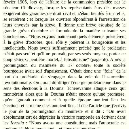
février 1905, lors de l'affaire de la commission présidée par le
sénateur Chidlovsky, lorsque les représentants élus des masses
exigèrent des garanties de droit civil et, s'étant heurtés à un refus,
se retirèrent ; et lorsque les ouvriers répondirent à l'arrestation de
leurs envoyés par la grève. Il donne une brève esquisse de la
grande grève d'octobre et formule de la manière suivante ses
conclusions : “Nous voyons maintenant quels éléments présidèrent
à la grève d'octobre, quel rôle y jouèrent la bourgeoisie et les
intellectuels. Nous avons suffisamment précisé que le prolétariat
n'était pas seul et qu'il ne pouvait, par ses seuls moyens, porter ce
coup sérieux, peut‑être mortel, à l'absolutisme” (page 56). Après la
promulgation du manifeste du 17 octobre, toute la société
bourgeoise avait soif d'apaisement. C'était donc une “folie” de la
part du prolétariat de s'engager dans la voie de l'insurrection
révolutionnaire. On aurait dû diriger l'énergie prolétarienne dans le
sens des élections à la Douma. Tcherevanine attaque ceux qui
montrèrent alors que la Douma n'était encore qu'une promesse,
qu'on ignorait comment et à quelle époque auraient lieu les
élections et si même elles auraient lieu. Il cite l'article que j'écrivis
le jour de la promulgation du manifeste et il dit : “On avait
absolument tort de déprécier la victoire remportée en écrivant dans
les
Izvestia
: “Nous avons une constitution, mais l'autocratie est
toujours là. Nous avons tout... et nous n'avons rien. ”