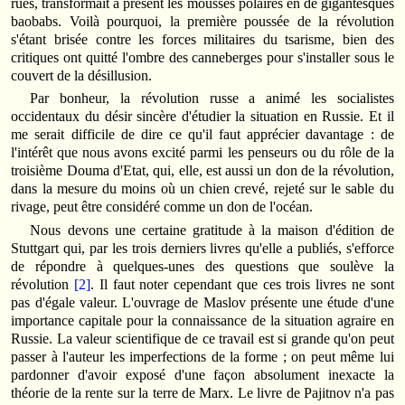
rues, transformait à présent les mousses polaires en de gigantesques
baobabs. Voilà pourquoi, la première poussée de la révolution
s'étant brisée contre les forces militaires du tsarisme, bien des
critiques ont quitté l'ombre des canneberges pour s'installer sous le
couvert de la désillusion.
Par bonheur, la révolution russe a animé les socialistes
occidentaux du désir sincère d'étudier la situation en Russie. Et il
me serait difficile de dire ce qu'il faut apprécier davantage : de
l'intérêt que nous avons excité parmi les penseurs ou du rôle de la
troisième Douma d'Etat, qui, elle, est aussi un don de la révolution,
dans la mesure du moins où un chien crevé, rejeté sur le sable du
rivage, peut être considéré comme un don de l'océan.
Nous devons une certaine gratitude à la maison d'édition de
Stuttgart qui, par les trois derniers livres qu'elle a publiés, s'efforce
de répondre à quelques‑unes des questions que soulève la
révolution
[2]
. Il faut noter cependant que ces trois livres ne sont
pas d'égale valeur. L'ouvrage de Maslov présente une étude d'une
importance capitale pour la connaissance de la situation agraire en
Russie. La valeur scientifique de ce travail est si grande qu'on peut
passer à l'auteur les imperfections de la forme ; on peut même lui
pardonner d'avoir exposé d'une façon absolument inexacte la
théorie de la rente sur la terre de Marx. Le livre de Pajitnov n'a pas