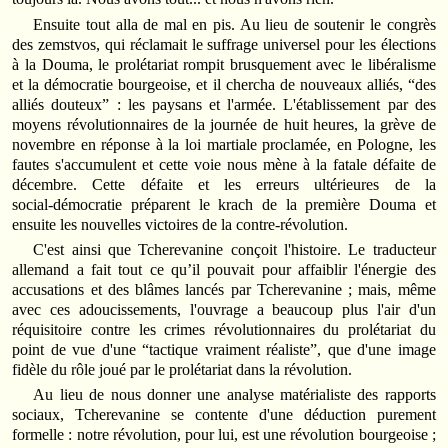
Ensuite tout alla de mal en pis. Au lieu de soutenir le congrès
des zemstvos, qui réclamait le suffrage universel pour les élections
à la Douma, le prolétariat rompit brusquement avec le libéralisme
et la démocratie bourgeoise, et il chercha de nouveaux alliés, “des
alliés douteux” : les paysans et l'armée. L'établissement par des
moyens révolutionnaires de la journée de huit heures, la grève de
novembre en réponse à la loi martiale proclamée, en Pologne, les
fautes s'accumulent et cette voie nous mène à la fatale défaite de
décembre. Cette défaite et les erreurs ultérieures de la
social‑démocratie préparent le krach de la première Douma et
ensuite les nouvelles victoires de la contre‑révolution.
C'est ainsi que Tcherevanine conçoit l'histoire. Le traducteur
allemand a fait tout ce qu’il pouvait pour affaiblir l'énergie des
accusations et des blâmes lancés par Tcherevanine ; mais, même
avec ces adoucissements, l'ouvrage a beaucoup plus l'air d'un
réquisitoire contre les crimes révolutionnaires du prolétariat du
point de vue d'une “tactique vraiment réaliste”, que d'une image
fidèle du rôle joué par le prolétariat dans la révolution.
Au lieu de nous donner une analyse matérialiste des rapports
sociaux, Tcherevanine se contente d'une déduction purement
formelle : notre révolution, pour lui, est une révolution bourgeoise ;