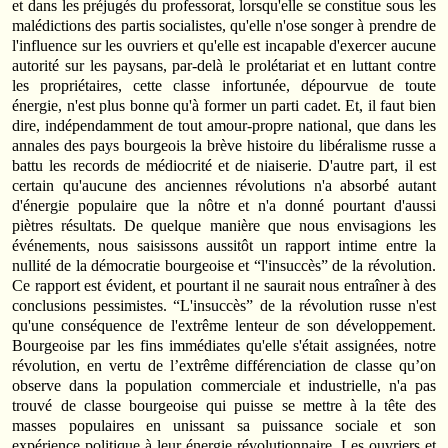
et dans les préjugés du professorat, lorsqu'elle se constitue sous les
malédictions des partis socialistes, qu'elle n'ose songer à prendre de
l'influence sur les ouvriers et qu'elle est incapable d'exercer aucune
autorité sur les paysans, par‑delà le prolétariat et en luttant contre
les propriétaires, cette classe infortunée, dépourvue de toute
énergie, n'est plus bonne qu'à former un parti cadet. Et, il faut bien
dire, indépendamment de tout amour‑propre national, que dans les
annales des pays bourgeois la brève histoire du libéralisme russe a
battu les records de médiocrité et de niaiserie. D'autre part, il est
certain qu'aucune des anciennes révolutions n'a absorbé autant
d'énergie populaire que la nôtre et n'a donné pourtant d'aussi
piètres résultats. De quelque manière que nous envisagions les
événements, nous saisissons aussitôt un rapport intime entre la
nullité de la démocratie bourgeoise et “l'insuccès” de la révolution.
Ce rapport est évident, et pourtant il ne saurait nous entraîner à des
conclusions pessimistes. “L'insuccès” de la révolution russe n'est
qu'une conséquence de l'extrême lenteur de son développement.
Bourgeoise par les fins immédiates qu'elle s'était assignées, notre
révolution, en vertu de l’extrême différenciation de classe qu’on
observe dans la population commerciale et industrielle, n'a pas
trouvé de classe bourgeoise qui puisse se mettre à la tête des
masses populaires en unissant sa puissance sociale et son
expérience politique à leur énergie révolutionnaire. Les ouvriers et