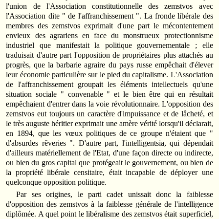
l'union de l'Association constitutionnelle des zemstvos avec
l'Association dite " de l'affranchissement ". La fronde libérale des
membres des zemstvos exprimait d'une part le mécontentement
envieux des agrariens en face du monstrueux protectionnisme
industriel que manifestait la politique gouvernementale ; elle
traduisait d'autre part l'opposition de propriétaires plus attachés au
progrès, que la barbarie agraire du pays russe empêchait d'élever
leur économie particulière sur le pied du capitalisme. L'Association
de l'affranchissement groupait les éléments intellectuels qu'une
situation sociale " convenable " et le bien être qui en résultait
empêchaient d'entrer dans la voie révolutionnaire. L'opposition des
zemstvos eut toujours un caractère d'impuissance et de lâcheté, et
le très auguste héritier exprimait une amère vérité lorsqu'il déclarait,
en 1894, que les vœux politiques de ce groupe n'étaient que "
d'absurdes rêveries ". D'autre part, l'intelligentsia, qui dépendait
d'ailleurs matériellement de l'Etat, d'une façon directe ou indirecte,
ou bien du gros capital que protégeait le gouvernement, ou bien de
la propriété libérale censitaire, était incapable de déployer une
quelconque opposition politique.
Par ses origines, le parti cadet unissait donc la faiblesse
d'opposition des zemstvos à la faiblesse générale de l'intelligence
diplômée. A quel point le libéralisme des zemstvos était superficiel,