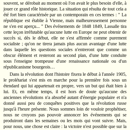
souvent, se dérobait au moment où l'on avait le plus besoin d'elle, à
jouer ce grand rôle historique. La situation qui résulta de tout cela a
été fort bien caractérisée par un contemporain en ces termes : " La
république est établie à Vienne, mais malheureusement personne
ne s'en est aperçu... " Des événements de 1848 1849, Lassalle tira
cette leçon irréfutable qu'aucune lutte en Europe ne peut obtenir de
succès si, dès le début, elle ne s'est affirmée comme purement
socialiste ; qu'on ne tirera jamais plus aucun avantage d'une lutte
dans laquelle les questions sociales n'entreront que comme un
obscur élément et resteront au second plan, d'une lutte conduite
sous l'enseigne trompeuse d'une renaissance nationale ou d'un
républicanisme bourgeois…
Dans la révolution dont l'histoire fixera le début à l'année 1905,
le prolétariat s'est mis en marche pour la première fois sous un
étendard qui lui appartenait en propre, vers un but qui était bien à
lui. Et, en même temps, il est hors de doute qu'aucune des
anciennes révolutions n'a absorbé autant d'énergie populaire et n'a
donné aussi peu de conquêtes positives que la révolution russe
jusqu'à l'heure présente. Nous sommes loin de vouloir prophétiser,
nous ne croyons pas pouvoir annoncer les événements qui se
produiront dans les semaines ou les mois qui vont suivre. Mais,
pour nous, une chose est claire : la victoire n'est possible que sur la