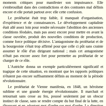
moments critiques pour manifester son impuissance. Elle
s'embrouillait dans des contradictions et des contrastes mal définis
encore et elle portait partout avec elle cette confusion.
Le prolétariat était trop faible, il manquait d'organisation,
d'expérience et de connaissances. Le développement capitaliste
était allé assez loin pour rendre nécessaire l'abolition des anciennes
conditions féodales, mais pas assez encore pour mettre en avant la
classe ouvrière, produit des nouvelles conditions de production,
comme force politique décisive. L'antagonisme du prolétariat et de
la bourgeoisie s'était trop affirmé pour que celle ci pût sans crainte
assumer le rôle d'un dirigeant national ; mais cet antagonisme
n'était pas encore assez fort pour permettre au prolétariat de se
charger de ce rôle.
L'Autriche donna un exemple particulièrement significatif et
tragique de cette situation, en montrant que les rapports politiques
n'étaient pas encore suffisamment définis au moment de la période
révolutionnaire.
Le prolétariat de Vienne manifesta, en 1848, un héroïsme
sublime et une grande énergie révolutionnaire. Il marchait et
retournait sans cesse au feu, poussé seulement par un obscur
instinct de classe, sans se rendre compte du but final de la lutte, en
tâtonnant et en adoptant mot d'ordre sur mot d'ordre. La direction