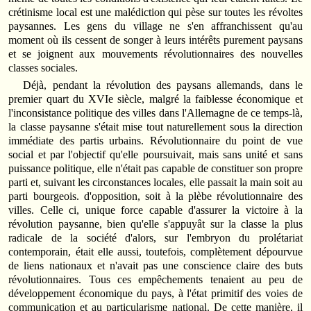
crétinisme local est une malédiction qui pèse sur toutes les révoltes
paysannes. Les gens du village ne s'en affranchissent qu'au
moment où ils cessent de songer à leurs intérêts purement paysans
et se joignent aux mouvements révolutionnaires des nouvelles
classes sociales.
Déjà, pendant la révolution des paysans allemands, dans le
premier quart du XVIe siècle, malgré la faiblesse économique et
l'inconsistance politique des villes dans l'Allemagne de ce temps-là,
la classe paysanne s'était mise tout naturellement sous la direction
immédiate des partis urbains. Révolutionnaire du point de vue
social et par l'objectif qu'elle poursuivait, mais sans unité et sans
puissance politique, elle n'était pas capable de constituer son propre
parti et, suivant les circonstances locales, elle passait la main soit au
parti bourgeois. d'opposition, soit à la plèbe révolutionnaire des
villes. Celle ci, unique force capable d'assurer la victoire à la
révolution paysanne, bien qu'elle s'appuyât sur la classe la plus
radicale de la société d'alors, sur l'embryon du prolétariat
contemporain, était elle aussi, toutefois, complètement dépourvue
de liens nationaux et n'avait pas une conscience claire des buts
révolutionnaires. Tous ces empêchements tenaient au peu de
développement économique du pays, à l'état primitif des voies de
communication et au particularisme national. De cette manière, il