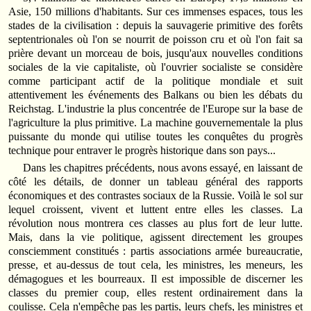
Asie, 150 millions d'habitants. Sur ces immenses espaces, tous les
stades de la civilisation : depuis la sauvagerie primitive des forêts
septentrionales où l'on se nourrit de poisson cru et où l'on fait sa
prière devant un morceau de bois, jusqu'aux nouvelles conditions
sociales de la vie capitaliste, où l'ouvrier socialiste se considère
comme participant actif de la politique mondiale et suit
attentivement les événements des Balkans ou bien les débats du
Reichstag. L'industrie la plus concentrée de l'Europe sur la base de
l'agriculture la plus primitive. La machine gouvernementale la plus
puissante du monde qui utilise toutes les conquêtes du progrès
technique pour entraver le progrès historique dans son pays...
Dans les chapitres précédents, nous avons essayé, en laissant de
côté les détails, de donner un tableau général des rapports
économiques et des contrastes sociaux de la Russie. Voilà le sol sur
lequel croissent, vivent et luttent entre elles les classes. La
révolution nous montrera ces classes au plus fort de leur lutte.
Mais, dans la vie politique, agissent directement les groupes
consciemment constitués : partis associations armée bureaucratie,
presse, et au-dessus de tout cela, les ministres, les meneurs, les
démagogues et les bourreaux. Il est impossible de discerner les
classes du premier coup, elles restent ordinairement dans la
coulisse. Cela n'empêche pas les partis, leurs chefs, les ministres et