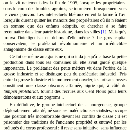
on le vit nettement dès la fin de 1905, lorsque les propriétaires,
sous le coup des troubles agraires, se tournèrent brusquement vers
le vieux pouvoir. Les intellectuels libéraux eurent la larme à l'œil
lorsqu'ils durent quitter les manoirs des propriétaires où ils n'étaient
en somme que des enfants adoptifs, et chercher à se faire
reconnaître dans leur patrie historique, dans les villes
[1]
. Mais qu'y
trouva l'intelligentsia en dehors d'elle même ? Le gros capital
conservateur, le prolétariat révolutionnaire et un irréductible
antagonisme de classe entre eux.
Ce fut ce même antagonisme qui scinda jusqu'à la base la petite
production dans tous les domaines où elle avait gardé quelque
importance. Le prolétariat des petits métiers vit dans l'orbite de la
grosse industrie et se distingue peu du prolétariat industriel. Pris
entre la grosse industrie et le mouvement ouvrier, les artisans russes
constituent une classe obscure, affamée, aigrie qui, à côté du
lumpen-proletariat
, fournit des recrues aux Cent Noirs pour leurs
démonstrations et aux pogroms...
En définitive, le groupe intellectuel de la bourgeoisie, groupe
déplorablement attardé, né sous les malédictions socialistes, occupe
une position très inconfortable devant les conflits de classe ; il est
prisonnier des traditions de l'ancienne propriété et entravé par les
préjugés du corps professoral ; il reste sans initiative, sans influence