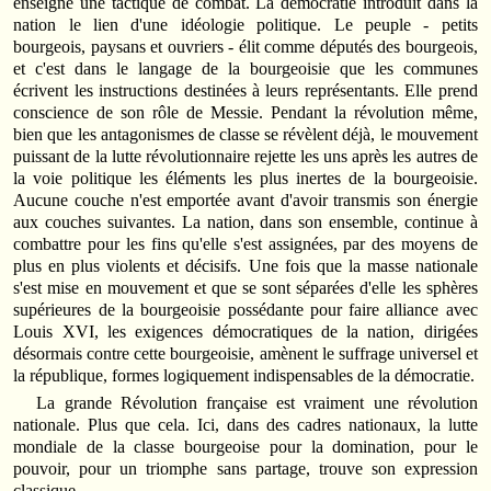
enseigne une tactique de combat. La démocratie introduit dans la
nation le lien d'une idéologie politique. Le peuple - petits
bourgeois, paysans et ouvriers - élit comme députés des bourgeois,
et c'est dans le langage de la bourgeoisie que les communes
écrivent les instructions destinées à leurs représentants. Elle prend
conscience de son rôle de Messie. Pendant la révolution même,
bien que les antagonismes de classe se révèlent déjà, le mouvement
puissant de la lutte révolutionnaire rejette les uns après les autres de
la voie politique les éléments les plus inertes de la bourgeoisie.
Aucune couche n'est emportée avant d'avoir transmis son énergie
aux couches suivantes. La nation, dans son ensemble, continue à
combattre pour les fins qu'elle s'est assignées, par des moyens de
plus en plus violents et décisifs. Une fois que la masse nationale
s'est mise en mouvement et que se sont séparées d'elle les sphères
supérieures de la bourgeoisie possédante pour faire alliance avec
Louis XVI, les exigences démocratiques de la nation, dirigées
désormais contre cette bourgeoisie, amènent le suffrage universel et
la république, formes logiquement indispensables de la démocratie.
La grande Révolution française est vraiment une révolution
nationale. Plus que cela. Ici, dans des cadres nationaux, la lutte
mondiale de la classe bourgeoise pour la domination, pour le
pouvoir, pour un triomphe sans partage, trouve son expression
classique.