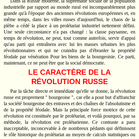
Dans la Russie moderne, la suprématie sociale de la population
industrielle par rapport au monde rural est incomparablement plus
grande qu'à l'époque des anciennes révolutions européennes et, en
même temps, dans les villes russes d'aujourd'hui, le chaos de la
plèbe a cédé la place à un prolétariat industriel nettement défini.
Une seule circonstance n'a pas changé : la classe paysanne, en
temps de révolution, ne peut, tout comme autrefois, servir d'appui
qu'au parti qui entraînera avec lui les masses urbaines les plus
révolutionnaires et qui ne craindra pas d'ébranler la propriété
féodale par vénération Pour les biens de la bourgeoisie. Ce parti,
maintenant, ce ne peut être que la social démocratie.
LE CARACTÈRE DE LA
RÉVOLUTION RUSSE
Par la tâche directe et immédiate qu'elle se donne, la révolution
russe est proprement " bourgeoise ", car elle a pour but d'affranchir
la société bourgeoise des entraves et des chaînes de l'absolutisme et
de la propriété féodale. Mais la principale force motrice de cette
révolution est constituée par le prolétariat, et voilà pourquoi, par sa
méthode, la révolution est prolétarienne. Ce contraste a paru
inacceptable, inconcevable à de nombreux pédants qui définissent
le rôle historique du prolétariat au moyen de calculs statistiques ou