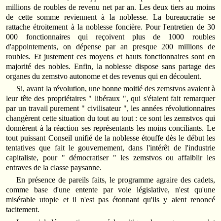
millions de roubles de revenu net par an. Les deux tiers au moins
de cette somme reviennent à la noblesse. La bureaucratie se
rattache étroitement à la noblesse foncière. Pour l'entretien de 30
000 fonctionnaires qui reçoivent plus de 1000 roubles
d'appointements, on dépense par an presque 200 millions de
roubles. Et justement ces moyens et hauts fonctionnaires sont en
majorité des nobles. Enfin, la noblesse dispose sans partage des
organes du zemstvo autonome et des revenus qui en découlent.
Si, avant la révolution, une bonne moitié des zemstvos avaient à
leur tête des propriétaires " libéraux ", qui s'étaient fait remarquer
par un travail purement " civilisateur ", les années révolutionnaires
changèrent cette situation du tout au tout : ce sont les zemstvos qui
donnèrent à la réaction ses représentants les moins conciliants. Le
tout puissant Conseil unifié de la noblesse étouffe dès le début les
tentatives que fait le gouvernement, dans l'intérêt de l'industrie
capitaliste, pour " démocratiser " les zemstvos ou affaiblir les
entraves de la classe paysanne.
En présence de pareils faits, le programme agraire des cadets,
comme base d'une entente par voie législative, n'est qu'une
misérable utopie et il n'est pas étonnant qu'ils y aient renoncé
tacitement.