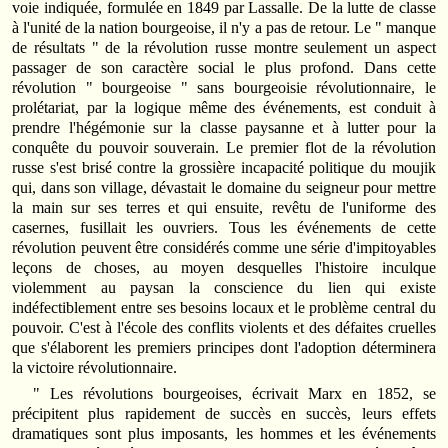
voie indiquée, formulée en 1849 par Lassalle. De la lutte de classe
à l'unité de la nation bourgeoise, il n'y a pas de retour. Le " manque
de résultats " de la révolution russe montre seulement un aspect
passager de son caractère social le plus profond. Dans cette
révolution " bourgeoise " sans bourgeoisie révolutionnaire, le
prolétariat, par la logique même des événements, est conduit à
prendre l'hégémonie sur la classe paysanne et à lutter pour la
conquête du pouvoir souverain. Le premier flot de la révolution
russe s'est brisé contre la grossière incapacité politique du moujik
qui, dans son village, dévastait le domaine du seigneur pour mettre
la main sur ses terres et qui ensuite, revêtu de l'uniforme des
casernes, fusillait les ouvriers. Tous les événements de cette
révolution peuvent être considérés comme une série d'impitoyables
leçons de choses, au moyen desquelles l'histoire inculque
violemment au paysan la conscience du lien qui existe
indéfectiblement entre ses besoins locaux et le problème central du
pouvoir. C'est à l'école des conflits violents et des défaites cruelles
que s'élaborent les premiers principes dont l'adoption déterminera
la victoire révolutionnaire.
" Les révolutions bourgeoises, écrivait Marx en 1852, se
précipitent plus rapidement de succès en succès, leurs effets
dramatiques sont plus imposants, les hommes et les événements