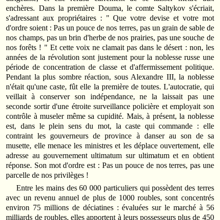
enchères. Dans la première Douma, le comte Saltykov s'écriait,
s'adressant aux propriétaires : " Que votre devise et votre mot
d'ordre soient : Pas un pouce de nos terres, pas un grain de sable de
nos champs, pas un brin d'herbe de nos prairies, pas une souche de
nos forêts ! " Et cette voix ne clamait pas dans le désert : non, les
années de la révolution sont justement pour la noblesse russe une
période de concentration de classe et d'affermissement politique.
Pendant la plus sombre réaction, sous Alexandre III, la noblesse
n'était qu'une caste, fût elle la première de toutes. L'autocratie, qui
veillait à conserver son indépendance, ne la laissait pas une
seconde sortir d'une étroite surveillance policière et employait son
contrôle à museler même sa cupidité. Mais, à présent, la noblesse
est, dans le plein sens du mot, la caste qui commande : elle
contraint les gouverneurs de province à danser au son de sa
musette, elle menace les ministres et les déplace ouvertement, elle
adresse au gouvernement ultimatum sur ultimatum et en obtient
réponse. Son mot d'ordre est : Pas un pouce de nos terres, pas une
parcelle de nos privilèges !
Entre les mains des 60 000 particuliers qui possèdent des terres
avec un revenu annuel de plus de 1000 roubles, sont concentrés
environ 75 millions de déciatines : évaluées sur le marché à 56
milliards de roubles, elles apportent à leurs possesseurs plus de 450