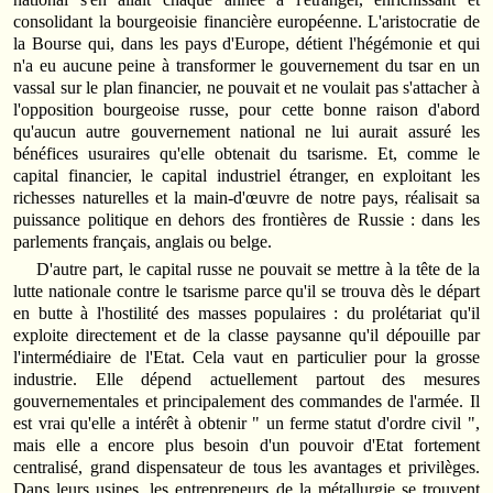
consolidant la bourgeoisie financière européenne. L'aristocratie de
la Bourse qui, dans les pays d'Europe, détient l'hégémonie et qui
n'a eu aucune peine à transformer le gouvernement du tsar en un
vassal sur le plan financier, ne pouvait et ne voulait pas s'attacher à
l'opposition bourgeoise russe, pour cette bonne raison d'abord
qu'aucun autre gouvernement national ne lui aurait assuré les
bénéfices usuraires qu'elle obtenait du tsarisme. Et, comme le
capital financier, le capital industriel étranger, en exploitant les
richesses naturelles et la main-d'œuvre de notre pays, réalisait sa
puissance politique en dehors des frontières de Russie : dans les
parlements français, anglais ou belge.
D'autre part, le capital russe ne pouvait se mettre à la tête de la
lutte nationale contre le tsarisme parce qu'il se trouva dès le départ
en butte à l'hostilité des masses populaires : du prolétariat qu'il
exploite directement et de la classe paysanne qu'il dépouille par
l'intermédiaire de l'Etat. Cela vaut en particulier pour la grosse
industrie. Elle dépend actuellement partout des mesures
gouvernementales et principalement des commandes de l'armée. Il
est vrai qu'elle a intérêt à obtenir " un ferme statut d'ordre civil ",
mais elle a encore plus besoin d'un pouvoir d'Etat fortement
centralisé, grand dispensateur de tous les avantages et privilèges.
Dans leurs usines, les entrepreneurs de la métallurgie se trouvent