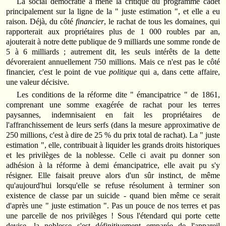
La social démocratie a mené la critique du programme cadet
principalement sur la ligne de la " juste estimation ", et elle a eu
raison. Déjà, du côté
financier
, le rachat de tous les domaines, qui
rapporterait aux propriétaires plus de 1 000 roubles par an,
ajouterait à notre dette publique de 9 milliards une somme ronde de
5 à 6 milliards ; autrement dit, les seuls intérêts de la dette
dévoreraient annuellement 750 millions. Mais ce n'est pas le côté
financier, c'est le point de vue
politique
qui a, dans cette affaire,
une valeur décisive.
Les conditions de la réforme dite " émancipatrice " de 1861,
comprenant une somme exagérée de rachat pour les terres
paysannes, indemnisaient en fait les propriétaires de
l'affranchissement de leurs serfs (dans la mesure approximative de
250 millions, c'est à dire de 25 % du prix total de rachat). La " juste
estimation ", elle, contribuait à liquider les grands droits historiques
et les privilèges de la noblesse. Celle ci avait pu donner son
adhésion à la réforme à demi émancipatrice, elle avait pu s'y
résigner. Elle faisait preuve alors d'un sûr instinct, de même
qu'aujourd'hui lorsqu'elle se refuse résolument à terminer son
existence de classe par un suicide - quand bien même ce serait
d'après une " juste estimation ". Pas un pouce de nos terres et pas
une parcelle de nos privilèges ! Sous l'étendard qui porte cette
devise, la noblesse s'est définitivement emparée de l'appareil