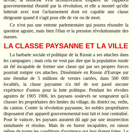
gouvernemental ébranlé par la révolution, et elle a montré qu'elle
lutterait avec tout l'acharnement dont est capable une classe
dirigeante quand il s'agit pour elle de vie ou de mort.
Ce n'est pas une entente parlementaire qui pourra résoudre la
question agraire, mais bien l'élan et la pression révolutionnaire des
masses.
LA CLASSE PAYSANNE ET LA VILLE
La barbarie sociale et politique de la Russie a ses attaches dans
les campagnes ; mais cela ne veut pas dire que la population rurale
ait été incapable de former une classe qui par ses propres forces
pourrait rompre ces attaches. Disséminée en Russie d'Europe sur
une étendue de 5 millions de verstes carrées, dans 500 000
localités, la classe paysanne n'a tiré de son passé aucune
expérience d'union pour la lutte politique. Pendant les révoltes
agraires de 1905 1906, les paysans soulevés ne songeaient qu'à
chasser les propriétaires des limites du village, du district ou, enfin,
du canton. Contre la révolution paysanne, les nobles propriétaires
disposaient d'un appareil gouvernemental tout fait et tout centralisé.
Pour le vaincre, les paysans auraient dû agir par une insurrection
simultanée et résolue. Mais ils en furent incapables, en raison
même de toutes les conditions d'existence qui leur étaient faites. Le