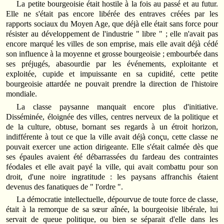
La petite bourgeoisie était hostile à la fois au passé et au futur.
Elle ne s'était pas encore libérée des entraves créées par les
rapports sociaux du Moyen Age, que déjà elle était sans force pour
résister au développement de l'industrie " libre " ; elle n'avait pas
encore marqué les villes de son emprise, mais elle avait déjà cédé
son influence à la moyenne et grosse bourgeoisie ; embourbée dans
ses préjugés, abasourdie par les événements, exploitante et
exploitée, cupide et impuissante en sa cupidité, cette petite
bourgeoisie attardée ne pouvait prendre la direction de l'histoire
mondiale.
La classe paysanne manquait encore plus d'initiative.
Disséminée, éloignée des villes, centres nerveux de la politique et
de la culture, obtuse, bornant ses regards à un étroit horizon,
indifférente à tout ce que la ville avait déjà conçu, cette classe ne
pouvait exercer une action dirigeante. Elle s'était calmée dès que
ses épaules avaient été débarrassées du fardeau des contraintes
féodales et elle avait payé la ville, qui avait combattu pour son
droit, d'une noire ingratitude : les paysans affranchis étaient
devenus des fanatiques de " l'ordre ".
La démocratie intellectuelle, dépourvue de toute force de classe,
était à la remorque de sa sœur aînée, la bourgeoisie libérale, lui
servait de queue politique, ou bien se séparait d'elle dans les