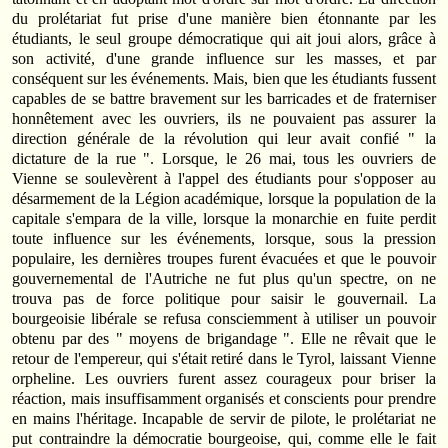
du prolétariat fut prise d'une manière bien étonnante par les
étudiants, le seul groupe démocratique qui ait joui alors, grâce à
son activité, d'une grande influence sur les masses, et par
conséquent sur les événements. Mais, bien que les étudiants fussent
capables de se battre bravement sur les barricades et de fraterniser
honnêtement avec les ouvriers, ils ne pouvaient pas assurer la
direction générale de la révolution qui leur avait confié " la
dictature de la rue ". Lorsque, le 26 mai, tous les ouvriers de
Vienne se soulevèrent à l'appel des étudiants pour s'opposer au
désarmement de la Légion académique, lorsque la population de la
capitale s'empara de la ville, lorsque la monarchie en fuite perdit
toute influence sur les événements, lorsque, sous la pression
populaire, les dernières troupes furent évacuées et que le pouvoir
gouvernemental de l'Autriche ne fut plus qu'un spectre, on ne
trouva pas de force politique pour saisir le gouvernail. La
bourgeoisie libérale se refusa consciemment à utiliser un pouvoir
obtenu par des " moyens de brigandage ". Elle ne rêvait que le
retour de l'empereur, qui s'était retiré dans le Tyrol, laissant Vienne
orpheline. Les ouvriers furent assez courageux pour briser la
réaction, mais insuffisamment organisés et conscients pour prendre
en mains l'héritage. Incapable de servir de pilote, le prolétariat ne
put contraindre la démocratie bourgeoise, qui, comme elle le fait