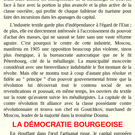
face à face avec la portion la plus avancée et la plus active de la
classe ouvrière, qui profite de chaque faiblesse du tsarisme pour
faire des incursions dans les apanages du capital.
L'industrie textile garde plus d'indépendance à l'égard de l'Etat ;
de plus, elle est directement intéressée à l'accroissement du pouvoir
d'achat des masses, qui ne saurait se faire sans une vaste réforme
agraire. C'est pourquoi le centre de cette industrie, Moscou,
manifesta en 1905 une opposition beaucoup plus violente, sinon
plus énergique, à la bureaucratie autocratique que ne le fit
Pétersbourg, cité de la métallurgie. La municipalité moscovite
considérait avec une bienveillance indubitable le flot montant de la
révolte. Mais elle se montra tout à coup d'autant plus résolue et
fidèle au " principe " d'un pouvoir gouvernemental ferme que la
révolution lui découvrait tout le contenu social de ses
revendications et poussait, en même temps, les ouvriers du textile
sur la route qu'avaient suivie les métallurgistes. La capitale de la
contre révolution fit alliance avec la classe possédante contre
révolutionnaire et trouva son chef en Goutchkov, marchand de
Moscou, leader de la majorité dans la troisième Douma.
LA DÉMOCRATIE BOURGEOISE
En étouffant dans l'œuf l'artisanat russe, le capital européen