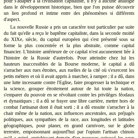
pour s'adapter à la civilisation capitaliste, il n'y a aucune analogie
dans le développement historique, bien que l'on puisse découvrir
un lien profond et intime entre des phénomènes si différents
d'aspect.
La nouvelle Russie a pris un caractère tout particulier par suite
du fait qu'elle a reçu le baptême capitaliste, dans la seconde moitié
du XIXe, siècle, du capital européen qui s'est présenté sous sa
forme la plus concentrée et la plus abstraite, comme capital
financier. L'histoire antérieure de ce capital n'est aucunement liée à
l'histoire de la Russie d'autrefois. Pour atteindre chez lui les
hauteurs inaccessibles de la Bourse moderne, le capital a dû
s'arracher aux rues étroites, aux ruelles de la cité où s'exercent les
petits métiers et où il avait appris à marcher, à ramper ; il a dû, dans
une lutte incessante contre l'Eglise, faire progresser la technique et
la science, grouper étroitement autour de lui toute la nation,
s'emparer du pouvoir en se révoltant contre les privilèges féodaux
et dynastiques ; il a dû se frayer une libre carrière, mettre hors de
combat l'artisanat dont il était sorti ; il a dû ensuite s'arracher à la
chair même de la nation, aux influences ancestrales, aux préjugés
politiques, aux sympathies de la race, aux longitudes et latitudes
géographiques, pour planer, en grand carnivore, sur le globe
terrestre, empoisonnant aujourd'hui par l'opium l'artisan chinois
qu'il a ruiné, enrichissant demain d'un nouveau cuirassé les eaux