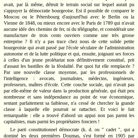
avait, par là même, détruit le terrain social sur lequel aurait pu
s'appuyer la démocratie bourgeoise. Est il possible de comparer le
Moscou ou le Pétersbourg d'aujourd'hui avec le Berlin ou la
Vienne de 1848, ou mieux encore avec le Paris de 1789 qui n'avait
aucune idée des chemins de fer, ni du télégraphe, et considérait une
manufacture de trois cents ouvriers comme une très grosse
entreprise ? Il n'y a pas trace chez nous de cette solide petite
bourgeoisie qui avait passé par l'école séculaire de l'administration
autonome et de la lutte politique et qui, ensuite, joignant ses forces
à celles d'un jeune prolétariat non définitivement constitué, prit
d'assaut les bastilles de la féodalité. Par quoi fut elle remplacée ?
Par une nouvelle classe moyenne, par les professionnels de
l'intelligence : avocats, journalistes, médecins, ingénieurs,
professeurs, maîtres d'école. Cette couche sociale, qui n'avait pas
par elle-même de valeur dans la production générale, qui était peu
nombreuse et sans indépendance au point de vue économique,
sentant parfaitement sa faiblesse, n'a cessé de chercher la grande
classe à laquelle elle pourrait se rattacher. Et voici le fait
remarquable : elle a trouvé d'abord un appui non pas parmi les
capitalistes, mais parmi les propriétaires fonciers !
Le parti constitutionnel démocrate (k. d. ou " cadet ", qui a
dominé les deux premières Doumas, s'est formé en 1905 par