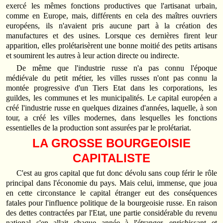
exercé les mêmes fonctions productives que l'artisanat urbain,
comme en Europe, mais, différents en cela des maîtres ouvriers
européens, ils n'avaient pris aucune part à la création des
manufactures et des usines. Lorsque ces dernières firent leur
apparition, elles prolétarisèrent une bonne moitié des petits artisans
et soumirent les autres à leur action directe ou indirecte.
De même que l'industrie russe n'a pas connu l'époque
médiévale du petit métier, les villes russes n'ont pas connu la
montée progressive d'un Tiers Etat dans les corporations, les
guildes, les communes et les municipalités. Le capital européen a
créé l'industrie russe en quelques dizaines d'années, laquelle, à son
tour, a créé les villes modernes, dans lesquelles les fonctions
essentielles de la production sont assurées par le prolétariat.
LA GROSSE BOURGEOISIE
CAPITALISTE
C'est au gros capital que fut donc dévolu sans coup férir le rôle
principal dans l'économie du pays. Mais celui, immense, que joua
en cette circonstance le capital étranger eut des conséquences
fatales pour l'influence politique de la bourgeoisie russe. En raison
des dettes contractées par l'Etat, une partie considérable du revenu
national s'en allait chaque année à l'étranger, enrichissant et