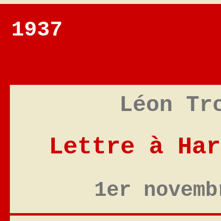
1937
Léon Tr
Lettre à Har
1er novemb