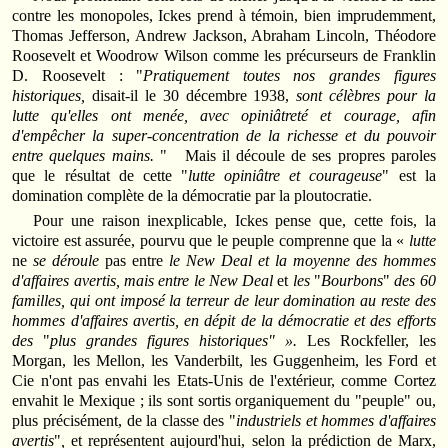
contre les monopoles, Ickes prend à témoin, bien imprudemment,
Thomas Jefferson, Andrew Jackson, Abraham Lincoln, Théodore
Roosevelt et Woodrow Wilson comme les précurseurs de Franklin
D. Roosevelt : "
Pratiquement toutes nos grandes figures
historiques,
disait-il le 30 décembre 1938,
sont célèbres pour la
lutte qu'elles ont menée, avec opiniâtreté et courage, afin
d'empêcher la super-concentration de la richesse et du
pouvoir
entre quelques mains.
"
Mais il découle de ses propres paroles
que le résultat de cette "
lutte opiniâtre et courageuse
" est la
domination complète de la démocratie par la ploutocratie.
Pour une raison inexplicable, Ickes pense que, cette fois, la
victoire est assurée, pourvu que le peuple comprenne que la «
lutte
ne
se déroule
pas entre
le New Deal et la moyenne des hommes
d'affaires avertis, mais entre le New Deal
et
les
"
Bourbons
"
des 60
familles, qui ont imposé la terreur de leur domination au reste des
hommes d'affaires avertis, en dépit de la démocratie et des efforts
des
"
plus grandes figures historiques" ».
Les Rockfeller, les
Morgan, les Mellon, les Vanderbilt, les Guggenheim, les Ford et
Cie n'ont pas envahi les Etats-­Unis de l'extérieur, comme Cortez
envahit le Mexique ; ils sont sortis organiquement du "peuple" ou,
plus précisément, de la classe des "
industriels et hommes d'affaires
avertis
"
,
et représentent aujourd'hui, selon la prédiction de Marx,