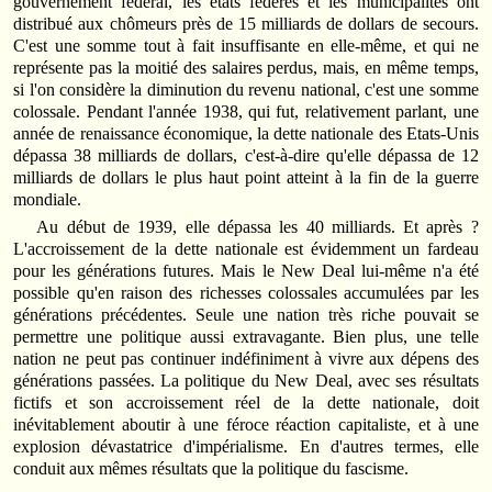
gou­vernement fédéral, les états fédérés et les municipalités ont
distribué aux chômeurs près de 15 milliards de dollars de secours.
C'est une somme tout à fait insuffisante en elle-même, et qui ne
représente pas la moitié des salaires perdus, mais, en même temps,
si l'on considère la diminution du revenu national, c'est une somme
colossale. Pendant l'année 1938, qui fut, relativement parlant, une
année de renaissance économique, la dette nationale des Etats-Unis
dépassa 38 milliards de dollars, c'est-à-dire qu'elle dépassa de 12
milliards de dollars le plus haut point atteint à la fin de la guerre
mondiale.
Au début de 1939, elle dépassa les 40 milliards. Et après ?
L'accrois­sement de la dette nationale est évidemment un fardeau
pour les générations futures. Mais le New Deal lui-même n'a été
possible qu'en raison des richesses colossales accumulées par les
générations précé­dentes. Seule une nation très riche pouvait se
permettre une politique aussi extravagante. Bien plus, une telle
nation ne peut pas continuer indéfiniment à vivre aux dépens des
générations passées. La politique du New Deal, avec ses résultats
fictifs et son accroissement réel de la dette nationale, doit
inévitablement aboutir à une féroce réaction capi­taliste, et à une
explosion dévastatrice d'impérialisme. En d'autres termes, elle
conduit aux mêmes résultats que la politique du fascisme.