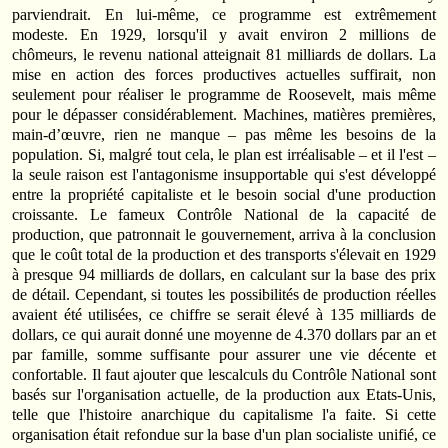
parviendrait. En lui-même, ce programme est extrêmement
modeste. En 1929, lorsqu'il y avait environ 2 millions de
chômeurs, le revenu national atteignait 81 milliards de dollars. La
mise en action des forces productives actuelles suffirait, non
seulement pour réaliser le programme de Roosevelt, mais même
pour le dépasser considérablement. Machines, matières premières,
main-d’œuvre, rien ne manque – pas même les besoins de la
population. Si, malgré tout cela, le plan est irréalisable – et il l'est –
la seule raison est l'antagonisme insupportable qui s'est développé
entre la pro­priété capitaliste et le besoin social d'une production
croissante. Le fameux Contrôle National de la capacité de
production, que patronnait le gouvernement, arriva à la conclusion
que le coût total de la production et des transports s'élevait en 1929
à presque 94 milliards de dollars, en calculant sur la base des prix
de détail. Cependant, si toutes les possibi­lités de production réelles
avaient été utilisées, ce chiffre se serait élevé à 135 milliards de
dollars, ce qui aurait donné une moyenne de 4.370 dollars par an et
par famille, somme suffisante pour assurer une vie décente et
confortable. Il faut ajouter que lescalculs du Contrôle Natio­nal sont
basés sur l'organisation actuelle, de la production aux Etats­-Unis,
telle que l'histoire anarchique du capitalisme l'a faite. Si cette
organisation était refondue sur la base d'un plan socialiste unifié, ce