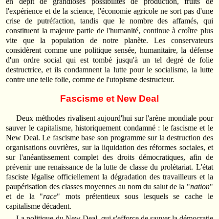
en dépit de grandioses possibilités de production, fruits de
l'expérience et de la science, l'économie agricole ne sort pas d'une
crise de putréfaction, tandis que le nombre des affamés, qui
constituent la majeure partie de l'humanité, continue à croître plus
vite que la population de notre planète. Les conservateurs
considèrent comme une politique sensée, humanitaire, la défense
d'un ordre social qui est tombé jusqu'à un tel degré de folie
destructrice, et ils condamnent la lutte pour le socialisme, la lutte
contre une telle folie, comme de l'utopisme destructeur.
Fascisme et New Deal
Deux méthodes rivalisent aujourd'hui sur l'arène mondiale pour
sauver le capitalisme, historiquement condamné : le fascisme et le
New Deal. Le fascisme base son programme sur la destruction des
organisa­tions ouvrières, sur la liquidation des réformes sociales, et
sur l'anéan­tissement complet des droits démocratiques, afin de
prévenir une renais­sance de la lutte de classe du prolétariat. L'état
fasciste légalise officiel­lement la dégradation des travailleurs et la
paupérisation des classes moyennes au nom du salut de la "
nation
"
et de la "
race
" mots pré­tentieux sous lesquels se cache le
capitalisme décadent.
La politique du New Deal, qui s'efforce de sauver la démocratie