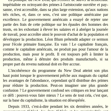
impérialiste en octroyant des primes à l'aristocratie ouvrière et pay­
sanne, n'est accessible, dans sa plus large extension, qu'aux nations
très riches, et, dans ce sens, c'est une politique américaine par
excellence. Le gouvernement américain a essayé de rejeter une
partie des frais de cette politique sur les épaules des hommes des
trusts, en les exhortant à élever les salaires et à abréger la journée
de travail, pour accroître ainsi le pouvoir d'achat de la population et
développer la production. Léon Blum prétendit adapter ce sermon
pour l'école primaire française. En vain ! Le capitaliste français,
comme le capitaliste américain, ne produit pas pour l'amour de la
production, mais pour le profit. Il est toujours prêt à limiter la
production, même à détruire des produits manufacturés, si sa
propre part du revenu national doit en être accrue.
L'incohérence du programme du New Deal atteint son plus
haut point lorsque le gouvernement prêche aux magnats du capital
les avan­tages de l'abondance, cependant qu'il distribue des primes
pour réduire la production. Peut-on imaginer une plus grande
confusion ? Le gou­vernement confond ses critiques en leur lançant
ce défi : pouvez-vous faire mieux ? Le sens de tout cela, c'est que,
sur la base du capitalisme, la situation est désespérée.
Depuis 1933, c'est-à-dire pendant les six dernières années, le