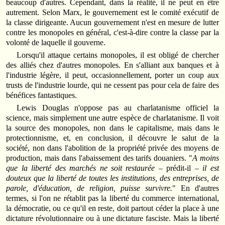
beaucoup d'autres. Cependant, dans la réalité, il ne peut en être
autrement. Selon Marx, le gouvernement est le comité exécutif de
la classe dirigeante. Aucun gouvernement n'est en mesure de lutter
contre les monopoles en général, c'est-à-dire contre la classe par la
volonté de laquelle il gouverne.
Lorsqu'il attaque certains monopoles, il est obligé de chercher
des alliés chez d'autres monopoles. En s'alliant aux banques et à
l'industrie légère, il peut, occasionnellement, porter un coup aux
trusts de l'indus­trie lourde, qui ne cessent pas pour cela de faire des
bénéfices fantastiques.
Lewis Douglas n'oppose pas au charlatanisme officiel la
science, mais simplement une autre espèce de charlatanisme. Il voit
la source des monopoles, non dans le capitalisme, mais dans le
protectionnisme, et, en conclusion, il découvre le salut de la
société, non dans l'abolition de la propriété privée des moyens de
production, mais dans l'abaisse­ment des tarifs douaniers. "
A moins
que la liberté des marchés ne soit restaurée –
prédit-il –
il est
douteux que la liberté de toutes les insti­tutions, des entreprises, de
parole, d'éducation, de religion, puisse sur­vivre.
" En d'autres
termes, si l'on ne rétablit pas la liberté du com­merce international,
la démocratie, ou ce qu'il en reste, doit partout céder la place à une
dictature révolutionnaire ou à une dictature fasciste. Mais la liberté