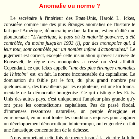
Anomalie ou norme ?
Le secrétaire à l'intérieur des Etats-Unis, Harold L. Ickes,
considère comme une des plus étranges anomalies de l'histoire le
fait que l'Amérique, démocratique dans la forme, est en réalité une
ploutocratie : "
L'Amérique, le pays où la majorité gouverne, a été
contrôlée, du moins jusqu'en 1933 (!), par des monopoles qui, à
leur tour, sont contrôlés par un nombre infime d'actionnaires.
" Le
jugement est correct, excepté cette insinuation qu'avec l'arrivée de
Roosevelt, le règne des monopoles a cessé ou s'est affaibli.
Cependant, ce que Ickes appelle "
une des plus étranges anomalies
de l'histoire
" est, en fait, la norme incontestable du capitalisme. La
domination du faible par le fort, du plus grand nombre par
quelques-uns, des travailleurs par les exploiteurs, est une loi fonda­
mentale de la démocratie bourgeoise. Ce qui distingue les Etats-
Unis des autres pays, c'est uniquement l'ampleur plus grande qu'y
ont prise les contradictions capitalistes. Pas de passé féodal,
d'immenses ressources naturelles, un peuple énergique et
entreprenant, en un mot toutes les conditions requises pour augurer
un développement démocratique inin­terrompu, ont engendré en fait
une fantastique concentration de la richesse.
Nous promettant cette fois de mener jusqu'à la victoire la lutte