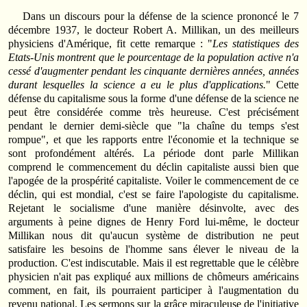
Dans un discours pour la défense de la science prononcé le 7
décem­bre 1937, le docteur Robert A. Millikan, un des meilleurs
physiciens d'Amérique, fit cette remarque : "
Les statistiques des
Etats-Unis montrent que le pourcentage de la population active n'a
cessé d'augmenter pendant les cinquante dernières années, années
durant lesquelles la science a eu le plus d'applications.
" Cette
défense du capitalisme sous la forme d'une défense de la science ne
peut être considérée comme très heureuse. C'est précisément
pendant le dernier demi-siècle que "la chaîne du temps s'est
rompue", et que les rapports entre l'économie et la technique se
sont profondément altérés. La période dont parle Millikan
comprend le commencement du déclin capitaliste aussi bien que
l'apogée de la prospérité capitaliste. Voiler le commencement de ce
déclin, qui est mondial, c'est se faire l'apologiste du capitalisme.
Reje­tant le socialisme d'une manière désinvolte, avec des
arguments à peine dignes de Henry Ford lui-même, le docteur
Millikan nous dit qu'aucun système de distribution ne peut
satisfaire les besoins de l'homme sans élever le niveau de la
production. C'est indiscutable. Mais il est regret­table que le célèbre
physicien n'ait pas expliqué aux millions de chô­meurs américains
comment, en fait, ils pourraient participer à l'augmen­tation du
revenu national. Les sermons sur la grâce miraculeuse de l'initiative