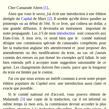
Cher Camarade Abern
[1]
,
Ainsi que vous le savez, j'ai écrit une introduction à une édition
abrégée du
Capital
de Marx
[2]
. Il semble qu'elle doive paraître au
printemps ou au début de l'été. Si ce livre, qui coûtera un dollar, a
une grande diffusion, il deviendra un instrument important de
notre propagande. Les 2/3 de mon
introduction
sont consacrés aux
Etats‑Unis. A mon avis, ce serait bien que le comité national
désigne une commission spéciale de camarades compétents pour
lire la traduction anglaise très attentivement et pour proposer des
amendements ou des modifications du texte, au cas où j'aurais
commis des erreurs ou pas donné les exemples qu'il fallait. Je suis
bien entendu prêt à accepter toute suggestion raisonnable de ce
genre. Les changements doivent être courts, parce que la longueur
du texte est limitée par le contrat.
J'ai cru que nous avions un intérêt commun à avoir notre propre
édition populaire du
Capital
avec une introduction aussi claire et
exacte que possible.
Si le comité national est d'accord, vous pouvez obtenir de
Malamuth
[3]
une copie de la traduction, car il est informé en
même temps (à mon avis, la commission devrait accorder la plus
extrême attention à la traduction elle-même. Pour cette raison, il