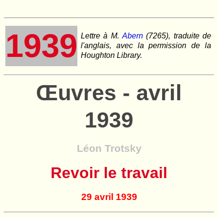
1939
Lettre à M.
Abern
(7265), traduite de
l'anglais, avec la permission de la
Houghton Library.
Œuvres - avril
1939
Léon Trotsky
Revoir le travail
29 avril 1939