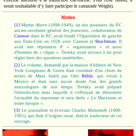
serait souhaitable d’y faire participer le camarade Wright).
Notes
[1]
Martin
Abern
(1898‑1949), un des pionniers du P.C
ancien secrétaire général des jeunesses, collaborateur de
Cannon
dans le P.C avait fondé l’Opposition de gauche
aux Etats‑Unis en 1928 avec Cannon et
Shachtman
. Il
avait une réputation d' « organisateur » et aussi
d'homme de « clique ». Trotsky avait recours à lui pour
régler bien des questions matérielles.
[2]
Le volume, demandé par la maison d'édition de New
York Longmans & Green était constitué d'un choix de
textes de Marx établi par Otto
Rühle
, qui vivait à
Mexico et était sans aucun doute l'un des grands
marxologues de son temps. Trotsky avait préparé
l'introduction dans laquelle il s'efforçait de démontrer
l'actualité du marxisme et sera titrée « Le Marxisme et
notre époque ».
[3]
Le journaliste et écrivain Charles
Malamuth
(1900-
1965), qui était d’origine russe, était le traducteur de cet
ouvrage.