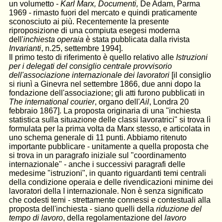
un volumetto -
Karl Marx, Documenti,
De Adam, Parma
1969 - rimasto fuori del mercato e quindi praticamente
sconosciu­to ai più. Recentemente la presente
riproposizione di una compiuta esegesi moderna
dell'
inchiesta operaia
è stata pubblicata dalla rivista
Invarianti
, n.25, settembre 1994].
Il primo testo di riferimento è quello relativo alle
Istruzioni
per i delegati del consiglio centrale provvisorio
dell'associazione internazionale dei lavoratori
[il consiglio
si riunì a Ginevra nel settembre 1866, due anni dopo la
fondazione dell'associazione; gli atti furono pubblicati in
The international courier
, organo dell'
Ail
, Londra 20
febbraio 1867]. La proposta originaria di una "inchiesta
statistica sulla situazione delle classi lavoratrici" si trova lì
formulata per la prima volta da Marx stesso, e articolata in
uno schema generale di 11 punti. Abbiamo ritenuto
importante pubblicare - unitamente a quella proposta che
si trova in un paragrafo iniziale sul "coordinamento
internazionale" - anche i successivi paragrafi delle
medesime "istruzioni", in quanto riguardanti temi centrali
della condizione operaia e delle rivendicazioni minime dei
lavoratori della I internazionale. Non è senza significato
che codesti temi - strettamente connessi e contestuali alla
proposta dell'inchiesta - siano quelli della
riduzione del
tempo di lavoro
, della regolamentazione del
lavoro