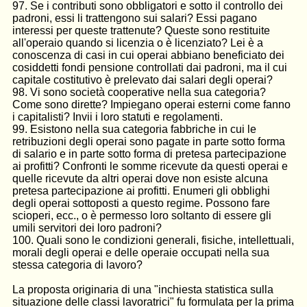
97. Se i contributi sono obbligatori e sotto il controllo dei
padroni, essi li trattengono sui salari? Essi pagano
interessi per queste trattenute? Queste sono restituite
all'operaio quando si licenzia o è licenziato? Lei è a
conoscenza di casi in cui operai abbiano beneficiato dei
cosiddetti fondi pensione controllati dai padroni, ma il cui
capitale costitutivo è prelevato dai salari degli operai?
98. Vi sono società cooperative nella sua categoria?
Come sono dirette? Impiegano operai esterni come fanno
i capitalisti? Invii i loro statuti e regolamenti.
99. Esistono nella sua categoria fabbriche in cui le
retribuzioni degli operai sono pagate in parte sotto forma
di salario e in parte sotto forma di pretesa partecipazione
ai profitti? Con­fronti le somme ricevute da questi operai e
quelle ricevute da altri operai dove non esiste alcuna
pretesa partecipazione ai profitti. Enumeri gli obblighi
degli operai sottoposti a questo regime. Possono fare
scioperi, ecc., o è permesso loro soltanto di essere gli
umili servitori dei loro padroni?
100. Quali sono le condizioni generali, fisiche, intellettuali,
morali degli operai e delle operaie occupati nella sua
stessa categoria di lavoro?
La proposta originaria di una "inchiesta statistica sulla
situazione delle classi lavoratrici" fu formulata per la prima