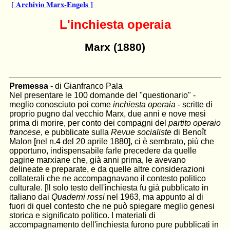
[ Archivio Marx-Engels ]
L'inchiesta operaia
Marx (1880)
Premessa
- di Gianfranco Pala
Nel presentare le 100 domande del "questionario" -
meglio conosciuto poi come
inchiesta operaia
- scritte di
proprio pugno dal vecchio Marx, due anni e nove mesi
prima di morire, per conto dei compagni del
partito operaio
francese
, e pubblicate sulla
Revue socialiste
di Benoît
Malon [nel n.4 del 20 aprile 1880], ci è sembrato, più che
opportuno, indispensabile farle precedere da quelle
pagine marxiane che, già anni prima, le avevano
delineate e preparate, e da quelle altre considerazioni
collaterali che ne accompagnavano il contesto politico
culturale. [Il solo testo dell'inchiesta fu già pubblicato in
italiano dai
Quaderni rossi
nel 1963, ma appunto al di
fuori di quel contesto che ne può spiegare meglio genesi
storica e significato politico. I materiali di
accompagnamento dell'inchiesta furono pure pubblicati in