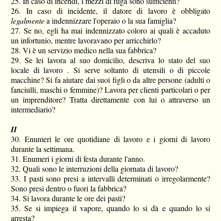
25. In caso di incendi, i mezzi di fuga sono sufficienti?
26. In caso di incidente, il datore di lavoro è obbligato
legalmente
a indennizzare l'operaio o la sua famiglia?
27. Se no, egli ha mai indennizzato coloro ai quali è accaduto
un infortunio, mentre lavoravano per arricchirlo?
28. Vi è un servizio medico nella sua fabbrica?
29. Se lei lavora al suo domicilio, descriva lo stato del suo
locale di lavoro . Si serve soltanto di utensili o di piccole
macchine? Si fa aiutare dai suoi figli o da altre persone (adulti o
fanciulli, maschi o femmine)? Lavora per clienti particolari o per
un imprenditore? Tratta direttamente con lui o attraverso un
intermediario?
II
30. Enumeri le ore quotidiane di lavoro e i giorni di lavoro
durante la settimana.
31. Enumeri i giorni di festa durante l'anno.
32. Quali sono le interruzioni della giornata di lavoro?
33. I pasti sono presi a intervalli determinati o irregolarmente?
Sono presi dentro o fuori la fabbrica?
34. Si lavora durante le ore dei pasti?
35. Se si impiega il vapore, quando lo si dà e quando lo si
arresta?