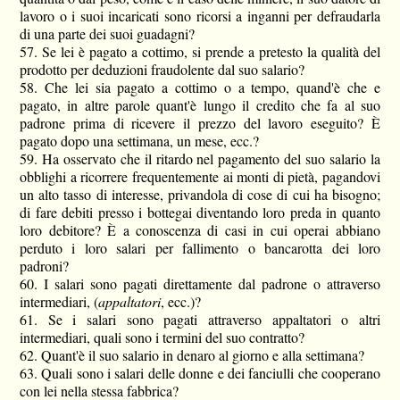
lavoro o i suoi incaricati sono ricorsi a inganni per defraudarla
di una parte dei suoi guadagni?
57. Se lei è pagato a cottimo, si prende a pretesto la qualità del
prodotto per deduzioni fraudolente dal suo salario?
58. Che lei sia pagato a cottimo o a tempo, quand'è che e
pagato, in altre parole quant'è lungo il credito che fa al suo
padrone prima di ricevere il prezzo del lavoro eseguito? È
pagato dopo una settimana, un mese, ecc.?
59. Ha osservato che il ritardo nel pagamento del suo salario la
obblighi a ricorrere frequentemente ai monti di pietà, pagandovi
un alto tasso di interesse, privandola di cose di cui ha bisogno;
di fare debiti presso i bottegai diventando loro preda in quanto
loro debitore? È a conoscenza di casi in cui operai abbiano
perduto i loro salari per fallimento o bancarotta dei loro
padroni?
60. I salari sono pagati direttamente dal padrone o attraverso
intermediari, (
appaltatori
, ecc.)?
61. Se i salari sono pagati attraverso appaltatori o altri
intermediari, quali sono i termini del suo contratto?
62. Quant'è il suo salario in denaro al giorno e alla settimana?
63. Quali sono i salari delle donne e dei fanciulli che cooperano
con lei nella stessa fabbrica?