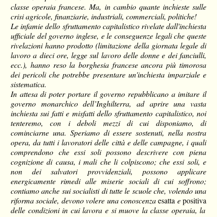
classe operaia francese. Ma, in cambio quante inchieste sulle
crisi agricole, finanziarie, industriali, commerciali, politiche!
Le infamie dello sfruttamento capitalistico rivelate dall'inchiesta
ufficiale del governo inglese, e le conseguenze legali che queste
rivelazioni hanno prodotto (limitazione della giornata legale di
lavoro a dieci ore, legge sul lavoro delle donne e dei fanciulli,
ecc.), hanno reso la borghesia francese ancora più timorosa
dei pericoli che potrebbe presentare un'inchiesta imparziale e
sistematica.
In attesa di poter portare il governo repubblicano a imitare il
governo monarchico dell’Inghilterra, ad aprire una vasta
inchiesta sui fatti e misfatti dello sfruttamento capitalistico, noi
tenteremo, con i deboli mezzi di cui disponiamo, di
cominciarne una. Speriamo di essere sostenuti, nella nostra
opera, da tutti i lavoratori delle città e delle campagne, i quali
comprendono che essi soli possono descrivere con piena
cognizione di causa, i mali che li colpiscono; che essi soli, e
non dei salvatori provvidenziali, possono applicare
energicamente rimedi alle miserie sociali di cui soffrono;
contiamo anche sui socialisti di tutte le scuole che, volendo una
riforma sociale, devono volere una conoscenza
esatta
e
positiva
delle condizioni in cui lavora e si muove la classe operaia, la