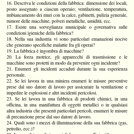
16. Descriva le condizioni della fabbrica: dimensione dei locali,
posto assegnato a ciascun operaio; ventilazione, temperatura,
imbiancamento dei muri con la calce, gabinetti, pulizia generale,
rumore delle macchine, polveri metalliche, umidità, ecc.
17. Esiste una sorveglianza municipale o governativa sulle
condizioni igieniche della fabbrica?
18. Nella sua industria vi sono particolari emanazioni nocive
che generano specifiche malattie fra gli operai?
19. La fabbrica è ingombra di macchine?
20. La forza motrice, gli apparecchi di trasmissione e le
macchine sono protetti in modo da pre­venire ogni incidente?
21. Enumeri gli incidenti accaduti durante la sua esperienza
personale.
22. Se lei lavora in una miniera enumeri le misure preventive
prese dal suo datore di lavoro per assicurare la ventilazione e
impedire le esplosioni e altri incidenti pericolosi.
23. Se lei lavora in una fabbrica di prodotti chimici, in una
officina, in una manifattura di oggetti metallici o in qualsiasi
altra industria che presenti particolari pericoli, enumeri le misure
di precauzione prese dal suo datore di lavoro.
24. Quali sono i mezzi di illuminazione della sua fabbrica (gas,
petrolio, ecc.)?