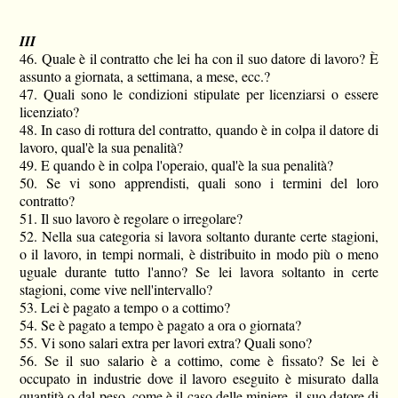
III
46. Quale è il contratto che lei ha con il suo datore di lavoro? È
assunto a giornata, a settimana, a mese, ecc.?
47. Quali sono le condizioni stipulate per licenziarsi o essere
licenziato?
48. In caso di rottura del contratto, quando è in colpa il datore di
lavoro, qual'è la sua penalità?
49. E quando è in colpa l'operaio, qual'è la sua penalità?
50. Se vi sono apprendisti, quali sono i termini del loro
contratto?
51. Il suo lavoro è regolare o irregolare?
52. Nella sua categoria si lavora soltanto durante certe stagioni,
o il lavoro, in tempi normali, è distribuito in modo più o meno
uguale durante tutto l'anno? Se lei lavora soltanto in certe
stagioni, come vive nell'intervallo?
53. Lei è pagato a tempo o a cottimo?
54. Se è pagato a tempo è pagato a ora o giornata?
55. Vi sono salari extra per lavori extra? Quali sono?
56. Se il suo salario è a cottimo, come è fissato? Se lei è
occupato in industrie dove il lavoro eseguito è misurato dalla
quantità o dal peso, come è il caso delle miniere, il suo datore di