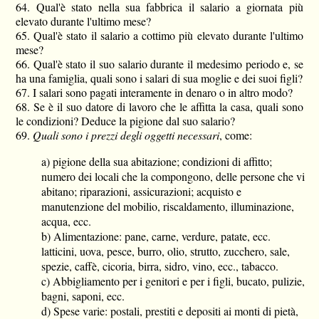
64. Qual'è stato nella sua fabbrica il salario a giornata più
elevato durante l'ultimo mese?
65. Qual'è stato il salario a cottimo più elevato durante l'ultimo
mese?
66. Qual'è stato il suo salario durante il medesimo periodo e, se
ha una famiglia, quali sono i salari di sua moglie e dei suoi figli?
67. I salari sono pagati interamente in denaro o in altro modo?
68. Se è il suo datore di lavoro che le affitta la casa, quali sono
le condizioni? Deduce la pigione dal suo salario?
69.
Quali sono i prezzi degli oggetti necessari
, come:
a) pigione della sua abitazione; condizioni di affitto;
numero dei locali che la compongono, delle persone che vi
abitano; riparazioni, assicurazioni; acquisto e
manutenzione del mobilio, riscaldamento, illuminazione,
acqua, ecc.
b) Alimentazione: pane, carne, verdure, patate, ecc.
latticini, uova, pesce, burro, olio, strutto, zucchero, sale,
spezie, caffè, cicoria, birra, sidro, vino, ecc., tabacco.
c) Abbigliamento per i genitori e per i figli, bucato, pulizie,
bagni, saponi, ecc.
d) Spese varie: postali, prestiti e depositi ai monti di pietà,