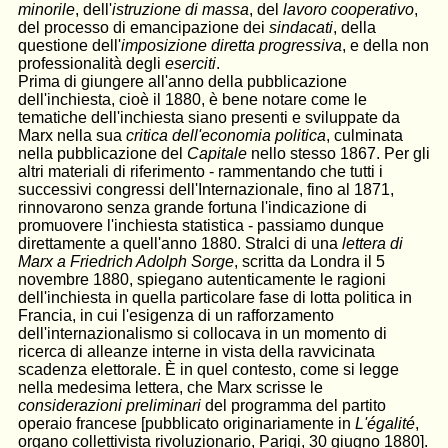
minorile
, dell'
istruzione di massa
, del
lavoro cooperativo
,
del processo di emancipazione dei
sindacati
, della
questione dell'
imposizione diretta progressiva
, e della non
professionalità degli
eserciti
.
Prima di giungere all'anno della pubblicazione
dell'inchiesta, cioè il 1880, è bene notare come le
tematiche dell'inchiesta siano presenti e sviluppate da
Marx nella sua
critica dell'economia politica
, culminata
nella pubblicazione del
Capitale
nello stesso 1867. Per gli
altri materiali di riferimento - rammentando che tutti i
successivi congressi dell'Internazionale, fino al 1871,
rinnovarono senza grande fortuna l'indicazione di
promuovere l'inchiesta statistica - passiamo dunque
direttamente a quell'anno 1880. Stralci di una
lettera di
Marx a Friedrich Adolph Sorge
, scritta da Londra il 5
novembre 1880, spiegano autenticamente le ragioni
dell'inchiesta in quella particolare fase di lotta politica in
Francia, in cui l'esigenza di un rafforzamento
dell'internazionalismo si collocava in un momento di
ricerca di alleanze interne in vista della ravvicinata
scadenza elettorale. È in quel contesto, come si legge
nella medesima lettera, che Marx scrisse le
considerazioni preliminari
del programma del partito
operaio francese [pubblicato originariamente in
L'égalité
,
organo collettivista rivoluzionario, Parigi, 30 giugno 1880].