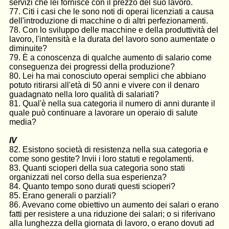
servizi che lei fornisce con il prezzo del suo lavoro.
77. Citi i casi che le sono noti di operai licenziati a causa
dell'introduzione di macchine o di altri perfezionamenti.
78. Con lo sviluppo delle macchine e della produttività del
lavoro, l'intensità e la durata del la­voro sono aumentate o
diminuite?
79. È a conoscenza di qualche aumento di salario come
conseguenza dei progressi della produzione?
80. Lei ha mai conosciuto operai semplici che abbiano
potuto ritirarsi all'età di 50 anni e vivere con il denaro
guadagnato nella loro qualità di salariati?
81. Qual'è nella sua categoria il numero di anni durante il
quale può continuare a lavorare un operaio di salute
media?
IV
82. Esistono società di resistenza nella sua categoria e
come sono gestite? Invii i loro statuti e regolamenti.
83. Quanti scioperi della sua categoria sono stati
organizzati nel corso della sua esperienza?
84. Quanto tempo sono durati questi scioperi?
85. Erano generali o parziali?
86. Avevano come obiettivo un aumento dei salari o erano
fatti per resistere a una riduzione dei salari; o si riferivano
alla lunghezza della giornata di lavoro, o erano dovuti ad