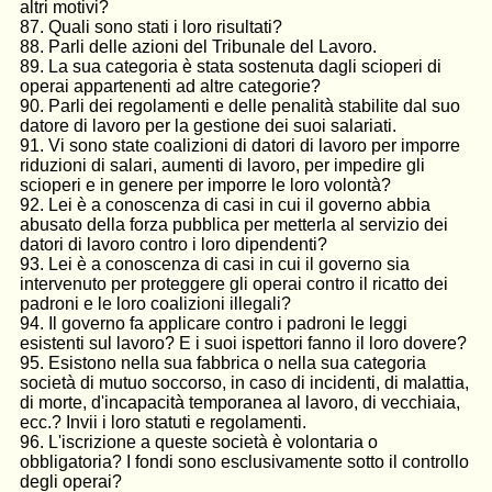
altri motivi?
87. Quali sono stati i loro risultati?
88. Parli delle azioni del Tribunale del Lavoro.
89. La sua categoria è stata sostenuta dagli scioperi di
operai appartenenti ad altre categorie?
90. Parli dei regolamenti e delle penalità stabilite dal suo
datore di lavoro per la gestione dei suoi salariati.
91. Vi sono state coalizioni di datori di lavoro per imporre
riduzioni di salari, aumenti di lavoro, per impedire gli
scioperi e in genere per imporre le loro volontà?
92. Lei è a conoscenza di casi in cui il governo abbia
abusato della forza pubblica per metterla al servizio dei
datori di lavoro contro i loro dipendenti?
93. Lei è a conoscenza di casi in cui il governo sia
intervenuto per proteggere gli operai contro il ricatto dei
padroni e le loro coalizioni illegali?
94. Il governo fa applicare contro i padroni le leggi
esistenti sul lavoro? E i suoi ispettori fanno il loro dovere?
95. Esistono nella sua fabbrica o nella sua categoria
società di mutuo soccorso, in caso di inci­denti, di malattia,
di morte, d'incapacità temporanea al lavoro, di vecchiaia,
ecc.? Invii i loro statuti e regolamenti.
96. L'iscrizione a queste società è volontaria o
obbligatoria? I fondi sono esclusivamente sotto il controllo
degli operai?