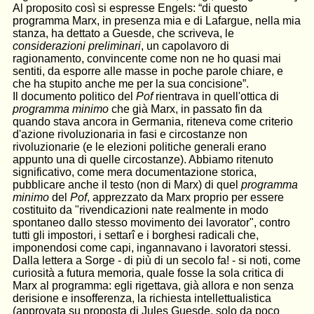
Al proposito così si espresse Engels: “di questo
programma Marx, in presenza mia e di Lafargue, nella mia
stanza, ha dettato a Guesde, che scriveva, le
considerazioni preliminari
, un capolavoro di
ragionamento, convincente come non ne ho quasi mai
sentiti, da esporre alle mas­se in poche parole chiare, e
che ha stupito anche me per la sua concisione”.
Il documento politico del
Pof
rientrava in quell'ottica di
programma minimo
che già Marx, in passato fin da
quando stava ancora in Germania, riteneva come criterio
d'azione rivoluzionaria in fasi e circostanze non
rivoluzionarie (e le elezioni politiche generali erano
appunto una di quelle circostanze). Abbiamo ritenuto
significativo, come mera documentazione storica,
pubblicare anche il testo (non di Marx) di quel
programma
minimo
del
Pof
, apprezzato da Marx proprio per essere
costituito da "rivendicazioni nate realmente in modo
spontaneo dallo stesso movimento dei lavorator", contro
tutti gli impostori, i settarî e i borghesi radicali che,
imponendosi come capi, ingannavano i lavoratori stessi.
Dalla lettera a Sorge - di più di un secolo fa! - si noti, come
curiosità a futura memoria, quale fosse la sola critica di
Marx al programma: egli rigettava, già allora e non senza
derisione e insofferenza, la richiesta intellettualistica
(approvata su proposta di Jules Guesde, solo da poco