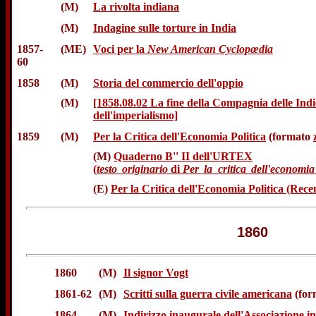
(M)
La rivolta indiana
(M)
Indagine sulle torture in India
1857-
(ME)
Voci per la
New American Cyclopœdia
60
1858
(M)
Storia del commercio dell'oppio
(M)
[1858.08.02 La fine della Compagnia delle Indie 
dell'imperialismo]
1859
(M)
Per la Critica dell'Economia Politica
(formato
(M)
Quaderno B'' II dell'URTEX
(
testo originario
di
Per la critica dell'economia 
(E)
Per la Critica dell'Economia Politica (Rece
1860
1860
(M)
Il signor Vogt
1861-62
(M)
Scritti sulla guerra civile americana
(for
1864
(M)
Indirizzo inaugurale dell'Associazione in