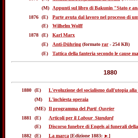
(M)
Appunti sul libro di Bakunin "Stato e a
1876
(E)
Parte avuta dal lavoro nel processo di u
(E)
Wilhelm Wolff
1878
(E)
Karl Marx
(E)
Anti-Dühring
(formato
rar
- 254 KB)
(E)
Tattica della fanteria secondo le cause ma
1880
1880
(E)
L'evoluzione del socialismo dall'utopia alla
(M)
L'inchiesta operaia
(ME)
Il programma del
Parti Ouvrier
1881
(E)
Articoli per il
Labour Standard
(E)
Discorso funebre di Engels ai funerali del
1882
(E)
La marca
[Edizione 1883:
►
]