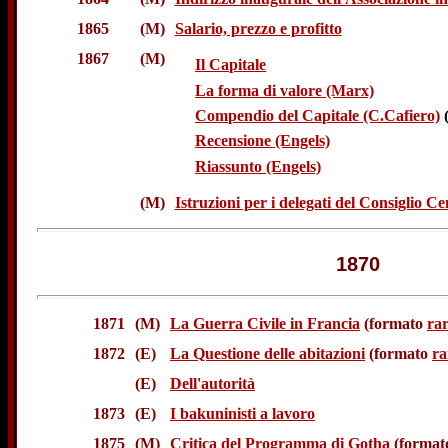
1865
(M)
Salario, prezzo e profitto
1867
(M)
Il Capitale
La forma di valore (Marx)
Compendio del Capitale (C.Cafiero)
Recensione (Engels)
Riassunto (Engels)
(M)
Istruzioni per i delegati del Consiglio Ce
1870
1871
(M)
La Guerra Civile in Francia
(formato
ra
1872
(E)
La Questione delle abitazioni
(formato
ra
(E)
Dell'autorità
1873
(E)
I bakuninisti a lavoro
1875
(M)
Critica del Programma di Gotha
(forma