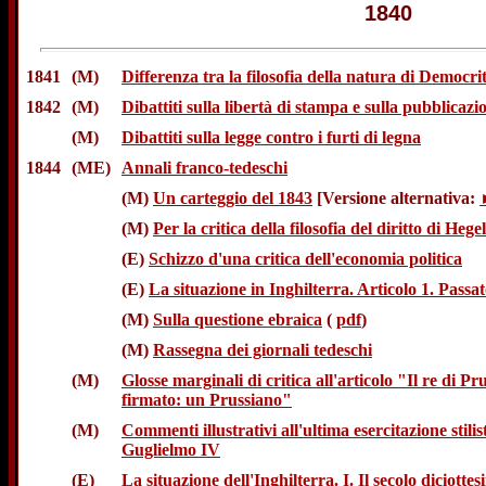
1840
1841
(M)
Differenza tra la filosofia della natura di Democri
1842
(M)
Dibattiti sulla libertà di stampa e sulla pubblicazio
(M)
Dibattiti sulla legge contro i furti di legna
1844
(ME)
Annali franco-tedeschi
(M)
Un carteggio del 1843
[Versione alternativa:
(M)
Per la critica della filosofia del diritto di Heg
(E)
Schizzo d'una critica dell'economia politica
(E)
La situazione in Inghilterra. Articolo 1. Pass
(M)
Sulla questione ebraica
(
pdf
)
(M)
Rassegna dei giornali tedeschi
(M)
Glosse marginali di critica all'articolo "Il re di Pru
firmato: un Prussiano"
(M)
Commenti illustrativi all'ultima esercitazione stili
Guglielmo IV
(E)
La situazione dell'Inghilterra. I. Il secolo diciotte