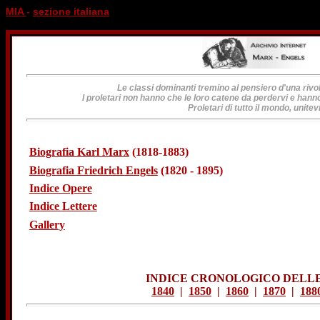
MIA
-
sezione italiana
Le classi dominanti tremino al pensiero d'una riv
I proletari non hanno che le loro catene da perdervi e ha
Proletari di tutto il mondo, unitevi
Biografia Karl Marx
(1818-1883)
Biografia Friedrich Engels
(1820 - 1895)
Indice Opere
Indice Lettere
Gallery
INDICE CRONOLOGICO DELL
1840
|
1850
|
1860
|
1870
|
188