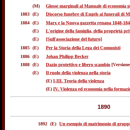
(M)
Glosse marginali al Manuale di economia p
1883
(E)
Discorso funebre di Engels ai funerali di 
1884
(E)
Marx e la Nuova gazzetta renana 1848-18
(E)
L'origine della famiglia, della proprietà pri
(E)
[Sull'associazione del futuro]
1885
(E)
Per la Storia della Lega dei Comunisti
1886
(E)
Johan Philipp Becker
1888
(E)
Dazio protettivo e libero scambio
[Versione
(E)
Il ruolo della violenza nella storia
(E)
I-III. Teoria della violenza
(E)
IV. Violenza ed economia nella formaz
1890
1892
(E)
Un esempio di matrimonio di gruppo