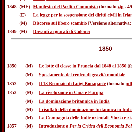
1848
(ME)
Manifesto del Partito Comunista
(formato
zip
- 4
(E)
La legge per la sospensione dei diritti civili in Irlan
(M)
Discorso sul libero scambio
[Versione alternativa
1849
(M)
Davanti ai giurati di Colonia
1850
1850
(M)
Le lotte di classe in Francia dal 1848 al 1850
(f
(M)
Spostamento del centro di gravità mondiale
1852
(M)
Il 18 Brumaio di Luigi Bonaparte
(formato
pd
1853
(M)
La rivoluzione in Cina e Europa
(M)
La dominazione britannica in India
(M)
I risultati della dominazione britannica in Indi
(M)
La Compagnia delle Indie orientali. Storia e ris
1857
(M)
Introduzione a
Per la Critica dell'Economia Pol