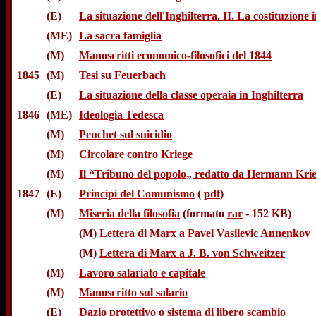
(E)
La situazione dell'Inghilterra. II. La costituzione 
(ME)
La sacra famiglia
(M)
Manoscritti economico-filosofici del 1844
1845
(M)
Tesi su Feuerbach
(E)
La situazione della classe operaia in Inghilterra
1846
(ME)
Ideologia Tedesca
(M)
Peuchet sul suicidio
(M)
Circolare contro Kriege
(M)
Il “Tribuno del popolo„ redatto da Hermann Kri
1847
(E)
Principi del Comunismo
(
pdf
)
(M)
Miseria della filosofia
(formato
rar
- 152 KB)
(M)
Lettera di Marx a Pavel Vasilevic Annenkov
(M)
Lettera di Marx a J. B. von Schweitzer
(M)
Lavoro salariato e capitale
(M)
Manoscritto sul salario
(E)
Dazio protettivo o sistema di libero scambio