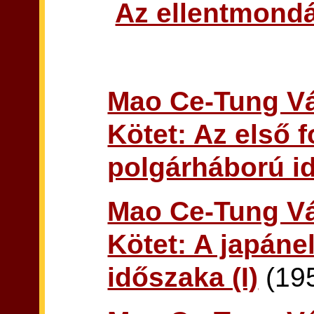
Az ellentmond
Mao Ce-Tung Vál
Kötet: Az első 
polgárháború i
Mao Ce-Tung Vál
Kötet: A japáne
időszaka (I)
(19