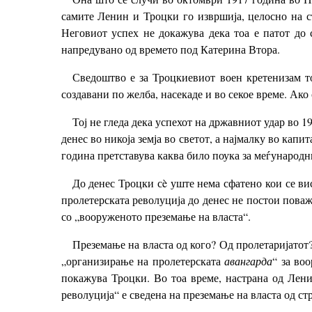
самите Ленин и Троцки го извршија, целосно на с
Неговиот успех не докажува дека тоа е патот до с
напредувано од времето под Катерина Втора.
Сведоштво е за Троцкиевиот воен кретенизам тоа
создавани по желба, насекаде и во секое време. Ако
Тој не гледа дека успехот на државниот удар во 1
денес во никоја земја во светот, а најмалку во ка
година претставува каква било поука за меѓународн
До денес Троцки сè уште нема сфатено кои се вис
пролетерската револуција до денес не постои поваж
со „вооруженото преземање на власта“.
Преземање на власта од кого? Од пролетаријатот?
„организирање на пролетерската
авангарда
“ за во
покажува Троцки. Во тоа време, настрана од Лени
револуција“ е сведена на преземање на власта од ст