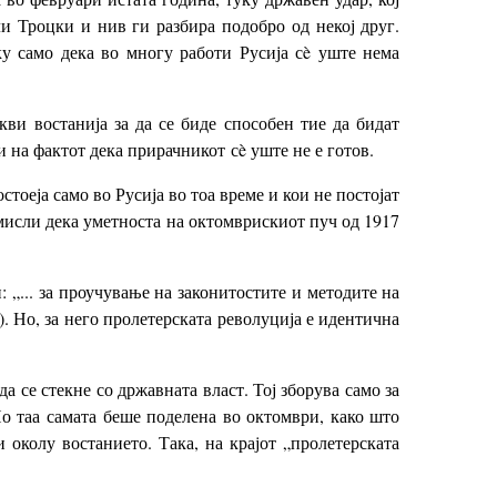
и Троцки и нив ги разбира подобро од некој друг.
уку само дека во многу работи Русија сè уште нема
кви востанија за да се биде способен тие да бидат
и на фактот дека прирачникот сè уште не е готов.
тоеја само во Русија во тоа време и кои не постојат
 мисли дека уметноста на октомврискиот пуч од 1917
: „... за проучување на законитостите и методите на
. Но, за него пролетерската револуција е идентична
а се стекне со државната власт. Тој зборува само за
о таа самата беше поделена во октомври, како што
околу востанието. Така, на крајот „пролетерската