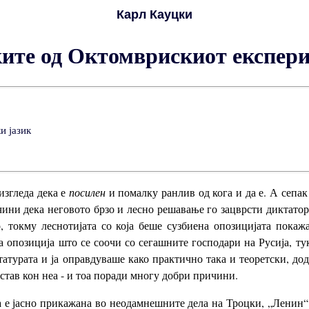
Карл Кауцки
ите од Октомврискиот експер
и јазик
изгледа дека е
посилен
и помалку ранлив од кога и да е. А сепак
чини дека неговото брзо и лесно решавање го зацврсти диктато
, токму леснотијата со која беше сузбиена опозицијата покаж
 опозиција што се соочи со сегашните господари на Русија, ту
ктатурата и ја оправдуваше како практично така и теоретски, до
став кон неа - и тоа поради многу добри причини.
ија е јасно прикажана во неодамнешните дела на Троцки, „Ленин