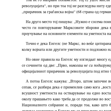
револуцијата“, но при тоа тој не разгледува ниту е
„прирачник за граѓанска војна“ (68 страна од герман
На друго место тој пишува: „Нужно е сосема пои
често ги повторувавме Марксовите зборови дека в
проучување на основните елементи на уметноста на 
Точно е дека Енгелс (не Маркс, во веќе цитиранат
колку војната или другите уметности и подложно н
Но овие правила на Енгелс му изгледаат многу е
се сочинети од две: „Прво,
никогаш не си подигрув
официјалниот прирачник за револуцијата под итно т
А потоа Енгелс кажува: „Второ, штом започне во
сепак, се разбира дека е применлив само кога „вос
всушност уметноста на остварување на едно востан
околу прашањето како треба да се продолжи во вост
Националното собрание и, поради тоа, како што 
делуваа заеднички и Енгелс му се приклучи на вост