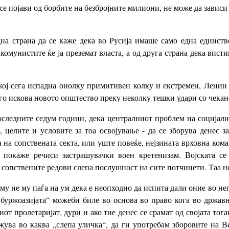
 се појави од борбите на безбројните милиони, не може да завис
на страна да се каже дека во Русија имаше само една единств
комунистите ќе ја преземат власта, а од друга страна дека вист
 кој сега испадна онолку примитивен колку и екстремен, Лени
е го искова новото општество преку неколку тешки удари со чекан
последните седум години, дека централниот проблем на социјали
а, целите и условите за тоа освојување - да се зборува денес 
на сопствената секта, или уште повеќе, нејзината врховна ком
 покаже речиси застрашувачки воен кретенизам. Војската се
сопствените редови слепа послушност на сите потчинети. Таа не
му не му паѓа на ум дека е неопходно да испита дали оние во не
буржоазијата“ можеби биле во основа во право кога во држав
ниот пролетаријат, дури и ако тие денес се срамат од својата то
ажува во каква „слепа уличка“, да ги употребам зборовите на В