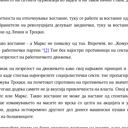
тноста на отпочнување востание, туку се работи за востание од до
 бранители на револуцијата делуваат заеднички, туку за воста
ани од Ленин и Троцки.
кво востание - а Маркс не помалку од тоа. Впрочем, во „Ком
е работнички партии.“
[2]
Тие беа најостри противници на секташ
 незрелост на работничкото движење.
знак на незрелост на движењето како свој најважен принцип и 
до каде стигнаа најнезрелите социјалистички секти: тие пропагир
жува Троцки, на почетокот спротивно на противењето на значит
отогаш додека самите не ја вкусија привлечноста на власта. Оној 
лс или Маркс. Такво востание не може да настане од спонтана
ше измамувањето на масите во врска со целта на акцијата и у
ри, додека истовремено другиот дел донесе машински пушки 
 на болшевиците.
терсбург токму не беше спонтано востание на масите, како она 