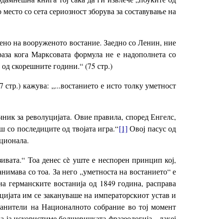
 место со сета сериозност зборува за составување на
бено на вооруженото востание. Заедно со Ленин, ние
раза кога Марксовата формула не е надополнета со
од скорешните години.“ (75 стр.)
 стр.) кажува: „...востанието е исто толку уметност
ник за револуцијата. Овие правила, според Енгелс,
ш со последиците од твојата игра.“
[1]
Овој пасус од
ционала.
ивата.“ Тоа денес сè уште е неспорен принцип кој,
анимава со тоа. За него „уметноста на востанието“ е
на германските востанија од 1849 година, расправа
кцијата им се закануваше на императорскиот устав и
ранители на Националното собрание во тој момент
а ја искористиме болшевичката фразеологија, „лакеј