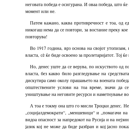
неговата победа е осигурана. И оваа победа, што ќе
момент или не.
Патем кажано, каква противречност е тоа, од ед
никогаш нема да се повтори, за востание преку кое 
повторува!
Во 1917 година, врз основа на својот утопизам,
власта, сè ќе биде освоено за пролетаријатот. Тој ќ
Но, денес уште да се верува, по искуството од 
власта, без какво било разгледување на средстват
дискутира само околу прашањето на воената победа 
општествените услови на тоа време, значи да се
уништување на неговите ресурси и наметнување во 
А тоа е токму она што го мисли Троцки денес. Не
„социјалдемократи“, „меншевици“ и „помагачи на 
видоа опасност за напредокот на Русија и на нејзи
јазик кој не може да биде разбран и кој јасно пок