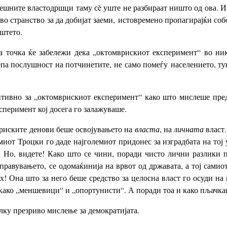
шните властодршци таму сè уште не разбираат ништо од ова. И к
е во странство за да добијат заеми, истовремено пропагирајќи со
иштето.
 точка ќе забележи дека „октомврискиот експеримент“ во нико
епа послушност на потчинетите, не само помеѓу населението, т
итивно за „октомврискиот експеримент“ како што мислеше пред
сперимент кој досега го залажуваше.
вриските денови беше освојувањето на
власта
, на
личната
власт.
миот Троцки го даде најголемиот придонес за изградбата на тој
 Но, видете! Како што се чини, поради чисто лични разлики п
равувањето, се одомаќинија на врвот од државата, а тој самио
! Она што за него беше средство за целосна власт го осуди на
 како „меншевици“ и „опортунисти“. А поради тоа и како пљачка
ку презриво мислење за демократијата.