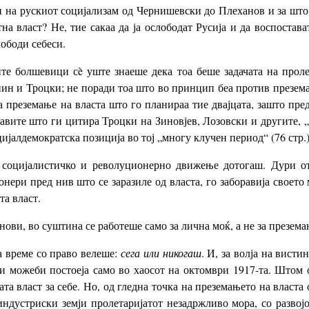
и на рускиот социјализам од Чернишевски до Плеханов и за што 
на власт? Не, тие сакаа да ја ослободат Русија и да воспостав
лободи себеси.
е болшевици сè уште знаеше дека тоа беше задачата на проле
ин и Троцки; не поради тоа што во принцип беа против преземањ
 преземање на власта што го планираа тие двајцата, зашто пред
зјавите што ги цитира Троцки на Зиновјев, Лозовски и другите,
јалдемократска позиција во тој „многу клучен период“ (76 стр.)
социјалистичко и револуционерно движење дотогаш. Дури отк
ери пред нив што се заразиле од власта, го заборавија своето
та власт.
ови, во суштина се работеше само за лична моќ, а не за преземањ
 време со право велеше:
сега или никогаш
. И, за волја на висти
лови можеби постоеја само во хаосот на октомври 1917-та. Што
та власт за себе. Но, од гледна точка на преземањето на власта
ндустриски земји пролетаријатот незадржливо мора, со развојот