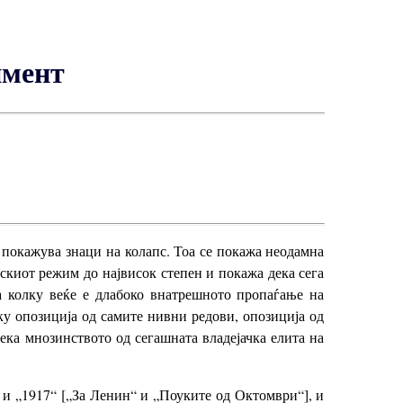
имент
 покажува знаци на колапс. Тоа се покажа неодамна
рскиот режим до највисок степен и покажа дека сега
а колку веќе е длабоко внатрешното пропаѓање на
ку опозиција од самите нивни редови, опозиција од
дека мнозинството од сегашната владејачка елита на
“ и „1917“ [„За Ленин“ и „Поуките од Октомври“], и