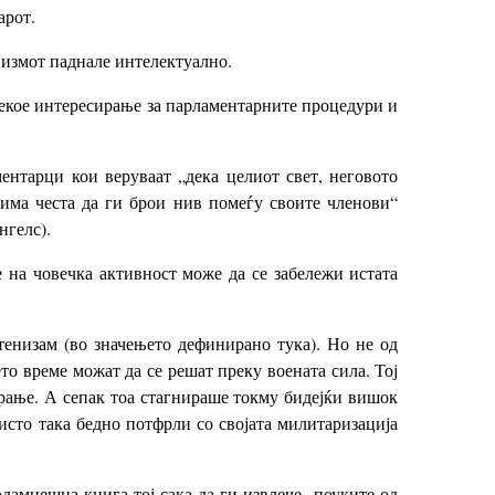
арот.
визмот паднале интелектуално.
 секое интересирање за парламентарните процедури и
ментарци кои веруваат „дека целиот свет, неговото
 има честа да ги брои нив помеѓу своите членови“
нгелс).
е на човечка активност може да се забележи истата
етенизам (во значењето дефинирано тука). Но не од
то време можат да се решат преку воената сила. Тој
ирање. А сепак тоа стагнираше токму бидејќи вишок
сто така бедно потфрли со својата милитаризација
одамнешна книга тој сака да ги извлече „поуките од