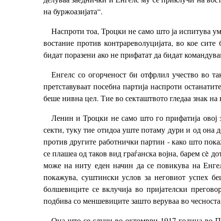
на буржоазијата“.
Наспроти тоа, Троцки не само што ја испитува уме
востание против контрареволуцијата, во кое сите
бидат поразени ако не прифатат да бидат командув
Енгелс со огорченост би отфрлил учество во та
претставуваат посебна партија наспроти останатит
беше нивна цел. Тие во секташтвото гледаа знак на
Ленин и Троцки не само што го прифатија овој 
секти, туку тие отидоа уште потаму дури и од она 
против другите работнички партии - како што пока
се плашеа од таков вид граѓанска војна, барем сè д
може на ниту еден начин да се повикува на Енге
покажува, суштински услов за неговиот успех бе
болшевиците се вклучија во пријателски прегово
подбива со меншевиците зашто веруваа во чесноста
Она што се случи во октомври 1917 година во Пе