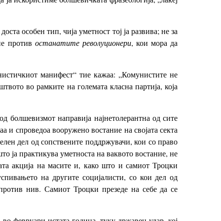
ста особен тип, чија уметност тој ја развива; не за
ние против
останатите револуционери
, кои мора да
унистичкиот манифест“ тие кажаа: „Комунистите не
твото во рамките на големата класна партија, која
од болшевизмот направија најнетолерантна од сите
аа и спроведоа вооружено востание на својата секта
елен дел од сопствените поддржувачи, кои со право
што ја практикува уметноста на ваквото востание, не
та акција на масите и, како што и самиот Троцки
спивањето на другите социјалисти, со кои дел од
против нив. Самиот Троцки презеде на себе да се
во февруари истата година, туку државен удар, кој