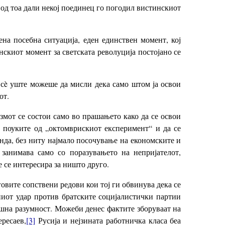
и од тоа дали некој поединец го погодил вистинскиот
ена посебна ситуација, еден единствен момент, кој
инскиот момент за светската револуција постојано се
н сè уште можеше да мисли дека само штом ја освои
от.
змот се состои само во прашањето како да се освои
за поуките од „октомврискиот експеримент“ и да се
анда, без ниту најмало посочување на економските и
 занимава само со поразувањето на непријателот,
 се интересира за ништо друго.
говите сопствени редови кои тој ги обвинува дека се
ниот удар против братските социјалистички партии
гашна разумност. Можеби денес фактите зборуваат на
ересаев,
[3]
Русија и нејзината работничка класа беа