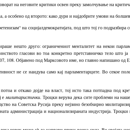
дговорат на неговите критики освен преку замолчување на критич
а, а особено од второто: како дури и најдобрите умови на болше
ретенизам“ на социјалдемократијата, под што тој го подразбира
збираше нешто друго: ограничениот менталитет на некои парла
инството гласови во тоа конкретно претставничко тело што ја
S. 107, 108. Објавено под Марксовото име, но главно напишано од Е
ивност не се наидува само кај парламентарците. Во секое пол
 потоа и откако дојде на власт, тој исто така потпадна под кр
ј е
милитаристички
. Троцки верува дека сите проблеми на наше
дство на Советска Русија преку нејзино безобѕирно милитариз
ната администрација и национализираната индустрија. Троцки и
дека човек може сè да направи преку воена сила. Во својата не