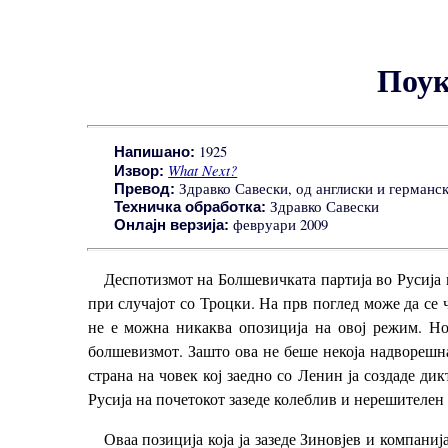
Поук
1925
Напишано:
What Next?
Извор:
Здравко Савески, од англиски и германск
Превод:
Здравко Савески
Техничка обработка:
февруари 2009
Онлајн верзија:
Деспотизмот на Болшевичката партија во Русија 
при случајот со Троцки. На прв поглед може да се 
не е можна никаква опозиција на овој режим. Но
болшевизмот. Зашто ова не беше некоја надворешна
страна на човек кој заедно со Ленин ја создаде ди
Русија на почетокот зазеде колеблив и нерешителен 
Оваа позиција која ја зазеде Зиновјев и компан