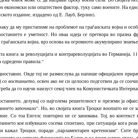
ден економски или општествен фактор, туку само воените. На едно
ското издание, издадено од Е. Лауб, Берлин).
наку да му пристапиме на проблемот на граѓанската војна и осо
останието е уметност. Но оваа идеја се претвора во празна ф
граѓанската војна, врз основа на огромното акумулирано знаење 
а книга за револуцијата и контрареволуцијата во Германија, 117
а одредени правила.“
дноставни. Овде тој не размислува да напише официјален прирач
ај со востанието
, освен ако не си целосно подготвен да се соочи
реба да го научи наизуст секој член на Комунистичката Интерна
станието, делувај со најголема решителност и преземи ја офанз
танието
започнало
“. Но, во својата книга Троцки воопшто не се з
ие. Со тоа Енгелс повторно не се занимава. Тој, во контекст 
анието кое избувнало сосема спонтано, при ситуација кога реа
би кажал Троцки, поради „парламентарен кретенизам“. Сите б
анието на ситната буржоазија во Баден и на таков начин стана, д