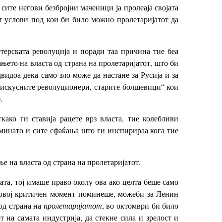
сите негови безбројни маченици ја пролеаја својата
ат услови под кои би било можно пролетаријатот да
терската револуција и поради таа причина тие беа
ето на власта од страна на пролетаријатот, што би
видоа дека само зло може да настане за Русија и за
 „искусните револуционери, старите болшевици“ кои
.
ако ги ставија рацете врз власта, тие колебливи
 минато и сите сфаќања што ги инспирираа кога тие
е на власта од страна на пролетаријатот.
ната, тој имаше право околу ова ако целта беше само
м овој критичен момент поминеше, можеби за Ленин
 од страна на
пролетаријатот
, во октомври би било
 на самата индустрија, да стекне сила и зрелост и