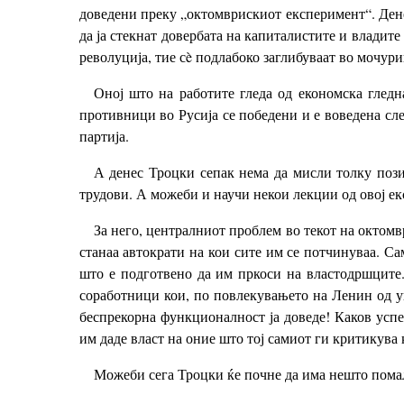
доведени преку „октомврискиот експеримент“. Дене
да ја стекнат довербата на капиталистите и владит
револуција, тие сè подлабоко заглибуваат во мочур
Оној што на работите гледа од економска гледна
противници во Русија се победени и е воведена сл
партија.
А денес Троцки сепак нема да мисли толку поз
трудови. А можеби и научи некои лекции од овој ек
За него, централниот проблем во текот на октом
станаа автократи на кои сите им се потчинуваа. Са
што е подготвено да им пркоси на властодршците.
соработници кои, по повлекувањето на Ленин од уп
беспрекорна функционалност ја доведе! Каков успех
им даде власт на оние што тој самиот ги критикува
Можеби сега Троцки ќе почне да има нешто помал