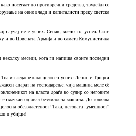
ако посегаат по противречни средства, трудејќи се
борување на овие влади и капиталисти преку светска
ј случај не е успех. Сепак, воено тој успеа. Сите
уку и во Црвената Армија и во самата Комунистичка
 неколку месеци, кога ги напиша своите последни
 Тоа изгледаше како целосен успех: Ленин и Троцки
 ужасен апарат на господарење, чија машина меле сè
оклоненикот на власта доаѓа во судир со неговите
т е смачкан од оваа безмилосна машина. До толкава
 целосна обезвластеност! Така, неговата „умешност“
ши и убијци!