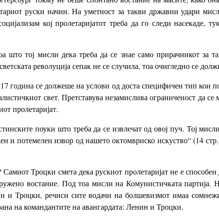
тариот руски начин. На уметност за такви државни удари мисл
оцијализам кој пролетаријатот треба да го следи насекаде, т
 што тој мисли дека треба да се знае само прирачникот за та
 светската револуција сепак не се случила, тоа очигледно се долж
917 година се должеше на услови од доста специфичен тип кои пос
питалистичкиот свет. Претставува незамислива ограниченост да се
иот пролетаријат.
тинските поуки што треба да се извлечат од овој пуч. Тој мисли
ен и потемелен извор од нашето октомвриско искуство“ (14 стр.)
 Самиот Троцки смета дека рускиот пролетаријат не е способен д
оружено востание. Под тоа мисли на Комунистичката партија. Н
н и Троцки, речиси сите водачи на болшевизмот имаа сомнежи 
рана на командантите на авангардата: Ленин и Троцки.