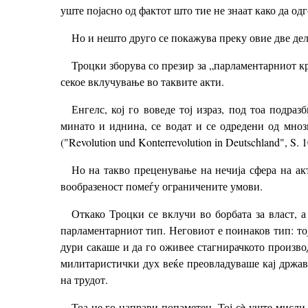
уште појасно од фактот што тие не знаат како да о
Но и нешто друго се покажува преку овие две дел
Троцки зборува со презир за „парламентарниот к
секое вклучување во таквите акти.
Енгелс, кој го воведе тој израз, под тоа подра
минато и иднина, се водат и се одредени од мноз
("Revolution und Konterrevolution in Deutschland", 
Но на такво преценување на нечија сфера на акт
вообразеност помеѓу ограничените умови.
Откако Троцки се вклучи во борбата за власт, а
парламентарниот тип. Неговиот е поинаков тип: то
дури сакаше и да го оживее стагнирачкото произво
милитаристички дух веќе преовладуваше кај држав
на трудот.
Тоа не го направи попаметен. Тој сè уште мисли 