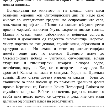
новата иднина...
Погледнуваш во минатото и ги гледаш, овие маси
безимени хероини кои Октомвриските дни ги најде како
живеат во изгладнетите градови, во осиромашените села,
опљачкани од војната... Шамии на главите (сè уште ретко
црвени марами), износени блузи, закрпени зимски палта...
Млади и стари, жени работнички и војнички сопруги,
селанки и домаќинки од градската сиромаштија. Поретко,
многу поретко во тие денови, службенички, образовани и
културни жени. Но имаше и жени од интелигенцијата
помеѓу оние што го понесоа Црвеното знаме до
Октомвриската победа – учителки, службенички, млади
студентки и гимназијалки, лекарки. Чекореа бодро,
несебично, одлучно. Каде ќе ги испратеа – таму одеа. На
фронтот? Капата на глава и стануваа борци на Црвената
армија. Штом ставеа црвена марама на раката – брзаа до
станиците за прва помош да го помогнат црвениот фронт
против Керенски кај Гатчина [близу Петроград]. Работеа во
службите за врска. Работеа посветено, радосно, полни со
верба дека нешто важно се случува и дека ние сме мали
делчиња од општата класа на револуцијата.
Во селата, селанките, останати без мажи (кои ги пратија на