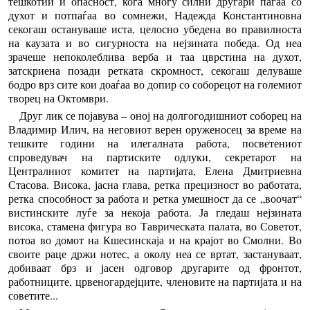
тешкотии и опасност, кога многу силни другари паѓаа со
духот и потпаѓаа во сомнежи, Надежда Константиновна
секогаш остануваше иста, целосно убедена во правилноста
на каузата и во сигурноста на нејзината победа. Од неа
зрачеше непоколеблива верба и таа цврстина на духот,
затскриена позади ретката скромност, секогаш делуваше
бодро врз сите кои доаѓаа во допир со соборецот на големиот
творец на Октомври.
Друг лик се појавува – оној на долгогодишниот соборец на
Владимир Илич, на неговиот верен оруженосец за време на
тешките години на илегалната работа, посветениот
спроведувач на партиските одлуки, секретарот на
Централниот комитет на партијата, Елена Дмитриевна
Стасова. Висока, јасна глава, ретка прецизност во работата,
ретка способност за работа и ретка умешност да се „воочат“
вистинските луѓе за некоја работа. Ја гледаш нејзината
висока, стамена фигура во Таврическата палата, во Советот,
потоа во домот на Кшесинскаја и на крајот во Смолни. Во
своите раце држи нотес, а околу неа се вртат, застануваат,
добиваат брз и јасен одговор другарите од фронтот,
работниците, црвеногардејците, членовите на партијата и на
советите...