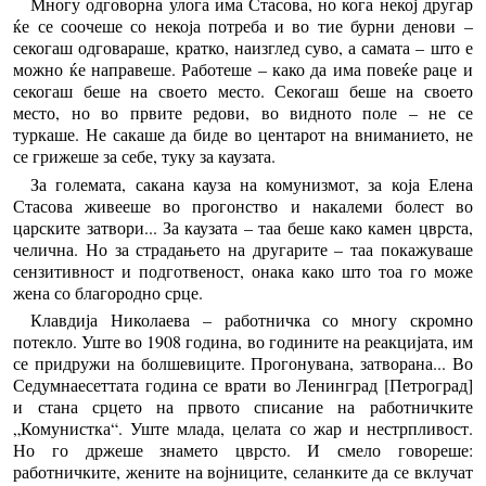
Многу одговорна улога има Стасова, но кога некој другар
ќе се соочеше со некоја потреба и во тие бурни денови –
секогаш одговараше, кратко, наизглед суво, а самата – што е
можно ќе направеше. Работеше – како да има повеќе раце и
секогаш беше на своето место. Секогаш беше на своето
место, но во првите редови, во видното поле – не се
туркаше. Не сакаше да биде во центарот на вниманието, не
се грижеше за себе, туку за каузата.
За големата, сакана кауза на комунизмот, за која Елена
Стасова живееше во прогонство и накалеми болест во
царските затвори... За каузата – таа беше како камен цврста,
челична. Но за страдањето на другарите – таа покажуваше
сензитивност и подготвеност, онака како што тоа го може
жена со благородно срце.
Клавдија Николаева – работничка со многу скромно
потекло. Уште во 1908 година, во годините на реакцијата, им
се придружи на болшевиците. Прогонувана, затворана... Во
Седумнаесеттата година се врати во Ленинград [Петроград]
и стана срцето на првото списание на работничките
„Комунистка“. Уште млада, целата со жар и нестрпливост.
Но го држеше знамето цврсто. И смело говореше:
работничките, жените на војниците, селанките да се вклучат