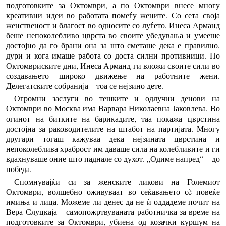
подготовките за Октомври, а по Октомври внесе многу
креативни идеи во работата помеѓу жените. Со сета своја
женственост и благост во односите со луѓето, Инеса Арманд
беше непоколебливо цврста во своите убедувања и умееше
достојно да го брани она за што сметаше дека е правилно,
дури и кога имаше работа со доста силни противници. По
Октомвриските дни, Инеса Арманд ги вложи своите сили во
создавањето широко движење на работните жени.
Делегатските собранија – тоа се нејзино дете.
Огромни заслуги во тешките и одлучни денови на
Октомври во Москва има Варвара Николаевна Јаковлева. Во
огинот на битките на барикадите, таа покажа цврстина
достојна за раководителите на штабот на партијата. Многу
другари тогаш кажуваа дека нејзината цврстина и
непоколеблива храброст им даваше сила на колебливите и ги
вдахнуваше оние што паднале со духот. „Одиме напред“ – до
победа.
Спомнувајќи си за женските ликови на Големиот
Октомври, волшебно оживуваат во сеќавањето сè повеќе
имиња и лица. Можеме ли денес да не ѝ оддадеме почит на
Вера Слуцкаја – самопожртвуваната работничка за време на
подготовките за Октомври, убиена од козачки куршум на