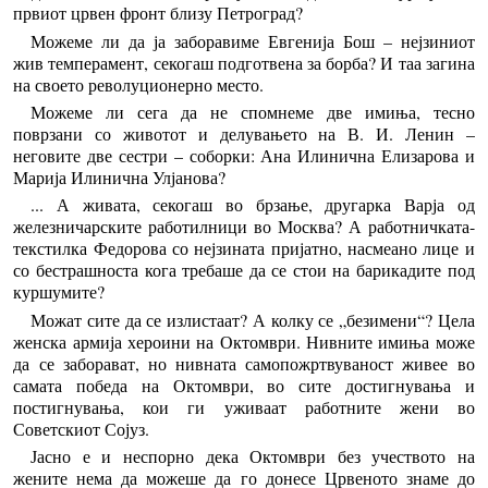
првиот црвен фронт близу Петроград?
Можеме ли да ја заборавиме Евгенија Бош – нејзиниот
жив темперамент, секогаш подготвена за борба? И таа загина
на своето револуционерно место.
Можеме ли сега да не спомнеме две имиња, тесно
поврзани со животот и делувањето на В. И. Ленин –
неговите две сестри – соборки: Ана Илинична Елизарова и
Марија Илинична Улјанова?
... А живата, секогаш во брзање, другарка Варја од
железничарските работилници во Москва? А работничката-
текстилка Федорова со нејзината пријатно, насмеано лице и
со бестрашноста кога требаше да се стои на барикадите под
куршумите?
Можат сите да се излистаат? А колку се „безимени“? Цела
женска армија хероини на Октомври. Нивните имиња може
да се заборават, но нивната самопожртвуваност живее во
самата победа на Октомври, во сите достигнувања и
постигнувања, кои ги уживаат работните жени во
Советскиот Сојуз.
Јасно е и неспорно дека Октомври без учеството на
жените нема да можеше да го донесе Црвеното знаме до