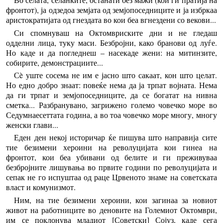
фронтот), ја одзедоа земјата од земјопоседниците и ја избркаа
аристократијата од гнездата во кои беа вгнездени со векови...
Си спомнуваш на Октомвриските дни и не гледаш
одделни лица, туку маси. Безбројни, како бранови од луѓе.
Но каде и да погледнеш – насекаде жени: на митинзите,
собирите, демонстрациите...
Сè уште сосема не им е јасно што сакаат, кон што целат.
Но едно добро знаат: повеќе нема да ја трпат војната. Нема
да ги трпат и земјопоседниците, да се богатат на нивна
сметка... Разбранувано, загрижено големо човечко море во
Седумнаесеттата година, а во тоа човечко море многу, многу
женски глави...
Еден ден некој историчар ќе пишува што направија сите
тие безимени хероини на револуцијата кои гинеа на
фронтот, кои беа убивани од белите и ги преживуваа
безбројните лишувања во првите години по револуцијата и
сепак не го испуштаа од раце Црвеното знаме на советската
власт и комунизмот.
Ним, на тие безимени хероини, кои загинаа за новиот
живот на работниците во деновите на Големиот Октомври,
им се поклонува младиот [Советски] Сојуз, каде сега