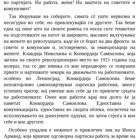
во партијата. На работа, жени! На заштита на советите и
комунизмот!
Таа зборуваше на собирите, самата сè уште нервозна и
несигурна во себе, но привлекувајќи ги другите. Таа беше
една од оние што на своите рамена ги носеа сите тешкотии
на подготовките на патот за широкото, масовно вклучување
на жените во револуцијата, каде ќе се борат на два фронта: за
совети и комунизам и, истовремено, за еманципација на
жените. Клавдија Николаева и Конкордија Самоилова, која
загина на своето револуционерно место во 1921 година (од
колера), тоа се две имиња со кои нераздвојно се поврзани
првите и најтешките чекори на движењето на работничките,
особено во Ленинград. Конкордија Самоилова беше
неповторливо самопожртвуван партиски работник, многу
успешен оратор, кој умееше кон себе да ги привлече срцата
на работничките. Оние кои работеа крај неа долго ќе ја
паметат Конкордија Самоилова. Едноставна во
комуникацијата, едноставна во својата облека, посветена на
исполнувањето на донесените одлуки, но затоа строга и кон
себе и кон другите.
Особено упадлив е нежниот и привлечен лик на Инеса
Арманд, која вршеше одговорна партиска работа за време на