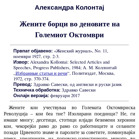
Александра Колонтај
Жените борци во деновите на
Големиот Октомври
«Женский журнал», No. 11,
Првпат објавено:
ноември 1927, стр. 2-3.
Alexandra Kollontai: Selected Articles and
Извор:
Speeches, Progress Publishers, 1984; А. М. Коллонтай
„
Избранные статьи и речи
“, Политиздат, Москва,
1972, стр. 370-374.
Здравко Савески, од англиски и руски јазик
Превод:
Здравко Савески
Техничка обработка:
февруари 2017
Онлајн верзија:
Жените кои учествуваа во Големата Октомвриска
Револуција – кои беа тие? Изолирани поединци? Не, ги
имаше многу; десетици, стотици илјади безимени хероини
кои, чекорејќи рамо до рамо со работниците и селаните
позади Црвеното знаме и паролите за советите, поминувајќи
преку урнатините на поповско-царистичкото минато во