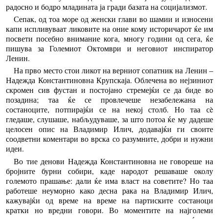
радосно и бодро младината ја гради базата на социјализмот.
Сепак, од тоа море од женски глави во шамии и износени
капи испливуваат ликовите на оние кому историчарот ќе им
посвети посебно внимание кога, многу години од сега, ќе
пишува за Големиот Октомври и неговиот инспиратор
Ленин.
На прво место стои ликот на верниот сопатник на Ленин –
Надежда Константиновна Крупскаја. Облечена во нејзиниот
скромен сив фустан и постојано стремејќи се да биде во
позадина; таа ќе се провлечеше незабележана на
состаноците, потпирајќи се на некој столб. Но таа сè
гледаше, слушаше, набљудуваше, за што потоа ќе му дадеше
целосен опис на Владимир Илич, додавајќи ги своите
соодветни коментари во врска со разумните, добри и нужни
идеи.
Во тие денови Надежда Константиновна не говореше на
бројните бурни собири, каде народот решаваше околу
големото прашање: дали ќе има власт на советите? Но таа
работеше неуморно како десна рака на Владимир Илич,
кажувајќи од време на време на партиските состаноци
кратки но вредни говори. Во моментите на најголеми