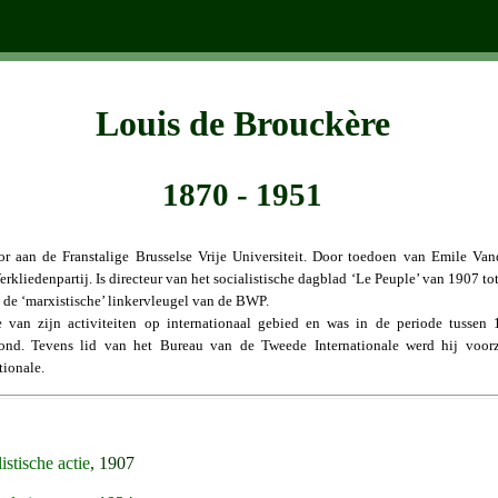
Louis de Brouckère
1870 - 1951
or aan de Franstalige Brusselse Vrije Universiteit. Door toedoen van Emile Va
Werkliedenpartij. Is directeur van het socialistische dagblad ‘Le Peuple’ van 1907 
 de ‘marxistische’ linkervleugel van de BWP.
 van zijn activiteiten op internationaal gebied en was in de periode tusse
ond. Tevens lid van het Bureau van de Tweede Internationale werd hij voorzi
tionale.
istische actie
, 1907