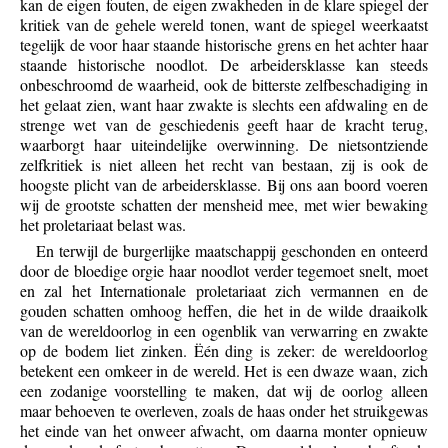
kan de eigen fouten, de eigen zwakheden in de klare spiegel der
kritiek van de gehele wereld tonen, want de spiegel weerkaatst
tegelijk de voor haar staande historische grens en het achter haar
staande historische noodlot. De arbeidersklasse kan steeds
onbeschroomd de waarheid, ook de bitterste zelfbeschadiging in
het gelaat zien, want haar zwakte is slechts een afdwaling en de
strenge wet van de geschiedenis geeft haar de kracht terug,
waarborgt haar uiteindelijke overwinning. De nietsontziende
zelfkritiek is niet alleen het recht van bestaan, zij is ook de
hoogste plicht van de arbeidersklasse. Bij ons aan boord voeren
wij de grootste schatten der mensheid mee, met wier bewaking
het proletariaat belast was.
En terwijl de burgerlijke maatschappij geschonden en onteerd
door de bloedige orgie haar noodlot verder tegemoet snelt, moet
en zal het Internationale proletariaat zich vermannen en de
gouden schatten omhoog heffen, die het in de wilde draaikolk
van de wereldoorlog in een ogenblik van verwarring en zwakte
op de bodem liet zinken. Ëén ding is zeker: de wereldoorlog
betekent een omkeer in de wereld. Het is een dwaze waan, zich
een zodanige voorstelling te maken, dat wij de oorlog alleen
maar behoeven te overleven, zoals de haas onder het struikgewas
het einde van het onweer afwacht, om daarna monter opnieuw