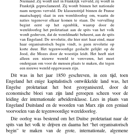
Niemand. Zij wordt niet in Frankrijk vervuld, zij wordt in
Frankrijk geproclameerd. Zij wordt binnen het nationale
raam nergens vervuld. De klassenstrijd binnen de Franse
maatschappij slaat in een wereldoorlog om, waarin de
naties tegenover elkaar komen te staan. De vervulling
begint eerst op het ogenblik, waarop door de
wereldoorlog het proletariaat aan de spits van het volk
wordt gedreven, dat de wereldmarkt beheerst, aan de spits
van Engeland. De revolutie, die hier niet haar eind, maar
haar organisatorisch begin vindt, is geen revolutie op
korte duur. Het tegenwoordige geslacht gelijkt op de
Jood, die Mozes door de woestijn leidt. Het heeft niet
alleen een nieuwe wereld te veroveren, het moet
ondergaan om voor de mensen plaats te maken, die tegen
een nieuwe wereld opgewassen zijn.
Dit was in het jaar 1850 geschreven, in een tijd, toen
Engeland het enige kapitalistisch ontwikkelde land was, het
Engelse proletariaat het best georganiseerd, door de
economische bloei van zijn land geroepen scheen voor de
leiding der internationale arbeidersklasse. Lees in plaats van
Engeland Duitsland en de woorden van Marx zijn een geniaal
voorvoelen van de tegenwoordige wereldoorlog.
Die oorlog was bestemd om het Duitse proletariaat naar de
spits van het volk te drijven en daarna het “het organisatorisch
begin” te maken van de grote, internationale, algemene