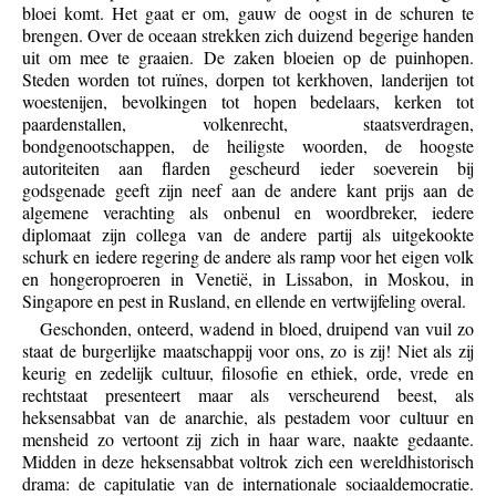
bloei komt. Het gaat er om, gauw de oogst in de schuren te
brengen. Over de oceaan strekken zich duizend begerige handen
uit om mee te graaien. De zaken bloeien op de puinhopen.
Steden worden tot ruïnes, dorpen tot kerkhoven, landerijen tot
woestenijen, bevolkingen tot hopen bedelaars, kerken tot
paardenstallen, volkenrecht, staatsverdragen,
bondgenootschappen, de heiligste woorden, de hoogste
autoriteiten aan flarden gescheurd ieder soeverein bij
godsgenade geeft zijn neef aan de andere kant prijs aan de
algemene verachting als onbenul en woordbreker, iedere
diplomaat zijn collega van de andere partij als uitgekookte
schurk en iedere regering de andere als ramp voor het eigen volk
en hongeroproeren in Venetië, in Lissabon, in Moskou, in
Singapore en pest in Rusland, en ellende en vertwijfeling overal.
Geschonden, onteerd, wadend in bloed, druipend van vuil zo
staat de burgerlijke maatschappij voor ons, zo is zij! Niet als zij
keurig en zedelijk cultuur, filosofie en ethiek, orde, vrede en
rechtstaat presenteert maar als verscheurend beest, als
heksensabbat van de anarchie, als pestadem voor cultuur en
mensheid zo vertoont zij zich in haar ware, naakte gedaante.
Midden in deze heksensabbat voltrok zich een wereldhistorisch
drama: de capitulatie van de internationale sociaaldemocratie.