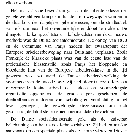
elkaar verbond.
Het marxistische bewustzijn gaf aan de arbeidersklasse der
gehele wereld een kompas in handen, om wegwijs te worden in
de draaikolk der dagelijkse gebeurtenissen, om de strijdtactiek
van elk uur naar het onveranderlijke einddoel te richten. De
draagster, de kampvechtster en de behoedster van deze nieuwe
methode was de Duitse sociaaldemocratie. De oorlog van 1870
en de Commune van Parijs hadden het zwaartepunt der
Europese arbeidersbeweging naar Duitsland verplaatst. Zoals
Frankrijk de klassieke plaats was van de eerste fase van de
proletarische klassenstrijd, zoals Parijs het kloppende en
bloedende hart van de Europese arbeidersklasse in die tijd
geweest was, zo werd de Duitse arbeidersbevolking de
voorhoede van de tweede fase. Zij heeft door talloze offers van
onvermoeide kleine arbeid de sterkste en voorbeeldigste
organisatie opgebouwd, de grootste pers geschapen, de
doeltreffendste middelen voor scholing en voorlichting in het
leven geroepen, de geweldigste kiezersmassa om zich
geschaard, de talrijkste parlementaire mandaten bevochten.
De Duitse sociaaldemocratie gold als de zuiverste
belichaming van het marxistische socialisme. Zij had en maakte
aanspraak op een speciale plaats als de leermeesteres en leidster