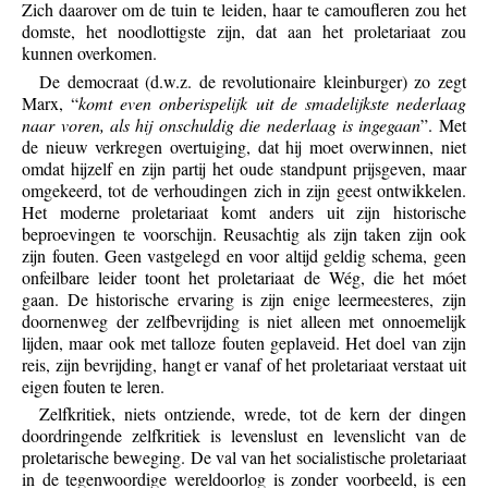
Zich daarover om de tuin te leiden, haar te camoufleren zou het
domste, het noodlottigste zijn, dat aan het proletariaat zou
kunnen overkomen.
De democraat (d.w.z. de revolutionaire kleinburger) zo zegt
Marx, “
komt even onberispelijk uit de smadelijkste nederlaag
naar voren, als hij onschuldig die nederlaag is ingegaan
”. Met
de nieuw verkregen overtuiging, dat hij moet overwinnen, niet
omdat hijzelf en zijn partij het oude standpunt prijsgeven, maar
omgekeerd, tot de verhoudingen zich in zijn geest ontwikkelen.
Het moderne proletariaat komt anders uit zijn historische
beproevingen te voorschijn. Reusachtig als zijn taken zijn ook
zijn fouten. Geen vastgelegd en voor altijd geldig schema, geen
onfeilbare leider toont het proletariaat de Wég, die het móet
gaan. De historische ervaring is zijn enige leermeesteres, zijn
doornenweg der zelfbevrijding is niet alleen met onnoemelijk
lijden, maar ook met talloze fouten geplaveid. Het doel van zijn
reis, zijn bevrijding, hangt er vanaf of het proletariaat verstaat uit
eigen fouten te leren.
Zelfkritiek, niets ontziende, wrede, tot de kern der dingen
doordringende zelfkritiek is levenslust en levenslicht van de
proletarische beweging. De val van het socialistische proletariaat
in de tegenwoordige wereldoorlog is zonder voorbeeld, is een