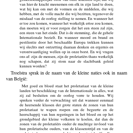
van hier de kracht meenemen om elk in zijn land te doen,
wat hij kan om met de vormen en de middelen, die wij
hebben, met de volle macht die wij bezitten, tegenover de
misdaad van de oorlog stelling te nemen. En wanneer het
er toe zou komen, wanneer het werkelijk ertoe zou komen,
dan moeten wij er voor zorgen dat het een steen zal zijn,
een steen van het einde. Dat is de stemming, die de gehele
Internationale bezielt. En wanneer moord en brand en
pestilentie door het beschaafde Europa trekken kunnen
wij slechts met ontzetting daaraan denken en ergernis en
verontwaardiging wellen op in onze borst. En wij vragen
ons af: zijn de mensen, zijn de proletariërs thans werkelijk
nog schapen, dat zij stom naar de slachtbank geleid
kunnen worden?
Troelstra sprak in de naam van de kleine naties ook in naam
van België:
Met goed en bloed staat het proletariaat van de kleine
landen ter beschikking van de Internationale in alles, wat
zij zal besluiten om de oorlog verre te houden. Wij
spreken verder de verwachting uit dat wanneer eenmaal
de heersende klassen der grote staten de zonen van hun
proletariaat te wapen roepen om de begeerte en de
heerschappij van hun regeringen in het bloed en op het
grondgebied der kleine volkeren te koelen, dat dan de
zonen van de proletariërs onder de machtige invloed van
hun proletarische ouders, van de klassenstrijd en van de