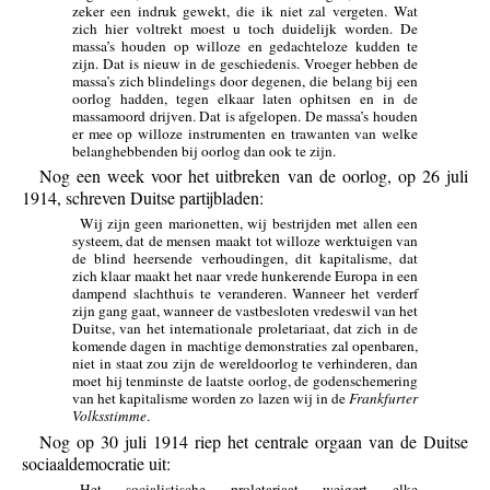
zeker een indruk gewekt, die ik niet zal vergeten. Wat
zich hier voltrekt moest u toch duidelijk worden. De
massa’s houden op willoze en gedachteloze kudden te
zijn. Dat is nieuw in de geschiedenis. Vroeger hebben de
massa’s zich blindelings door degenen, die belang bij een
oorlog hadden, tegen elkaar laten ophitsen en in de
massamoord drijven. Dat is afgelopen. De massa’s houden
er mee op willoze instrumenten en trawanten van welke
belanghebbenden bij oorlog dan ook te zijn.
Nog een week voor het uitbreken van de oorlog, op 26 juli
1914, schreven Duitse partijbladen:
Wij zijn geen marionetten, wij bestrijden met allen een
systeem, dat de mensen maakt tot willoze werktuigen van
de blind heersende verhoudingen, dit kapitalisme, dat
zich klaar maakt het naar vrede hunkerende Europa in een
dampend slachthuis te veranderen. Wanneer het verderf
zijn gang gaat, wanneer de vastbesloten vredeswil van het
Duitse, van het internationale proletariaat, dat zich in de
komende dagen in machtige demonstraties zal openbaren,
niet in staat zou zijn de wereldoorlog te verhinderen, dan
moet hij tenminste de laatste oorlog, de godenschemering
van het kapitalisme worden zo lazen wij in de
Frankfurter
Volksstimme
.
Nog op 30 juli 1914 riep het centrale orgaan van de Duitse
sociaaldemocratie uit:
Het socialistische proletariaat weigert elke