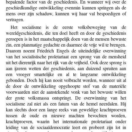
bepalende factor van de geschiedenis. En wanneer wij over de
geschiedkundige ontwikkeling evenmin kunnen springen als de
mens over zijn schaduw, kunnen wij haar val bespoedigen of
vertragen.
Het socialisme is de eerste volksbeweging van de
wereldgeschiedenis, die ten doel heeft en door de geschiedenis
geroepen is in het maatschappelijk doen van de mensen bewuste
zin, een planmatige gedachte en daarmee de vrije wil te brengen.
Daarom noemt Friedrich Engels de uiteindelijke overwinning
van het socialistische proletariaat een sprong van de mensheid
uit het dierenrijk naar het rijk van de vrijheid. Ook deze sprong is
aan ijzeren wetten der geschiedenis, aan duizend spruiten aan
een vroeger smartelijke en al te langzame ontwikkeling
gebonden. Doch hij kan nooit volbracht worden, wanneer uit al
de door de ontwikkeling opgehoopte stof van de materiële
voorwaarden niet de aanstekende vonk van het bewuste willen
der grote volksmassa ontspringt. De overwinning van het
socialisme zal niet als een fatum van de hemel neerdalen. Hij
kan slechts door een lange reeks van geweldige krachtproeven
tussen de oude en nieuwe machten bevochten worden,
krachtproeven, waarin het internationale proletariaat onder
leiding van de sociaaldemocratie leert en probeert zijn lot in