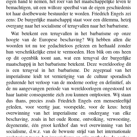
eigen hand te nemen, het roer van het maatschappelijke leven te
bemachtigen, uit een willoze speelbal van de eigen geschiedenis
tot haar doelbewuste bestuurder te worden. Friedrich Engels zei
eens: De burgerlijke maatschappij staat voor een dilemma, hetzij
overgang naar het socialisme of terugvallen naar het barbarisme.
Wat betekent een terugvallen in het barbarisme op onze
hoogte van de Europese beschaving? Wij hebben allen die
woorden tot nu toe gedachteloos gelezen en herhaald zonder
hun verschrikkelijke ernst te vermoeden. Hen blik om ons heen
op dit ogenblik toont aan, wat een terugval der burgerlijke
maatschappij in het barbarisme betekent. Deze wereldoorlog dit
is een terugval in het barbarisme. De zegepraal van het
imperialisme leidt tot vernietiging van de cultuur sporadisch
gedurende het verloop van de moderne oorlog en definitief, als
de nu aangevangen periode van wereldoorlogen ongestoord tot
haar laatste consequentie zich zou kunnen ontplooien. Wij staan
dus thans, precies zoals Friedrich Engels een mensenleeftijd
geleden, voor veertig jaar, voorspelde, voor de keus: hetzij
overwinning van het imperialisme en ondergang van elke
beschaving, zoals in het oude Rome, ontvolking, verwoesting,
degeneratie, één groot kerkhof dan wel overwinning van het
socialisme, d.w.z. van de bewuste strijd van het internationale