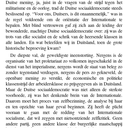
Duitse mening, ja, juist in de vragen van de strijd tegen het
militarisme en de oorlog, trad de Duitse sociaaldemocratie steeds
beslissend op. “Voor ons, Duitsers, is dit onaannemelijk,” was in
de regel voldoende om de oriëntatie der Internationale te
bepalen. Met blind vertrouwen gaf zij zich aan de leiding der
bewonderde, machtige Duitse sociaaldemocratie over: zij was de
trots van elke socialist en de schrik van de heersende klassen in
alle landen. En wat beleefden wij in Duitsland, toen de grote
historische beproeving kwam?
De diepste val, de geweldigste ineenstorting. Nergens is de
organisatie van het proletariaat zo volkomen ingeschakeld in de
dienst van het imperialisme, nergens wordt de staat van beleg zo
zonder tegenstand verdragen, nergens de pers zo gekneveld, de
openbare mening zo verstikt, de economische en politieke
klassenstrijd der arbeidersklasse zo prijsgegeven als in Duitsland.
Maar de Duitse sociaaldemocratie was niet alleen de sterkste
voorhoede, zij was het denkende brein van de Internationale.
Daarom moet het proces van zelfbezinning, de analyse bij haar
en ten opzichte van haar geval beginnen. Zij heeft de plicht
vooraan te gaan met de redding van het Internationale
socialisme, dat wil zeggen met nietsontziende zelfkritiek. Geen
andere partij, geen andere klasse der burgerlijke maatschappij