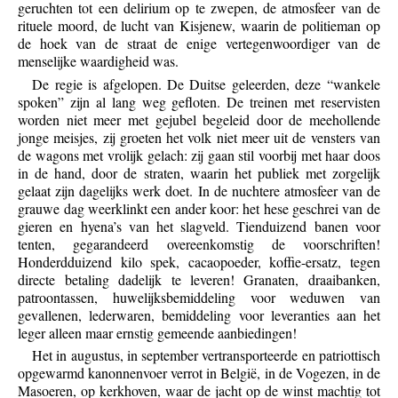
geruchten tot een delirium op te zwepen, de atmosfeer van de
rituele moord, de lucht van Kisjenew, waarin de politieman op
de hoek van de straat de enige vertegenwoordiger van de
menselijke waardigheid was.
De regie is afgelopen. De Duitse geleerden, deze “wankele
spoken” zijn al lang weg gefloten. De treinen met reservisten
worden niet meer met gejubel begeleid door de meehollende
jonge meisjes, zij groeten het volk niet meer uit de vensters van
de wagons met vrolijk gelach: zij gaan stil voorbij met haar doos
in de hand, door de straten, waarin het publiek met zorgelijk
gelaat zijn dagelijks werk doet. In de nuchtere atmosfeer van de
grauwe dag weerklinkt een ander koor: het hese geschrei van de
gieren en hyena’s van het slagveld. Tienduizend banen voor
tenten, gegarandeerd overeenkomstig de voorschriften!
Honderdduizend kilo spek, cacaopoeder, koffie-ersatz, tegen
directe betaling dadelijk te leveren! Granaten, draaibanken,
patroontassen, huwelijksbemiddeling voor weduwen van
gevallenen, lederwaren, bemiddeling voor leveranties aan het
leger alleen maar ernstig gemeende aanbiedingen!
Het in augustus, in september vertransporteerde en patriottisch
opgewarmd kanonnenvoer verrot in België, in de Vogezen, in de
Masoeren, op kerkhoven, waar de jacht op de winst machtig tot