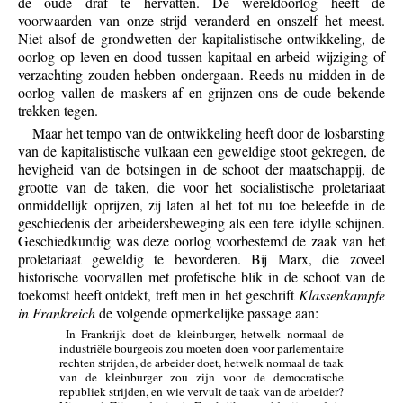
de oude draf te hervatten. De wereldoorlog heeft de
voorwaarden van onze strijd veranderd en onszelf het meest.
Niet alsof de grondwetten der kapitalistische ontwikkeling, de
oorlog op leven en dood tussen kapitaal en arbeid wijziging of
verzachting zouden hebben ondergaan. Reeds nu midden in de
oorlog vallen de maskers af en grijnzen ons de oude bekende
trekken tegen.
Maar het tempo van de ontwikkeling heeft door de losbarsting
van de kapitalistische vulkaan een geweldige stoot gekregen, de
hevigheid van de botsingen in de schoot der maatschappij, de
grootte van de taken, die voor het socialistische proletariaat
onmiddellijk oprijzen, zij laten al het tot nu toe beleefde in de
geschiedenis der arbeidersbeweging als een tere idylle schijnen.
Geschiedkundig was deze oorlog voorbestemd de zaak van het
proletariaat geweldig te bevorderen. Bij Marx, die zoveel
historische voorvallen met profetische blik in de schoot van de
toekomst heeft ontdekt, treft men in het geschrift
Klassenkampfe
in Frankreich
de volgende opmerkelijke passage aan:
In Frankrijk doet de kleinburger, hetwelk normaal de
industriële bourgeois zou moeten doen voor parlementaire
rechten strijden, de arbeider doet, hetwelk normaal de taak
van de kleinburger zou zijn voor de democratische
republiek strijden, en wie vervult de taak van de arbeider?