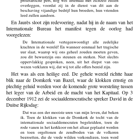
proletarische pers, nog wel driemaal met zichzelf zullen
overleggen, voordat zij in de dienst van dit aan de
beschaving vijandige bedrijf hun broeders, hun vrienden
leed zullen aandoen.
En Jaurès sloot zijn redevoering, nadat hij in de naam van het
Internationale Bureau het manifest tegen de oorlog had
voorgelezen:
De Internationale vertegenwoordigt alle zedelijke
krachten in de wereld! En wanneer eenmaal het tragische
uur slaat, waarop wij ons geheel zouden moeten geven,
zou dit bewustzijn ons steunen en sterken. Niet slechts
oppervlakkig gesproken, neen, uit het diepst van ons
wezen verklaren wij, dat wij tot alle offers bereid zijn.
Het was als een heilige eed. De gehele wereld richtte haar
blik naar de Domkerk van Bazel, waar de klokken ernstig en
plechtig geluid werden voor de komende grote worsteling tussen
het leger van de Arbeid en de macht van het Kapitaal. Op 3
december 1912 zei de sociaaldemocratische spreker David in de
Duitse Rijksdag:
Dat was een der mooiste uren van mijn leven, dat beken
ik. Toen de klokken van de Domkerk de tocht van de
internationale sociaaldemocraten begeleidden, toen de
rode vanen in het kerkkoor om het altaar geplaatst werden
en toen orgeltonen de zendboden van de volkeren
begroetten, die de vrede wilden verkondigen, toen werd