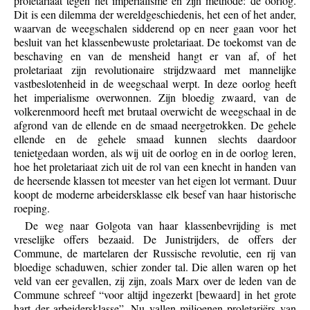
proletariaat tegen het imperialisme en zijn methode: de oorlog.
Dit is een dilemma der wereldgeschiedenis, het een of het ander,
waarvan de weegschalen sidderend op en neer gaan voor het
besluit van het klassenbewuste proletariaat. De toekomst van de
beschaving en van de mensheid hangt er van af, of het
proletariaat zijn revolutionaire strijdzwaard met mannelijke
vastbeslotenheid in de weegschaal werpt. In deze oorlog heeft
het imperialisme overwonnen. Zijn bloedig zwaard, van de
volkerenmoord heeft met brutaal overwicht de weegschaal in de
afgrond van de ellende en de smaad neergetrokken. De gehele
ellende en de gehele smaad kunnen slechts daardoor
tenietgedaan worden, als wij uit de oorlog en in de oorlog leren,
hoe het proletariaat zich uit de rol van een knecht in handen van
de heersende klassen tot meester van het eigen lot vermant. Duur
koopt de moderne arbeidersklasse elk besef van haar historische
roeping.
De weg naar Golgota van haar klassenbevrijding is met
vreselijke offers bezaaid. De Junistrijders, de offers der
Commune, de martelaren der Russische revolutie, een rij van
bloedige schaduwen, schier zonder tal. Die allen waren op het
veld van eer gevallen, zij zijn, zoals Marx over de leden van de
Commune schreef “voor altijd ingezerkt [bewaard] in het grote
hart der arbeidersklasse”. Nu vallen miljoenen proletariërs van