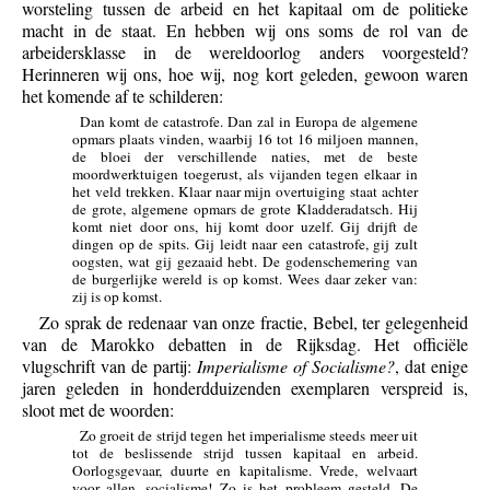
worsteling tussen de arbeid en het kapitaal om de politieke
macht in de staat. En hebben wij ons soms de rol van de
arbeidersklasse in de wereldoorlog anders voorgesteld?
Herinneren wij ons, hoe wij, nog kort geleden, gewoon waren
het komende af te schilderen:
Dan komt de catastrofe. Dan zal in Europa de algemene
opmars plaats vinden, waarbij 16 tot 16 miljoen mannen,
de bloei der verschillende naties, met de beste
moordwerktuigen toegerust, als vijanden tegen elkaar in
het veld trekken. Klaar naar mijn overtuiging staat achter
de grote, algemene opmars de grote Kladderadatsch. Hij
komt niet door ons, hij komt door uzelf. Gij drijft de
dingen op de spits. Gij leidt naar een catastrofe, gij zult
oogsten, wat gij gezaaid hebt. De godenschemering van
de burgerlijke wereld is op komst. Wees daar zeker van:
zij is op komst.
Zo sprak de redenaar van onze fractie, Bebel, ter gelegenheid
van de Marokko debatten in de Rijksdag. Het officiële
vlugschrift van de partij:
Imperialisme of Socialisme?
, dat enige
jaren geleden in honderdduizenden exemplaren verspreid is,
sloot met de woorden:
Zo groeit de strijd tegen het imperialisme steeds meer uit
tot de beslissende strijd tussen kapitaal en arbeid.
Oorlogsgevaar, duurte en kapitalisme. Vrede, welvaart
voor allen, socialisme! Zo is het probleem gesteld. De