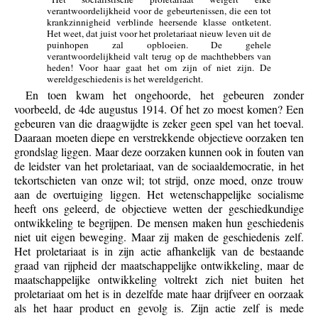
verantwoordelijkheid voor de gebeurtenissen, die een tot
krankzinnigheid verblinde heersende klasse ontketent.
Het weet, dat juist voor het proletariaat nieuw leven uit de
puinhopen zal opbloeien. De gehele
verantwoordelijkheid valt terug op de machthebbers van
heden! Voor haar gaat het om zijn of niet zijn. De
wereldgeschiedenis is het wereldgericht.
En toen kwam het ongehoorde, het gebeuren zonder
voorbeeld, de 4de augustus 1914. Of het zo moest komen? Een
gebeuren van die draagwijdte is zeker geen spel van het toeval.
Daaraan moeten diepe en verstrekkende objectieve oorzaken ten
grondslag liggen. Maar deze oorzaken kunnen ook in fouten van
de leidster van het proletariaat, van de sociaaldemocratie, in het
tekortschieten van onze wil; tot strijd, onze moed, onze trouw
aan de overtuiging liggen. Het wetenschappelijke socialisme
heeft ons geleerd, de objectieve wetten der geschiedkundige
ontwikkeling te begrijpen. De mensen maken hun geschiedenis
niet uit eigen beweging. Maar zij maken de geschiedenis zelf.
Het proletariaat is in zijn actie afhankelijk van de bestaande
graad van rijpheid der maatschappelijke ontwikkeling, maar de
maatschappelijke ontwikkeling voltrekt zich niet buiten het
proletariaat om het is in dezelfde mate haar drijfveer en oorzaak
als het haar product en gevolg is. Zijn actie zelf is mede