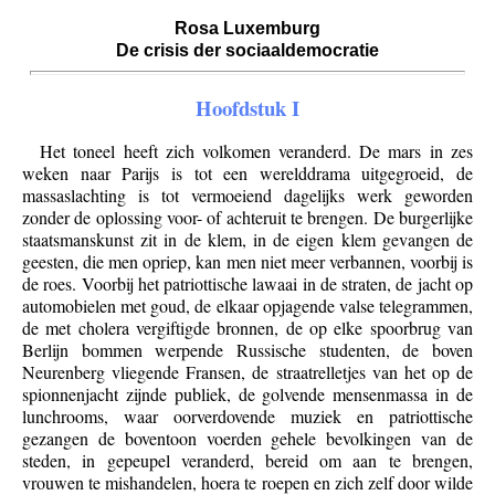
Rosa Luxemburg
De crisis der sociaaldemocratie
Hoofdstuk I
Het toneel heeft zich volkomen veranderd. De mars in zes
weken naar Parijs is tot een werelddrama uitgegroeid, de
massaslachting is tot vermoeiend dagelijks werk geworden
zonder de oplossing voor- of achteruit te brengen. De burgerlijke
staatsmanskunst zit in de klem, in de eigen klem gevangen de
geesten, die men opriep, kan men niet meer verbannen, voorbij is
de roes. Voorbij het patriottische lawaai in de straten, de jacht op
automobielen met goud, de elkaar opjagende valse telegrammen,
de met cholera vergiftigde bronnen, de op elke spoorbrug van
Berlijn bommen werpende Russische studenten, de boven
Neurenberg vliegende Fransen, de straatrelletjes van het op de
spionnenjacht zijnde publiek, de golvende mensenmassa in de
lunchrooms, waar oorverdovende muziek en patriottische
gezangen de boventoon voerden gehele bevolkingen van de
steden, in gepeupel veranderd, bereid om aan te brengen,
vrouwen te mishandelen, hoera te roepen en zich zelf door wilde