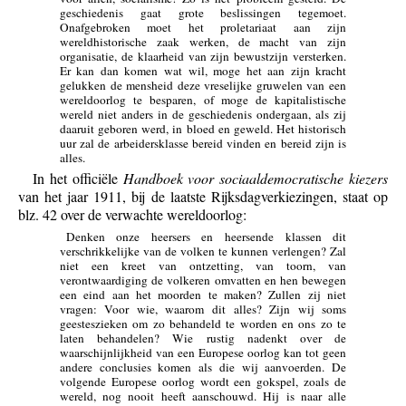
geschiedenis gaat grote beslissingen tegemoet.
Onafgebroken moet het proletariaat aan zijn
wereldhistorische zaak werken, de macht van zijn
organisatie, de klaarheid van zijn bewustzijn versterken.
Er kan dan komen wat wil, moge het aan zijn kracht
gelukken de mensheid deze vreselijke gruwelen van een
wereldoorlog te besparen, of moge de kapitalistische
wereld niet anders in de geschiedenis ondergaan, als zij
daaruit geboren werd, in bloed en geweld. Het historisch
uur zal de arbeidersklasse bereid vinden en bereid zijn is
alles.
In het officiële
Handboek voor sociaaldemocratische kiezers
van het jaar 1911, bij de laatste Rijksdagverkiezingen, staat op
blz. 42 over de verwachte wereldoorlog:
Denken onze heersers en heersende klassen dit
verschrikkelijke van de volken te kunnen verlengen? Zal
niet een kreet van ontzetting, van toorn, van
verontwaardiging de volkeren omvatten en hen bewegen
een eind aan het moorden te maken? Zullen zij niet
vragen: Voor wie, waarom dit alles? Zijn wij soms
geesteszieken om zo behandeld te worden en ons zo te
laten behandelen? Wie rustig nadenkt over de
waarschijnlijkheid van een Europese oorlog kan tot geen
andere conclusies komen als die wij aanvoerden. De
volgende Europese oorlog wordt een gokspel, zoals de
wereld, nog nooit heeft aanschouwd. Hij is naar alle