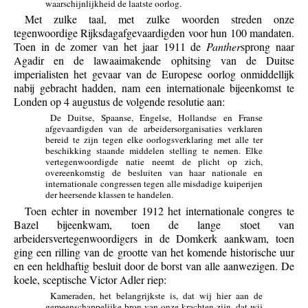
waarschijnlijkheid de laatste oorlog.
Met zulke taal, met zulke woorden streden onze
tegenwoordige Rijksdagafgevaardigden voor hun 100 mandaten.
Toen in de zomer van het jaar 1911 de
Panther
sprong naar
Agadir en de lawaaimakende ophitsing van de Duitse
imperialisten het gevaar van de Europese oorlog onmiddellijk
nabij gebracht hadden, nam een internationale bijeenkomst te
Londen op 4 augustus de volgende resolutie aan:
De Duitse, Spaanse, Engelse, Hollandse en Franse
afgevaardigden van de arbeidersorganisaties verklaren
bereid te zijn tegen elke oorlogsverklaring met alle ter
beschikking staande middelen stelling te nemen. Elke
vertegenwoordigde natie neemt de plicht op zich,
overeenkomstig de besluiten van haar nationale en
internationale congressen tegen alle misdadige kuiperijen
der heersende klassen te handelen.
Toen echter in november 1912 het internationale congres te
Bazel bijeenkwam, toen de lange stoet van
arbeidersvertegenwoordigers in de Domkerk aankwam, toen
ging een rilling van de grootte van het komende historische uur
en een heldhaftig besluit door de borst van alle aanwezigen. De
koele, sceptische Victor Adler riep:
Kameraden, het belangrijkste is, dat wij hier aan de
gemeenschappelijke bron van onze krachten zijn, dat wij