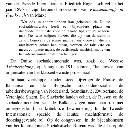
van de Tweede Internationale. Friedrich Engels schreef in het
jaar 1895 in zijn beroemd voorwoord van
Klassenkampfe in
Frankreich
van Marx:
Wat ook in andere landen kan gebeuren, de Duitse
sociaaldemocratie heeft een bijzondere plaats en
daarmede tenminste voor de naaste tijd een bijzondere
taak. De twee miljoen kiezers, die zij naar de stembus
zendt, benevens de jonge mannen en vrouwen, die als
niet-kiezers achter hen staan, vormen de talrijkste en
meest compacte massa, de beslissende machtsformatie van
het internationale proletarische leger.
De Duitse sociaaldemocratie was, zoals de Weense
Arbeiterzeitung
, op 5 augustus 1914 schreef, “het juweel van
organisatie van het klassenbewuste proletariaat.”
In haar voetstappen traden steeds ijveriger de Franse, de
Italiaanse en de Belgische sociaaldemocratie, de
arbeidersbeweging van Nederland, Scandinavië, Zwitserland, de
Verenigde Staten. De Slavische landen echter, de Russen en de
sociaaldemocraten van de Balkan zagen naar haar op met
onbegrensde, bijna kritiekloze bewondering. In de Tweede
Internationale speelde de Duitse machtsformatie de
doorslaggevende rol. Op de congressen, in de bijeenkomsten
van het Internationale Socialistische Bureau wachtte alles op de