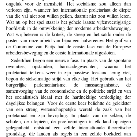
ongeluk voor de mensheid. Het socialisme zou alleen dan
verloren zijn, wanneer het internationale proletariaat de diepte
van die val niet zou willen peilen, daaruit niet zou willen leren.
Wat nu op het spel staat is het gehele laatste vijfenveertigjarige
hoofdstuk in de ontwikkeling der moderne arbeidersbeweging.
Wat wij beleven is de kritiek, de streep en het saldo onder de
posten van onze arbeid van bijna een halve eeuw. Het graf van
de Commune van Parijs had de eerste fase van de Europese
arbeidersbeweging en de eerste Internationale afgesloten.
Sedertdien begon een nieuwe fase. In plaats van de spontane
revoluties, opstanden, barricadegevechten, waarna het
proletariaat telkens weer in zijn passieve toestand terug viel,
begon de stelselmatige strijd van elke dag. Het gebruik van het
burgerlijke parlementarisme, de massaorganisatie, de
samenvoeging van de economische en de politieke strijd en van
het socialistisch ideaal met de hardnekkige verdediging der
dagelijkse belangen. Voor de eerste keer belichtte de geleidster
van een streng wetenschappelijke wereld de zaak van het
proletariaat en zijn bevrijding. In plaats van de sekten, de
scholen, de utopieën, de proefnemingen in elk land op eigen
gelegenheid, ontstond een zelfde internationale theoretische
grondslag, die landen als regels in een zelfde boekdeel aan