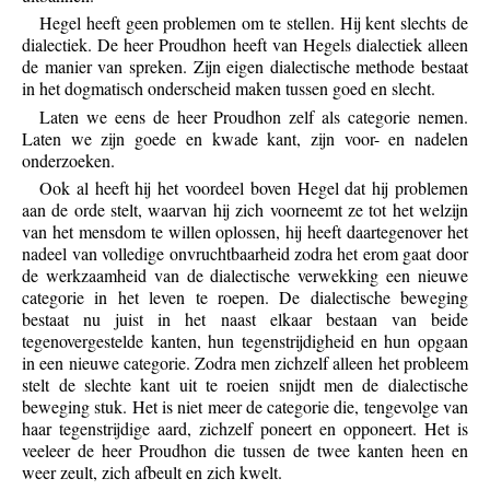
Hegel heeft geen problemen om te stellen. Hij kent slechts de
dialectiek. De heer Proudhon heeft van Hegels dialectiek alleen
de manier van spreken. Zijn eigen dialectische methode bestaat
in het dogmatisch onderscheid maken tussen goed en slecht.
Laten we eens de heer Proudhon zelf als categorie nemen.
Laten we zijn goede en kwade kant, zijn voor- en nadelen
onderzoeken.
Ook al heeft hij het voordeel boven Hegel dat hij problemen
aan de orde stelt, waarvan hij zich voorneemt ze tot het welzijn
van het mensdom te willen oplossen, hij heeft daartegenover het
nadeel van volledige onvruchtbaarheid zodra het erom gaat door
de werkzaamheid van de dialectische verwekking een nieuwe
categorie in het leven te roepen. De dialectische beweging
bestaat nu juist in het naast elkaar bestaan van beide
tegenovergestelde kanten, hun tegenstrijdigheid en hun opgaan
in een nieuwe categorie. Zodra men zichzelf alleen het probleem
stelt de slechte kant uit te roeien snijdt men de dialectische
beweging stuk. Het is niet meer de categorie die, tengevolge van
haar tegenstrijdige aard, zichzelf poneert en opponeert. Het is
veeleer de heer Proudhon die tussen de twee kanten heen en
weer zeult, zich afbeult en zich kwelt.