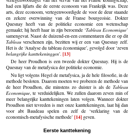
had een lijfarts die de eerste econoom van Frankrijk was. Deze
arts, deze econoom, vertegenwoordigde de voor de deur staande
en zekere overwinning van de Franse bourgeoisie. Dokter
Quesnay heeft van de politieke economie een wetenschap
gemaakt; hij heeft haar in zijn beroemde ‘
Tableau Economique
’
samengevat. Naast de duizend-en-een commentaren die er op dit
Tableau
verschenen zijn, bezitten wij er een van Quesnay zelf.
Het is de ‘Analyse du tableau économique’, gevolgd door ‘zeven
[13]
belangrijke kanttekeninggen
’.
De heer Proudhon is een tweede dokter Quesnay. Hij is de
Quesnay van de metafysica der politieke economie.
Nu ligt volgens Hegel de metafysica, ja de hele filosofie, in de
methode besloten. Daarom moeten we proberen de methode van
de heer Proudhon, die minstens zo duister is als de
Tableau
Economique
, te verduidelijken. We zullen daarom zeven min of
meer belangrijke kanttekeningen laten volgen. Wanneer dokter
Proudhon niet tevreden is met onze kanttekeningen, laat hij dan
voor abt Baudeau spelen en zelf de ‘verklaring van de
[14]
economisch-metafysische methode’
geven.
Eerste kanttekening