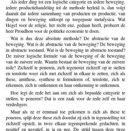
Als ieder ding tot een logische categorie en iedere beweging,
iedere productiehandeling tot de methode herleid is, dan volgt
daaruit dat iedere samenhang van producten en productie, van
dingen en beweging uitloopt op toegepaste metafysica. Wat
Hegel voor de religie, het recht enz. gedaan heeft, probeert de
heer Proudhon voor de politieke economie te doen.
Wat is dus deze absolute methode? De abstractie van de
beweging. Wat is de abstractie van de beweging? De beweging
in abstracte toestand. Wat is de beweging in abstracte toestand?
De zuiver logische formule van de beweging of de beweging
van de zuivere rede. Waarin bestaat de beweging van de zuivere
rede? Zichzelf te poneren, zich tegenover zichzelf op te stellen
en tenslotte weer zich met zichzelf in elkaar te zetten, zich als
these, antithese, synthese te formuleren of, tenslotte, zich te
erkennen, zich te ontkennen en haar ontkenning te ontkennen.
Hoe legt de rede het aan om zich als bepaalde categorie te
stellen, te poneren? Dat is een zaak voor de rede zelf en haar
verdedigers.
Maar als ze er eenmaal toe gekomen is zich als these te
poneren, splijt deze these zich doordat zij zich in tegenstelling tot
zichzelf opstelt, in twee elkaar tegensprekende gedachten, in
positief en negatief, in ja en nee. De strijd tussen deze twee