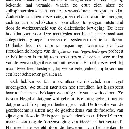
bekende taal vertaald, waarin ze eruit zien alsof ze
spiksplinternieuw aan een zuivere-redebrein ontsproten zijn.
Zodoende schijnen deze categorieën elkaar voort te brengen,
zich aaneen te schakelen en aan elkaar te voegen, uitsluitend
door de werkzaamheid van de dialectische beweging. De lezer
hoeft intussen voor deze metafysica met haar hele arsenaal aan
categorieën, groepen, reeksen en systemen niet te schrikken.
Ondanks heel de enorme inspanning, waarmee de heer
Proudhon de hoogte van dit
systeem van tegenstellingen
probeert
te beklimmen komt hij toch nooit boven de eerste twee treden
van de eenvoudige these en antithese uit. En ook deze heeft hij
maar twee keer bestegen, bij welke gelegenheid hij bovendien
een keer achterover gevallen is.
Ook hebben we tot nu toe alleen de dialectiek van Hegel
uiteengezet. We zullen later zien hoe Proudhon het klaarspeelt
haar tot het meest beklagenswaardige niveau te verloederen. Zo
is voor Hegel al datgene wat gebeurd is en nog gebeurt precies
datgene wat in zijn eigen denken geschiedt. De filosofie van de
geschiedenis is alleen nog de geschiedenis van de filosofie, van
zijn eigen filosofie. Er is geen ‘geschiedenis naar tijdsorde’ meer,
maar alleen nog de ‘opeenvolging van ideeën in het verstand’.
Hij meent de wereld door de beweging van het denken te