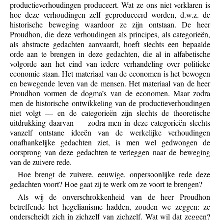
productieverhoudingen produceert. Wat ze ons niet verklaren is
hoe deze verhoudingen zelf geproduceerd worden, d.w.z. de
historische beweging waardoor ze zijn ontstaan. De heer
Proudhon, die deze verhoudingen als principes, als categorieën,
als abstracte gedachten aanvaardt, hoeft slechts een bepaalde
orde aan te brengen in deze gedachten, die al in alfabetische
volgorde aan het eind van iedere verhandeling over politieke
economie staan. Het materiaal van de economen is het bewogen
en bewegende leven van de mensen. Het materiaal van de heer
Proudhon vormen de dogma’s van de economen. Maar zodra
men de historische ontwikkeling van de productieverhoudingen
niet volgt — en de categorieën zijn slechts de theoretische
uitdrukking daarvan — zodra men in deze categorieën slechts
vanzelf ontstane ideeën van de werkelijke verhoudingen
onafhankelijke gedachten ziet, is men wel gedwongen de
oorsprong van deze gedachten te verleggen naar de beweging
van de zuivere rede.
Hoe brengt de zuivere, eeuwige, onpersoonlijke rede deze
gedachten voort? Hoe gaat zij te werk om ze voort te brengen?
Als wij de onverschrokkenheid van de heer Proudhon
betreffende het hegelianisme hadden, zouden we zeggen: ze
onderscheidt zich in zichzelf van zichzelf. Wat wil dat zeggen?