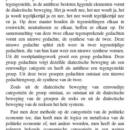
tegengestelde, in de antithese besloten liggende elementen vormt
de dialectische beweging. Het ja wordt nee, het nee wordt ja, het
ja wordt tegelijkertijd ja en nee, het nee wordt tegelijkertijd nee
en ja. Op deze manier houden de tegenstellingen elkaar in
evenwicht, neutraliseren ze elkaar, heffen ze elkaar op. De
samensmelting van deze twee elkaar tegensprekende gedachten
vormt een nieuwe gedachte, de synthese van de twee. Deze
nieuwe gedachte splitst zich weer in twee tegenstrijdige
gedachten, die van hun kant weer een nieuwe synthese vormen.
Uit dit voortplantingswerk groeit een groep gedachten. Deze
groep gedachten volgt dezelfde dialectische beweging als een
eenvoudige categorie en heeft als antithese een tegengestelde
groep. Uit deze twee groepen gedachten ontstaat een nieuwe
gedachtengroep, de synthese van de twee.
Zoals uit de dialectische beweging van eenvoudige
categorieën de groep ontstaat, zo ontstaat uit de dialectische
beweging van de groepen de reeks en uit de dialectische
beweging van de reeksen het hele systeem.
Past men deze methode op de categorieën van de politieke
economie toe, dan heeft men de logica en metafysica van de
politieke economie of, met andere woorden, men heeft de aan
iedereen bekende economische categorieën in een weinig