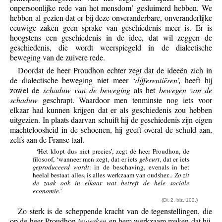
onpersoonlijke rede van het mensdom’ gesluimerd hebben. We
hebben al gezien dat er bij deze onveranderbare, onveranderlijke
eeuwige zaken geen sprake van geschiedenis meer is. Er is
hoogstens een geschiedenis in de idee, dat wil zeggen de
geschiedenis, die wordt weerspiegeld in de dialectische
beweging van de zuivere rede.
Doordat de heer Proudhon echter zegt dat de ideeën zich in
de dialectische beweging niet meer ‘
differentiëren’,
heeft hij
zowel de
schaduw van de beweging
als het
bewegen van de
schaduw
geschrapt. Waardoor men tenminste nog iets voor
elkaar had kunnen krijgen dat er als geschiedenis zou hebben
uitgezien. In plaats daarvan schuift hij de geschiedenis zijn eigen
machteloosheid in de schoenen, hij geeft overal de schuld aan,
zelfs aan de Franse taal.
‘Het klopt dus niet precies’, zegt de heer Proudhon, de
filosoof, ‘wanneer men zegt, dat er iets
gebeurt
, dat er iets
geproduceerd wordt
: in de beschaving, evenals in het
heelal bestaat alles, is alles werkzaam van oudsher...
Zo zit
de zaak ook in elkaar wat betreft de hele sociale
economie
.’
(Dl. 2, blz. 102.)
Zo sterk is de scheppende kracht van de tegenstellingen, die
op de heer Proudhon
inwerken
en hem werkzaam maken dat hij,