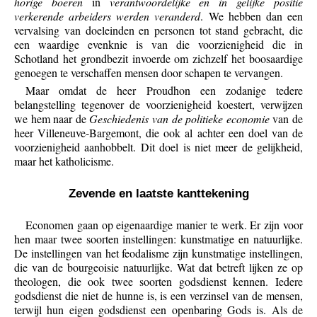
horige boeren
in
verantwoordelijke en in gelijke positie
verkerende arbeiders werden veranderd
. We hebben dan een
vervalsing van doeleinden en personen tot stand gebracht, die
een waardige evenknie is van die voorzienigheid die in
Schotland het grondbezit invoerde om zichzelf het boosaardige
genoegen te verschaffen mensen door schapen te vervangen.
Maar omdat de heer Proudhon een zodanige tedere
belangstelling tegenover de voorzienigheid koestert, verwijzen
we hem naar de
Geschiedenis van de politieke economie
van de
heer Villeneuve-Bargemont, die ook al achter een doel van de
voorzienigheid aanhobbelt. Dit doel is niet meer de gelijkheid,
maar het katholicisme.
Zevende en laatste kanttekening
Economen gaan op eigenaardige manier te werk. Er zijn voor
hen maar twee soorten instellingen: kunstmatige en natuurlijke.
De instellingen van het feodalisme zijn kunstmatige instellingen,
die van de bourgeoisie natuurlijke. Wat dat betreft lijken ze op
theologen, die ook twee soorten godsdienst kennen. Iedere
godsdienst die niet de hunne is, is een verzinsel van de mensen,
terwijl hun eigen godsdienst een openbaring Gods is. Als de