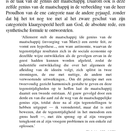
is de taak van de genius der maatschappij. Daarom ook is deze
zelfde genius van de maatschappij in de verbeelding van de heer
Proudhon van de ene categorie naar de andere gejaagd, zonder
dat hij het tot nog toe met al het zware geschut van zijn
categorieën klaargespeeld heeft aan God, de absolute rede, een
synthetische formule te ontworstelen.
‘Allereerst stelt de maatschappij (de genius van de
maatschappij (invoeging van Marx)) een eerste feit, ze
vormt een hypothese..., een ware antinomie, waarvan de
tegenstrijdige resultaten zich in de sociale economie op
dezelfde wijze ontwikkelen als de gevolgen ervan in de
geest hadden kunnen worden afgeleid, zodat de
industriële ontwikkeling die over het algemeen de
afleiding van de ideeën volgt, zich splitst in twee
stromingen, de ene met nuttige, de andere met
verwoestende uitwerkingen... Om dit principe met een
tweevoudig gezicht harmonisch gestalte te geven en deze
tegenstrijdigheden op te heffen laat de maatschappij
daaruit een tweede ontstaan. Al gauw gevolgd door een
derde en van die aard zal de weg van de maatschappelijke
genius zijn, totdat deze na al zijn tegenstellingen te
hebben uitgeput — ik veronderstel, maar dat is niet
bewezen, dat de tegenstrijdigheid in het mensdom een
grens heeft —, met één sprong op al zijn vroegere
terugkomt en al zijn vroegere problemen in een enkele zal
oplossen.’