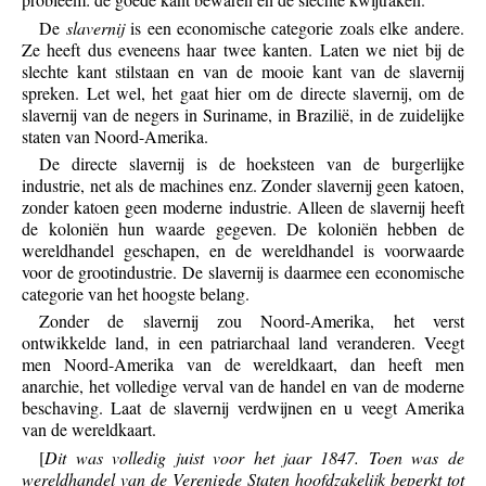
De
slavernij
is een economische categorie zoals elke andere.
Ze heeft dus eveneens haar twee kanten. Laten we niet bij de
slechte kant stilstaan en van de mooie kant van de slavernij
spreken. Let wel, het gaat hier om de directe slavernij, om de
slavernij van de negers in Suriname, in Brazilië, in de zuidelijke
staten van Noord-Amerika.
De directe slavernij is de hoeksteen van de burgerlijke
industrie, net als de machines enz. Zonder slavernij geen katoen,
zonder katoen geen moderne industrie. Alleen de slavernij heeft
de koloniën hun waarde gegeven. De koloniën hebben de
wereldhandel geschapen, en de wereldhandel is voorwaarde
voor de grootindustrie. De slavernij is daarmee een economische
categorie van het hoogste belang.
Zonder de slavernij zou Noord-Amerika, het verst
ontwikkelde land, in een patriarchaal land veranderen. Veegt
men Noord-Amerika van de wereldkaart, dan heeft men
anarchie, het volledige verval van de handel en van de moderne
beschaving. Laat de slavernij verdwijnen en u veegt Amerika
van de wereldkaart.
[
Dit was volledig juist voor het jaar 1847. Toen was de
wereldhandel van de Verenigde Staten hoofdzakelijk beperkt tot