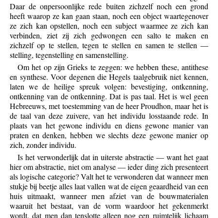
Daar de onpersoonlijke rede buiten zichzelf noch een grond
heeft waarop ze kan gaan staan, noch een object waartegenover
ze zich kan opstellen, noch een subject waarmee ze zich kan
verbinden, ziet zij zich gedwongen een salto te maken en
zichzelf op te stellen, tegen te stellen en samen te stellen —
stelling, tegenstelling en samenstelling.
Om het op zijn Grieks te zeggen: we hebben these, antithese
en synthese. Voor degenen die Hegels taalgebruik niet kennen,
laten we de heilige spreuk volgen: bevestiging, ontkenning,
ontkenning van de ontkenning. Dat is pas taal. Het is wel geen
Hebreeuws, met toestemming van de heer Proudhon, maar het is
de taal van deze zuivere, van het individu losstaande rede. In
plaats van het gewone individu en diens gewone manier van
praten en denken, hebben we slechts deze gewone manier op
zich, zonder individu.
Is het verwonderlijk dat in uiterste abstractie — want het gaat
hier om abstractie, niet om analyse — ieder ding zich presenteert
als logische categorie? Valt het te verwonderen dat wanneer men
stukje bij beetje alles laat vallen wat de eigen geaardheid van een
huis uitmaakt, wanneer men afziet van de bouwmaterialen
waaruit het bestaat, van de vorm waardoor het gekenmerkt
wordt, dat men dan tenslotte alleen nog een ruimtelijk lichaam