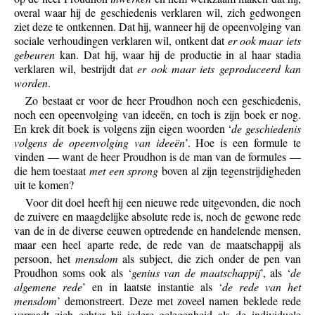
overal waar hij de geschiedenis verklaren wil, zich gedwongen
ziet deze te ontkennen. Dat hij, wanneer hij de opeenvolging van
sociale verhoudingen verklaren wil, ontkent dat
er ook maar iets
gebeuren
kan. Dat hij, waar hij de productie in al haar stadia
verklaren wil, bestrijdt dat
er ook maar iets geproduceerd kan
worden
.
Zo bestaat er voor de heer Proudhon noch een geschiedenis,
noch een opeenvolging van ideeën, en toch is zijn boek er nog.
En krek dit boek is volgens zijn eigen woorden ‘
de geschiedenis
volgens de opeenvolging van ideeën
’. Hoe is een formule te
vinden — want de heer Proudhon is de man van de formules —
die hem toestaat
met een sprong
boven al zijn tegenstrijdigheden
uit te komen?
Voor dit doel heeft hij een nieuwe rede uitgevonden, die noch
de zuivere en maagdelijke absolute rede is, noch de gewone rede
van de in de diverse eeuwen optredende en handelende mensen,
maar een heel aparte rede, de rede van de maatschappij als
persoon, het
mensdom
als subject, die zich onder de pen van
Proudhon soms ook als ‘
genius van de maatschappij
’, als ‘
de
algemene rede
’ en in laatste instantie als ‘
de rede van het
mensdom
’ demonstreert. Deze met zoveel namen beklede rede
verraadt zich echter bij iedere gelegenheid als de individuele