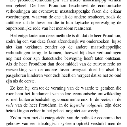
een geheel. De heer Proudhon beschouwt de economische
verhoudingen als evenzovele maatschappelijke fasen die elkaar
voortbrengen, waarvan de ene uit de andere resulteert, zoals de
antithese uit de these, en die in hun logische opeenvolging de
onpersoonlijke rede van het mensdom realiseren.
Het enige foute aan deze methode is dit dat de heer Proudhon,
zodra hij een van deze fasen afzonderlijk wil onderzoeken, hij ze
niet kan verklaren zonder op de andere maatschappelijke
verhoudingen terug te komen, hoewel hij deze verhoudingen
nog niet door zijn dialectische beweging heeft laten ontstaan.
Als de heer Proudhon dan door middel van de zuivere rede tot
verwekking van de andere fasen overgaat doet hij alsof hij
pasgeboren kinderen voor zich heeft en vergeet dat ze net zo oud
zijn als de eerste.
Zo kon hij, om tot de vorming van de waarde te geraken die
voor hem het fundament van iedere economische ontwikkeling
is, niet buiten arbeidsdeling, concurrentie enz. In de
reeks
, in de
rede
van de heer Proudhon, in de
logische volgorde
, zijn deze
betrekkingen echter in het geheel nog niet aanwezig.
Zodra men met de categorieën van de politieke economie het
gebouw van een ideologisch systeem optrekt verstuikt men de