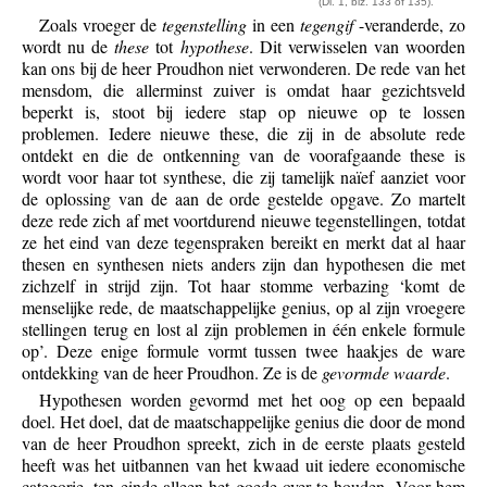
(Dl. 1, blz. 133 of 135).
Zoals vroeger de
tegenstelling
in een
tegengif
-veranderde, zo
wordt nu de
these
tot
hypothese
. Dit verwisselen van woorden
kan ons bij de heer Proudhon niet verwonderen. De rede van het
mensdom, die allerminst zuiver is omdat haar gezichtsveld
beperkt is, stoot bij iedere stap op nieuwe op te lossen
problemen. Iedere nieuwe these, die zij in de absolute rede
ontdekt en die de ontkenning van de voorafgaande these is
wordt voor haar tot synthese, die zij tamelijk naïef aanziet voor
de oplossing van de aan de orde gestelde opgave. Zo martelt
deze rede zich af met voortdurend nieuwe tegenstellingen, totdat
ze het eind van deze tegenspraken bereikt en merkt dat al haar
thesen en synthesen niets anders zijn dan hypothesen die met
zichzelf in strijd zijn. Tot haar stomme verbazing ‘komt de
menselijke rede, de maatschappelijke genius, op al zijn vroegere
stellingen terug en lost al zijn problemen in één enkele formule
op’. Deze enige formule vormt tussen twee haakjes de ware
ontdekking van de heer Proudhon. Ze is de
gevormde waarde
.
Hypothesen worden gevormd met het oog op een bepaald
doel. Het doel, dat de maatschappelijke genius die door de mond
van de heer Proudhon spreekt, zich in de eerste plaats gesteld
heeft was het uitbannen van het kwaad uit iedere economische
categorie, ten einde alleen het goede over te houden. Voor hem