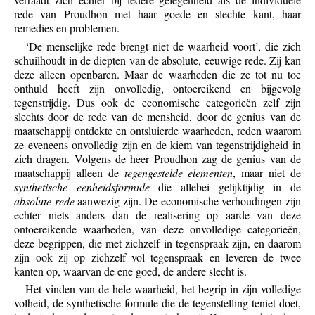
rede van Proudhon met haar goede en slechte kant, haar
remedies en problemen.
‘De menselijke rede brengt niet de waarheid voort’, die zich
schuilhoudt in de diepten van de absolute, eeuwige rede. Zij kan
deze alleen openbaren. Maar de waarheden die ze tot nu toe
onthuld heeft zijn onvolledig, ontoereikend en bijgevolg
tegenstrijdig. Dus ook de economische categorieën zelf zijn
slechts door de rede van de mensheid, door de genius van de
maatschappij ontdekte en ontsluierde waarheden, reden waarom
ze eveneens onvolledig zijn en de kiem van tegenstrijdigheid in
zich dragen. Volgens de heer Proudhon zag de genius van de
maatschappij alleen de
tegengestelde elementen
, maar niet de
synthetische eenheidsformule
die allebei gelijktijdig in de
absolute rede
aanwezig zijn. De economische verhoudingen zijn
echter niets anders dan de realisering op aarde van deze
ontoereikende waarheden, van deze onvolledige categorieën,
deze begrippen, die met zichzelf in tegenspraak zijn, en daarom
zijn ook zij op zichzelf vol tegenspraak en leveren de twee
kanten op, waarvan de ene goed, de andere slecht is.
Het vinden van de hele waarheid, het begrip in zijn volledige
volheid, de synthetische formule die de tegenstelling teniet doet,