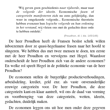
‘Wij geven geen geschiedenis
naar tijdsorde
, maar naar
de volgorde der ideeën
. Economische
fasen
of
categorieën manifesteren
zich nu eens gelijktijdig, dan
weer in omgekeerde volgorde... Economische theorieën
hebben evenzeer hun
logische volgorde
en
hun ordening
in het verstand
, wij vleien ons met de gedachte deze orde
te hebben ontdekt.’
(Proudhon, dl. l, blz. 145/146)
De heer Proudhon heeft de Fransen beslist schrik willen
inboezemen door ze quasi-hegeliaanse frasen naar het hoofd te
slingeren. We hebben dus met twee mensen te doen, ten eerste
met de heer Proudhon en vervolgens met Hegel. Waardoor
onderscheidt de heer Proudhon zich van de andere economen?
En welke rol speelt Hegel in de politieke economie van de heer
Proudhon?
De economen stellen de burgerlijke productieverhoudingen,
arbeidsdeling, krediet, geld enz. als vaste onveranderlijke
eeuwige categorieën voor. De heer Proudhon, die deze
categorieën kant-en-klaar aantreft, wil ons de daad van vorming
en voortbrenging van deze categorieën, wetten, ideeën,
gedachten, duidelijk maken.
De economen leggen ons uit hoe men onder deze gegeven