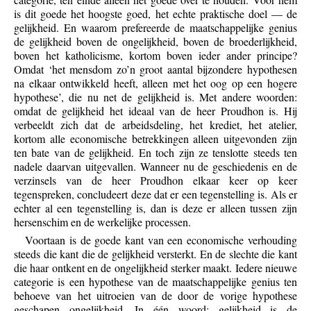
is dit goede het hoogste goed, het echte praktische doel — de
gelijkheid. En waarom prefereerde de maatschappelijke genius
de gelijkheid boven de ongelijkheid, boven de broederlijkheid,
boven het katholicisme, kortom boven ieder ander principe?
Omdat ‘het mensdom zo’n groot aantal bijzondere hypothesen
na elkaar ontwikkeld heeft, alleen met het oog op een hogere
hypothese’, die nu net de gelijkheid is. Met andere woorden:
omdat de gelijkheid het ideaal van de heer Proudhon is. Hij
verbeeldt zich dat de arbeidsdeling, het krediet, het atelier,
kortom alle economische betrekkingen alleen uitgevonden zijn
ten bate van de gelijkheid. En toch zijn ze tenslotte steeds ten
nadele daarvan uitgevallen. Wanneer nu de geschiedenis en de
verzinsels van de heer Proudhon elkaar keer op keer
tegenspreken, concludeert deze dat er een tegenstelling is. Als er
echter al een tegenstelling is, dan is deze er alleen tussen zijn
hersenschim en de werkelijke processen.
Voortaan is de goede kant van een economische verhouding
steeds die kant die de gelijkheid versterkt. En de slechte die kant
die haar ontkent en de ongelijkheid sterker maakt. Iedere nieuwe
categorie is een hypothese van de maatschappelijke genius ten
behoeve van het uitroeien van de door de vorige hypothese
geschapen ongelijkheid. In één woord: gelijkheid is de