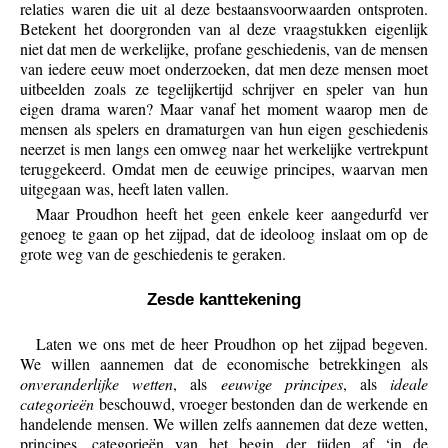
relaties waren die uit al deze bestaansvoorwaarden ontsproten.
Betekent het doorgronden van al deze vraagstukken eigenlijk
niet dat men de werkelijke, profane geschiedenis, van de mensen
van iedere eeuw moet onderzoeken, dat men deze mensen moet
uitbeelden zoals ze tegelijkertijd schrijver en speler van hun
eigen drama waren? Maar vanaf het moment waarop men de
mensen als spelers en dramaturgen van hun eigen geschiedenis
neerzet is men langs een omweg naar het werkelijke vertrekpunt
teruggekeerd. Omdat men de eeuwige principes, waarvan men
uitgegaan was, heeft laten vallen.
Maar Proudhon heeft het geen enkele keer aangedurfd ver
genoeg te gaan op het zijpad, dat de ideoloog inslaat om op de
grote weg van de geschiedenis te geraken.
Zesde kanttekening
Laten we ons met de heer Proudhon op het zijpad begeven.
We willen aannemen dat de economische betrekkingen als
onveranderlijke wetten
, als
eeuwige principes
, als
ideale
categorieën
beschouwd, vroeger bestonden dan de werkende en
handelende mensen. We willen zelfs aannemen dat deze wetten,
principes, categorieën van het begin der tijden af ‘in de