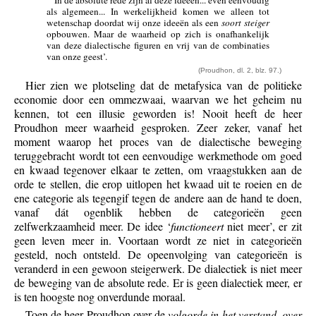
‘In de absolute rede zijn al deze ideeën... even eenvoudig
als algemeen... In werkelijkheid komen we alleen tot
wetenschap doordat wij onze ideeën als een
soort steiger
opbouwen. Maar de waarheid op zich is onafhankelijk
van deze dialectische figuren en vrij van de combinaties
van onze geest’.
(Proudhon, dl. 2, blz. 97.)
Hier zien we plotseling dat de metafysica van de politieke
economie door een ommezwaai, waarvan we het geheim nu
kennen, tot een illusie geworden is! Nooit heeft de heer
Proudhon meer waarheid gesproken. Zeer zeker, vanaf het
moment waarop het proces van de dialectische beweging
teruggebracht wordt tot een eenvoudige werkmethode om goed
en kwaad tegenover elkaar te zetten, om vraagstukken aan de
orde te stellen, die erop uitlopen het kwaad uit te roeien en de
ene categorie als tegengif tegen de andere aan de hand te doen,
vanaf dát ogenblik hebben de categorieën geen
zelfwerkzaamheid meer. De idee ‘
functioneert
niet meer’, er zit
geen leven meer in. Voortaan wordt ze niet in categorieën
gesteld, noch ontsteld. De opeenvolging van categorieën is
veranderd in een gewoon steigerwerk. De dialectiek is niet meer
de beweging van de absolute rede. Er is geen dialectiek meer, er
is ten hoogste nog onverdunde moraal.
Toen de heer Proudhon over de
volgorde in het verstand, over