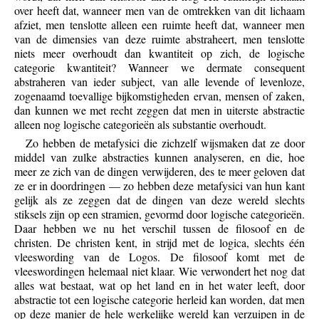
over heeft dat, wanneer men van de omtrekken van dit lichaam
afziet, men tenslotte alleen een ruimte heeft dat, wanneer men
van de dimensies van deze ruimte abstraheert, men tenslotte
niets meer overhoudt dan kwantiteit op zich, de logische
categorie kwantiteit? Wanneer we dermate consequent
abstraheren van ieder subject, van alle levende of levenloze,
zogenaamd toevallige bijkomstigheden ervan, mensen of zaken,
dan kunnen we met recht zeggen dat men in uiterste abstractie
alleen nog logische categorieën als substantie overhoudt.
Zo hebben de metafysici die zichzelf wijsmaken dat ze door
middel van zulke abstracties kunnen analyseren, en die, hoe
meer ze zich van de dingen verwijderen, des te meer geloven dat
ze er in doordringen — zo hebben deze metafysici van hun kant
gelijk als ze zeggen dat de dingen van deze wereld slechts
stiksels zijn op een stramien, gevormd door logische categorieën.
Daar hebben we nu het verschil tussen de filosoof en de
christen. De christen kent, in strijd met de logica, slechts één
vleeswording van de Logos. De filosoof komt met de
vleeswordingen helemaal niet klaar. Wie verwondert het nog dat
alles wat bestaat, wat op het land en in het water leeft, door
abstractie tot een logische categorie herleid kan worden, dat men
op deze manier de hele werkelijke wereld kan verzuipen in de