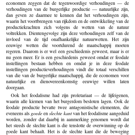
economen zeggen dat de tegenwoordige verhoudingen — de
verhoudingen van de burgerlijke productie — natuurlijke zijn,
dan geven ze daarmee te kennen dat het verhoudingen zijn,
waarin het voortbrengen van rijkdom en de ontwikkeling van de
productiekrachten zich volgens de wetten van de natuur
voltrekken. Dientengevolge zijn deze verhoudingen zelf van de
invloed van de tijd onafhankelijke natuurwetten. Het zijn
eeuwige wetten die voortdurend de maatschappij moeten
regeren. Daarom is er wel een geschiedenis geweest, maar is er
nu geen meer. Er is een geschiedenis geweest omdat er feodale
instellingen bestaan hebben en omdat je in deze feodale
instellingen productieverhoudingen vindt die totaal verschillen
van die van de burgerlijke maatschappij, die de economen voor
natuurlijke en dienovereenkomstig eeuwige willen laten
doorgaan.
Ook het feodalisme had zijn proletariaat — de lijfeigenen,
waarin alle kiemen van het burgerdom besloten lagen. Ook de
feodale productie bevatte twee antagonistische elementen, die
eveneens als
goede
en
slechte kant
van het feodalisme aangeduid
worden, zonder dat daarbij in aanmerking genomen wordt dat
het steeds de slechte kant is die tenslotte de overwinning op de
goede kant behaalt. Het is de slechte kant die de beweging