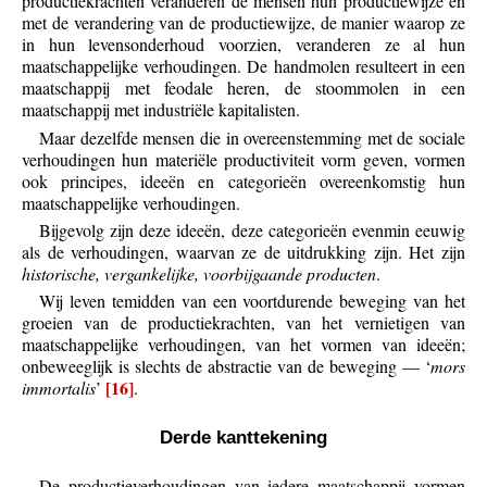
productiekrachten veranderen de mensen hun productiewijze en
met de verandering van de productiewijze, de manier waarop ze
in hun levensonderhoud voorzien, veranderen ze al hun
maatschappelijke verhoudingen. De handmolen resulteert in een
maatschappij met feodale heren, de stoommolen in een
maatschappij met industriële kapitalisten.
Maar dezelfde mensen die in overeenstemming met de sociale
verhoudingen hun materiële productiviteit vorm geven, vormen
ook principes, ideeën en categorieën overeenkomstig hun
maatschappelijke verhoudingen.
Bijgevolg zijn deze ideeën, deze categorieën evenmin eeuwig
als de verhoudingen, waarvan ze de uitdrukking zijn. Het zijn
historische, vergankelijke, voorbijgaande producten
.
Wij leven temidden van een voortdurende beweging van het
groeien van de productiekrachten, van het vernietigen van
maatschappelijke verhoudingen, van het vormen van ideeën;
onbeweeglijk is slechts de abstractie van de beweging — ‘
mors
[16]
immortalis
’
.
Derde kanttekening
De productieverhoudingen van iedere maatschappij vormen