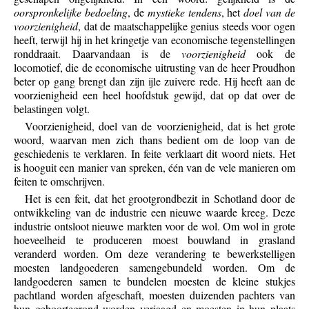
oorspronkelijke bedoeling
, de
mystieke tendens
, het
doel van de
voorzienigheid
, dat de maatschappelijke genius steeds voor ogen
heeft, terwijl hij in het kringetje van economische tegenstellingen
ronddraait. Daarvandaan is de
voorzienigheid
ook de
locomotief, die de economische uitrusting van de heer Proudhon
beter op gang brengt dan zijn ijle zuivere rede. Hij heeft aan de
voorzienigheid een heel hoofdstuk gewijd, dat op dat over de
belastingen volgt.
Voorzienigheid, doel van de voorzienigheid, dat is het grote
woord, waarvan men zich thans bedient om de loop van de
geschiedenis te verklaren. In feite verklaart dit woord niets. Het
is hooguit een manier van spreken, één van de vele manieren om
feiten te omschrijven.
Het is een feit, dat het grootgrondbezit in Schotland door de
ontwikkeling van de industrie een nieuwe waarde kreeg. Deze
industrie ontsloot nieuwe markten voor de wol. Om wol in grote
hoeveelheid te produceren moest bouwland in grasland
veranderd worden. Om deze verandering te bewerkstelligen
moesten landgoederen samengebundeld worden. Om de
landgoederen samen te bundelen moesten de kleine stukjes
pachtland worden afgeschaft, moesten duizenden pachters van
hun geboortegrond worden verjaagd en moesten in hun plaats