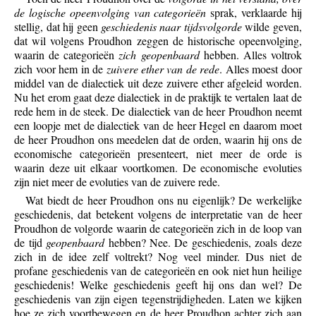
de logische opeenvolging van categorieën
sprak, verklaarde hij
stellig, dat hij geen
geschiedenis naar tijdsvolgorde
wilde geven,
dat wil volgens Proudhon zeggen de historische opeenvolging,
waarin de categorieën
zich geopenbaard
hebben. Alles voltrok
zich voor hem in de
zuivere ether van de rede
. Alles moest door
middel van de dialectiek uit deze zuivere ether afgeleid worden.
Nu het erom gaat deze dialectiek in de praktijk te vertalen laat de
rede hem in de steek. De dialectiek van de heer Proudhon neemt
een loopje met de dialectiek van de heer Hegel en daarom moet
de heer Proudhon ons meedelen dat de orden, waarin hij ons de
economische categorieën presenteert, niet meer de orde is
waarin deze uit elkaar voortkomen. De economische evoluties
zijn niet meer de evoluties van de zuivere rede.
Wat biedt de heer Proudhon ons nu eigenlijk? De werkelijke
geschiedenis, dat betekent volgens de interpretatie van de heer
Proudhon de volgorde waarin de categorieën zich in de loop van
de tijd
geopenbaard
hebben? Nee. De geschiedenis, zoals deze
zich in de idee zelf voltrekt? Nog veel minder. Dus niet de
profane geschiedenis van de categorieën en ook niet hun heilige
geschiedenis! Welke geschiedenis geeft hij ons dan wel? De
geschiedenis van zijn eigen tegenstrijdigheden. Laten we kijken
hoe ze zich voortbewegen en de heer Proudhon achter zich aan