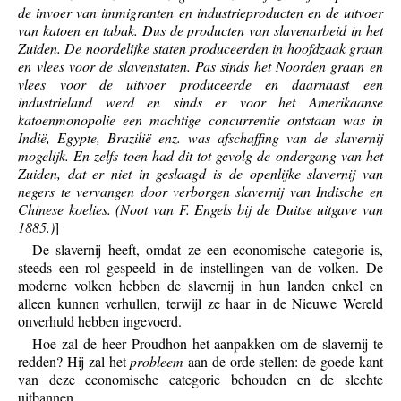
de invoer van immigranten en industrieproducten en de uitvoer
van katoen en tabak. Dus de producten van slavenarbeid in het
Zuiden. De noordelijke staten produceerden in hoofdzaak graan
en vlees voor de slavenstaten. Pas sinds het Noorden graan en
vlees voor de uitvoer produceerde en daarnaast een
industrieland werd en sinds er voor het Amerikaanse
katoenmonopolie een machtige concurrentie ontstaan was in
Indië, Egypte, Brazilië enz. was afschaffing van de slavernij
mogelijk. En zelfs toen had dit tot gevolg de ondergang van het
Zuiden, dat er niet in geslaagd is de openlijke slavernij van
negers te vervangen door verborgen slavernij van Indische en
Chinese koelies. (Noot van F. Engels bij de Duitse uitgave van
1885.)
]
De slavernij heeft, omdat ze een economische categorie is,
steeds een rol gespeeld in de instellingen van de volken. De
moderne volken hebben de slavernij in hun landen enkel en
alleen kunnen verhullen, terwijl ze haar in de Nieuwe Wereld
onverhuld hebben ingevoerd.
Hoe zal de heer Proudhon het aanpakken om de slavernij te
redden? Hij zal het
probleem
aan de orde stellen: de goede kant
van deze economische categorie behouden en de slechte
uitbannen.