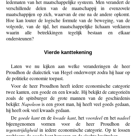
ledematen van het maatschappelijke systeem. Men verandert de
verschillende delen van de maatschappij in evenzovele
maatschappijen op zich, waarvan de ene na de andere opkomt.
Hoe kan louter de logische formule van de beweging, van de
volgorde, van de tijd, het maatschappelijke lichaam verklaren
waarin alle betrekkingen tegelijk bestaan en elkaar
ondersteunen?
Vierde kanttekening
Laten we nu kijken aan welke veranderingen de heer
Proudhon de dialectiek van Hegel onderwerpt zodra hij haar op
de politieke economie toepast.
Voor de heer Proudhon heeft iedere economische categorie
twee kanten, een goede en een kwade. Hij bekijkt de categorieën
zoals de spitsburger de grote mannen van de geschiedenis
bekijkt:
Napoleon
is een groot man, hij heeft veel goeds gedaan,
hij heeft ook veel kwaads gedaan.
De
goede kant
en de
kwade kant
, het
voordeel
en het
nadeel
bijeengenomen vormen voor de heer Proudhon de
tegenstrijdigheid
in iedere economische categorie. Op te lossen
probleem: de goede kant bewaren en de slechte kwijtraken.