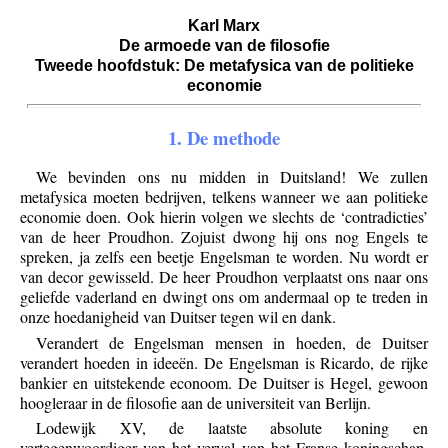
Karl Marx
De armoede van de filosofie
Tweede hoofdstuk: De metafysica van de politieke
economie
1. De methode
We bevinden ons nu midden in Duitsland! We zullen
metafysica moeten bedrijven, telkens wanneer we aan politieke
economie doen. Ook hierin volgen we slechts de ‘contradicties’
van de heer Proudhon. Zojuist dwong hij ons nog Engels te
spreken, ja zelfs een beetje Engelsman te worden. Nu wordt er
van decor gewisseld. De heer Proudhon verplaatst ons naar ons
geliefde vaderland en dwingt ons om andermaal op te treden in
onze hoedanigheid van Duitser tegen wil en dank.
Verandert de Engelsman mensen in hoeden, de Duitser
verandert hoeden in ideeën. De Engelsman is Ricardo, de rijke
bankier en uitstekende econoom. De Duitser is Hegel, gewoon
hoogleraar in de filosofie aan de universiteit van Berlijn.
Lodewijk XV, de laatste absolute koning en
vertegenwoordiger van het verval van het Franse koningschap,