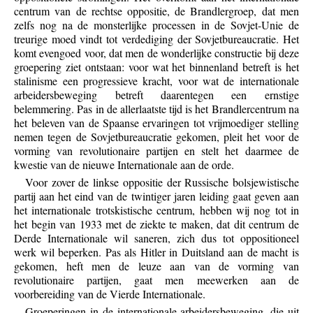
centrum van de rechtse oppositie, de Brandlergroep, dat men
zelfs nog na de monsterlijke processen in de Sovjet-Unie de
treurige moed vindt tot verdediging der Sovjetbureaucratie. Het
komt evengoed voor, dat men de wonderlijke constructie bij deze
groepering ziet ontstaan: voor wat het binnenland betreft is het
stalinisme een progressieve kracht, voor wat de internationale
arbeidersbeweging betreft daarentegen een ernstige
belemmering. Pas in de allerlaatste tijd is het Brandlercentrum na
het beleven van de Spaanse ervaringen tot vrijmoediger stelling
nemen tegen de Sovjetbureaucratie gekomen, pleit het voor de
vorming van revolutionaire partijen en stelt het daarmee de
kwestie van de nieuwe Internationale aan de orde.
Voor zover de linkse oppositie der Russische bolsjewistische
partij aan het eind van de twintiger jaren leiding gaat geven aan
het internationale trotskistische centrum, hebben wij nog tot in
het begin van 1933 met de ziekte te maken, dat dit centrum de
Derde Internationale wil saneren, zich dus tot oppositioneel
werk wil beperken. Pas als Hitler in Duitsland aan de macht is
gekomen, heft men de leuze aan van de vorming van
revolutionaire partijen, gaat men meewerken aan de
voorbereiding van de Vierde Internationale.
Groeperingen in de internationale arbeidersbeweging, die uit