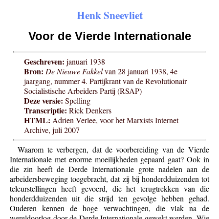
Henk Sneevliet
Voor de Vierde Internationale
Geschreven:
januari 1938
Bron:
De Nieuwe Fakkel
van 28 januari 1938, 4e
jaargang, nummer 4. Partijkrant van de Revolutionair
Socialistische Arbeiders Partij (RSAP)
Deze versie:
Spelling
Transcriptie:
Rick Denkers
HTML:
Adrien Verlee, voor het Marxists Internet
Archive, juli 2007
Waarom te verbergen, dat de voorbereiding van de Vierde
Internationale met enorme moeilijkheden gepaard gaat? Ook in
die zin heeft de Derde Internationale grote nadelen aan de
arbeidersbeweging toegebracht, dat zij bij honderdduizenden tot
teleurstellingen heeft gevoerd, die het terugtrekken van die
honderdduizenden uit die strijd ten gevolge hebben gehad.
Ouderen kennen de hoge verwachtingen, die vlak na de
wereldoorlog door de Derde Internationale gewekt werden. Wie