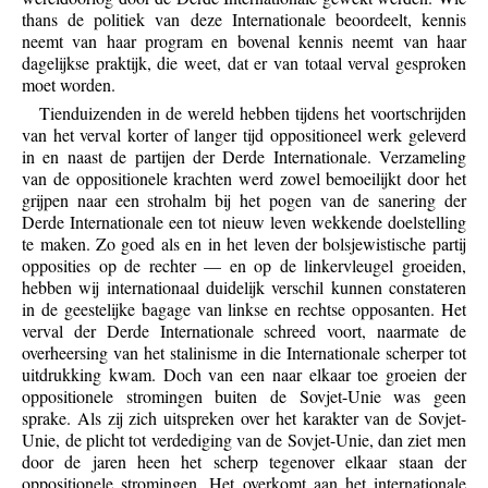
thans de politiek van deze Internationale beoordeelt, kennis
neemt van haar program en bovenal kennis neemt van haar
dagelijkse praktijk, die weet, dat er van totaal verval gesproken
moet worden.
Tienduizenden in de wereld hebben tijdens het voortschrijden
van het verval korter of langer tijd oppositioneel werk geleverd
in en naast de partijen der Derde Internationale. Verzameling
van de oppositionele krachten werd zowel bemoeilijkt door het
grijpen naar een strohalm bij het pogen van de sanering der
Derde Internationale een tot nieuw leven wekkende doelstelling
te maken. Zo goed als en in het leven der bolsjewistische partij
opposities op de rechter — en op de linkervleugel groeiden,
hebben wij internationaal duidelijk verschil kunnen constateren
in de geestelijke bagage van linkse en rechtse opposanten. Het
verval der Derde Internationale schreed voort, naarmate de
overheersing van het stalinisme in die Internationale scherper tot
uitdrukking kwam. Doch van een naar elkaar toe groeien der
oppositionele stromingen buiten de Sovjet-Unie was geen
sprake. Als zij zich uitspreken over het karakter van de Sovjet-
Unie, de plicht tot verdediging van de Sovjet-Unie, dan ziet men
door de jaren heen het scherp tegenover elkaar staan der
oppositionele stromingen. Het overkomt aan het internationale