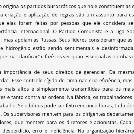
 origina os partidos burocráticos que hoje constituem as or
 a criação e aplicação de regras são um assunto para espe
e elas foram feitas por pessoas que ele considera ser
ância internacional. O Partido Comunista e a Liga Soc
s, mas apoiam as Russas. Seus líderes consideram que a
 hidrogênio estão sendo sentimentais e desinformadas
ue iria “clarificar” e fazê-los ver quão essencial as bombas
a importância de seus direitos de gerenciar. Da mesma
rda”. Esse controle rígido de cima não cria eficiência, m
s mais altos e simplesmente transmitidas para os mai
res e tanto contra as ordens. Na fábrica, os trabalhador
abalho. Se o bônus pode ser feito em cinco horas, tudo ót
. Os supervisores mentem para os dirigentes departamen
adores, que mentem para os diretores e acionistas. Cada
desperdício, erro e ineficiência. Na organização hierár