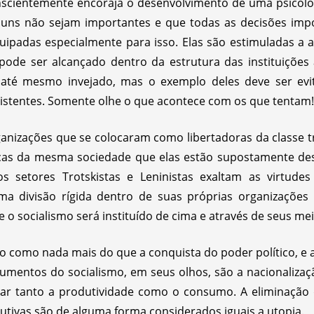
nscientemente encoraja o desenvolvimento de uma psicolo
muns não sejam importantes e que todas as decisões im
uipadas especialmente para isso. Elas são estimuladas a 
de ser alcançado dentro da estrutura das instituições ac
, até mesmo invejado, mas o exemplo deles deve ser ev
xistentes. Somente olhe o que acontece com os que tentam!
ganizações que se colocaram como libertadoras da classe 
cas da mesma sociedade que elas estão supostamente desa
s setores Trotskistas e Leninistas exaltam as virtudes 
ma divisão rígida dentro de suas próprias organizações 
 socialismo será instituído de cima e através de seus meio
o como nada mais do que a conquista do poder político, e 
rumentos do socialismo, em seus olhos, são a nacionalização
tar tanto a produtividade como o consumo. A eliminação 
tivas são de alguma forma considerados iguais a utopia.