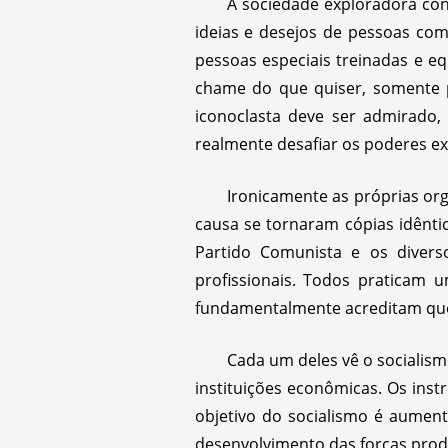
A sociedade exploradora co
ideias e desejos de pessoas co
pessoas especiais treinadas e eq
chame do que quiser, somente po
iconoclasta deve ser admirado
realmente desafiar os poderes e
Ironicamente as próprias or
causa se tornaram cópias idênti
Partido Comunista e os diverso
profissionais. Todos praticam u
fundamentalmente acreditam que o
Cada um deles vê o socialism
instituições econômicas. Os inst
objetivo do socialismo é aumen
desenvolvimento das forças produ