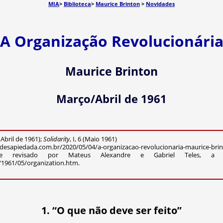
MIA
>
Biblioteca
>
Maurice Brinton
>
Novidades
A Organização Revolucionári
Maurice Brinton
Março/Abril de 1961
e Abril de 1961);
Solidarity
, I, 6 (Maio 1961)
icadesapiedada.com.br/2020/05/04/a-organizacao-revolucionaria-maurice-bri
 revisado por Mateus Alexandre e Gabriel Teles, a p
/1961/05/organization.htm.
1. “O que não deve ser feito”