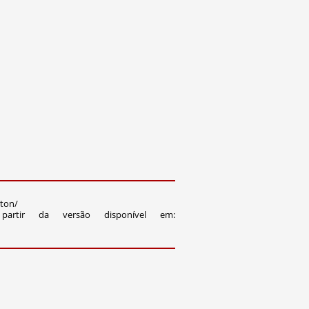
a
nton/
artir da versão disponível em: