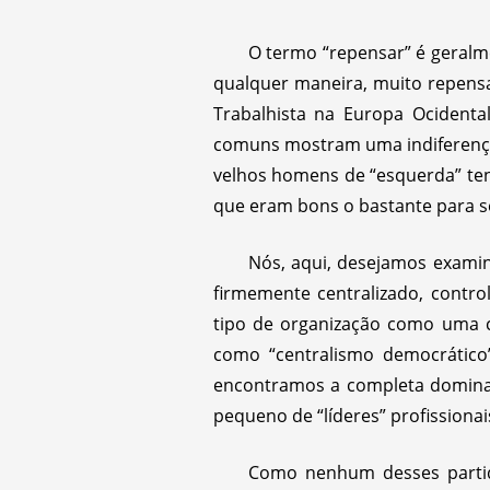
O termo “repensar” é geral
qualquer maneira, muito repensa
Trabalhista na Europa Ocident
comuns mostram uma indiferença 
velhos homens de “esquerda” ten
que eram bons o bastante para s
Nós, aqui, desejamos examin
firmemente centralizado, contro
tipo de organização como uma c
como “centralismo democrátic
encontramos a completa domina
pequeno de “líderes” profissionai
Como nenhum desses partid