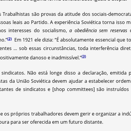
s Trabalhistas são provas da atitude dos sociais-democrat
as leais ao Partido. A experiência Soviética torna isso mu
nos interesses do socialismo,
a obediência sem reservas
(2)
ho.”
Em 1921 ele dizia: “É absolutamente essencial que to
ntes … sob essas circunstâncias, toda interferência diret
(3)
ositivamente danoso e inadmissível.”
s sindicatos. Não está longe disso a declaração, emitida
as da União Soviética devem ajudar a estabelecer ordem 
antes de sindicatos e [shop committees] são instruídos
os próprios trabalhadores devem gerir e organizar a indús
ura para ser oferecida em um futuro distante.