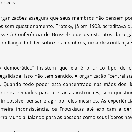
imbecis.
 organizações assegura que seus membros não pensem po
es sem questionamento. Trotsky, já em 1903, acreditava 
disse à Conferência de Brussels que os estatutos da org
confiança do líder sobre os membros, uma desconfiança 
o democrático” insistem que ela é o único tipo de o
egalidade. Isso não tem sentido. A organização “centralis
ial. Quando todo poder está concentrado nas mãos dos lí
mbros treinados para aceitar as instruções, sem questi
ou impossível pensar e agir por eles mesmos. As experiên
meira inconsistência, os Trotskistas até explicam a de
rra Mundial falando para as pessoas como seus líderes ha