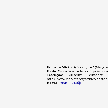
Primeira Edição:
Agitator
, I, 4 e 5 (Março 
Fonte:
Crítica Desapiedada - https://crit
Tradução:
Guilherme Fernandez e
https://www.marxists.org/archive/brinton
HTML:
Fernando Araújo
.