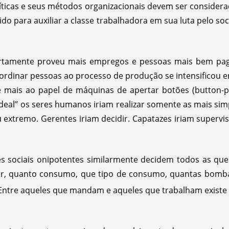
líticas e seus métodos organizacionais devem ser considera
ido para auxiliar a classe trabalhadora em sua luta pelo s
certamente proveu mais empregos e pessoas mais bem pa
bordinar pessoas ao processo de produção se intensificou 
 mais ao papel de máquinas de apertar botões (button-pus
“ideal” os seres humanos iriam realizar somente as mais simp
eu extremo. Gerentes iriam decidir. Capatazes iriam superv
ções sociais onipotentes similarmente decidem todos as qu
ir, quanto consumo, que tipo de consumo, quantas bombas
. Entre aqueles que mandam e aqueles que trabalham existe