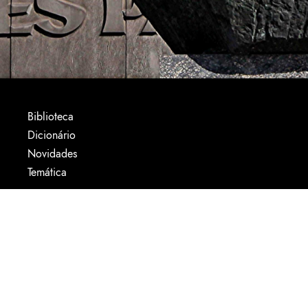
Biblioteca
Dicionário
Novidades
Temática
Fale conosco
Quem somos
Voluntariado
Siga o Arquivo no
Instagram
. Foto:
A. M.
Segovia.