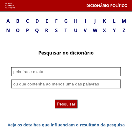
A
B
C
D
E
F
G
H
I
J
K
L
M
N
O
P
Q
R
S
T
U
V
W
X
Y
Z
Pesquisar no dicionário
Veja os detalhes que influenciam o resultado da pesquisa