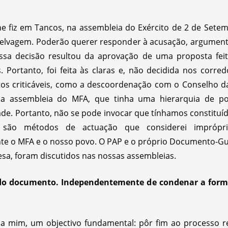
lhe fiz em Tancos, na assembleia do Exército de 2 de Sete
elvagem. Poderão querer responder à acusação, argument
essa decisão resultou da aprovação de uma proposta fe
 Portanto, foi feita às claras e, não decidida nos corre
ectos criticáveis, como a descoordenação com o Conselho d
na assembleia do MFA, que tinha uma hierarquia de po
de. Portanto, não se pode invocar que tínhamos constituído
 são métodos de actuação que considerei imprópr
nte o MFA e o nosso povo. O PAP e o próprio Documento-Guia
sa, foram discutidos nas nossas assembleias.
 do documento. Independentemente de condenar a form
a mim, um objectivo fundamental: pôr fim ao processo re