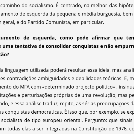
a caminho do socialismo. É centrado, na melhor das hipóte
samento de esquerda da pequena e média burguesia, bem 
 geral, e do Partido Comunista, em particular.
umento de esquerda, como pode afirmar que ten
s uma tentativa de consolidar conquistas e não empurr
ção?
 da linguagem utilizada poderá resultar essa ideia, mas a
 contradições ambiguidades e debilidades teóricas. E, m
nto do MFA com «determinado projecto político» , insin
agitações e perturbações próprias de uma revolução, mas p
o, e essa análise traduz, repito, as sérias preocupações d
as conquistas democráticas. É isso que, por exemplo, se e
ocialista de tipo europeu oriental. Pergunto: que sinais
am todas elas a ser integradas na Constituição de 1976, 