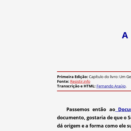
A
Primeira Edição:
Capítulo do livro: Um Gen
Fonte:
Resistir.info
Transcrição e
HTML:
Fernando Araújo
.
Passemos então ao
Docum
documento, gostaria de que o 
dá origem e a forma como ele s