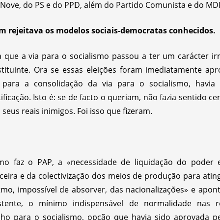
 Nove, do PS e do PPD, além do Partido Comunista e do M
m rejeitava os modelos sociais-democratas conhecidos.
ue a via para o socialismo passou a ter um carácter irre
tituinte. Ora se essas eleições foram imediatamente ap
o para a consolidação da via para o socialismo, havi
ficação. Isto é: se de facto o queriam, não fazia sentido 
seus reais inimigos. Foi isso que fizeram.
o faz o PAP, a «necessidade de liquidação do poder 
nceira e da colectivização dos meios de produção para ating
itmo, impossível de absorver, das nacionalizações» e apon
xistente, o mínimo indispensável de normalidade nas r
ho para o socialismo, opção que havia sido aprovada pe