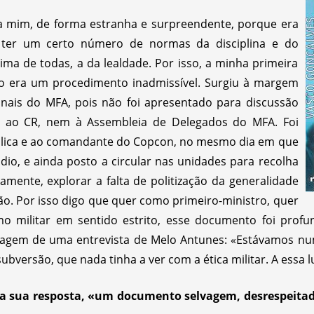
a mim, de forma estranha e surpreendente, porque era
a ter um certo número de normas da disciplina e do
ima de todas, a da lealdade. Por isso, a minha primeira
ilo era um procedimento inadmissível. Surgiu à margem
ionais do MFA, pois não foi apresentado para discussão
m ao CR, nem à Assembleia de Delegados do MFA. Foi
blica e ao comandante do Copcon, no mesmo dia em que
ádio, e ainda posto a circular nas unidades para recolha
amente, explorar a falta de politização da generalidade
ão. Por isso digo que quer como primeiro-ministro, quer
militar em sentido estrito, esse documento foi profun
ssagem de uma entrevista de Melo Antunes: «Estávamos nu
ubversão, que nada tinha a ver com a ética militar. A essa
na sua resposta, «um documento selvagem, desrespeitad