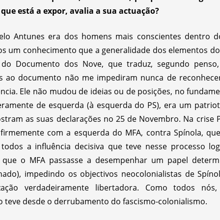
que está a expor, avalia a sua actuação?
lo Antunes era dos homens mais conscientes dentro d
ntos um conhecimento que a generalidade dos elementos do 
 do Documento dos Nove, que traduz, segundo penso, 
icas ao documento não me impediram nunca de reconhecer
ncia. Ele não mudou de ideias ou de posições, no fundament
mente de esquerda (à esquerda do PS), era um patriota, 
stram as suas declarações no 25 de Novembro. Na crise P
firmemente com a esquerda do MFA, contra Spínola, quer 
 todos a influência decisiva que teve nesse processo l
-me que o MFA passasse a desempenhar um papel determ
o), impedindo os objectivos neocolonialistas de Spínol
zação verdadeiramente libertadora. Como todos nós,
 teve desde o derrubamento do fascismo-colonialismo.