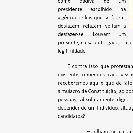
como dádiva de um
presidente escolhido na
vigência de leis que se fazem,
desfazem, refazem, voltam a
desfazer-se. Louvam um
presente, coisa outorgada, ou
legitimidade.
É contra isso que protesta
existente, remendos cada vez 
receberemos aquilo que de fato
simulacro de Constituição, só p
pessoas, absolutamente digna.
depender de um indivíduo, situaç
candidatos?
— Escolham-me, e eu pe