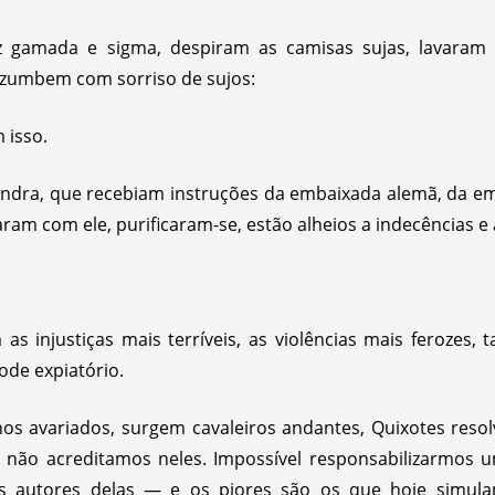
uz gamada e sigma, despiram as camisas sujas, lavaram
zumbem com sorriso de sujos:
 isso.
landra, que recebiam instruções da embaixada alemã, da emb
ram com ele, purificaram-se, estão alheios a indecências 
 as injustiças mais terríveis, as violências mais feroze
de expiatório.
s avariados, surgem cavaleiros andantes, Quixotes resolv
ue não acreditamos neles. Impossível responsabilizarmo
s autores delas — e os piores são os que hoje simula