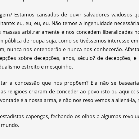
em? Estamos cansados de ouvir salvadores vaidosos que
ante: eu, eu, eu, eu. Não temos a ingenuidade necessária
s massas arbitrariamente e nos concedem liberalidades 
 pública de roupa suja, como se tivéssemos interesse em
m, nunca nos entenderão e nunca nos conhecerão. Afast
ções sobre decepções, anos, século? de decepções, e vê
dualismo estreito e mesquinho.
tar a concessão que nos propõem? Ela não se basearia na
as religiões criaram de conceder ao povo isto ou aquilo:
vontade é a nossa arma, e não nos resolvemos a aliená-la, n
 estadistas capengas, fechando os olhos a algumas revolu
e mundo.