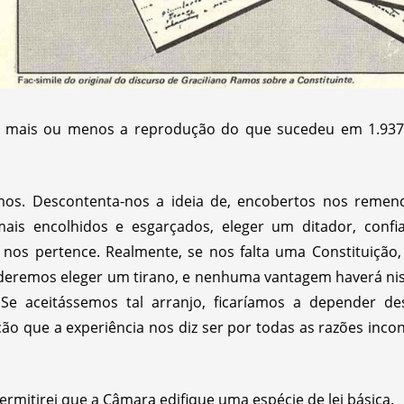
ço mais ou menos a reprodução do que sucedeu em 1.937
mos. Descontenta-nos a ideia de, encobertos nos remend
mais encolhidos e esgarçados, eleger um ditador, confi
 nos pertence. Realmente, se nos falta uma Constituição
oderemos eleger um tirano, e nenhuma vantagem haverá nis
 Se aceitássemos tal arranjo, ficaríamos a depender d
ão que a experiência nos diz ser por todas as razões inco
rmitirei que a Câmara edifique uma espécie de lei básica.