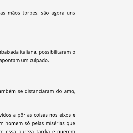
 as mãos torpes, são agora uns
aixada italiana, possibilitaram o
e apontam um culpado.
s, também se distanciaram do amo,
idos a pôr as coisas nos eixos e
s um homem só pelas misérias que
m essa pureza tardia e querem