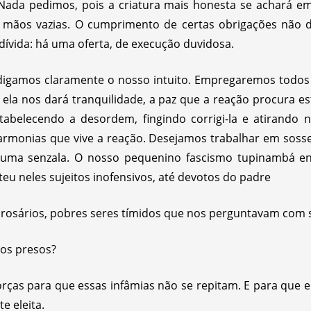
 Nada pedimos, pois a criatura mais honesta se achará e
de mãos vazias. O cumprimento de certas obrigações não
dívida: há uma oferta, de execução duvidosa.
 digamos claramente o nosso intuito. Empregaremos todos
ó ela nos dará tranquilidade, a paz que a reação procura e
tabelecendo a desordem, fingindo corrigi-la e atirando
rmonias que vive a reação. Desejamos trabalhar em sosse
 uma senzala. O nosso pequenino fascismo tupinambá e
eu neles sujeitos inofensivos, até devotos do padre
e rosários, pobres seres tímidos que nos perguntavam com 
os presos?
rças para que essas infâmias não se repitam. E para que e
e eleita.