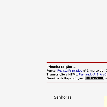
Primeira Edição:
....
Fonte:
Revista Princípios
nº 5, março de 19
Transcrição e HTML:
Fernando A. S. Araú
Direitos de Reprodução:
li
Senhoras