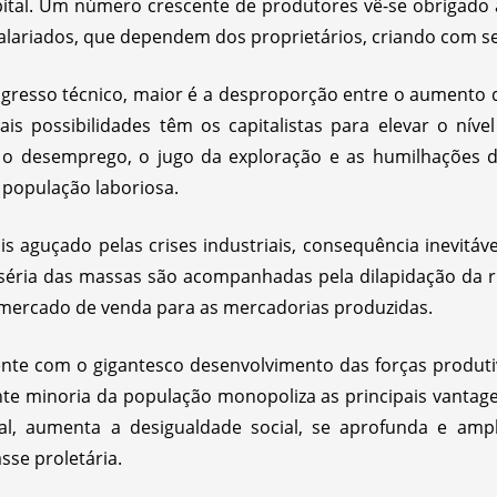
apital. Um número crescente de produtores vê-se obrigado 
lariados, que dependem dos proprietários, criando com seu
ogresso técnico, maior é a desproporção entre o aumento 
s possibilidades têm os capitalistas para elevar o níve
 o desemprego, o jugo da exploração e as humilhações d
 população laboriosa.
is aguçado pelas crises industriais, consequência inevitá
iséria das massas são acompanhadas pela dilapidação da 
 mercado de venda para as mercadorias produzidas.
nte com o gigantesco desenvolvimento das forças produtiv
ante minoria da população monopoliza as principais vanta
al, aumenta a desigualdade social, se aprofunda e amp
asse proletária.