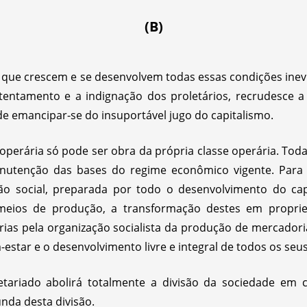
(B)
ue crescem e se desenvolvem todas essas condições inev
ntamento e a indignação dos proletários, recrudesce a 
ã de emancipar-se do insuportável jugo do capitalismo.
 operária só pode ser obra da própria classe operária. Tod
tenção das bases do regime econômico vigente. Para a
ão social, preparada por todo o desenvolvimento do cap
meios de produção, a transformação destes em propried
ias pela organização socialista da produção de mercadori
estar e o desenvolvimento livre e integral de todos os se
letariado abolirá totalmente a divisão da sociedade em c
unda desta divisão.