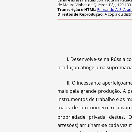
Lênin e as assinaladas com Nota da Redaç
de Mauro Vinhas de Queiroz. Pág: 129-133.
Transcrição e HTML:
Fernando A. S. Araú
Direitos de Reprodução:
A cópia ou dist
I. Desenvolve-se na Rússia c
produção atinge uma supremacia
II. O incessante aperfeiçoam
mais pela grande produção. A pa
instrumentos de trabalho e as m
mãos de um número relativament
propriedade privada destes.
artesões) arruínam-se cada vez 