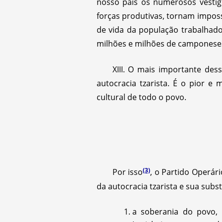
nosso país os numerosos vestígi
forças produtivas, tornam impossí
de vida da população trabalhad
milhões e milhões de camponeses
XIII. O mais importante des
autocracia tzarista. É o pior e
cultural de todo o povo.
(3)
Por isso
, o Partido Operár
da autocracia tzarista e sua subs
a soberania do povo,