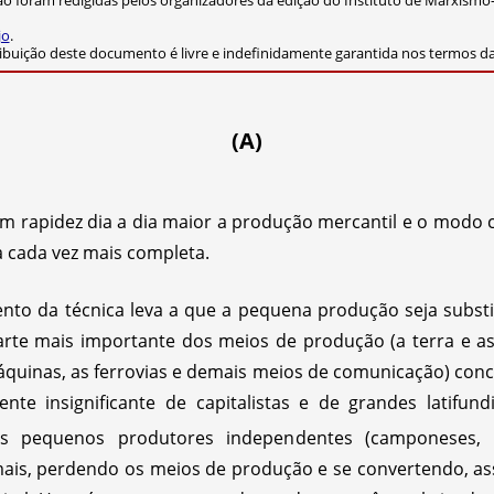
ão foram redigidas pelos organizadores da edição do Instituto de Marxismo
jo
.
ribuição deste documento é livre e indefinidamente garantida nos termos 
(A)
om rapidez dia a dia maior a produção mercantil e o modo c
 cada vez mais completa.
ento da técnica leva a que a pequena produção seja substi
rte mais importante dos meios de produção (a terra e as 
áquinas, as ferrovias e demais meios de comunicação) conc
e insignificante de capitalistas e de grandes latifund
 Os pequenos produtores independentes (camponeses,
mais, perdendo os meios de produção e se convertendo, as