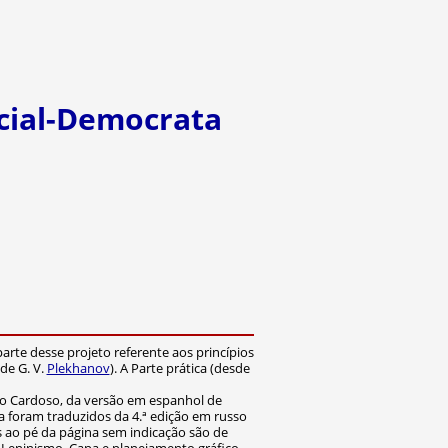
cial-Democrata
 parte desse projeto referente aos princípios
de G. V.
Plekhanov
). A Parte prática (desde
ndo Cardoso, da versão em espanhol de
ca foram traduzidos da 4.ª edição em russo
 ao pé da página sem indicação são de