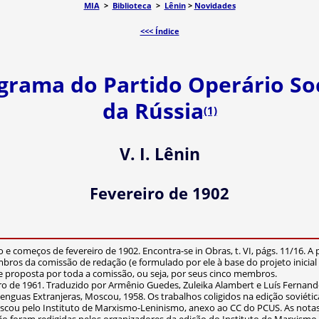
MIA
>
Biblioteca
>
Lênin
>
Novidades
<<< Índice
ograma do Partido Operário So
da Rússia
(1)
V. I. Lênin
Fevereiro de 1902
o e começos de fevereiro de 1902. Encontra-se in Obras, t. VI, págs. 11/16. A
ros da comissão de redação (e formulado por ele à base do projeto inicial 
 e proposta por toda a comissão, ou seja, por seus cinco membros.
mbro de 1961. Traduzido por Armênio Guedes, Zuleika Alambert e Luís Ferna
Lenguas Extranjeras, Moscou, 1958. Os trabalhos coligidos na edição soviéti
oscou pelo Instituto de Marxismo-Leninismo, anexo ao CC do PCUS. As notas