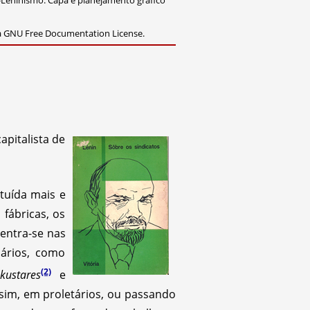
-Leninismo. Capa e planejamento gráfico
da GNU Free Documentation License.
apitalista de
tuída mais e
fábricas, os
entra-se nas
iários, como
(2)
kustares
e
sim, em proletários, ou passando