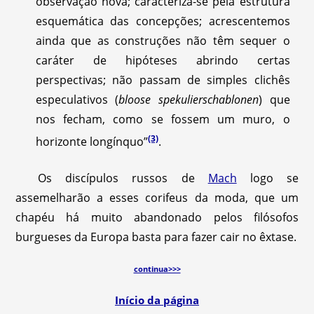
observação nova; caracteriza-se pela estrutura
esquemática das concepções; acrescentemos
ainda que as construções não têm sequer o
caráter de hipóteses abrindo certas
perspectivas; não passam de simples clichês
especulativos (
bloose spekulierschablonen
) que
nos fecham, como se fossem um muro, o
(3)
horizonte longínquo”
.
Os discípulos russos de
Mach
logo se
assemelharão a esses corifeus da moda, que um
chapéu há muito abandonado pelos filósofos
burgueses da Europa basta para fazer cair no êxtase.
continua>>>
Início da página