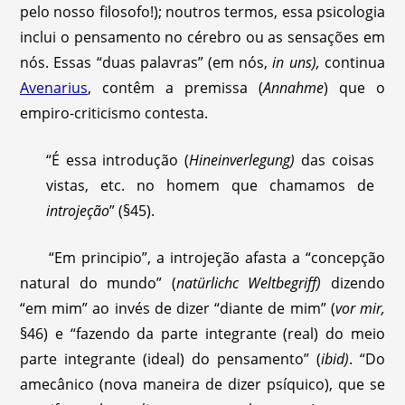
pelo nosso filosofo!); noutros termos, essa psicologia
inclui o pensamento no cérebro ou as sensações em
nós. Essas “duas palavras” (em nós,
in uns),
continua
Avenarius
, contêm a premissa (
Annahme
) que o
empiro-criticismo contesta.
“É essa introdução (
Hineinverlegung)
das coisas
vistas, etc. no homem que chamamos de
introjeção
” (§45).
“Em principio”, a introjeção afasta a “concepção
natural do mundo” (
natürlichc Weltbegriff)
dizendo
“em mim” ao invés de dizer “diante de mim” (
vor mir,
§46) e “fazendo da parte integrante (real) do meio
parte integrante (ideal) do pensamento” (
ibid)
. “Do
amecânico (nova maneira de dizer psíquico), que se