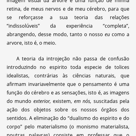
imagem visual da arvore é uma função de minha
retina, de meus nervos e de meu cérebro, para que
se reforçasse a sua teoria das relações
“indissolúveis” da experiência “completa”,
abrangendo, desse modo, tanto o nosso
eu
como a
arvore, isto é, o meio.
A teoria da introjeção não passa de confusão
introduzindo no espirito toda especie de tolices
idealistas, contrárias às ciências naturais, que
afirmam invariavelmente que o pensamento é uma
função do cérebro e as sensações, isto é, as imagens
do mundo
exterior,
existem,
em nós,
suscitadas pela
ação dos objetos sobre os nossos órgãos dos
sentidos. A eliminação do “dualismo do espirito e do
corpo” pelo materialismo (o monismo materialista,
noutras palavras) consiste em professar que o