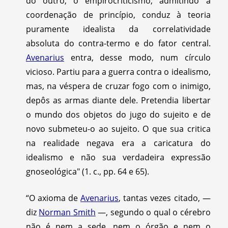
do outro, o empirocriticismo, admitindo a
coordenação de princípio, conduz à teoria
puramente idealista da correlatividade
absoluta do contra-termo e do fator central.
Avenarius
entra, desse modo, num círculo
vicioso. Partiu para a guerra contra o idealismo,
mas, na véspera de cruzar fogo com o inimigo,
depôs as armas diante dele. Pretendia libertar
o mundo dos objetos do jugo do sujeito e de
novo submeteu-o ao sujeito. O que sua critica
na realidade negava era a caricatura do
idealismo e não sua verdadeira expressão
gnoseológica" (1. c., pp. 64 e 65).
“O axioma de
Avenarius
, tantas vezes citado, —
diz
Norman Smith
—, segundo o qual o cérebro
não é nem a sede, nem o órgão e nem o