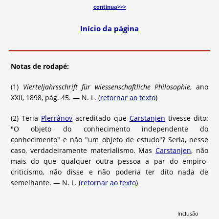
continua>>>
Início da página
Notas de rodapé:
(1)
Vierteljahrsschrift für wiessenschaftliche Philosophie
, ano
XXII, 1898, pág. 45. — N. L. (
retornar ao texto
)
(2) Teria
Plerrânov
acreditado que
Carstanjen
tivesse dito:
"O objeto do conhecimento independente do
conhecimento" e não "um objeto de estudo"? Seria, nesse
caso, verdadeiramente materialismo. Mas
Carstanjen
, não
mais do que qualquer outra pessoa a par do empiro-
criticismo, não disse e não poderia ter dito nada de
semelhante. — N. L. (
retornar ao texto
)
Inclusão