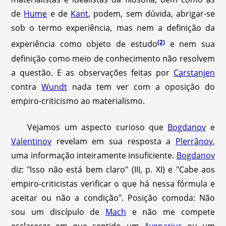
de
Hume
e de
Kant
, podem, sem dúvida, abrigar-se
sob o termo experiência, mas nem a definição da
(2)
experiência como objeto de estudo
e nem sua
definição como meio de conhecimento não resolvem
a questão. E as observações feitas por
Carstanjen
contra
Wundt
nada tem ver com a oposição do
empiro-criticismo ao materialismo.
Vejamos um aspecto curioso que
Bogdanov
e
Valentinov
revelam em sua resposta a
Plerrânov
,
uma informação inteiramente insuficiente.
Bogdanov
diz: "Isso não está bem claro" (III, p. XI) e "Cabe aos
empiro-criticistas verificar o que há nessa fórmula e
aceitar ou não a condição". Posição comoda: Não
sou um discípulo de
Mach
e não me compete
esclarecer em que sentido um
Avenarius
ou um