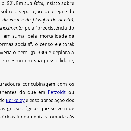
I, p. 52). Em sua
Ética,
insiste sobre
 sobre a separação da Igreja e do
s da ética e da filosofia do direito),
nhecimento,
pela "preexistência do
, em suma, pela imortalidade da
ormas sociais", o censo eleitoral;
veria o bem" (p. 330) e deplora a
, e mesmo em sua possibilidade,
uradoura concubinagem com os
anentes do que em
Petzoldt
ou
de
Berkeley
e essa apreciação dos
ssas gnoseológicas que servem de
teóricas fundamentais tomadas às