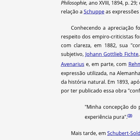
Philosophie,
ano XVIII, 1894, p. 29;
relação a
Schuppe
as expressões 
Conhecendo a apreciação for
respeito dos empiro-criticistas 
com clareza, em 1882, sua "co
subjetivo,
Johann Gottlieb Fichte
Avenarius
e, em parte, com
Reh
expressão utilizada, na Alemanha
da história natural. Em 1893, ap
por ter publicado essa obra "co
"Minha concepção do
(3)
experiência pura".
Mais tarde, em
Schubert-Sol