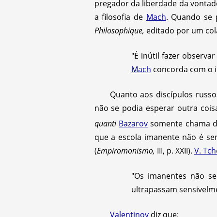
pregador da liberdade da vontade
a filosofia de
Mach
. Quando se 
Philosophique,
editado por um col
"É inútil fazer observar
Mach
concorda com o ide
Quanto aos discípulos russ
não se podia esperar outra coi
quanti
Bazarov
somente chama de 
que a escola imanente não é se
(
Empiromonismo,
III, p. XXII).
V. Tc
"Os imanentes não se
ultrapassam sensivelme
Valentinov
diz que: