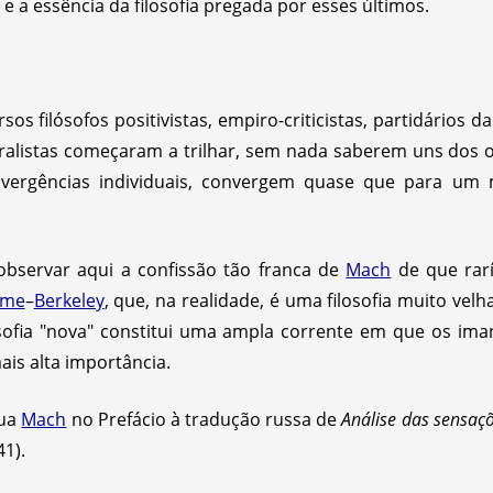
e a essência da filosofia pregada por esses últimos.
rsos filósofos positivistas, empiro-criticistas, partidários 
uralistas começaram a trilhar, sem nada saberem uns dos 
ivergências individuais, convergem quase que para um
observar aqui a confissão tão franca de
Mach
de que rarí
me
–
Berkeley
, que, na realidade, é uma filosofia muito vel
osofia "nova" constitui uma ampla corrente em que os i
mais alta importância.
nua
Mach
no Prefácio à tradução russa de
Análise das sensaçõ
41).