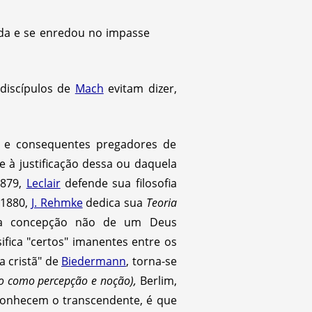
da e se enredou no impasse
 discípulos de
Mach
evitam dizer,
s e consequentes pregadores de
 e à justificação dessa ou daquela
1879,
Leclair
defende sua filosofia
 1880,
J. Rehmke
dedica sua
Teoria
a concepção não de um Deus
ifica "certos" imanentes entre os
a cristã" de
Biedermann
, torna-se
o como percepção e noção),
Berlim,
conhecem o transcendente, é que