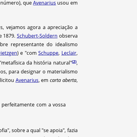
 número), que
Avenarius
usou em
as, vejamos agora a apreciação a
de 1879.
Schubert-Soldern
observa
ebre representante do idealismo
ietzgen
) e "com
Schuppe
,
Leclair
,
(2)
metafísica da história natural"
,
ios, para designar o materialismo
licitou
Avenarius
, em
carta aberta
,
perfeitamente com a vossa
a", sobre a qual "se apoia", fazia