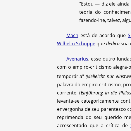
"Estou — diz ele ainda
teoria do conhecime
fazendo-lhe, talvez, alg
Mach
está de acordo que
S
Wilhelm Schuppe
que
dedica
sua ú
Avenarius
, esse outro funda
com o empiro-criticismo alegra-o
temporária"
(vielleicht nur einstw
palavra do empiro-criticismo, p
corrente. (
Einführung in die Philo
levanta-se categoricamente con
envergonha de seu parentesco
reprimenda do seu querido m
acrescentado que a crítica de