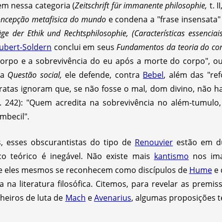
em nessa categoria (
Zeitschrift für immanente philosophie,
t. I
oncepção metafisica do mundo
e condena a "frase insensata"
ge der Ethik und Rechtsphilosophie,
(Características essenciai
ubert-Soldern
conclui em seus
Fundamentos da teoria do co
orpo e a sobrevivência do eu após a morte do corpo", ou
sua
Questão social,
ele defende, contra
Bebel
, além das "ref
atas ignoram que, se não fosse o mal, dom divino, não ha
. 242): "Quem acredita na sobrevivência no além-tumulo
mbecil".
, esses obscurantistas do tipo de
Renouvier
estão em d
sco teórico é inegável. Não existe mais
kantismo
nos im
 que eles mesmos se reconhecem como discípulos de
Hume
e 
 na literatura filosófica. Citemos, para revelar as premi
heiros de luta de
Mach
e
Avenarius
, algumas proposições 