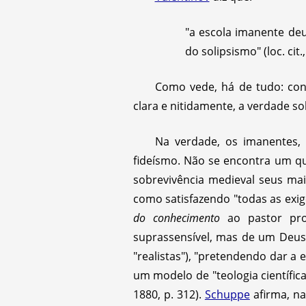
"a escola imanente de
do solipsismo" (loc. cit.,
Como vede, há de tudo: cons
clara e nitidamente, a verdade s
Na verdade, os imanentes,
fideísmo. Não se encontra um 
sobrevivência medieval seus ma
como satisfazendo "todas as exigê
do conhecimento
ao pastor pr
suprassensível, mas de um Deus 
"realistas"), "pretendendo dar a 
um modelo de "teologia científica
1880, p. 312).
Schuppe
afirma, n