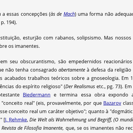
u a essas concepções (
às de
Mach
) uma forma não adequa
 p. 194).
tituição, esturjão com rabanos, solipsismo. Mas nossos
obre os imanentes.
 em seu obscurantismo, são empedernidos reacionário
que não tenha consagrado
abertamente
à defesa da religião
is acabados trabalhos teóricos sobre a gnoseologia. Em 
ncias do espírito religioso" (
Der Realismus
etc., pg. 73). Em
otestante
Biedermann
e termina essa obra expondo 
"conceito real" (eis, provavelmente, por que
Bazarov
class
esse conceito real um caráter objetivo"; quanto à "dogmátic
" [
J. Rehmke
,
Die Welt als Wahrnehmung und Begriff, (O mund
a
Revista de Filosofia Imanente,
que, se os imanentes não re