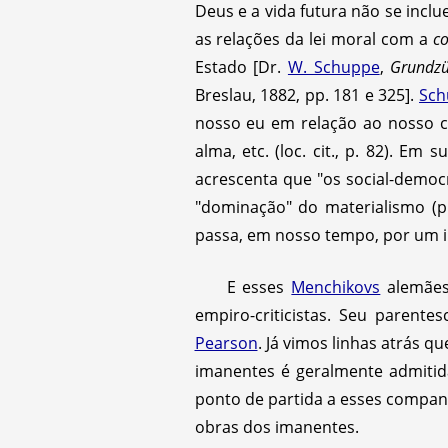
Deus e a vida futura não se inclu
as relações da lei moral com a
c
Estado [Dr.
W. Schuppe
,
Grundzü
Breslau, 1882, pp. 181 e 325].
Sch
nosso eu em relação ao nosso c
alma, etc. (loc. cit., p. 82). Em 
acrescenta que "os social-democr
"dominação" do materialismo (p
passa, em nosso tempo, por um i
E esses
Menchikovs
alemães
empiro-criticistas. Seu parente
Pearson
. Já vimos linhas atrás
imanentes é geralmente admitida
ponto de partida a esses compan
obras dos imanentes.