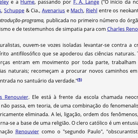
eley
e a
Hume
, passando por
F. A. Lange
("O inicio da n
s
,
Schuppe
& Cia.,
Avenarius
e
Mach
,
Riehl
entre os neokant
ntrodução-programa,
publicada no primeiro número do órgã
lismo e de testemunhos de simpatia para com
Charles Reno
uralistas, ouvem-se vozes isoladas levantar-se contra a 
rito antifilosófico que se apoderou das ciências naturais.
forças entram em movimento por toda parte, trabalham 
ências naturais; recomeçam a procurar novos caminhos e
(5)
ntrada no santuário da verdade."
s Renouvier
. Ele está à frente da escola chamada neocri
fia não passa, em teoria, de uma combinação do fenomenal
oricamente eliminada. A lei, ligação, ordem dos fenômenos,
na-se a base de uma religião. O clero católico é um entusias
gnação
Renouvier
como o "segundo Paulo", "obscurantista