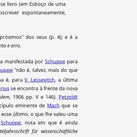
esse livro (em Esboço de uma
bscrever espontaneamente,
róximos" dos seus (p. 4); e é a
to e erro.
tia manifestada por
Schuppe
para
huppe
"não é, talvez, mais do que
ina é, para
V. Lessevitch
, a última
rius
se encontra à frente da nova
blem,
1906 pp. V e 146).
Petzoldt
iscípulo eminente de
Mach
que se
 esse último, o que lhe valeu uma
a
Schuppe
, nota em que é ainda
rteljahrsschrift für wissenschaftliche