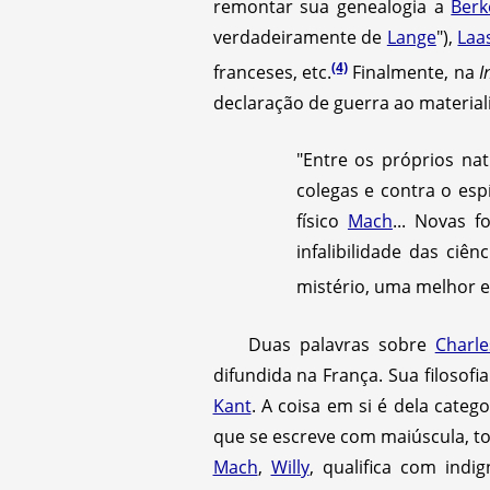
remontar sua genealogia a
Berk
verdadeiramente de
Lange
"),
Laa
(4)
franceses, etc.
Finalmente, na
I
declaração de guerra ao materia
"Entre os próprios nat
colegas e contra o espí
físico
Mach
... Novas 
infalibilidade das ci
mistério, uma melhor e
Duas palavras sobre
Charle
difundida na França. Sua filoso
Kant
. A coisa em si é dela categ
que se escreve com maiúscula, tor
Mach
,
Willy
, qualifica com indi