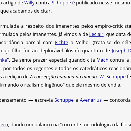
 o artigo de
Willy
contra
Schuppe
é publicado nesse mesmo
que acabamos de citar.
mulada a respeito dos imanentes pelos empiro-criticist
formulada pelos imanentes. Já vimos a de
Leclair
, que data 
ncordância parcial com
Fichte
o Velho" (trata-se do cél
, cujo filho foi tão deplorável filósofo quanto o de
Joseph D
mke
". Ele sente prazer especial quando cita
Mach
contra a "
, por todos os regentes e todos os catedráticos reacionár
ós a edição de
A concepção humana do mundo,
W. Schuppe
fe
nfirmando o realismo ingênuo" que ele mesmo defendia.
 pensamento — escrevia
Schuppe
a
Avenarius
— concorda 
dern
, dando um balanço na "corrente metodológica da filosofi