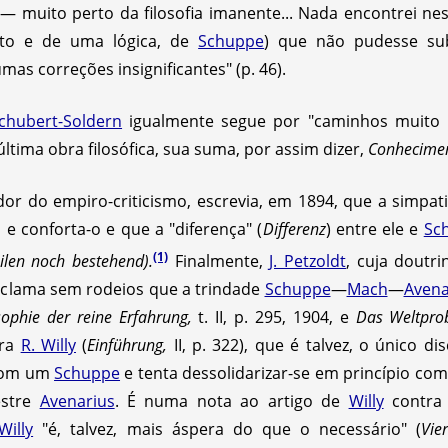
 — muito perto da filosofia imanente... Nada encontrei n
nto e de uma lógica, de
Schuppe
) que não pudesse su
umas correções insignificantes" (p. 46).
chubert-Soldern
igualmente segue por "caminhos muito p
ltima obra filosófica, sua suma, por assim dizer,
Conhecimen
dor do empiro-criticismo, escrevia, em 1894, que a simpa
 e conforta-o e que a "diferença" (
Differenz
) entre ele e
Sc
(1)
eilen noch bestehend).
Finalmente,
J. Petzoldt
, cuja doutr
roclama sem rodeios que a trindade
Schuppe
—
Mach
—
Avena
sophie der reine Erfahrung,
t. II, p. 295, 1904, e
Das Weltpro
tra
R. Willy
(
Einführung,
II, p. 322), que é talvez, o único d
 com um
Schuppe
e tenta dessolidarizar-se em princípio com
estre
Avenarius
. É numa nota ao artigo de
Willy
contr
Willy
"é, talvez, mais áspera do que o necessário" (
Vie