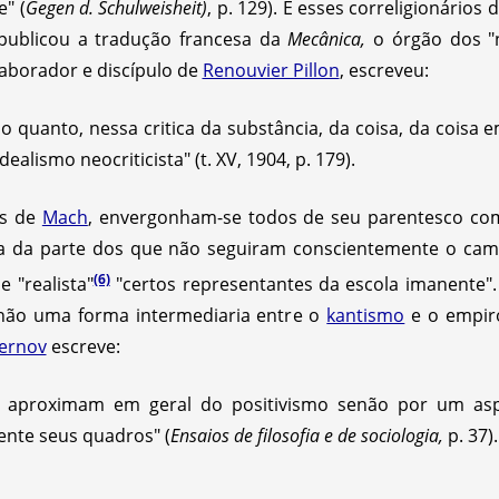
" (
Gegen d. Schulweisheit)
, p. 129). E esses correligionário
publicou a tradução francesa da
Mecânica,
o órgão dos "n
aborador e discípulo de
Renouvier Pillon
, escreveu:
 o quanto, nessa critica da substância, da coisa, da coisa em
alismo neocriticista" (t. XV, 1904, p. 179).
os de
Mach
, envergonham-se todos de seu parentesco com
sa da parte dos que não seguiram conscientemente o cam
(6)
"realista"
"certos representantes da escola imanente"
não uma forma intermediaria entre o
kantismo
e o empiro-
hernov
escreve:
 aproximam em geral do positivismo senão por um aspe
nte seus quadros" (
Ensaios de filosofia e de sociologia,
p. 37).