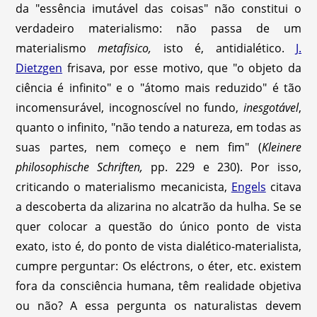
da "essência imutável das coisas" não constitui o
verdadeiro materialismo: não passa de um
materialismo
metafisico,
isto é, antidialético.
J.
Dietzgen
frisava, por esse motivo, que "o objeto da
ciência é infinito" e o "átomo mais reduzido" é tão
incomensurável, incognoscível no fundo,
inesgotável
,
quanto o infinito, "não tendo a natureza, em todas as
suas partes, nem começo e nem fim" (
Kleinere
philosophische Schriften,
pp. 229 e 230). Por isso,
criticando o materialismo mecanicista,
Engels
citava
a descoberta da alizarina no alcatrão da hulha. Se se
quer colocar a questão do único ponto de vista
exato, isto é, do ponto de vista dialético-materialista,
cumpre perguntar: Os eléctrons, o éter, etc. existem
fora da consciência humana, têm realidade objetiva
ou não? A essa pergunta os naturalistas devem