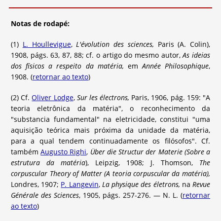
Notas de rodapé:
(1)
L. Houllevigue
,
L'évolution des sciences,
Paris (A. Colin),
1908, págs. 63, 87, 88; cf. o artigo do mesmo autor,
As ideias
dos físicos a respeito da matéria,
em
Année Philosophique
,
1908. (
retornar ao texto
)
(2) Cf.
Oliver Lodge
,
Sur les électrons,
Paris, 1906, pág. 159: "A
teoria eletrônica da matéria", o reconhecimento da
"substancia fundamental" na eletricidade, constitui "uma
aquisição teórica mais próxima da unidade da matéria,
para a qual tendem continuadamente os filósofos". Cf.
também
Augusto Righi
,
Über die Structur der Materie (Sobre a
estrutura da matéria
), Leipzig, 1908; J. Thomson,
The
corpuscular Theory of Matter
(A teoria corpuscular da matéria),
Londres, 1907;
P. Langevin
,
La physique des életrons,
na
Revue
Générale des Sciences
, 1905, págs. 257-276. — N. L. (
retornar
ao texto
)