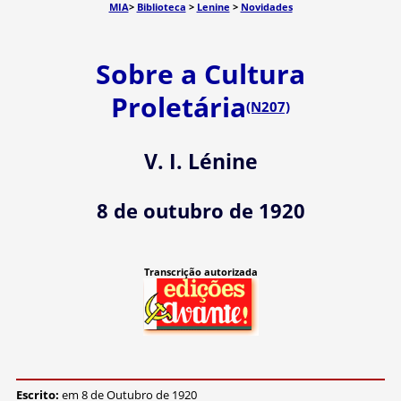
MIA
>
Biblioteca
>
Lenine
>
Novidades
Sobre a Cultura
Proletária
(N207)
V. I. Lénine
8 de outubro de 1920
Transcrição autorizada
Escrito:
em 8 de Outubro de 1920