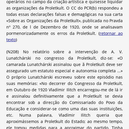
operários no campo da criação artística e quisesse liquidar
as organizações da Proletkult. O CC do PCR(b) respondeu a
todas essas declarações falsas e demagógicas na sua carta
«Sobre as Organizações da Proletkult», publicada no Pravda
nº 270, de l de Dezembro de 1920, onde se analisavam
pormenorizadamente os erros da Proletkult. (
retornar ao
texto
)
(N208) No relatório sobre a intervenção de A. V.
Lunatchárski no congresso da Proletkult, diz-se: «O
camarada Lunatchárski assinalou que ã Proletkult deve ser
assegurado um estatuto especial e autonomia completa ...»
O próprio Lunatchárski escreveu sobre este episódio nas
suas memórias: «No decorrer do Congresso da Proletkult,
em Outubro de 1920 Vladímir Ilitch encarregou-me de lá ir
e assinalou definitivamente que a Proletkult se devia
encontrar sob a direcção do Comissariado do Povo da
Educação e considerar-se como uma das suas instituições,
etc. Numa palavra, Vladímir Ilitch queria que
aproximássemos a Proletkult do Estado; ao mesmo tempo,
ele tomou medidas para a aproximar do partido. Tinha