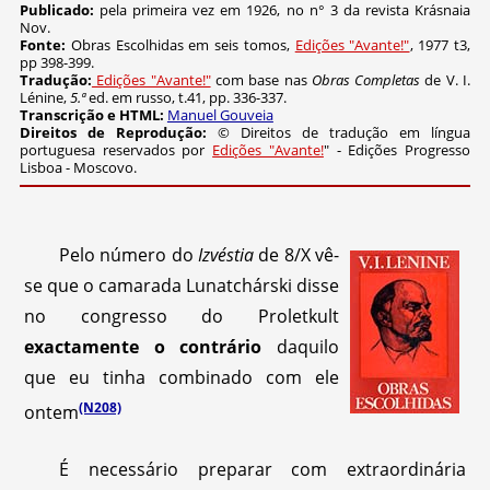
Publicado:
pela primeira vez em 1926, no n° 3 da revista Krásnaia
Nov.
Fonte:
Obras Escolhidas em seis tomos,
Edições "Avante!"
, 1977 t3,
pp 398-399.
Tradução:
Edições "Avante!"
com base nas
Obras Completas
de V. I.
Lénine,
5.
ª
ed. em russo, t.41, pp. 336-337.
Transcrição e HTML:
Manuel Gouveia
Direitos de Reprodução:
© Direitos de tradução em língua
portuguesa reservados por
Edições "Avante!
" - Edições Progresso
Lisboa - Moscovo.
Pelo número do
Izvéstia
de 8/X vê-
se que o camarada Lunatchárski disse
no congresso do Proletkult
exactamente o contrário
daquilo
que eu tinha combinado com ele
(N208)
ontem
É necessário preparar com extraordinária