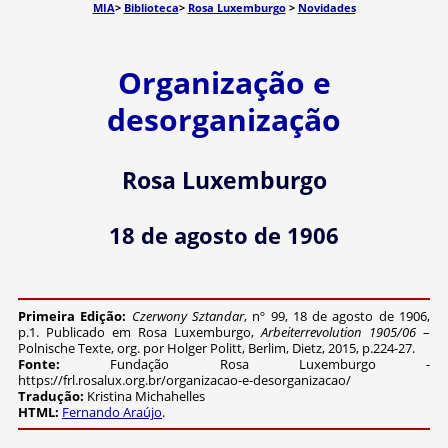
MIA
>
Biblioteca
>
Rosa Luxemburgo
>
Novidades
Organização e
desorganização
Rosa Luxemburgo
18 de agosto de 1906
Primeira Edição:
Czerwony Sztandar
, nº 99, 18 de agosto de 1906,
p.1. Publicado em Rosa Luxemburgo,
Arbeiterrevolution 1905/06
–
Polnische Texte, org. por Holger Politt, Berlim, Dietz, 2015, p.224-27.
Fonte:
Fundação Rosa Luxemburgo -
https://frl.rosalux.org.br/organizacao-e-desorganizacao/
Tradução:
Kristina Michahelles
HTML:
Fernando Araújo
.