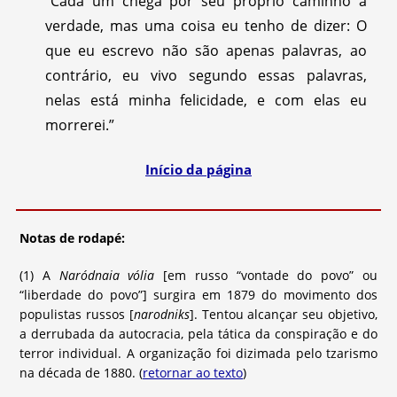
“Cada um chega por seu próprio caminho à
verdade, mas uma coisa eu tenho de dizer: O
que eu escrevo não são apenas palavras, ao
contrário, eu vivo segundo essas palavras,
nelas está minha felicidade, e com elas eu
morrerei.”
Início da página
Notas de rodapé:
(1) A
Naródnaia vólia
[em russo “vontade do povo” ou
“liberdade do povo”] surgira em 1879 do movimento dos
populistas russos [
narodniks
]. Tentou alcançar seu objetivo,
a derrubada da autocracia, pela tática da conspiração e do
terror individual. A organização foi dizimada pelo tzarismo
na década de 1880. (
retornar ao texto
)