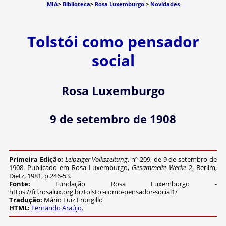
MIA
>
Biblioteca
>
Rosa Luxemburgo
>
Novidades
Tolstói como pensador
social
Rosa Luxemburgo
9 de setembro de 1908
Primeira Edição:
Leipziger Volkszeitung
, nº 209, de 9 de setembro de
1908. Publicado em Rosa Luxemburgo,
Gesammelte Werke
2, Berlim,
Dietz, 1981, p.246-53.
Fonte:
Fundação Rosa Luxemburgo -
https://frl.rosalux.org.br/tolstoi-como-pensador-social1/
Tradução:
Mário Luiz Frungillo
HTML:
Fernando Araújo
.