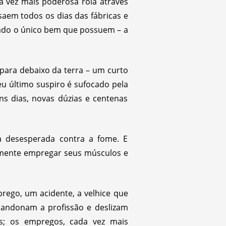
a vez mais poderosa rola através
saem todos os dias das fábricas e
cado o único bem que possuem – a
para debaixo da terra – um curto
eu último suspiro é sufocado pela
ns dias, novas dúzias e centenas
 desesperada contra a fome. E
amente empregar seus músculos e
rego, um acidente, a velhice que
bandonam a profissão e deslizam
es; os empregos, cada vez mais