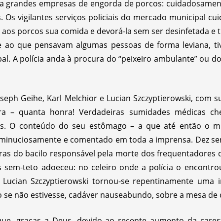
 a grandes empresas de engorda de porcos: cuidadosamente
. Os vigilantes serviços policiais do mercado municipal c
 aos porcos sua comida e devorá-la sem ser desinfetada e t
te ao que pensavam algumas pessoas de forma leviana, t
al. A polícia anda à procura do “peixeiro ambulante” ou 
seph Geihe, Karl Melchior e Lucian Szczyptierowski, com 
ra – quanta honra! Verdadeiras sumidades médicas chei
os. O conteúdo do seu estômago – a que até então o 
 minuciosamente e comentado em toda a imprensa. Dez sen
uras do bacilo responsável pela morte dos frequentadores
sem-teto adoeceu: no celeiro onde a polícia o encontro
? Lucian Szczyptierowski tornou-se repentinamente uma
ho se não estivesse, cadáver nauseabundo, sobre a mesa de 
e, graças a Deus, devido ao recente aumento da carest