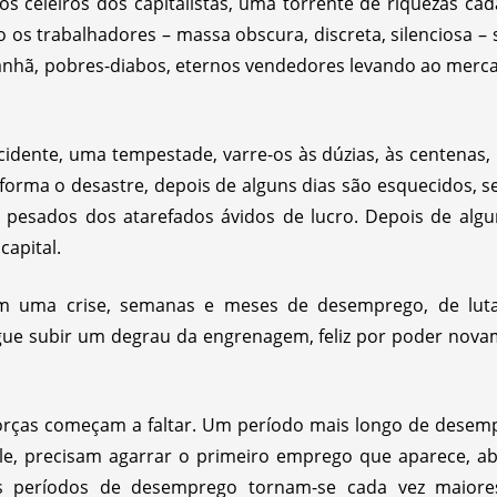
s celeiros dos capitalistas, uma torrente de riquezas cad
 os trabalhadores – massa obscura, discreta, silenciosa – 
anhã, pobres-diabos, eternos vendedores levando ao mer
ente, uma tempestade, varre-os às dúzias, às centenas, 
forma o desastre, depois de alguns dias são esquecidos, s
 pesados dos atarefados ávidos de lucro. Depois de algu
capital.
 uma crise, semanas e meses de desemprego, de luta
ue subir um degrau da engrenagem, feliz por poder nov
orças começam a faltar. Um período mais longo de desemp
ele, precisam agarrar o primeiro emprego que aparece, a
 Os períodos de desemprego tornam-se cada vez maior