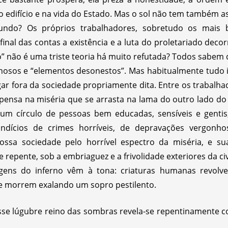
o edifício e na vida do Estado. Mas o sol não tem também a
undo? Os próprios trabalhadores, sobretudo os mais 
nal das contas a existência e a luta do proletariado deco
” não é uma triste teoria há muito refutada? Todos sabem
iminosos e “elementos desonestos”. Mas habitualmente tudo 
ar fora da sociedade propriamente dita. Entre os trabalh
pensa na miséria que se arrasta na lama do outro lado do
m círculo de pessoas bem educadas, sensíveis e gentis
indícios de crimes horríveis, de depravações vergonh
ossa sociedade pelo horrível espectro da miséria, e su
repente, sob a embriaguez e a frivolidade exteriores da ci
agens do inferno vêm à tona: criaturas humanas revolve
e morrem exalando um sopro pestilento.
se lúgubre reino das sombras revela-se repentinamente 