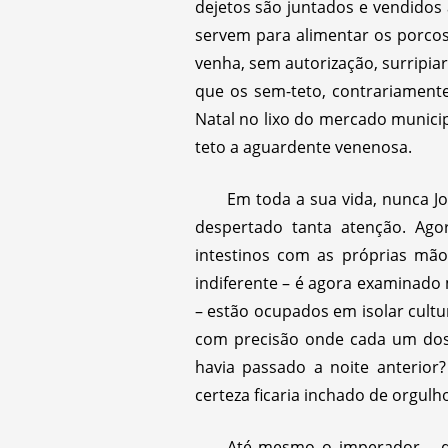
dejetos são juntados e vendidos
servem para alimentar os porcos
venha, sem autorização, surripiar
que os sem-teto, contrariamen
Natal no lixo do mercado municip
teto a aguardente venenosa.
Em toda a sua vida, nunca Jo
despertado tanta atenção. Ago
intestinos com as próprias mã
indiferente – é agora examinado
– estão ocupados em isolar cult
com precisão onde cada um dos 
havia passado a noite anterior
certeza ficaria inchado de orgul
Até mesmo o imperador – qu