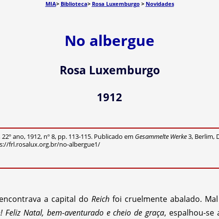
MIA
>
Biblioteca
>
Rosa Luxemburgo
>
Novidades
No albergue
Rosa Luxemburgo
1912
, 22º ano, 1912, nº 8, pp. 113-115. Publicado em
Gesammelte Werke
3, Berlim, D
/frl.rosalux.org.br/no-albergue1/
encontrava a capital do
Reich
foi cruelmente abalado. Ma
! Feliz Natal, bem-aventurado e cheio de graça
, espalhou-se 