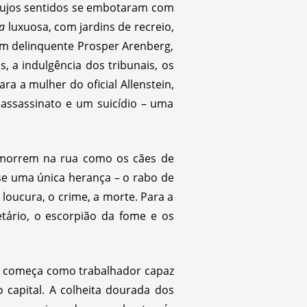
 cujos sentidos se embotaram com
la
luxuosa, com jardins de recreio,
em delinquente Prosper Arenberg,
 a indulgência dos tribunais, os
a a mulher do oficial Allenstein,
assassinato e um suicídio – uma
, morrem na rua como os cães de
-se uma única herança – o rabo de
loucura, o crime, a morte. Para a
letário, o escorpião da fome e os
rio começa como trabalhador capaz
 capital. A colheita dourada dos