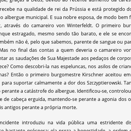
ecebe na qualidade de rei da Prússia e está protegido d
 do albergue municipal. E sua nobre esposa, de modo bem
, através do camareiro von Winterfeldt. O primeiro bu
nque estragado, mesmo sendo tão barato, e ele se encon
também não é, pelo que sabemos, parente de sangue ou par
 Mas no final das contas a quem deveria o camareiro vo
entar as saudações de Sua Majestade aos pedaços de corpos
ece? Como descobri-la nas espeluncas, nos asilos de cria
minas? Então o primeiro burgomestre Kirschner aceitou e
ças para suportar calmamente a dor dos Szczyptierowski. T
 perante a catástrofe do albergue. Identificou-se, control
re de cabeça erguida, mantendo-se perante a agonia dos o
s antigos perante a própria morte.
ncidente introduziu na vida pública uma estridente di
e bastante próspera; ela preza a honestidade, a ordem