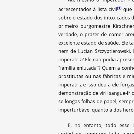
(1)
acrescentados à lista civil
que r
sobre o estado dos intoxicados
primeiro burgomestre Kirschner
verdade, o prazer de comer are
excelente estado de saúde. Ele 
nem de Lucian Szczyptierowski.
imperatriz? Ele não podia apres
“família enlutada”? Quem a conh
prostitutas ou nas fábricas e 
imperatriz e isso deu a ele for
demonstração de viril sangue-frio
se longas folhas de papel, semp
imperturbável quanto a dos herói
E, no entanto, todo esse i
sociedade, como um todo, parec