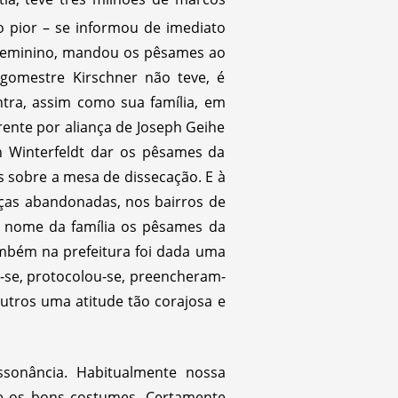
o pior – se informou de imediato
 feminino, mandou os pêsames ao
rgomestre Kirschner não teve, é
tra, assim como sua família, em
ente por aliança de Joseph Geihe
n Winterfeldt dar os pêsames da
 sobre a mesa de dissecação. E à
nças abandonadas, nos bairros de
m nome da família os pêsames da
ambém na prefeitura foi dada uma
ou-se, protocolou-se, preencheram-
utros uma atitude tão corajosa e
ssonância. Habitualmente nossa
 e os bons costumes. Certamente