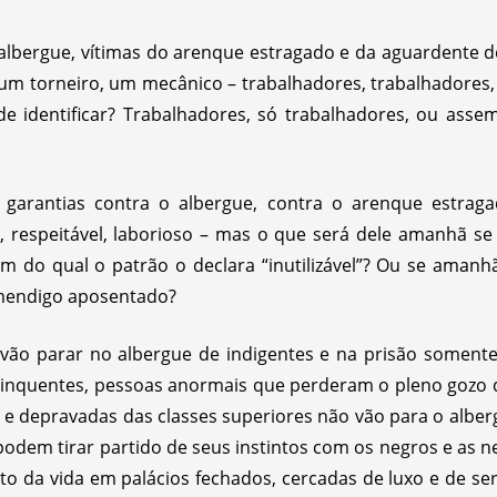
lbergue, vítimas do arenque estragado e da aguardente d
 um torneiro, um mecânico – trabalhadores, trabalhadores
e identificar? Trabalhadores, só trabalhadores, ou ass
garantias contra o albergue, contra o arenque estrag
, respeitável, laborioso – mas o que será dele amanhã se
lém do qual o patrão o declara “inutilizável”? Ou se aman
 mendigo aposentado?
vão parar no albergue de indigentes e na prisão soment
elinquentes, pessoas anormais que perderam o pleno gozo 
s e depravadas das classes superiores não vão para o alber
 podem tirar partido de seus instintos com os negros e as n
to da vida em palácios fechados, cercadas de luxo e de ser