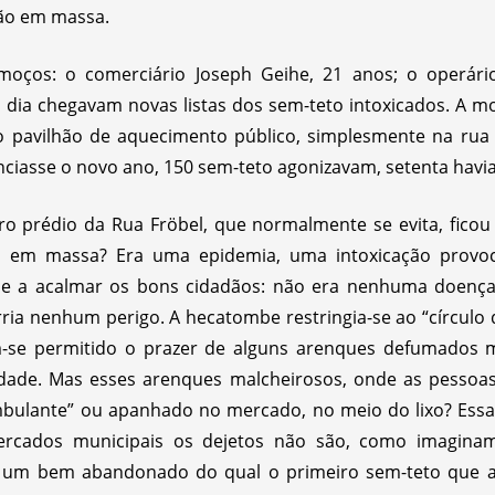
ção em massa.
moços: o comerciário Joseph Geihe, 21 anos; o operário
a dia chegavam novas listas dos sem-teto intoxicados. A m
no pavilhão de aquecimento público, simplesmente na ru
nciasse o novo ano, 150 sem-teto agonizavam, setenta havi
ro prédio da Rua Fröbel, que normalmente se evita, ficou
s em massa? Era uma epidemia, uma intoxicação provoc
-se a acalmar os bons cidadãos: não era nenhuma doença 
rria nenhum perigo. A hecatombe restringia-se ao “círculo
-se permitido o prazer de alguns arenques defumados m
dade. Mas esses arenques malcheirosos, onde as pessoa
ulante” ou apanhado no mercado, no meio do lixo? Essa ú
rcados municipais os dejetos não são, como imaginam
, um bem abandonado do qual o primeiro sem-teto que ap