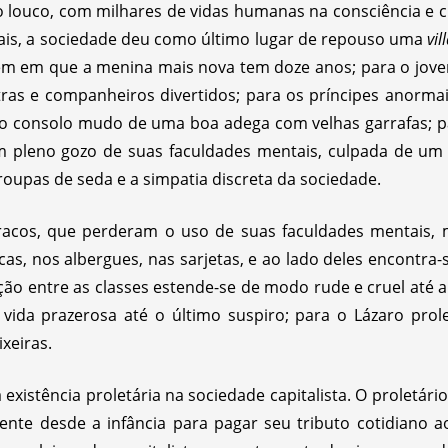
 louco, com milhares de vidas humanas na consciência e
ais, a sociedade deu como último lugar de repouso uma
vil
ém em que a menina mais nova tem doze anos; para o jov
s e companheiros divertidos; para os príncipes anormais,
o consolo mudo de uma boa adega com velhas garrafas; par
m pleno gozo de suas faculdades mentais, culpada de um 
roupas de seda e a simpatia discreta da sociedade.
 fracos, que perderam o uso de suas faculdades mentais
cas, nos albergues, nas sarjetas, e ao lado deles encontra
o entre as classes estende-se de modo rude e cruel até a 
e vida prazerosa até o último suspiro; para o Lázaro pro
xeiras.
a existência proletária na sociedade capitalista. O proletá
nte desde a infância para pagar seu tributo cotidiano ao