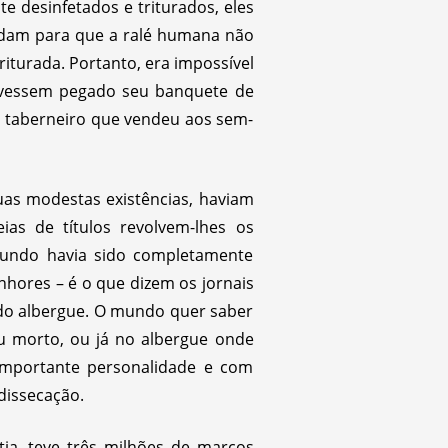
 desinfetados e triturados, eles
uidam para que a ralé humana não
riturada. Portanto, era impossível
ivessem pegado seu banquete de
do taberneiro que vendeu aos sem-
suas modestas existências, haviam
as de títulos revolvem-lhes os
mundo havia sido completamente
hores – é o que dizem os jornais
 do albergue. O mundo quer saber
u morto, ou já no albergue onde
 importante personalidade e com
dissecação.
ia, teve três milhões de marcos