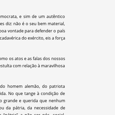
emocrata, e sim de um autêntico
es diz: não é o seu bem material,
 boa vontade para defender o país
cadavérica do exército, eis a força
omo os atos e as falas dos nossos
estulta com relação à maravilhosa
e do homem alemão, do patriota
da. No que tange à condição de
tão grande e querida que nenhum
u da pátria, da necessidade de
“pátria” a não ser nós, social-