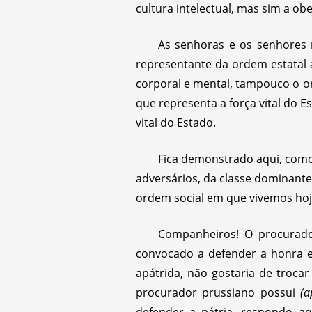
cultura intelectual, mas sim a ob
As senhoras e os senhores 
representante da ordem estatal a
corporal e mental, tampouco o or
que representa a força vital do Es
vital do Estado.
Fica demonstrado aqui, como 
adversários, da classe dominante
ordem social em que vivemos hoj
Companheiros! O procurado
convocado a defender a honra 
apátrida, não gostaria de troc
procurador prussiano possui
(a
defender a pátria, respondo aq