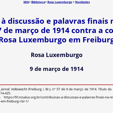
MIA
>
Biblioteca
>
Rosa Luxemburgo
>
Novidades
à discussão e palavras finais
7 de março de 1914 contra a 
Rosa Luxemburgo em Freibur
Rosa Luxemburgo
9 de março de 1914
jornal
.
Volkswacht (
Freiburg i. Br.), nº 57 de 9 de março de 1914.
Título da
414-425.
://frl.rosalux.org.br/contribuicao-a-discussao-e-palavras-finais-na-re
m-freiburg-i-br-1/