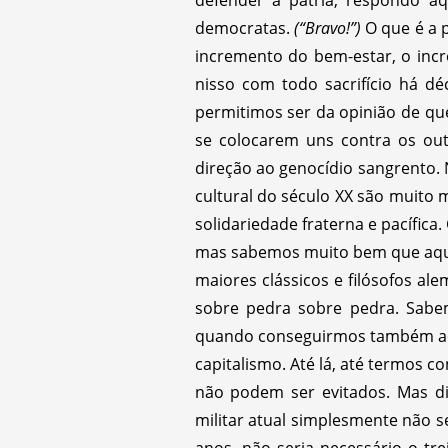
democratas.
(“Bravo!”)
O que é a 
incremento do bem-estar, o incr
nisso com todo sacrifício há d
permitimos ser da opinião de qu
se colocarem uns contra os ou
direção ao genocídio sangrento.
cultural do século XX são muito
solidariedade fraterna e pacífica
mas sabemos muito bem que aqui 
maiores clássicos e filósofos al
sobre pedra sobre pedra. Sabe
quando conseguirmos também aca
capitalismo. Até lá, até termos 
não podem ser evitados. Mas di
militar atual simplesmente não se
anos, não seria necessário o tr