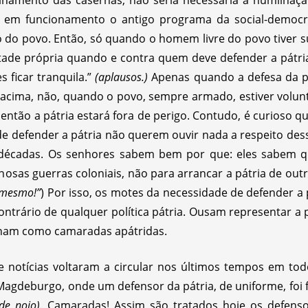
r em funcionamento o antigo programa da social-democr
o do povo. Então, só quando o homem livre do povo tiver
tade própria quando e contra quem deve defender a pátri
s ficar tranquila.”
(aplausos.)
Apenas quando a defesa da p
cima, não, quando o povo, sempre armado, estiver volun
 então a pátria estará fora de perigo. Contudo, é curioso
e defender a pátria não querem ouvir nada a respeito des
 décadas. Os senhores sabem bem por que: eles sabem qu
nosas guerras coloniais, não para arrancar a pátria de outros
 mesmo!”
) Por isso, os motes da necessidade de defender a
contrário de qualquer política pátria. Ousam representar a 
nam como camaradas apátridas.
otícias voltaram a circular nos últimos tempos em todo
Magdeburgo, onde um defensor da pátria, de uniforme, foi f
de nojo).
Camaradas! Assim são tratados hoje os defenso