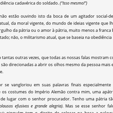
ediência cadavérica do soldado.
(“Isso mesmo!”)
não estão ouvindo isto da boca de um agitador social-d
tual, da moral vigente, do mundo de ideias vigente que lh
gulho da pátria ou o amor à pátria, muito menos a franca
tado; não, o militarismo atual, que se baseia na obediência 
tantas outras vezes, que todas as nossas falas mostram c
 são direcionadas a abrir os olhos mesmo da pessoa mais 
e.
r se vangloriou em suas palavras finais especialment
e os costumes do Império Alemão contra mim, uma apátri
ar de lugar com o senhor procurador. Tenho uma pátria 
plausos efusivos e grande alegria).
Mas se esse senhor falo
ui: ninguém tem o direito de colocar na boca a palavra 