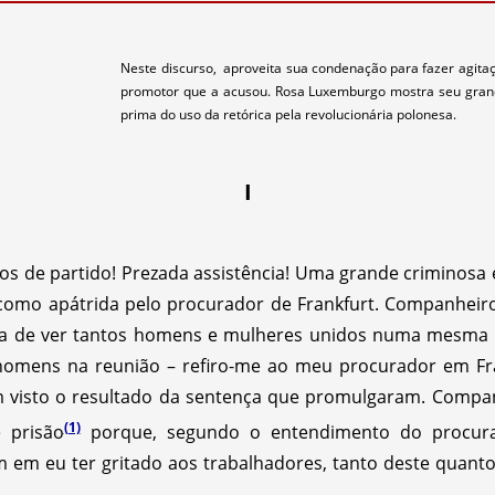
Neste discurso, aproveita sua condenação para fazer agitaç
promotor que a acusou. Rosa Luxemburgo mostra seu grand
prima do uso da retórica pela revolucionária polonesa.
I
 de partido! Prezada assistência! Uma grande criminosa e
a como apátrida pelo procurador de Frankfurt. Companhei
gria de ver tantos homens e mulheres unidos numa mesma 
homens na reunião – refiro-me ao meu procurador em Fran
em visto o resultado da sentença que promulgaram. Compa
(1)
 prisão
porque, segundo o entendimento do procurad
m em eu ter gritado aos trabalhadores, tanto deste quanto