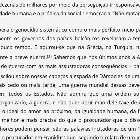
e dezenas de milhares por meio da perseguição irresponsáve
idade humana e a prédica da social-democracia: “Não matar
ra o genocídio sistemático como o mais perfeito meio pa
mente os governos dos países balcânicos revelaram a ter
pouco tempo. E apurou-se que na Grécia, na Turquia, na
(2)
te a breve guerra.
Sabemos que nos últimos anos a A
 de guerra com as mais assustadoras consequências – bas
cilou sobre nossas cabeças a espada de Dâmocles de uma 
ais cedo ou mais tarde, uma guerra mundial dessas deve
 em todos os Estados. Não admira que uma ordem soc
rganizado, a guerra, e não quer abrir mão dele taxe de
 o ideal do amor ao próximo, da igualdade humana, da 
a melhor e mais precisa do que o procurador que o diss
hores podem pensar, são as palavras incitadoras de um 
: o procurador em Frankfurt que, segundo o relato de um 