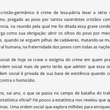
ristão-germânico é crime de lesa-pátria levar a sério
o, pregado ao povo por tantos sacerdotes cristãos c
stência, na reunião pela qual me foi ditada essa grave con
rga como sua obrigação: abrir os olhos do povo por meio
s, quando se erguem pilhas de cadáveres, matando-se mu
ral humana, na fraternidade dos povos com todas as nações
cial de hoje se crave o estigma do crime em quem preg
rdem social mais de perto terão que admitir que essa or
rdem social é privada de sua base de existência quando
contra o homicídio.
ano, sai ano, o que se passa no campo de batalha do tr
atística oficial? Há pouco a estatística nos revelou que
ficinas. Uma ordem social que explora milhões para enriqu