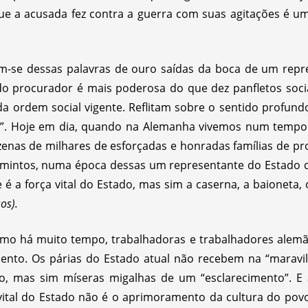
que a acusada fez contra a guerra com suas agitações é um
m-se dessas palavras de ouro saídas da boca de um repres
o procurador é mais poderosa do que dez panfletos soci
 ordem social vigente. Reflitam sobre o sentido profundo
smo”. Hoje em dia, quando na Alemanha vivemos num tempo
zenas de milhares de esforçadas e honradas famílias de pr
mintos, numa época dessas um representante do Estado de
é a força vital do Estado, mas sim a caserna, a baioneta, 
os).
como há muito tempo, trabalhadoras e trabalhadores ale
ento. Os párias do Estado atual não recebem na “maravi
, mas sim míseras migalhas de um “esclarecimento”. E 
 vital do Estado não é o aprimoramento da cultura do pov