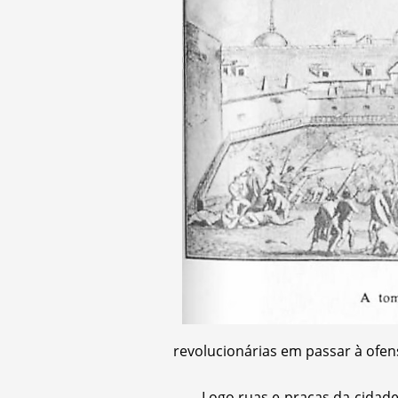
revolucionárias em passar à ofens
Logo ruas e praças da cidad