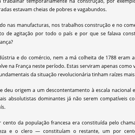
a trabalhar temporariamente na construção, por exemplo
stradas estavam cheias de pobres e vagabundos.
o nas manufacturas, nos trabalhos construção e no comé
to de agitação por todo o país e por que se falava con
ança?
ndústria e do comércio, nem a má colheita de 1788 eram as
olve na França neste período. Estas serviram apenas como 
fundamentais da situação revolucionária tinham raízes mais
ue deu origem a um descontentamento à escala nacional e
dais absolutistas dominantes já não serem compatíveis 
ís.
 cento da população francesa era constituída pelo cham
reza e o clero — constituíam o restante, um por cent