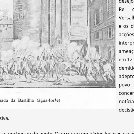
desejo
Rei 
Versal
e os 
acçõe
inter
ameaça
em 12 
demiti
adept
povo
conce
notíci
deci
iva.
e se encheram de gente. Ocorreram em vários lugares esca