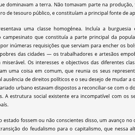
que dominavam a terra. Não tomavam parte na produção, 
 de tesouro público, e constituíam a principal fonte de ap
presentava uma classe homogénea. Incluía a burguesi
o campesinato que constituía a parte principal da popul
por inúmeras requisições que serviam para encher os bolso
 pobres das cidades — os trabalhadores e artesãos empo
 miserável. Os interesses e objectivos das diferentes cl
nham uma coisa em comum, que reunia os seus represent
tal ausência de direitos políticos e o seu desejo de mudar 
riado urbano estavam dispostos a reconciliar-se com o d
s. A estrutura social existente era incompatível com os s
aís.
 estado fossem ou não conscientes disso, um avanço no 
 transição do feudalismo para o capitalismo, que nessa 