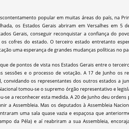
contentamento popular em muitas áreas do país, na Pri
alhada, os Estados Gerais abriram em Versalhes em 5 d
ados Gerais, conseguir reconquistar a confiança do povo
os cofres do estado. O terceiro estado entretanto espe
ocação uma esperança de grandes mudanças políticas no paí
ue de pontos de vista nos Estados Gerais entre o terceiro 
as sessões e o processo de votação. A 17 de Junho os re
, convidando os representantes dos outros estados a ju
acional tomou-se o supremo órgão representativo e legisl
ou-se a reconhecer esta medida. A 20 de Junho deu ordens 
eunir a Assembleia. Mas os deputados à Assembleia Nacio
ontraram uma sala quase vazia e espaçosa que anterior
ampo da Péla) e aí reabriram a sua Assembleia, encoraja