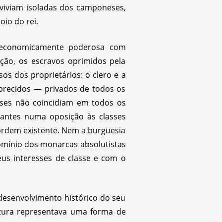
viviam isoladas dos camponeses,
oio do rei.
a economicamente poderosa com
ação, os escravos oprimidos pela
s dos proprietários: o clero e a
brecidos — privados de todos os
asses não coincidiam em todos os
antes numa oposição às classes
a ordem existente. Nem a burguesia
omínio dos monarcas absolutistas
eus interesses de classe e com o
desenvolvimento histórico do seu
altura representava uma forma de