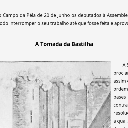
 Campo da Péla de 20 de Junho os deputados à Assemble
do interromper o seu trabalho até que fosse feita e aprov
A Tomada da Bastilha
A 
procla
assim 
ordem
base
contr
resolu
a qual