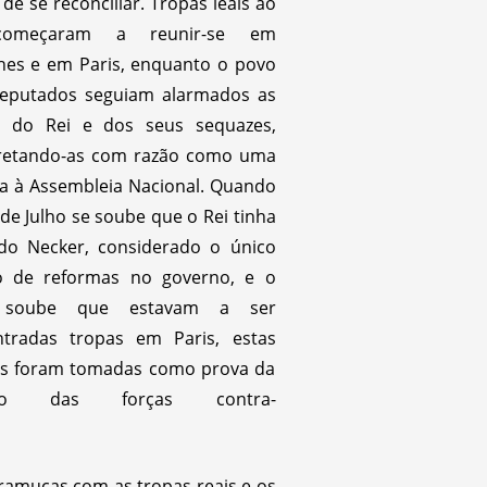
 de se reconciliar. Tropas leais ao
começaram a reunir-se em
hes e em Paris, enquanto o povo
deputados seguiam alarmados as
s do Rei e dos seus sequazes,
pretando-as com razão como uma
 à Assembleia Nacional. Quando
de Julho se soube que o Rei tinha
do Necker, considerado o único
o de reformas no governo, e o
 soube que estavam a ser
ntradas tropas em Paris, estas
as foram tomadas como prova da
são das forças contra-
ramuças com as tropas reais e os