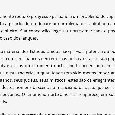
icamente reduz o progresso peruano a um problema de capi
eito a prioridade no debate um problema de capital hum
 dinheiro. Sua concepção finge ser norte-americana e posi
o caso dos ianques.
o material dos Estados Unidos não prova a potência do o
está em seus bancos nem em suas bolsas, está em sua popu
tuais e físicos do fenômeno norte-americano encontram-s
ue neste material, a quantidade tem sido menos importa
tanos, seus judeus, seus místicos, estes são os emigrantes,
o destes homens descende o misticismo da ação, que se r
-americanas. O fenômeno norte-americano aparece, em s
tiva.