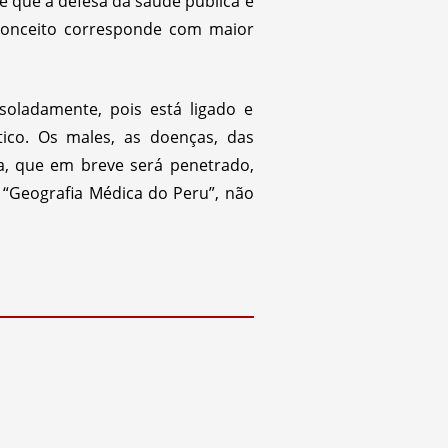
e que a defesa da saúde pública é
conceito corresponde com maior
oladamente, pois está ligado e
ico. Os males, as doenças, das
ma, que em breve será penetrado,
a “Geografia Médica do Peru”, não