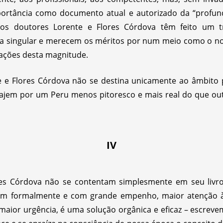
mportância como documento atual e autorizado da “profun
os doutores Lorente e Flores Córdova têm feito um t
a singular e merecem os méritos por num meio como o no
lações desta magnitude.
e e Flores Córdova não se destina unicamente ao âmbito pr
 viajem por um Peru menos pitoresco e mais real do que ou
IV
res Córdova não se contentam simplesmente em seu livro,
citam formalmente e com grande empenho, maior atenção 
aior urgência, é uma solução orgânica e eficaz – escreve