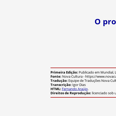
O pro
Primeira Edição:
Publicado em Mundial, L
Fonte:
Nova Cultura - https://www.novacu
Tradução:
Equipe de Traduções Nova Cul
Transcrição:
Igor Dias
HTML:
Fernando Araújo
.
Direitos de Reprodução:
licenciado sob