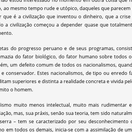
não estou interessado no momento em outra coisa que não
o, ao mesmo tempo rude e utópico, daqueles que parecem 
er que é a civilização que inventou o dinheiro, que a cr
 a civilização começou a depender quase que totalmente
mento.
etas do progresso peruano e de seus programas, consis
imazia do fator biológico, do fator humano sobre todos o
também, um defeito comum de todos os nacionalismos, qu
 e conservador. Estes nacionalismos, de tipo ou enredo
tam superiores e distinta a realidade concreta e vivida pe
o mito o homem.
smo muito menos intelectual, muito mais rudimentar e 
ação, mas, sua práxis, senão sua teoria, tem sido natural
 serra – tem se caracterizado por seu desconhecimento 
o em todos os demais, inicia-se com a assimilação de um