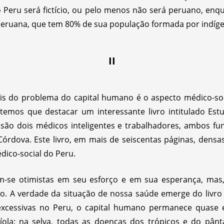
 Peru será fictício, ou pelo menos não será peruano, enqu
 peruana, que tem 80% de sua população formada por indíg
II
is do problema do capital humano é o aspecto médico-soc
, temos que destacar um interessante livro intitulado Es
 são dois médicos inteligentes e trabalhadores, ambos fu
Córdova. Este livro, em mais de seiscentas páginas, densa
ico-social do Peru.
am-se otimistas em seu esforço e em sua esperança, mas
o. A verdade da situação de nossa saúde emerge do livro 
xcessivas no Peru, o capital humano permanece quase es
aríola; na selva, todas as doenças dos trópicos e do pâ