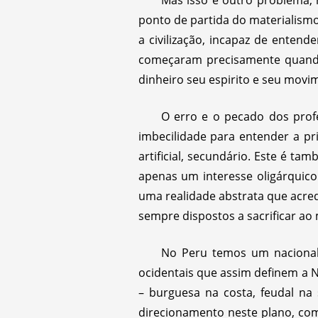
Mas isso é outro problema, 
ponto de partida do materialism
a civilização, incapaz de entend
começaram precisamente quando
dinheiro seu espirito e seu movi
O erro e o pecado dos prof
imbecilidade para entender a pr
artificial, secundário. Este é 
apenas um interesse oligárquico
uma realidade abstrata que acredi
sempre dispostos a sacrificar a
No Peru temos um nacionali
ocidentais que assim definem a N
– burguesa na costa, feudal na
direcionamento neste plano, com