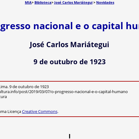
MIA
>
Biblioteca
>
José Carlos Mariátegui
>
Novidades
gresso nacional e o capital 
José Carlos Mariátegui
9 de outubro de 1923
ima. 9 de outubro de 1923
ltura.info/post/2019/03/07/o-progresso-nacional-e-o-capital-humano
tura
 uma Licença
Creative Commons
.
I