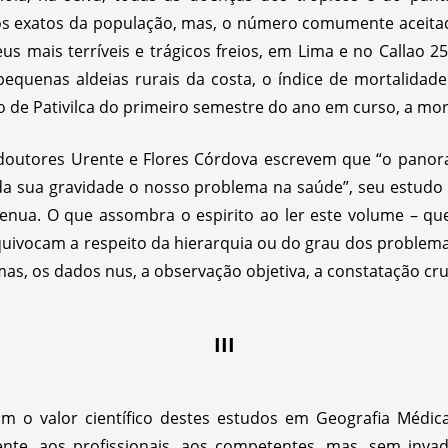
os exatos da população, mas, o número comumente aceitad
eus mais terríveis e trágicos freios, em Lima e no Callao
equenas aldeias rurais da costa, o índice de mortalidade
to de Pativilca do primeiro semestre do ano em curso, a mor
s doutores Urente e Flores Córdova escrevem que “o pano
a sua gravidade o nosso problema na saúde”, seu estudo
 atenua. O que assombra o espirito ao ler este volume – 
quivocam a respeito da hierarquia ou do grau dos problema
s, os dados nus, a observação objetiva, a constatação cru
III
om o valor científico destes estudos em Geografia Médi
ente, aos profissionais, aos competentes, mas, sem invadi