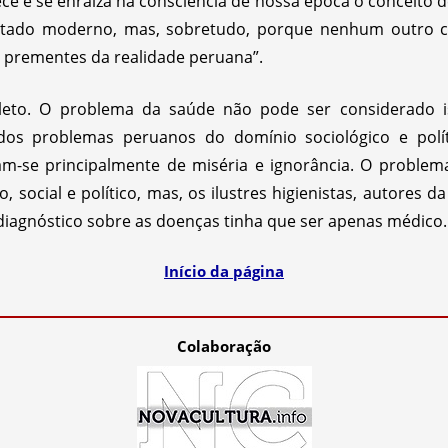
ce e se enraíza na consciência de nossa época o conceito d
stado moderno, mas, sobretudo, porque nenhum outro 
e prementes da realidade peruana”.
leto. O problema da saúde não pode ser considerado is
os problemas peruanos do domínio sociológico e polít
am-se principalmente de miséria e ignorância. O proble
social e político, mas, os ilustres higienistas, autores d
 diagnóstico sobre as doenças tinha que ser apenas médico.
Início da página
Colaboração