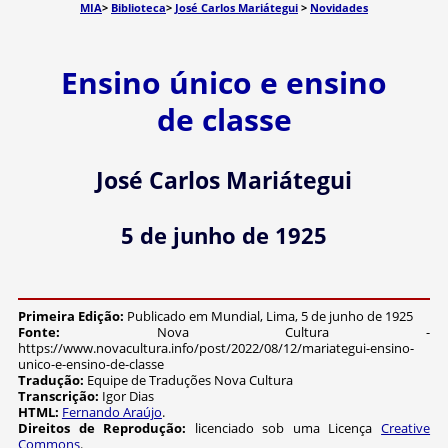
MIA
>
Biblioteca
>
José Carlos Mariátegui
>
Novidades
Ensino único e ensino
de classe
José Carlos Mariátegui
5 de junho de 1925
Primeira Edição:
Publicado em Mundial, Lima, 5 de junho de 1925
Fonte:
Nova Cultura -
https://www.novacultura.info/post/2022/08/12/mariategui-ensino-
unico-e-ensino-de-classe
Tradução:
Equipe de Traduções Nova Cultura
Transcrição:
Igor Dias
HTML:
Fernando Araújo
.
Direitos de Reprodução:
licenciado sob uma Licença
Creative
Commons
.