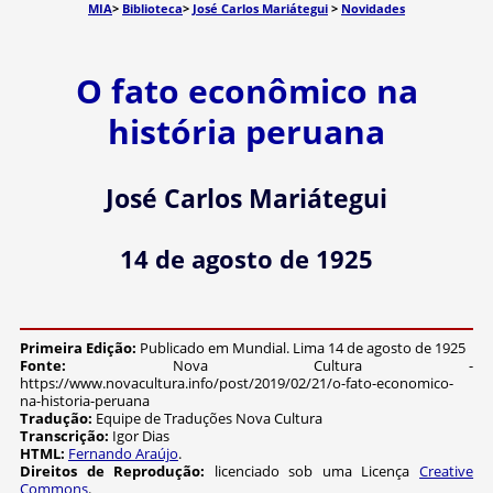
MIA
>
Biblioteca
>
José Carlos Mariátegui
>
Novidades
O fato econômico na
história peruana
José Carlos Mariátegui
14 de agosto de 1925
Primeira Edição:
Publicado em Mundial. Lima 14 de agosto de 1925
Fonte:
Nova Cultura -
https://www.novacultura.info/post/2019/02/21/o-fato-economico-
na-historia-peruana
Tradução:
Equipe de Traduções Nova Cultura
Transcrição:
Igor Dias
HTML:
Fernando Araújo
.
Direitos de Reprodução:
licenciado sob uma Licença
Creative
Commons
.