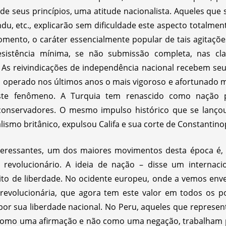
 seus princípios, uma atitude nacionalista. Aqueles que
indu, etc., explicarão sem dificuldade este aspecto totalment
mento, o caráter essencialmente popular de tais agitações
sistência mínima, se não submissão completa, nas cla
 As reivindicações de independência nacional recebem se
 operado nos últimos anos o mais vigoroso e afortunado m
ste fenômeno. A Turquia tem renascido como nação 
 conservadores. O mesmo impulso histórico que se lanço
lismo britânico, expulsou Califa e sua corte de Constantino
ressantes, um dos maiores movimentos desta época é, p
o revolucionário. A ideia de nação – disse um internac
rito de liberdade. No ocidente europeu, onde a vemos enve
revolucionária, que agora tem este valor em todos os p
 por sua liberdade nacional. No Peru, aqueles que represe
como uma afirmação e não como uma negação, trabalham p