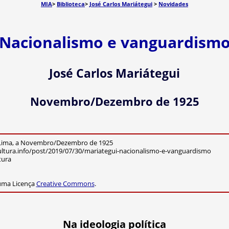
MIA
>
Biblioteca
>
José Carlos Mariátegui
>
Novidades
Nacionalismo e vanguardism
José Carlos Mariátegui
Novembro/Dezembro de 1925
 Lima, a Novembro/Dezembro de 1925
ltura.info/post/2019/07/30/mariategui-nacionalismo-e-vanguardismo
tura
 uma Licença
Creative Commons
.
Na ideologia política