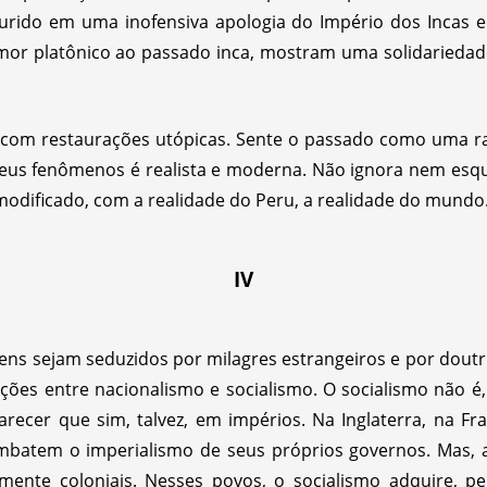
aurido em uma inofensiva apologia do Império dos Incas e 
mor platônico ao passado inca, mostram uma solidariedade
 com restaurações utópicas. Sente o passado como uma 
seus fenômenos é realista e moderna. Não ignora nem esq
modificado, com a realidade do Peru, a realidade do mundo
IV
ens sejam seduzidos por milagres estrangeiros e por doutr
elações entre nacionalismo e socialismo. O socialismo nã
recer que sim, talvez, em impérios. Na Inglaterra, na Fra
batem o imperialismo de seus próprios governos. Mas, a
ente coloniais. Nesses povos, o socialismo adquire, pe