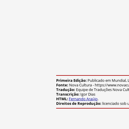
Primeira Edição:
Publicado em Mundial,
Fonte:
Nova Cultura - https://www.novacu
Tradução:
Equipe de Traduções Nova Cul
Transcrição:
Igor Dias
HTML:
Fernando Araújo
.
Direitos de Reprodução:
licenciado sob