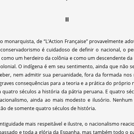
II
mo monarquista, de “L’Action Française” provavelmente ad
conservadorismo é cuidadoso de definir o nacional, o pe
 como um herdeiro da colônia e como um descendente da c
lonial. O indígena é em seu sentimento, ainda que não se
ber, nem admitir sua peruanidade, fora da formada nos
aves consequências para a teoria e a prática do próprio n
 a quatro séculos a história da pátria peruana. E quatro 
acionalismo, ainda ao mais modesto e ilusório. Nenhum
o de somente quatro séculos de história.
ntiguidade mais respeitável e ilustre, o nacionalismo reac
 passado e toda a glória da Espanha, mas também todo o pas