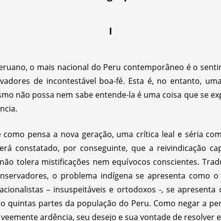
I
eruano, o mais nacional do Peru contemporâneo é o sentim
rvadores de incontestável boa-fé. Esta é, no entanto, um
mo não possa nem sabe entende-la é uma coisa que se exp
ncia.
como pensa a nova geração, uma crítica leal e séria co
Será constatado, por conseguinte, que a reivindicação c
o não tolera mistificações nem equívocos conscientes. Trad
conservadores, o problema indígena se apresenta como 
ionalistas – insuspeitáveis e ortodoxos -, se apresent
ro quintas partes da população do Peru. Como negar a pe
eemente ardência, seu desejo e sua vontade de resolver 