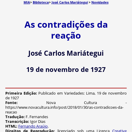
MIA
>
Biblioteca
>
José Carlos Mariátegui
>
Novidades
As contradições da
reação
José Carlos Mariátegui
19 de novembro de 1927
Primeira Edição:
Publicado em Variedades: Lima, 19 de novembro
de 1927
Fonte:
Nova Cultura -
https://www.novacultura.info/post/2018/01/30/as-contradicoes-da-
reacao
Tradução:
F. Fernandes
Transcrição:
Igor Dias
HTML:
Fernando Araújo
.
Direitos de Reprodução:
licenciado sob uma Licença
Creative