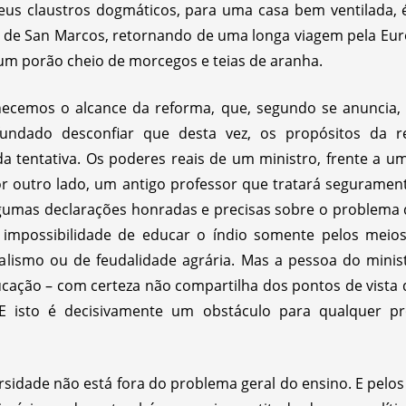
eus claustros dogmáticos, para uma casa bem ventilada, 
ula de San Marcos, retornando de uma longa viagem pela Eur
um porão cheio de morcegos e teias de aranha.
cemos o alcance da reforma, que, segundo se anuncia, p
nfundado desconfiar que desta vez, os propósitos da
 tentativa. Os poderes reais de um ministro, frente a 
por outro lado, um antigo professor que tratará segurame
 algumas declarações honradas e precisas sobre o problema 
impossibilidade de educar o índio somente pelos meios
smo ou de feudalidade agrária. Mas a pessoa do ministr
ucação – com certeza não compartilha dos pontos de vista
E isto é decisivamente um obstáculo para qualquer pr
idade não está fora do problema geral do ensino. E pelos