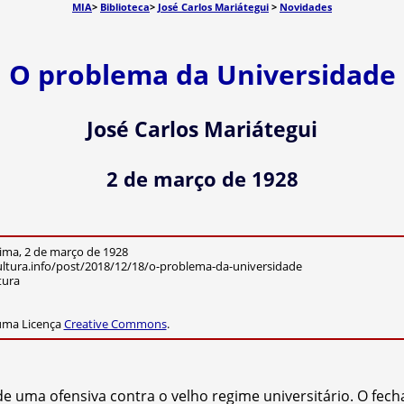
MIA
>
Biblioteca
>
José Carlos Mariátegui
>
Novidades
O problema da Universidade
José Carlos Mariátegui
2 de março de 1928
ima, 2 de março de 1928
ltura.info/post/2018/12/18/o-problema-da-universidade
tura
 uma Licença
Creative Commons
.
e uma ofensiva contra o velho regime universitário. O fe