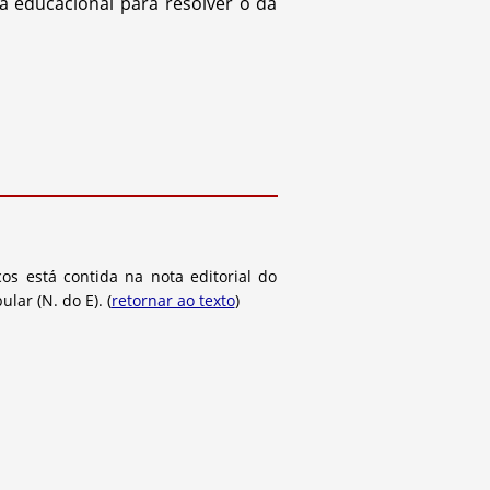
a educacional para resolver o da
os está contida na nota editorial do
lar (N. do E). (
retornar ao texto
)