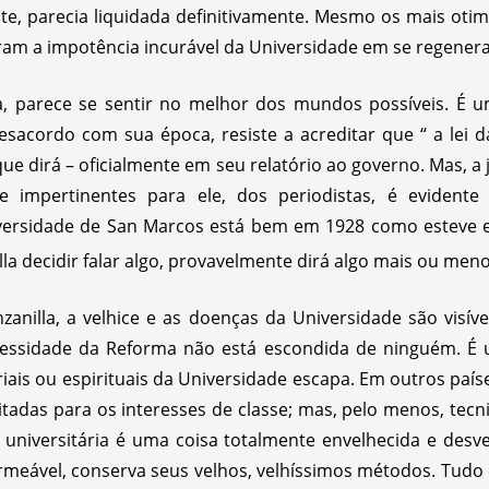
, parecia liquidada definitivamente. Mesmo os mais otim
ram a impotência incurável da Universidade em se regenera
a, parece se sentir no melhor dos mundos possíveis. É 
esacordo com sua época, resiste a acreditar que “ a lei 
ue dirá – oficialmente em seu relatório ao governo. Mas, a
 impertinentes para ele, dos periodistas, é evident
niversidade de San Marcos está bem em 1928 como esteve 
a decidir falar algo, provavelmente dirá algo mais ou meno
anilla, a velhice e as doenças da Universidade são visíve
cessidade da Reforma não está escondida de ninguém. É u
ais ou espirituais da Universidade escapa. Em outros paí
eitadas para os interesses de classe; mas, pelo menos, te
 universitária é uma coisa totalmente envelhecida e desv
ermeável, conserva seus velhos, velhíssimos métodos. Tudo 