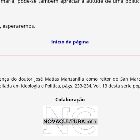
mária, pode-se também apreciar a atitude de uma polític
, esperaremos.
Início da página
sença do doutor José Matías Manzanilla como reitor de San Marc
lada em Ideologia e Política, págs. 233-234, Vol. 13 desta serie popu
Colaboração