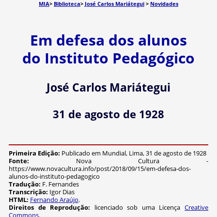
MIA
>
Biblioteca
>
José Carlos Mariátegui
>
Novidades
Em defesa dos alunos
do Instituto Pedagógico
José Carlos Mariátegui
31 de agosto de 1928
Primeira Edição:
Publicado em Mundial, Lima, 31 de agosto de 1928
Fonte:
Nova Cultura -
https://www.novacultura.info/post/2018/09/15/em-defesa-dos-
alunos-do-instituto-pedagogico
Tradução:
F. Fernandes
Transcrição:
Igor Dias
HTML:
Fernando Araújo
.
Direitos de Reprodução:
licenciado sob uma Licença
Creative
Commons
.