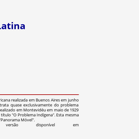
Latina
ricana realizada em Buenos Aires em junho
e trata quase exclusivamente do problema
a realizado em Montevidéu em maio de 1929
o título "O Problema Indígena". Esta mesma
o "Panorama Móvel".
são disponível em