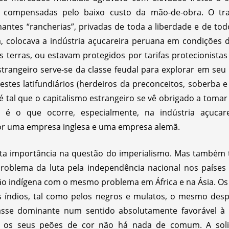
 compensadas pelo baixo custo da mão-de-obra. O t
antes “rancherias”, privadas de toda a liberdade e de to
, colocava a indústria açucareira peruana em condições 
s terras, ou estavam protegidos por tarifas protecionist
estrangeiro serve-se da classe feudal para explorar em s
estes latifundiários (herdeiros da preconceitos, soberba e
s é tal que o capitalismo estrangeiro se vê obrigado a toma
sto é o que ocorre, especialmente, na indústria açuca
r uma empresa inglesa e uma empresa alemã.
sta importância na questão do imperialismo. Mas também
problema da luta pela independência nacional nos paíse
 indígena com o mesmo problema em África e na Ásia. Os
 índios, tal como pelos negros e mulatos, o mesmo desp
lasse dominante num sentido absolutamente favorável à p
e os seus peões de cor não há nada de comum. A solid