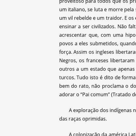
proveitoso para todos que os pr
um italiano, se luta e morre pel
um vil rebelde e um traidor. E 
ensinar a ser civilizados. Não f
acrescentar que, com uma hipoc
povos a eles submetidos, quand
força. Assim os ingleses libertar
Negros, os franceses libertaram
outros a um estado que apenas 
turcos. Tudo isto é dito de form
bem do rato, não proclama o do
adorar o “Pai comum” (Tratado de 
A exploração dos indígenas n
das raças oprimidas.
A colonização da américa Lat