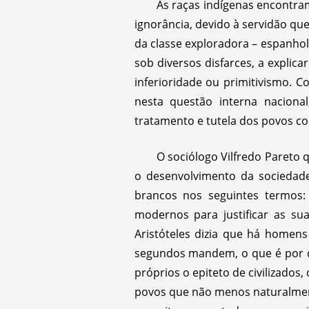
As raças indígenas encontra
ignorância, devido à servidão qu
da classe exploradora – espanhol
sob diversos disfarces, a explic
inferioridade ou primitivismo. C
nesta questão interna nacion
tratamento e tutela dos povos col
O sociólogo Vilfredo Pareto
o desenvolvimento da sociedade,
brancos nos seguintes termos: 
modernos para justificar as s
Aristóteles dizia que há homen
segundos mandem, o que é por de
próprios o epiteto de civilizado
povos que não menos naturalment