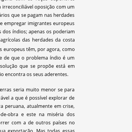
 irreconciliável oposição com um
lários que se pagam nas herdades
 de empregar imigrantes europeus
s dos índios; apenas os poderiam
 agrícolas das herdades da costa
es europeus têm, por agora, como
se de que o problema índio é um
 solução que se propõe está em
io encontra os seus aderentes.
terras seria muito menor se para
vel a que é possível explorar de
ra peruana, atualmente em crise,
de-obra e este na miséria dos
orrer com a de outros países no
ua exportação. Mas todas essas