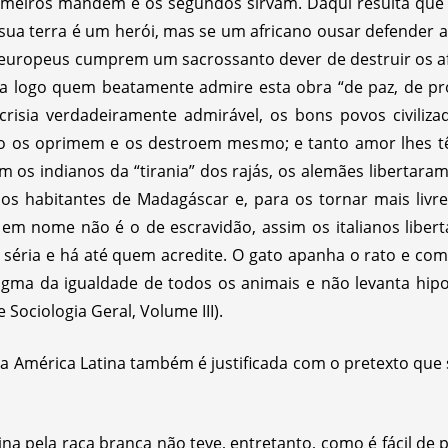
imeiros mandem e os segundos sirvam. Daqui resulta que 
a sua terra é um herói, mas se um africano ousar defender a
os europeus cumprem um sacrossanto dever de destruir os a
alta logo quem beatamente admire esta obra “de paz, de prog
risia verdadeiramente admirável, os bons povos civiliz
o os oprimem e os destroem mesmo; e tanto amor lhes tê
am os indianos da “tirania” dos rajás, os alemães libertaram 
 os habitantes de Madagáscar e, para os tornar mais liv
em nome não é o de escravidão, assim os italianos liber
a séria e há até quem acredite. O gato apanha o rato e com
gma da igualdade de todos os animais e não levanta hipo
Sociologia Geral, Volume III).
a América Latina também é justificada com o pretexto que 
ina pela raça branca não teve, entretanto, como é fácil de 