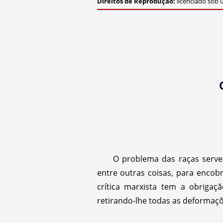
Direitos de Reprodução:
licenciado sob
O problema das raças serve 
entre outras coisas, para encob
crítica marxista tem a obrigaç
retirando-lhe todas as deformaçõ