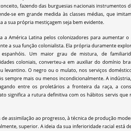
conceito, fazendo das burguesias nacionais instrumentos 
tende-se em grande medida às classes médias, que imitam
a a sua própria mestiçagem seja bem evidente.
a a América Latina pelos colonizadores para aumentar o
e a sua função colonialista. Ela própria duramente explo
s espanhóis. Um maior grau de mistura, de familiar
idades coloniais, converteu-a em auxiliar do domínio b
 levantino. O negro ou o mulato, nos serviços doméstic
ôs sempre mais ou menos incondicionalmente. A indústria,
gando entre os proletários a fronteira da raça, a cons
ato significa a rutura definitiva com os hábitos servis qu
s de assimilação ao progresso, à técnica de produção mode
almente, superior. A ideia da sua inferioridade racial est