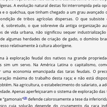
dígenas. A evolução natural destas foi interrompida pela 
a e o quéchua, que tinham chegado a um grau avançado de
ondição de tribos agrícolas dispersas. O que subsiste 
, sobretudo, o que sobrevive da antiga organização aut
cos de vida urbana, não significou sequer industrializaç
o de algumas herdades de criação de gado, o domínio br
sso relativamente à cultura aborígene.
 à exploração feudal dos nativos na grande propriedad
s sim um servo. Na América Latina o capitalismo, como
car uma economia emancipada das taras feudais. O preco
oração máxima do trabalho desta raça; e não está dispos
 obtém. Na agricultura, o estabelecimento do salariato, a 
iedade. Apenas aperfeiçoaram o sistema de exploração das
(2)
e “gamonais”
defende calorosamente a tese da inferiorid
nico cuja solução depende do cruzamento da raça ind