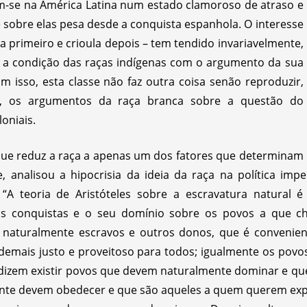
m-se na América Latina num estado clamoroso de atraso e
e sobre elas pesa desde a conquista espanhola. O interesse
a primeiro e crioula depois – tem tendido invariavelmente,
ar a condição das raças indígenas com o argumento da sua
om isso, esta classe não faz outra coisa senão reproduzir,
al, os argumentos da raça branca sobre a questão do
oniais.
 que reduz a raça a apenas um dos fatores que determinam
 analisou a hipocrisia da ideia da raça na política imper
“A teoria de Aristóteles sobre a escravatura natural 
uas conquistas e o seu domínio sobre os povos a que c
s naturalmente escravos e outros donos, que é convenien
mais justo e proveitoso para todos; igualmente os povo
s, dizem existir povos que devem naturalmente dominar e que
e devem obedecer e que são aqueles a quem querem explo