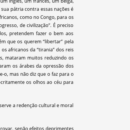
um inglês, um francês, um belga,
 sua pátria contra essas nações é
fricanos, como no Congo, para os
resso, de civilização”. É preciso
ados, pretendem fazer o bem aos
m que os querem “libertar” pela
os africanos da “tirania” dos reis
res, mataram muitos reduzindo os
taram os árabes da opressão dos
e-o, mas não diz que o faz para o
critamente os olhos ao céu para
serve a redenção cultural e moral
provar, senão efeitos deprimentes