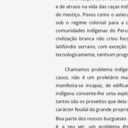
e de atraso na vida das raças in
do mestiço. Povos como o astec
sob o regime colonial para a c
comunidades indígenas do Peru é
civilização branca não criou fo
latifúndio serrano, com exceçã
tecnologicamente, nenhum progre
Chamamos problema indígena
casos, não é um proletário ma
manifesta-se incapaz, de edifi
indígena consente-lhe uma expl
tantos são os proveitos que dela
carácter feudal da grande propr
Boa parte dos nossos burgueses 
é, a seu ver, um problema ét