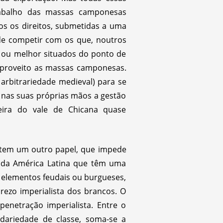
rabalho das massas camponesas
dos os direitos, submetidas a uma
de competir com os que, noutros
as ou melhor situados do ponto de
eu proveito as massas camponesas.
 arbitrariedade medieval) para se
r nas suas próprias mãos a gestão
reira do vale de Chicana quase
 tem um outro papel, que impede
s da América Latina que têm uma
 elementos feudais ou burgueses,
rezo imperialista dos brancos. O
enetração imperialista. Entre o
ariedade de classe, soma-se a