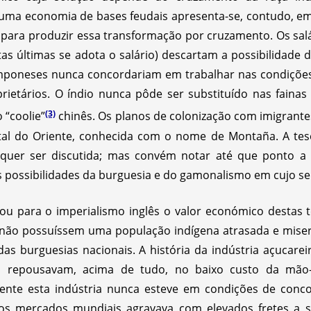
e uma economia de bases feudais apresenta-se, contudo, em
 para produzir essa transformação por cruzamento. Os sa
tas últimas se adota o salário) descartam a possibilidade
amponeses nunca concordariam em trabalhar nas condiçõe
rietários. O índio nunca pôde ser substituído nas fainas
(3)
 “coolie”
chinês. Os planos de colonização com imigrant
estal do Oriente, conhecida com o nome de Montaña. A te
quer ser discutida; mas convém notar até que ponto a
 possibilidades da burguesia e do gamonalismo em cujo se
ou para o imperialismo inglês o valor económico destas 
 não possuíssem uma população indígena atrasada e miserá
s burguesias nacionais. A história da indústria açucarei
, repousavam, acima de tudo, no baixo custo da mão-
mente esta indústria nunca esteve em condições de conc
aos mercados mundiais agravava com elevados fretes a s