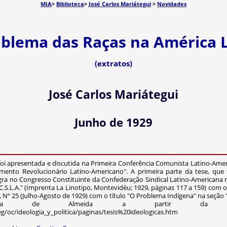
MIA
>
Biblioteca
>
José Carlos Mariátegui
>
Novidades
blema das Raças na América 
(extratos)
José Carlos Mariátegui
Junho de 1929
foi apresentada e discutida na Primeira Conferência Comunista Latino-Ame
mento Revolucionário Latino-Americano". A primeira parte da tese, qu
egra no Congresso Constituinte da Confederação Sindical Latino-American
 C.S.L.A." (Imprenta La Linotipo, Montevidéu; 1929, páginas 117 a 159) com 
 Nº 25 (Julho-Agosto de 1929) com o título "O Problema Indígena" na seçã
a de Almeida a partir da ver
g/oc/ideologia_y_politica/paginas/tesis%20ideologicas.htm