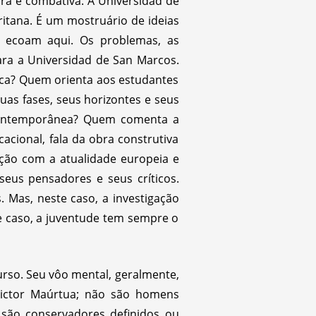
ra e combativa. A Universidad de
ritana. É um mostruário de ideias
o ecoam aqui. Os problemas, as
ra a Universidad de San Marcos.
ica? Quem orienta aos estudantes
suas fases, seus horizontes e seus
 contemporânea? Quem comenta a
acional, fala da obra construtiva
ão com a atualidade europeia e
eus pensadores e seus críticos.
Mas, neste caso, a investigação
te caso, a juventude tem sempre o
rso. Seu vôo mental, geralmente,
Victor Maúrtua; não são homens
 são conservadores definidos ou