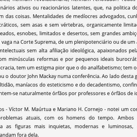
nários ativos ou reacionários latentes, que, na politica
m das coisas. Mentalidades de medíocres advogados, cun
cráticos, sem asas e sem vértebras, organicamente limit
peados, esnobes, limitados e desertos, sem grandes ambiç
 vaga na Corte Suprema, de um plenipotenciário ou de um a
ntelectuais sem alta afiliação ideológica, apaixonados pel
s com minúsculas reformas e por pequenos ideais burocráti
ocracia, tem um estigma pior que o do analfabetismo; tem 
ou o doutor John Mackay numa conferência. Ao lado desta ge
tidão, maníacos do esteticismo e do decadentismo, confin
entem-se naturalmente órfãos por professores e órfãos de id
s - Víctor M. Maúrtua e Mariano H. Cornejo - notei um co
problemas atuais, com os homens do tempo. Ambos o
ida as figuras mais inquietas, modernas e luminosas,
andam fora dela.