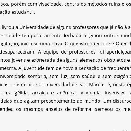
s, porém com vivacidade, contra os métodos ruins e os 
ação estudantil.
 livrou a Universidade de alguns professores que já não à s
versidade temporariamente fechada originou outras mud
gitação, inicia-se uma nova. O que isto quer dizer? Quer 
o desapareceram. A equipe de professores foi aperfeiço
ntos jovens e exonerada de alguns elementos obsoletos e 
 mesma. A juventude tem de novo a sensação de frequenta
Universidade sombria, sem luz, sem saúde e sem oxigên
icos – sente que a Universidad de San Marcos é, nesta 
, uma gélida, arcaica e anêmica academia, insensíve
deias que agitam presentemente ao mundo. Um discurso 
so acendeu os mesmos anseios de reforma, semeou os m