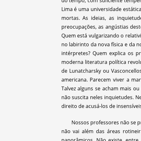
do tempo, com suficiente temper
Lima é uma universidade estática
mortas. As ideias, as inquiet
preocupações, as angústias des
Quem está vulgarizando o relati
no labirinto da nova física e da 
intérpretes? Quem explica os 
moderna literatura política revo
de Lunatcharsky ou Vasconcell
americana. Parecem viver a mar
Talvez alguns se acham mais ou
não suscita neles inquietudes. N
direito de acusá-los de insensíve
Nossos professores não se p
não vai além das áreas rotine
panorâmicos. Não existe, entre