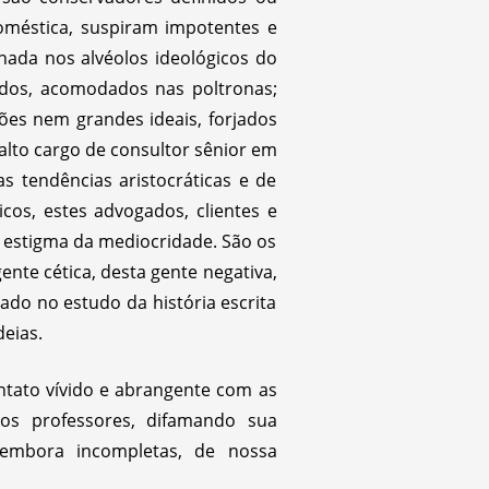
 doméstica, suspiram impotentes e
hada nos alvéolos ideológicos do
ados, acomodados nas poltronas;
ões nem grandes ideais, forjados
lto cargo de consultor sênior em
as tendências aristocráticas e de
cos, estes advogados, clientes e
o estigma da mediocridade. São os
nte cética, desta gente negativa,
ado no estudo da história escrita
eias.
ntato vívido e abrangente com as
s professores, difamando sua
 embora incompletas, de nossa