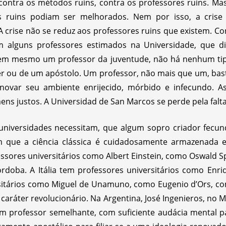
 contra os métodos ruins, contra os professores ruins. M
s ruins podiam ser melhorados. Nem por isso, a crise un
. A crise não se reduz aos professores ruins que existem. Co
em alguns professores estimados na Universidade, que 
nem mesmo um professor da juventude, não há nenhum ti
íder ou de um apóstolo. Um professor, não mais que um, bast
enovar seu ambiente enrijecido, mórbido e infecundo. As
ens justos. A Universidad de San Marcos se perde pela falt
universidades necessitam, que algum sopro criador fecun
ue a ciência clássica é cuidadosamente armazenada e c
sores universitários como Albert Einstein, como Oswald S
rdoba. A Itália tem professores universitários como Enri
sitários como Miguel de Unamuno, como Eugenio d’Ors, co
ráter revolucionário. Na Argentina, José Ingenieros, no M
 professor semelhante, com suficiente audácia mental p