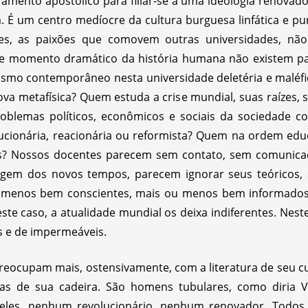
amento apostólico para filiar-se a uma ideologia renovado
. É um centro medíocre da cultura burguesa linfática e pu
udes, as paixões que comovem outras universidades, nã
te momento dramático da história humana não existem pa
vismo contemporâneo nesta universidade deletéria e maléf
nova metafísica? Quem estuda a crise mundial, suas raízes, 
problemas políticos, econômicos e sociais da sociedade
lucionária, reacionária ou reformista? Quem na ordem educ
os? Nossos docentes parecem sem contato, sem comunicaç
gem dos novos tempos, parecem ignorar seus teóricos, s
 menos bem conscientes, mais ou menos bem informados. 
este caso, a atualidade mundial os deixa indiferentes. Nes
is e de impermeáveis.
reocupam mais, ostensivamente, com a literatura de seu cu
iras de sua cadeira. São homens tubulares, como diria 
 eles, nenhum revolucionário, nenhum renovador. Todos