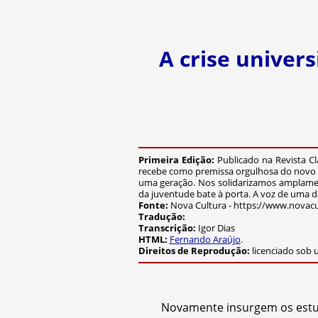
A crise univers
Primeira Edição:
Publicado na Revista Cl
recebe como premissa orgulhosa do novo es
uma geração. Nos solidarizamos amplamen
da juventude bate à porta. A voz de uma da
Fonte:
Nova Cultura - https://www.novacul
Tradução:
Transcrição:
Igor Dias
HTML:
Fernando Araújo
.
Direitos de Reprodução:
licenciado sob
Novamente insurgem os estuda