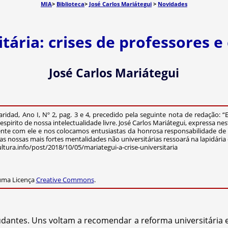
MIA
>
Biblioteca
>
José Carlos Mariátegui
>
Novidades
itária: crises de professores e 
José Carlos Mariátegui
aridad, Ano I, Nº 2, pag. 3 e 4, precedido pela seguinte nota de redação: “
pirito de nossa intelectualidade livre. José Carlos Mariátegui, expressa ne
te com ele e nos colocamos entusiastas da honrosa responsabilidade de
s nossas mais fortes mentalidades não universitárias ressoará na lapidária
tura.info/post/2018/10/05/mariategui-a-crise-universitaria
 uma Licença
Creative Commons
.
ntes. Uns voltam a recomendar a reforma universitária e 