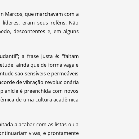
 San Marcos, que marchavam com a
líderes, eram seus reféns. Não
medo, descontentes e, em alguns
dantil”; a frase justa é: “faltam
ietude, ainda que de forma vaga e
ntude são sensíveis e permeáveis
 acorde de vibração revolucionária
A planície é preenchida com novos
anêmica de uma cultura acadêmica
mitada a acabar com as listas ou a
continuariam vivas, e prontamente