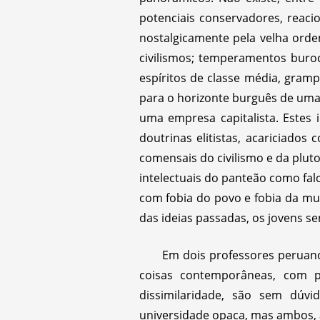
potenciais conservadores, reacio
nostalgicamente pela velha orde
civilismos; temperamentos buro
espíritos de classe média, gram
para o horizonte burguês de uma
uma empresa capitalista. Estes i
doutrinas elitistas, acariciado
comensais do civilismo e da plut
intelectuais do panteão como fal
com fobia do povo e fobia da mul
das ideias passadas, os jovens s
Em dois professores peruano
coisas contemporâneas, com 
dissimilaridade, são sem dúv
universidade opaca, mas ambos, 