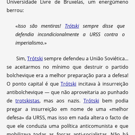
Universidade Livre de Bruxelas, um energúmeno
berrou:
«
Isso são mentiras!
Trótski
sempre disse que
defendia incondicionalmente a URSS contra o
imperialismo.
»
Sim,
Trótski
sempre defendeu a União Soviética...
se aceitarmos no mínimo que destruir o partido
bolchevique era a melhor preparação para a defesa!
O ponto capital é que
Trótski
incitava à insurreição
antibolchevique — que não aproveitaria ao punhado
de
trotskistas
, mas aos nazis.
Trótski
bem podia
pregar a insurreição em nome de uma «melhor
defesa» da URSS, mas isso em nada altera o facto de
que ele conduzia uma política anticomunista e que
mobilizava todas as forças anti-socialistas. Não há