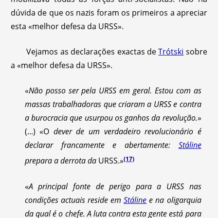
dúvida de que os nazis foram os primeiros a apreciar
esta «melhor defesa da URSS».
Vejamos as declarações exactas de
Trótski
sobre
a «melhor defesa da URSS».
«
Não posso ser pela URSS em geral. Estou com as
massas trabalhadoras que criaram a URSS e contra
a burocracia que usurpou os ganhos da revolução.
»
(...) «O
dever de um verdadeiro revolucionário é
declarar francamente e abertamente:
Stáline
(17)
prepara a derrota da
URSS.»
«
A principal fonte de perigo para a URSS nas
condições actuais reside em
Stáline
e na oligarquia
da qual é o chefe. A luta contra esta gente está para