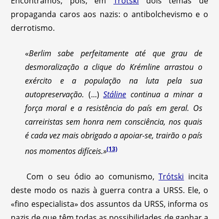
Encontramos, pois, em
Trótski
dois temas de
propaganda caros aos nazis: o antibolchevismo e o
derrotismo.
«
Berlim sabe perfeitamente até que grau de
desmoralização a clique do Krémline arrastou o
exército e a população na luta pela sua
autopreservação.
(...)
Stáline
continua a minar a
força moral e a resistência do país em geral. Os
carreiristas sem honra nem consciência, nos quais
é cada vez mais obrigado a apoiar-se, trairão o país
(13)
nos momentos difíceis.»
Com o seu ódio ao comunismo,
Trótski
incita
deste modo os nazis à guerra contra a URSS. Ele, o
«fino especialista» dos assuntos da URSS, informa os
nazis de que têm todas as possibilidades de ganhar a