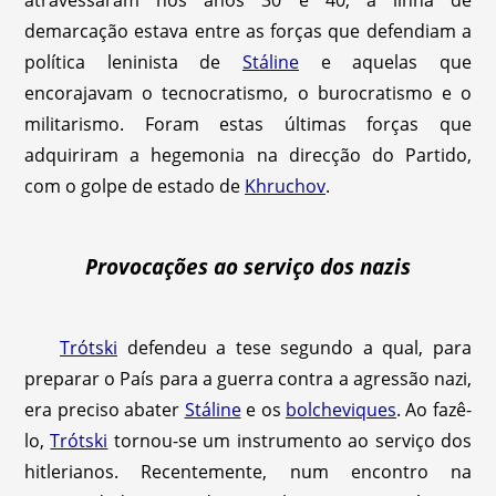
atravessaram nos anos 30 e 40, a linha de
demarcação estava entre as forças que defendiam a
política leninista de
Stáline
e aquelas que
encorajavam o tecnocratismo, o burocratismo e o
militarismo. Foram estas últimas forças que
adquiriram a hegemonia na direcção do Partido,
com o golpe de estado de
Khruchov
.
Provocações ao serviço dos nazis
Trótski
defendeu a tese segundo a qual, para
preparar o País para a guerra contra a agressão nazi,
era preciso abater
Stáline
e os
bolcheviques
. Ao fazê-
lo,
Trótski
tornou-se um instrumento ao serviço dos
hitlerianos. Recentemente, num encontro na