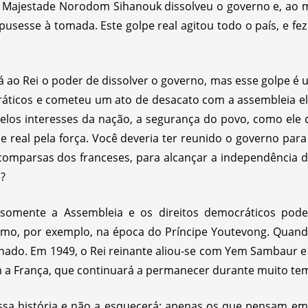
a Majestade Norodom Sihanouk dissolveu o governo e, ao
pusesse à tomada. Este golpe real agitou todo o país, e fez
á ao Rei o poder de dissolver o governo, mas esse golpe é u
ráticos e cometeu um ato de desacato com a assembleia el
pelos interesses da nação, a segurança do povo, como ele 
lpe real pela força. Você deveria ter reunido o governo pa
 comparsas dos franceses, para alcançar a independência dir
?
 somente a Assembleia e os direitos democráticos pod
omo, por exemplo, na época do Príncipe Youtevong. Quand
nado. Em 1949, o Rei reinante aliou-se com Yem Sambaur e
 a França, que continuará a permanecer durante muito te
sa história e não a esquecerá; apenas os que pensam em