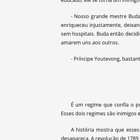
educado, ele se torna um inimigo
- Nosso grande mestre Buda 
enriqueceu injustamente, deixan
sem hospitais. Buda então deci
amarem uns aos outros.
- Príncipe Youtevong, basta
É um regime que confia o p
Esses dois regimes são inimigos 
A história mostra que esse
desapareça. A revolução de 1789 