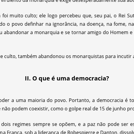
 virulento da monarquia e exige desesperadamente sua abo
foi muito culto; ele logo percebeu que, seu pai, o Rei Su
do o povo definhar na ignorância, na doença, na fome, na 
diu abandonar a monarquia e se tornar amigo do Homem e
nte culto, também abandonou os monarquistas para incutir
II. O que é uma democracia?
oder a uma maioria do povo. Portanto, a democracia é to
e não podem coexistir, como o golpe real de 15 de junho pr
s dois regimes sempre se opõem, e a paz não pode ser e
na França, sob a liderança de Robespierre e Danton, disso