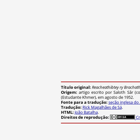
Título original:
Reacheathibtey ry Brachath
Origem:
artigo escrito por Saloth Sâr 
(Estudante Khmer), em agosto de 1952.
Fonte para a tradução:
seção inglesa do
Tradução:
Rick Magalhães de Sá
.
HTML:
João Batalha
.
C