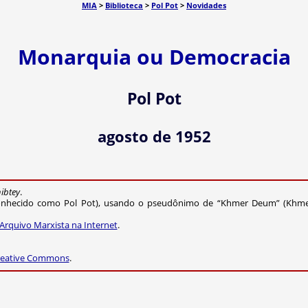
MIA
>
Biblioteca
>
Pol Pot
>
Novidades
Monarquia ou Democracia
Pol Pot
agosto de 1952
ibtey
.
(conhecido como Pol Pot), usando o pseudônimo de “Khmer Deum” (Khmer
 Arquivo Marxista na Internet
.
reative Commons