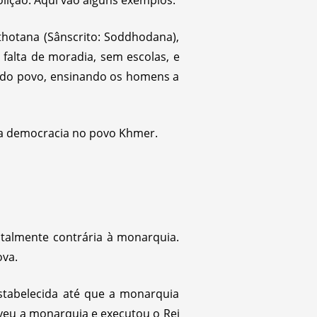
lição. Aqui vão alguns exemplos:
thotana (Sânscrito: Soddhodana),
falta de moradia, sem escolas, e
 do povo, ensinando os homens a
 a democracia no povo Khmer.
talmente contrária à monarquia.
ova.
stabelecida até que a monarquia
lveu a monarquia e executou o Rei