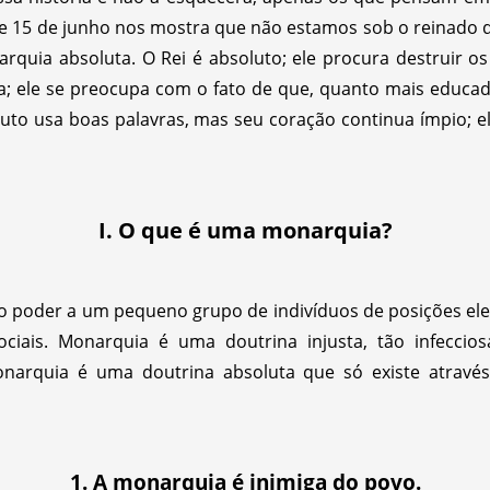
de 15 de junho nos mostra que não estamos sob o reinado 
uia absoluta. O Rei é absoluto; ele procura destruir o
; ele se preocupa com o fato de que, quanto mais educada 
soluto usa boas palavras, mas seu coração continua ímpio;
I. O que é uma monarquia?
o poder a um pequeno grupo de indivíduos de posições el
ociais. Monarquia é uma doutrina injusta, tão infecci
onarquia é uma doutrina absoluta que só existe através
1. A monarquia é inimiga do povo.