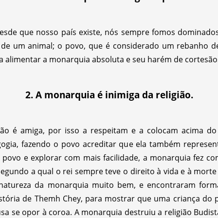
desde que nosso país existe, nós sempre fomos dominado
 de um animal; o povo, que é considerado um rebanho de 
ra alimentar a monarquia absoluta e seu harém de cortesão
2. A monarquia é inimiga da religião.
gião é amiga, por isso a respeitam e a colocam acima 
gia, fazendo o povo acreditar que ela também representa
o povo e explorar com mais facilidade, a monarquia fez
egundo a qual o rei sempre teve o direito à vida e à mort
atureza da monarquia muito bem, e encontraram formas
história de Themh Chey, para mostrar que uma criança do
a se opor à coroa. A monarquia destruiu a religião Budis