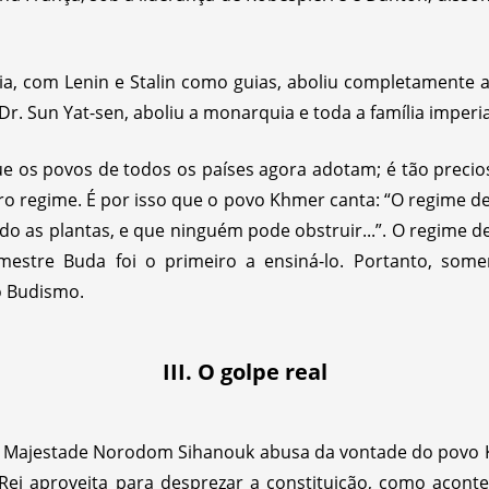
ia, com Lenin e Stalin como guias, aboliu completamente 
Dr. Sun Yat-sen, aboliu a monarquia e toda a família imperia
 os povos de todos os países agora adotam; é tão preci
regime. É por isso que o povo Khmer canta: “O regime d
o as plantas, e que ninguém pode obstruir...”. O regime d
mestre Buda foi o primeiro a ensiná-lo. Portanto, som
o Budismo.
III. O golpe real
ua Majestade Norodom Sihanouk abusa da vontade do povo
o Rei aproveita para desprezar a constituição, como acon