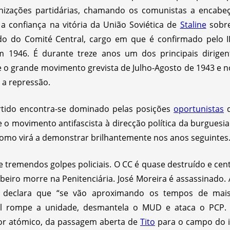
anizações partidárias, chamando os comunistas a encabe
a confiança na vitória da União Soviética de
Staline
sobre
ado do Comité Central, cargo em que é confirmado pelo I
1946. É durante treze anos um dos principais dirigent
 o grande movimento grevista de Julho-Agosto de 1943 e n
a a repressão.
rtido encontra-se dominado pelas posições
oportunistas
o movimento antifascista à direcção política da burguesia
, como virá a demonstrar brilhantemente nos anos seguintes
e tremendos golpes policiais. O CC é quase destruído e c
Ribeiro morre na Penitenciária. José Moreira é assassinado. 
declara que “se vão aproximando os tempos de mais
ral rompe a unidade, desmantela o MUD e ataca o PCP.
rror atómico, da passagem aberta de
Tito
para o campo do i