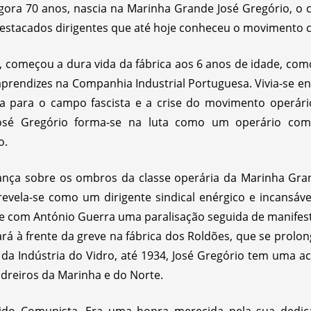
gora 70 anos, nascia na Marinha Grande José Gregório, o 
destacados dirigentes que até hoje conheceu o movimento 
s, começou a dura vida da fábrica aos 6 anos de idade, c
prendizes na Companhia Industrial Portuguesa. Vivia-se e
 para o campo fascista e a crise do movimento operário
José Gregório forma-se na luta como um operário combat
o.
ança sobre os ombros da classe operária da Marinha Gr
revela-se como um dirigente sindical enérgico e incansáv
rige com António Guerra uma paralisação seguida de manifest
ará à frente da greve na fábrica dos Roldões, que se prolo
 da Indústria do Vidro, até 1934, José Gregório tem uma 
idreiros da Marinha e do Norte.