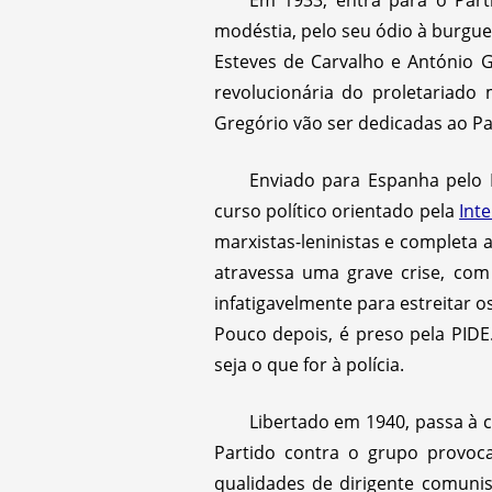
Em 1933, entra para o Part
modéstia, pelo seu ódio à burgue
Esteves de Carvalho e António G
revolucionária do proletariado
Gregório vão ser dedicadas ao Par
Enviado para Espanha pelo P
curso político orientado pela
Int
marxistas-leninistas e completa
atravessa uma grave crise, co
infatigavelmente para estreitar 
Pouco depois, é preso pela PIDE
seja o que for à polícia.
Libertado em 1940, passa à c
Partido contra o grupo provoca
qualidades de dirigente comunist