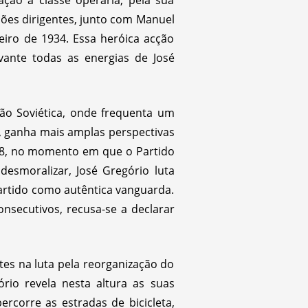
ção à classe operária, pela sua
ções dirigentes, junto com Manuel
eiro de 1934. Essa heróica acção
vante todas as energias de José
ião Soviética, onde frequenta um
al, ganha mais amplas perspectivas
938, no momento em que o Partido
desmoralizar, José Gregório luta
Partido como autêntica vanguarda.
nsecutivos, recusa-se a declarar
tes na luta pela reorganização do
rio revela nesta altura as suas
ercorre as estradas de bicicleta,