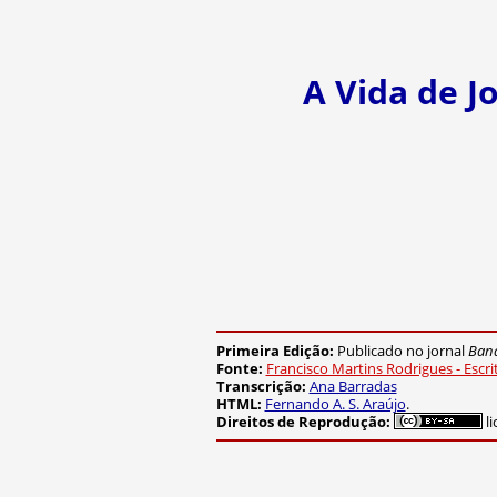
A Vida de J
Primeira Edição:
Publicado no jornal
Band
Fonte:
Francisco Martins Rodrigues - Escr
Transcrição:
Ana Barradas
HTML:
Fernando A. S. Araújo
.
Direitos de Reprodução:
li