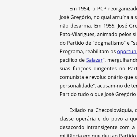
Em 1954, o PCP reorganizado
José Gregório, no qual arruína a 
não desarma. Em 1955, José Gr
Pato-Vilarigues, animado pelos s
do Partido de “dogmatismo” e “se
Programa, reabilitam os
oportun
pacífico de
Salazar
”, mergulhand
suas funções dirigentes no Pa
comunista e revolucionário que 
personalidade”, acusam-no de te
Partido tudo o que José Gregório 
Exilado na Checoslováquia, 
classe operária e do povo a qu
desacordo intransigente com a 
militância em que deu ao Partido 