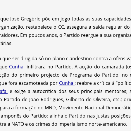
 que José Gregório põe em jogo todas as suas capacidades
rganização, restabelece o CC, assegura a saída regular do
raidores. Em poucos anos, o Partido reergue a sua organiz
árias.
que ser dirigida só no plano clandestino contra a ofensiva 
que
Cunhal
infiltrara no Partido. A acção do camarada J
cção do primeiro projecto de Programa do Partido, no 
 que fora escamoteada por
Cunhal
; reabre a crítica à “polít
afal
e exige a autocrítica dos seus principais mentores; 
do Partido de João Rodrigues, Gilberto de Oliveira, etc.; o
s e para a formação do MND, Movimento Nacional Democrátic
 camponês do Partido; alinha o Partido nas justas posições 
contra a NATO e os crimes do imperialismo norte-americano.