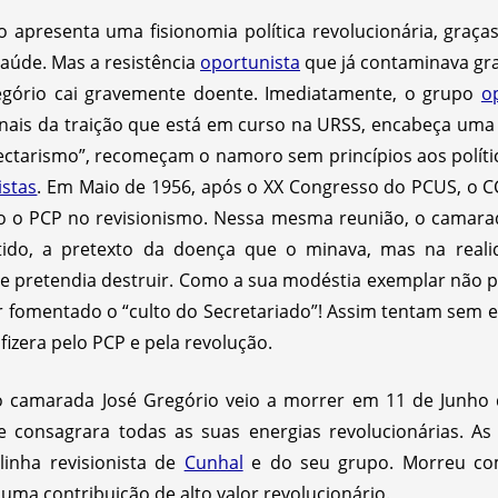
 apresenta uma fisionomia política revolucionária, graç
saúde. Mas a resistência
oportunista
que já contaminava gra
egório cai gravemente doente. Imediatamente, o grupo
o
inais da traição que está em curso na URSS, encabeça uma 
ctarismo”, recomeçam o namoro sem princípios aos polític
istas
. Em Maio de 1956, após o XX Congresso do PCUS, o C
o o PCP no revisionismo. Nessa mesma reunião, o camarad
rtido, a pretexto da doença que o minava, mas na real
se pretendia destruir. Como a sua modéstia exemplar não p
r fomentado o “culto do Secretariado”! Assim tentam sem e
fizera pelo PCP e pela revolução.
o camarada José Gregório veio a morrer em 11 de Junho 
e consagrara todas as suas energias revolucionárias. As
linha revisionista de
Cunhal
e do seu grupo. Morreu co
uma contribuição de alto valor revolucionário.