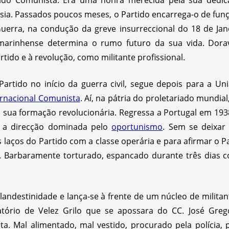
ido Comunista. Era uma honra merecida pela sua dedica
sia. Passados poucos meses, o Partido encarrega-o de fun
uerra, na condução da greve insurreccional do 18 de Jan
 marinhense determina o rumo futuro da sua vida. Dora
tido e à revolução, como militante profissional.
artido no início da guerra civil, segue depois para a Un
ernacional Comunista
. Aí, na pátria do proletariado mundi
 a sua formação revolucionária. Regressa a Portugal em 1
m a direcção dominada pelo
oportunismo
. Sem se deixar 
os laços do Partido com a classe operária e para afirmar o 
. Barbaramente torturado, espancado durante três dias co
landestinidade e lança-se à frente de um núcleo de militan
tório de Velez Grilo que se apossara do CC. José Gregó
a. Mal alimentado, mal vestido, procurado pela polícia, p